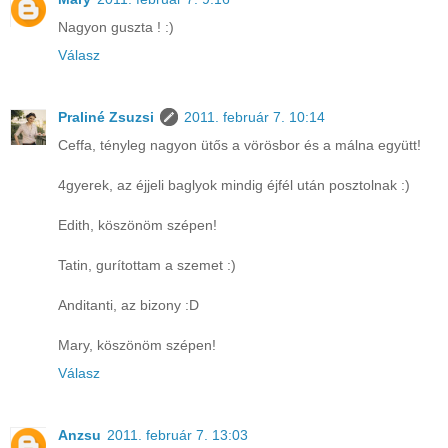
Nagyon guszta ! :)
Válasz
Praliné Zsuzsi
2011. február 7. 10:14
Ceffa, tényleg nagyon ütős a vörösbor és a málna együtt!
4gyerek, az éjjeli baglyok mindig éjfél után posztolnak :)
Edith, köszönöm szépen!
Tatin, gurítottam a szemet :)
Anditanti, az bizony :D
Mary, köszönöm szépen!
Válasz
Anzsu
2011. február 7. 13:03