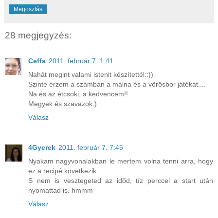
Megosztás
28 megjegyzés:
Ceffa
2011. február 7. 1:41
Nahát megint valami istenit készítettél::))
Szinte érzem a számban a málna és a vörösbor játékát....
Na és az étcsoki, a kedvencem!!
Megyek és szavazok:)
Válasz
4Gyerek
2011. február 7. 7:45
Nyakam nagyvonalakban le mertem volna tenni arra, hogy
ez a recipé következik.
S nem is vesztegeted az időd, tíz perccel a start után
nyomattad is. hmmm
Válasz