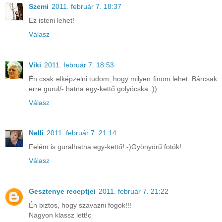
Szemi
2011. február 7. 18:37
Ez isteni lehet!
Válasz
Viki
2011. február 7. 18:53
Én csak elképzelni tudom, hogy milyen finom lehet. Bárcsak
erre gurul/- hatna egy-kettő golyócska :))
Válasz
Nelli
2011. február 7. 21:14
Felém is guralhatna egy-kettő!:-)Gyönyörű fotók!
Válasz
Gesztenye receptjei
2011. február 7. 21:22
Én biztos, hogy szavazni fogok!!!
Nagyon klassz lett!c