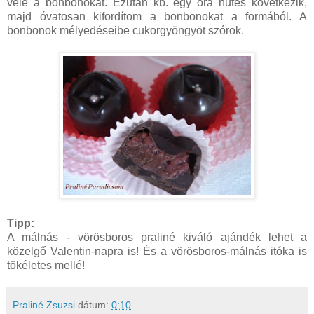
vele a bonbonokat. Ezután kb. egy óra hűtés következik,
majd óvatosan kifordítom a bonbonokat a formából. A
bonbonok mélyedéseibe cukorgyöngyöt szórok.
Tipp:
A málnás - vörösboros praliné kiváló ajándék lehet a
közelgő Valentin-napra is! És a vörösboros-málnás itóka is
tökéletes mellé!
Praliné Zsuzsi
dátum:
0:10