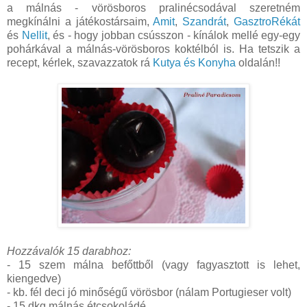
a málnás - vörösboros pralinécsodával szeretném
megkínálni a játékostársaim,
Amit
,
Szandrát
,
GasztroRékát
és
Nellit
, és - hogy jobban csússzon - kínálok mellé egy-egy
pohárkával a málnás-vörösboros koktélból is. Ha tetszik a
recept, kérlek, szavazzatok rá
Kutya és Konyha
oldalán!!
Hozzávalók 15 darabhoz:
- 15 szem málna befőttből (vagy fagyasztott is lehet,
kiengedve)
- kb. fél deci jó minőségű vörösbor (nálam Portugieser volt)
- 15 dkg málnás étcsokoládé