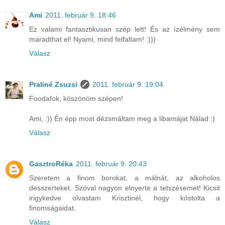
Ami
2011. február 9. 18:46
Ez valami fantasztikusan szép lett! És az ízélmény sem
maradthat el! Nyami, mind felfaltam! :)))
Válasz
Praliné Zsuzsi
2011. február 9. 19:04
Foodafok, köszönöm szépen!
Ami, :)) Én épp most dézsmáltam meg a libamájat Nálad :)
Válasz
GasztroRéka
2011. február 9. 20:43
Szeretem a finom borokat, a málnát, az alkoholos
desszerteket. Szóval nagyon elnyerte a tetszésemet! Kicsit
irigykedve olvastam Krisztinél, hogy kóstolta a
finomságaidat.
Válasz