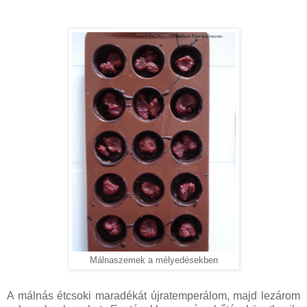
Málnaszemek a mélyedésekben
A málnás étcsoki maradékát újratemperálom, majd lezárom