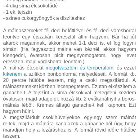
- 4 dkg sima étcsokoládé
- 1 ek. tejszín
- színes cukorgyöngyök a díszítéshez
A málnaszemeket fél deci befőttlével és fél deci vörösborral
leöntve egy éjszakán keresztül állni hagyom. Bár ha jót
akarok magamnak, akkor mehet 1-1 deci is, el fog fogyni
simán! (Ha fagyasztott málna van kéznél, akkor hagyom
kiengedni, óvatosan picit megnyomogatom, hogy levet
eresszen, majd vörösborral leöntöm.)
A málnás étcsokit
megolvasztom és temperálom
, és ezzel
kikenem
a szilikon bonbonforma mélyedéseit. A formát kb.
20 percre hűtőbe teszem, míg a csoki megszilárdul. A
málnaszemeket közben lecsepegtetem. Ezután elkészítem a
ganache-t. A tejszínt a sima étcsokival melegíteni kezdem
óvatosan, majd adagolok hozzá kb. 2 evőkanálnyit a boros-
málnás léből. Krémes állagú ganache-t kell kapnom. Ezt
hagyom hűlni.
A megszilárdult csokihüvelyekbe egy-egy szem málnát
rejtek, majd a málnára kanalazok a ganache-ból úgy, hogy
maradjon hely a lezáráshoz is. A formát rövid időre hűtőbe
teszem.