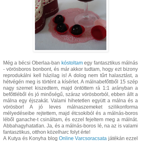
Még a bécsi Oberlaa-ban
kóstoltam
egy fantasztikus málnás
- vörösboros bonbont, és már akkor tudtam, hogy ezt bizony
reprodukálni kell házilag is! A dolog nem tűrt halasztást, a
hétvégén meg is történt a kísérlet. A málnabefőttből 15 szép
nagy szemet kiszedtem, majd öntöttem rá 1:1 arányban a
befőttléből és jó minőségű, száraz vörösborból, ebben állt a
málna egy éjszakát. Valami hihetetlen együtt a málna és a
vörösbor! A jó leves málnaszemeket szilikonforma
mélyedéseibe rejtettem, majd étcsokiból és a málnás-boros
léből ganache-t csináltam, és ezzel fejeltem meg a málnát.
Abbahagyhatatlan. Ja, és a málnás-boros lé, na az is valami
fantasztikus, otthon közelharc folyt érte!
A Kutya és Konyha blog
Online Varcsoracsata
játékán ezzel