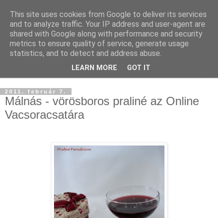
This site uses cookies from Google to deliver its services
and to analyze traffic. Your IP address and user-agent are
shared with Google along with performance and security
metrics to ensure quality of service, generate usage
statistics, and to detect and address abuse.
LEARN MORE
GOT IT
▼
2011. február 7.
Málnás - vörösboros praliné az Online
Vacsoracsatára