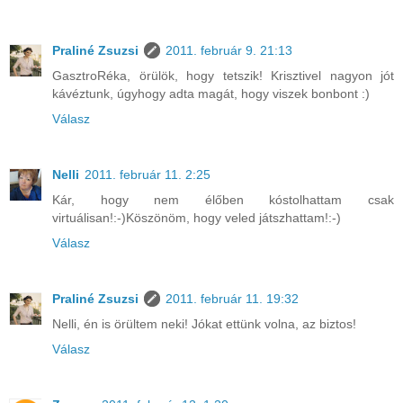
Praliné Zsuzsi
2011. február 9. 21:13
GasztroRéka, örülök, hogy tetszik! Krisztivel nagyon jót
kávéztunk, úgyhogy adta magát, hogy viszek bonbont :)
Válasz
Nelli
2011. február 11. 2:25
Kár, hogy nem élőben kóstolhattam csak
virtuálisan!:-)Köszönöm, hogy veled játszhattam!:-)
Válasz
Praliné Zsuzsi
2011. február 11. 19:32
Nelli, én is örültem neki! Jókat ettünk volna, az biztos!
Válasz