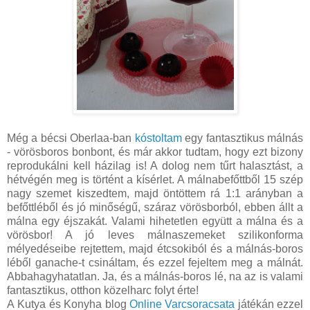
Még a bécsi Oberlaa-ban
kóstoltam
egy fantasztikus málnás
- vörösboros bonbont, és már akkor tudtam, hogy ezt bizony
reprodukálni kell házilag is! A dolog nem tűrt halasztást, a
hétvégén meg is történt a kísérlet. A málnabefőttből 15 szép
nagy szemet kiszedtem, majd öntöttem rá 1:1 arányban a
befőttléből és jó minőségű, száraz vörösborból, ebben állt a
málna egy éjszakát. Valami hihetetlen együtt a málna és a
vörösbor! A jó leves málnaszemeket szilikonforma
mélyedéseibe rejtettem, majd étcsokiból és a málnás-boros
léből ganache-t csináltam, és ezzel fejeltem meg a málnát.
Abbahagyhatatlan. Ja, és a málnás-boros lé, na az is valami
fantasztikus, otthon közelharc folyt érte!
A Kutya és Konyha blog
Online Varcsoracsata
játékán ezzel