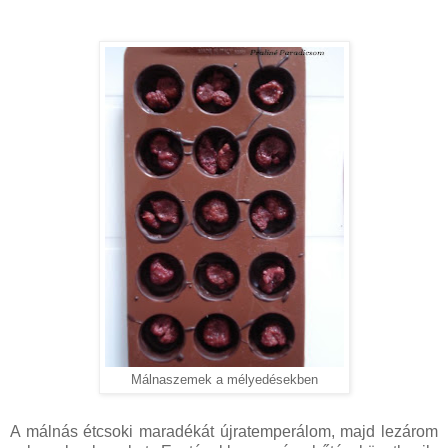
Málnaszemek a mélyedésekben
A málnás étcsoki maradékát újratemperálom, majd lezárom