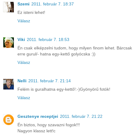
Szemi
2011. február 7. 18:37
Ez isteni lehet!
Válasz
Viki
2011. február 7. 18:53
Én csak elképzelni tudom, hogy milyen finom lehet. Bárcsak
erre gurul/- hatna egy-kettő golyócska :))
Válasz
Nelli
2011. február 7. 21:14
Felém is guralhatna egy-kettő!:-)Gyönyörű fotók!
Válasz
Gesztenye receptjei
2011. február 7. 21:22
Én biztos, hogy szavazni fogok!!!
Nagyon klassz lett!c