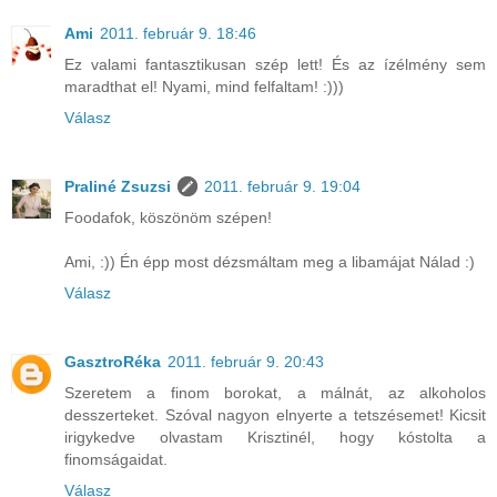
Ami
2011. február 9. 18:46
Ez valami fantasztikusan szép lett! És az ízélmény sem
maradthat el! Nyami, mind felfaltam! :)))
Válasz
Praliné Zsuzsi
2011. február 9. 19:04
Foodafok, köszönöm szépen!
Ami, :)) Én épp most dézsmáltam meg a libamájat Nálad :)
Válasz
GasztroRéka
2011. február 9. 20:43
Szeretem a finom borokat, a málnát, az alkoholos
desszerteket. Szóval nagyon elnyerte a tetszésemet! Kicsit
irigykedve olvastam Krisztinél, hogy kóstolta a
finomságaidat.
Válasz