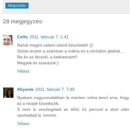
Megosztás
28 megjegyzés:
Ceffa
2011. február 7. 1:41
Nahát megint valami istenit készítettél::))
Szinte érzem a számban a málna és a vörösbor játékát....
Na és az étcsoki, a kedvencem!!
Megyek és szavazok:)
Válasz
4Gyerek
2011. február 7. 7:45
Nyakam nagyvonalakban le mertem volna tenni arra, hogy
ez a recipé következik.
S nem is vesztegeted az időd, tíz perccel a start után
nyomattad is. hmmm
Válasz