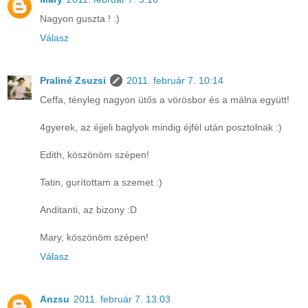
Nagyon guszta ! :)
Válasz
Praliné Zsuzsi
2011. február 7. 10:14
Ceffa, tényleg nagyon ütős a vörösbor és a málna együtt!
4gyerek, az éjjeli baglyok mindig éjfél után posztolnak :)
Edith, köszönöm szépen!
Tatin, gurítottam a szemet :)
Anditanti, az bizony :D
Mary, köszönöm szépen!
Válasz
Anzsu
2011. február 7. 13:03