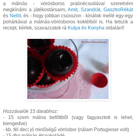
a málnás - vörösboros pralinécsodával szeretném
megkínálni a játékostársaim,
Amit
,
Szandrát
,
GasztroRékát
és
Nellit
, és - hogy jobban csússzon - kínálok mellé egy-egy
pohárkával a málnás-vörösboros koktélból is. Ha tetszik a
recept, kérlek, szavazzatok rá
Kutya és Konyha
oldalán!!
Hozzávalók 15 darabhoz:
- 15 szem málna befőttből (vagy fagyasztott is lehet,
kiengedve)
- kb. fél deci jó minőségű vörösbor (nálam Portugieser volt)
- 15 dkg málnás étcsokoládé