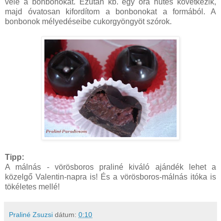
vele a bonbonokat. Ezután kb. egy óra hűtés következik,
majd óvatosan kifordítom a bonbonokat a formából. A
bonbonok mélyedéseibe cukorgyöngyöt szórok.
Tipp:
A málnás - vörösboros praliné kiváló ajándék lehet a
közelgő Valentin-napra is! És a vörösboros-málnás itóka is
tökéletes mellé!
Praliné Zsuzsi
dátum:
0:10