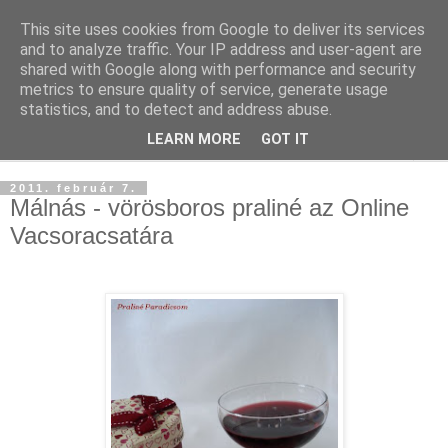
This site uses cookies from Google to deliver its services
and to analyze traffic. Your IP address and user-agent are
shared with Google along with performance and security
metrics to ensure quality of service, generate usage
statistics, and to detect and address abuse.
LEARN MORE
GOT IT
▼
2011. február 7.
Málnás - vörösboros praliné az Online
Vacsoracsatára