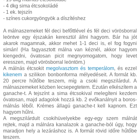
- 4 dkg sima étcsokoládé
- 1 ek. tejszín
- színes cukorgyöngyök a díszítéshez
A málnaszemeket fél deci befőttlével és fél deci vörösborral
leöntve egy éjszakán keresztül állni hagyom. Bár ha jót
akarok magamnak, akkor mehet 1-1 deci is, el fog fogyni
simán! (Ha fagyasztott málna van kéznél, akkor hagyom
kiengedni, óvatosan picit megnyomogatom, hogy levet
eresszen, majd vörösborral leöntöm.)
A málnás étcsokit
megolvasztom és temperálom
, és ezzel
kikenem
a szilikon bonbonforma mélyedéseit. A formát kb.
20 percre hűtőbe teszem, míg a csoki megszilárdul. A
málnaszemeket közben lecsepegtetem. Ezután elkészítem a
ganache-t. A tejszínt a sima étcsokival melegíteni kezdem
óvatosan, majd adagolok hozzá kb. 2 evőkanálnyit a boros-
málnás léből. Krémes állagú ganache-t kell kapnom. Ezt
hagyom hűlni.
A megszilárdult csokihüvelyekbe egy-egy szem málnát
rejtek, majd a málnára kanalazok a ganache-ból úgy, hogy
maradjon hely a lezáráshoz is. A formát rövid időre hűtőbe
teszem.