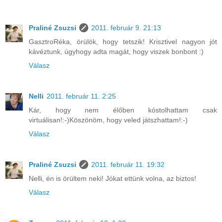
Praliné Zsuzsi
2011. február 9. 21:13
GasztroRéka, örülök, hogy tetszik! Krisztivel nagyon jót
kávéztunk, úgyhogy adta magát, hogy viszek bonbont :)
Válasz
Nelli
2011. február 11. 2:25
Kár, hogy nem élőben kóstolhattam csak
virtuálisan!:-)Köszönöm, hogy veled játszhattam!:-)
Válasz
Praliné Zsuzsi
2011. február 11. 19:32
Nelli, én is örültem neki! Jókat ettünk volna, az biztos!
Válasz