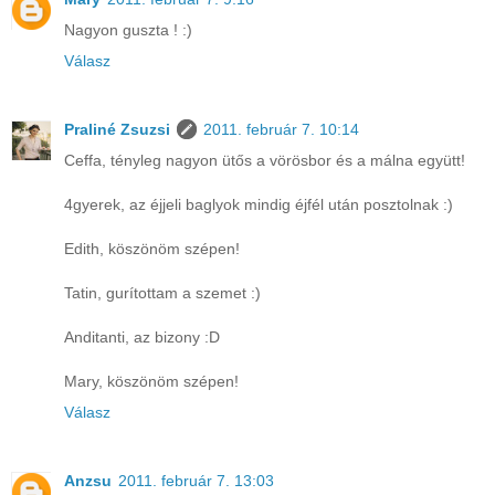
Nagyon guszta ! :)
Válasz
Praliné Zsuzsi
2011. február 7. 10:14
Ceffa, tényleg nagyon ütős a vörösbor és a málna együtt!
4gyerek, az éjjeli baglyok mindig éjfél után posztolnak :)
Edith, köszönöm szépen!
Tatin, gurítottam a szemet :)
Anditanti, az bizony :D
Mary, köszönöm szépen!
Válasz
Anzsu
2011. február 7. 13:03