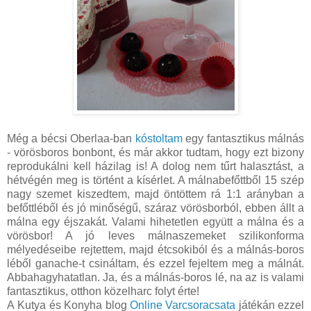
Még a bécsi Oberlaa-ban
kóstoltam
egy fantasztikus málnás
- vörösboros bonbont, és már akkor tudtam, hogy ezt bizony
reprodukálni kell házilag is! A dolog nem tűrt halasztást, a
hétvégén meg is történt a kísérlet. A málnabefőttből 15 szép
nagy szemet kiszedtem, majd öntöttem rá 1:1 arányban a
befőttléből és jó minőségű, száraz vörösborból, ebben állt a
málna egy éjszakát. Valami hihetetlen együtt a málna és a
vörösbor! A jó leves málnaszemeket szilikonforma
mélyedéseibe rejtettem, majd étcsokiból és a málnás-boros
léből ganache-t csináltam, és ezzel fejeltem meg a málnát.
Abbahagyhatatlan. Ja, és a málnás-boros lé, na az is valami
fantasztikus, otthon közelharc folyt érte!
A Kutya és Konyha blog
Online Varcsoracsata
játékán ezzel