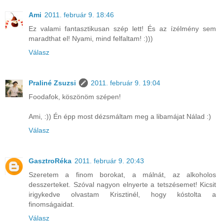
Ami
2011. február 9. 18:46
Ez valami fantasztikusan szép lett! És az ízélmény sem
maradthat el! Nyami, mind felfaltam! :)))
Válasz
Praliné Zsuzsi
2011. február 9. 19:04
Foodafok, köszönöm szépen!
Ami, :)) Én épp most dézsmáltam meg a libamájat Nálad :)
Válasz
GasztroRéka
2011. február 9. 20:43
Szeretem a finom borokat, a málnát, az alkoholos
desszerteket. Szóval nagyon elnyerte a tetszésemet! Kicsit
irigykedve olvastam Krisztinél, hogy kóstolta a
finomságaidat.
Válasz