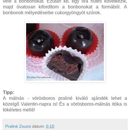
vele a bonbonokat. Ezután kb. egy óra hűtés következik,
majd óvatosan kifordítom a bonbonokat a formából. A
bonbonok mélyedéseibe cukorgyöngyöt szórok.
Tipp:
A málnás - vörösboros praliné kiváló ajándék lehet a
közelgő Valentin-napra is! És a vörösboros-málnás itóka is
tökéletes mellé!
Praliné Zsuzsi
dátum:
0:10