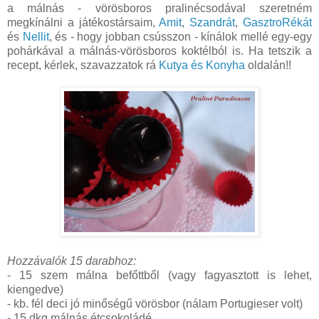
a málnás - vörösboros pralinécsodával szeretném
megkínálni a játékostársaim,
Amit
,
Szandrát
,
GasztroRékát
és
Nellit
, és - hogy jobban csússzon - kínálok mellé egy-egy
pohárkával a málnás-vörösboros koktélból is. Ha tetszik a
recept, kérlek, szavazzatok rá
Kutya és Konyha
oldalán!!
Hozzávalók 15 darabhoz:
- 15 szem málna befőttből (vagy fagyasztott is lehet,
kiengedve)
- kb. fél deci jó minőségű vörösbor (nálam Portugieser volt)
- 15 dkg málnás étcsokoládé