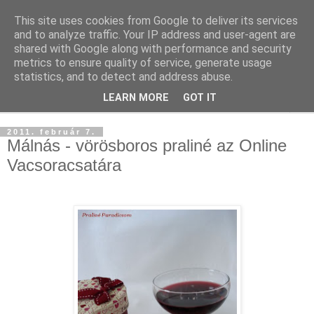
This site uses cookies from Google to deliver its services
and to analyze traffic. Your IP address and user-agent are
shared with Google along with performance and security
metrics to ensure quality of service, generate usage
statistics, and to detect and address abuse.
LEARN MORE
GOT IT
▼
2011. február 7.
Málnás - vörösboros praliné az Online
Vacsoracsatára