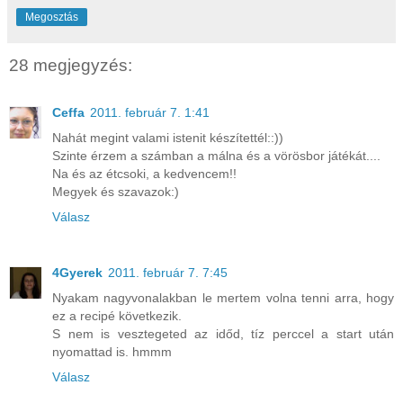
Megosztás
28 megjegyzés:
Ceffa
2011. február 7. 1:41
Nahát megint valami istenit készítettél::))
Szinte érzem a számban a málna és a vörösbor játékát....
Na és az étcsoki, a kedvencem!!
Megyek és szavazok:)
Válasz
4Gyerek
2011. február 7. 7:45
Nyakam nagyvonalakban le mertem volna tenni arra, hogy
ez a recipé következik.
S nem is vesztegeted az időd, tíz perccel a start után
nyomattad is. hmmm
Válasz