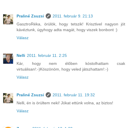
Praliné Zsuzsi
2011. február 9. 21:13
GasztroRéka, örülök, hogy tetszik! Krisztivel nagyon jót
kávéztunk, úgyhogy adta magát, hogy viszek bonbont :)
Válasz
Nelli
2011. február 11. 2:25
Kár, hogy nem élőben kóstolhattam csak
virtuálisan!:-)Köszönöm, hogy veled játszhattam!:-)
Válasz
Praliné Zsuzsi
2011. február 11. 19:32
Nelli, én is örültem neki! Jókat ettünk volna, az biztos!
Válasz