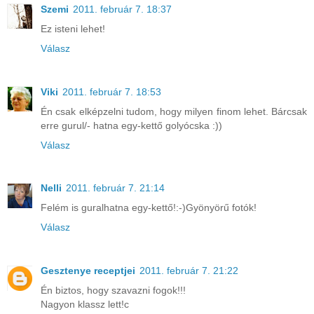
Szemi
2011. február 7. 18:37
Ez isteni lehet!
Válasz
Viki
2011. február 7. 18:53
Én csak elképzelni tudom, hogy milyen finom lehet. Bárcsak
erre gurul/- hatna egy-kettő golyócska :))
Válasz
Nelli
2011. február 7. 21:14
Felém is guralhatna egy-kettő!:-)Gyönyörű fotók!
Válasz
Gesztenye receptjei
2011. február 7. 21:22
Én biztos, hogy szavazni fogok!!!
Nagyon klassz lett!c