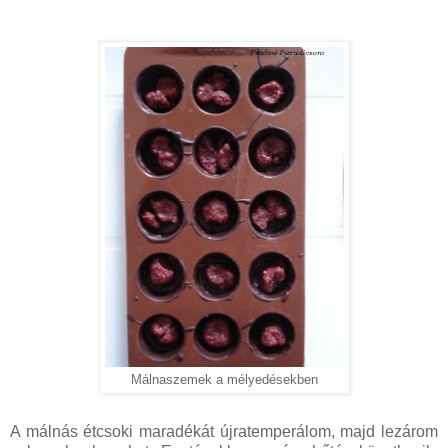
Málnaszemek a mélyedésekben
A málnás étcsoki maradékát újratemperálom, majd lezárom