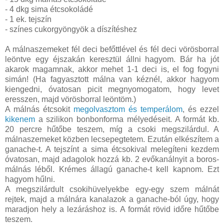
- 4 dkg sima étcsokoládé
- 1 ek. tejszín
- színes cukorgyöngyök a díszítéshez
A málnaszemeket fél deci befőttlével és fél deci vörösborral
leöntve egy éjszakán keresztül állni hagyom. Bár ha jót
akarok magamnak, akkor mehet 1-1 deci is, el fog fogyni
simán! (Ha fagyasztott málna van kéznél, akkor hagyom
kiengedni, óvatosan picit megnyomogatom, hogy levet
eresszen, majd vörösborral leöntöm.)
A málnás étcsokit
megolvasztom és temperálom
, és ezzel
kikenem
a szilikon bonbonforma mélyedéseit. A formát kb.
20 percre hűtőbe teszem, míg a csoki megszilárdul. A
málnaszemeket közben lecsepegtetem. Ezután elkészítem a
ganache-t. A tejszínt a sima étcsokival melegíteni kezdem
óvatosan, majd adagolok hozzá kb. 2 evőkanálnyit a boros-
málnás léből. Krémes állagú ganache-t kell kapnom. Ezt
hagyom hűlni.
A megszilárdult csokihüvelyekbe egy-egy szem málnát
rejtek, majd a málnára kanalazok a ganache-ból úgy, hogy
maradjon hely a lezáráshoz is. A formát rövid időre hűtőbe
teszem.