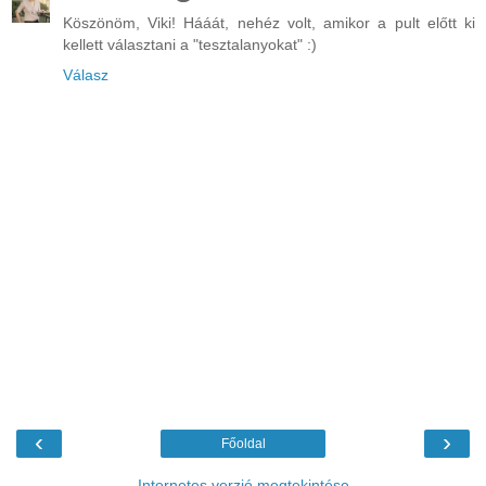
Köszönöm, Viki! Hááát, nehéz volt, amikor a pult előtt ki
kellett választani a "tesztalanyokat" :)
Válasz
‹
›
Főoldal
Internetes verzió megtekintése