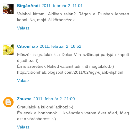
BirgánAndi
2011. február 2. 11:01
Valahol láttam...Aldiban talán? Régen a Plusban lehetett
kapni. Na, majd jól körbenézek.
Válasz
Citromhab
2011. február 2. 18:52
Először is gratulálok a Dolce Vita szülinapi partyján kapott
díjadhoz:-))
Én is szeretnék Neked valamit adni, itt megtalálod:-)
http://citromhab.blogspot.com/2011/02/egy-ujabb-dij.html
Válasz
Zsuzsa
2011. február 2. 21:00
Gratulálok a különdíjadhoz! :-)
És ezek a bonbonok.... kiváncsian várom őket tőled, főleg
azt a vörösborost. :-)
Válasz