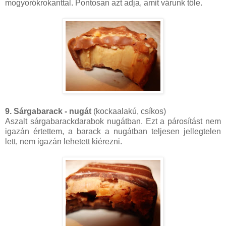
mogyorókrokanttal. Pontosan azt adja, amit várunk tőle.
9. Sárgabarack - nugát
(kockaalakú, csíkos)
Aszalt sárgabarackdarabok nugátban. Ezt a párosítást nem
igazán értettem, a barack a nugátban teljesen jellegtelen
lett, nem igazán lehetett kiérezni.