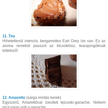
11. Tea
Hihetetlenül intenzív, bergamottos Earl Grey íze van. Ez az
aroma remekül passzol az étcsokihoz, tearajongóknak
kötelező!
12. Amaretto
(sárga mintás kerek)
Egyszerű, Amarettóval ízesített tejcsoki-ganache. Nekem
picit vajas volt a ganache.