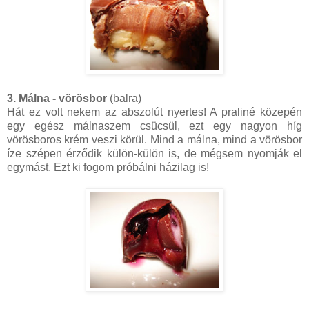
3. Málna - vörösbor
(balra)
Hát ez volt nekem az abszolút nyertes! A praliné közepén
egy egész málnaszem csücsül, ezt egy nagyon híg
vörösboros krém veszi körül. Mind a málna, mind a vörösbor
íze szépen érződik külön-külön is, de mégsem nyomják el
egymást. Ezt ki fogom próbálni házilag is!