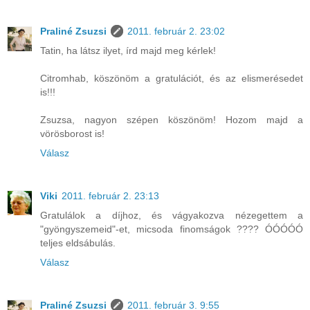
Praliné Zsuzsi
2011. február 2. 23:02
Tatin, ha látsz ilyet, írd majd meg kérlek!
Citromhab, köszönöm a gratulációt, és az elismerésedet
is!!!
Zsuzsa, nagyon szépen köszönöm! Hozom majd a
vörösborost is!
Válasz
Viki
2011. február 2. 23:13
Gratulálok a díjhoz, és vágyakozva nézegettem a
"gyöngyszemeid"-et, micsoda finomságok ???? ÓÓÓÓÓ
teljes eldsábulás.
Válasz
Praliné Zsuzsi
2011. február 3. 9:55