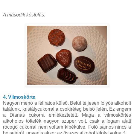
A második kóstolás:
4. Vilmoskörte
Nagyon menő a feliratos külső. Belül teljesen folyós alkoholt
találunk, kristálycukorral a csokiréteg belső felén. Ez engem
a Dianás cukorra emlékeztetett. Maga a vilmoskörtés
alkoholos töltelék nagyon szuper volt, csak a fogam alatt
rocogó cukorral nem voltam kibékülve. Fotó sajnos nincs a
belsejéről, ugyanis akkor az összes alkohol kifolyt volna :)