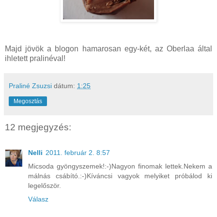
Majd jövök a blogon hamarosan egy-két, az Oberlaa által
ihletett pralinéval!
Praliné Zsuzsi
dátum:
1:25
Megosztás
12 megjegyzés:
Nelli
2011. február 2. 8:57
Micsoda gyöngyszemek!:-)Nagyon finomak lettek.Nekem a
málnás csábító.:-)Kíváncsi vagyok melyiket próbálod ki
legelőször.
Válasz