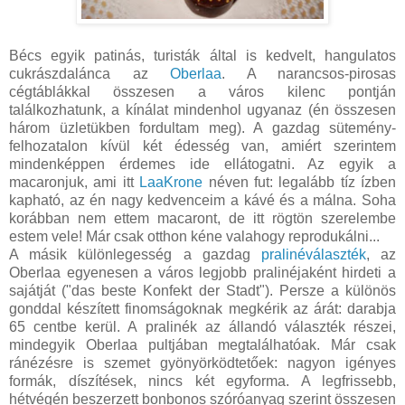
Bécs egyik patinás, turisták által is kedvelt, hangulatos
cukrászdalánca az
Oberlaa
. A narancsos-pirosas
cégtáblákkal összesen a város kilenc pontján
találkozhatunk, a kínálat mindenhol ugyanaz (én összesen
három üzletükben fordultam meg). A gazdag sütemény-
felhozatalon kívül két édesség van, amiért szerintem
mindenképpen érdemes ide ellátogatni. Az egyik a
macaronjuk, ami itt
LaaKrone
néven fut: legalább tíz ízben
kapható, az én nagy kedvenceim a kávé és a málna. Soha
korábban nem ettem macaront, de itt rögtön szerelembe
estem vele! Már csak otthon kéne valahogy reprodukálni...
A másik különlegesség a gazdag
pralinéválaszték
, az
Oberlaa egyenesen a város legjobb pralinéjaként hirdeti a
sajátját ("das beste Konfekt der Stadt"). Persze a különös
gonddal készített finomságoknak megkérik az árát: darabja
65 centbe kerül. A pralinék az állandó választék részei,
mindegyik Oberlaa pultjában megtalálhatóak. Már csak
ránézésre is szemet gyönyörködtetőek: nagyon igényes
formák, díszítések, nincs két egyforma. A legfrissebb,
hétvégén beszerzett bonbonos szóróanyag szerint összesen