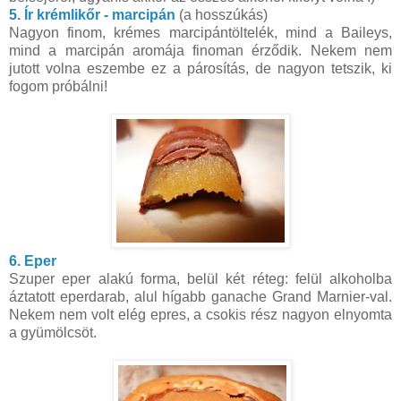
5. Ír krémlikőr - marcipán
(a hosszúkás)
Nagyon finom, krémes marcipántöltelék, mind a Baileys,
mind a marcipán aromája finoman érződik. Nekem nem
jutott volna eszembe ez a párosítás, de nagyon tetszik, ki
fogom próbálni!
6. Eper
Szuper eper alakú forma, belül két réteg: felül alkoholba
áztatott eperdarab, alul hígabb ganache Grand Marnier-val.
Nekem nem volt elég epres, a csokis rész nagyon elnyomta
a gyümölcsöt.