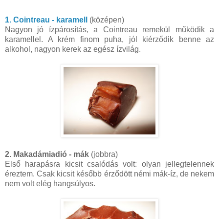
1. Cointreau - karamell
(középen)
Nagyon jó ízpárosítás, a Cointreau remekül működik a
karamellel. A krém finom puha, jól kiérződik benne az
alkohol, nagyon kerek az egész ízvilág.
2. Makadámiadió - mák
(jobbra)
Első harapásra kicsit csalódás volt: olyan jellegtelennek
éreztem. Csak kicsit később érződött némi mák-íz, de nekem
nem volt elég hangsúlyos.