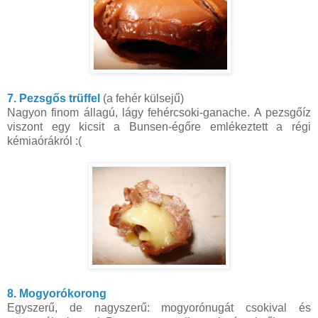
7. Pezsgős trüffel
(a fehér külsejű)
Nagyon finom állagú, lágy fehércsoki-ganache. A pezsgőíz
viszont egy kicsit a Bunsen-égőre emlékeztett a régi
kémiaórákról :(
8. Mogyorókorong
Egyszerű, de nagyszerű: mogyorónugát csokival és