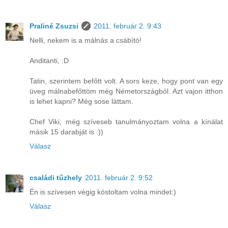
Praliné Zsuzsi
2011. február 2. 9:43
Nelli, nekem is a málnás a csábító!
Anditanti, :D
Tatin, szerintem befőtt volt. A sors keze, hogy pont van egy
üveg málnabefőttöm még Németországból. Azt vajon itthon
is lehet kapni? Még sose láttam.
Chef Viki, még szíveseb tanulmányoztam volna a kínálat
másik 15 darabját is :))
Válasz
családi tűzhely
2011. február 2. 9:52
Én is szívesen végig kóstoltam volna mindet:)
Válasz