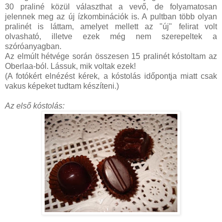
30 praliné közül választhat a vevő, de folyamatosan
jelennek meg az új ízkombinációk is. A pultban több olyan
pralinét is láttam, amelyet mellett az "új" felirat volt
olvasható, illetve ezek még nem szerepeltek a
szóróanyagban.
Az elmúlt hétvége során összesen 15 pralinét kóstoltam az
Oberlaa-ból. Lássuk, mik voltak ezek!
(A fotókért elnézést kérek, a kóstolás időpontja miatt csak
vakus képeket tudtam készíteni.)
Az első kóstolás: