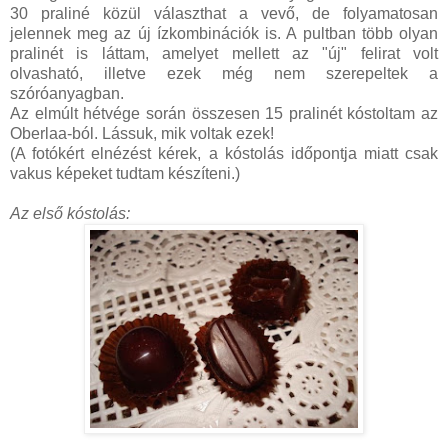
30 praliné közül választhat a vevő, de folyamatosan
jelennek meg az új ízkombinációk is. A pultban több olyan
pralinét is láttam, amelyet mellett az "új" felirat volt
olvasható, illetve ezek még nem szerepeltek a
szóróanyagban.
Az elmúlt hétvége során összesen 15 pralinét kóstoltam az
Oberlaa-ból. Lássuk, mik voltak ezek!
(A fotókért elnézést kérek, a kóstolás időpontja miatt csak
vakus képeket tudtam készíteni.)
Az első kóstolás: