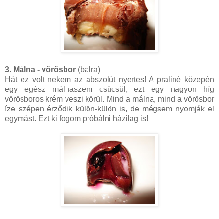
3. Málna - vörösbor
(balra)
Hát ez volt nekem az abszolút nyertes! A praliné közepén
egy egész málnaszem csücsül, ezt egy nagyon híg
vörösboros krém veszi körül. Mind a málna, mind a vörösbor
íze szépen érződik külön-külön is, de mégsem nyomják el
egymást. Ezt ki fogom próbálni házilag is!