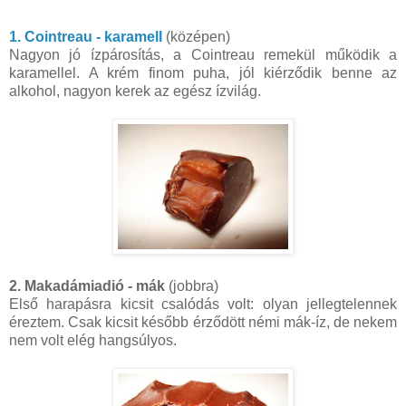
1. Cointreau - karamell
(középen)
Nagyon jó ízpárosítás, a Cointreau remekül működik a
karamellel. A krém finom puha, jól kiérződik benne az
alkohol, nagyon kerek az egész ízvilág.
2. Makadámiadió - mák
(jobbra)
Első harapásra kicsit csalódás volt: olyan jellegtelennek
éreztem. Csak kicsit később érződött némi mák-íz, de nekem
nem volt elég hangsúlyos.