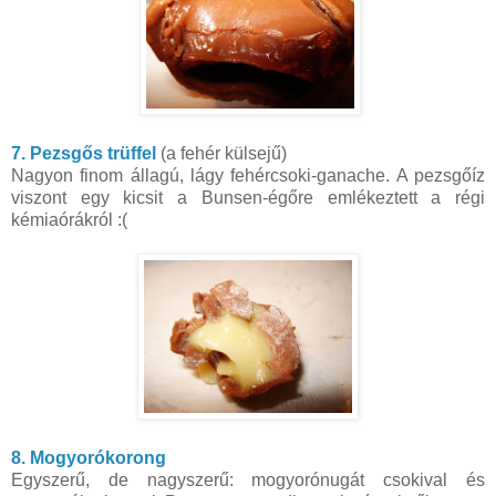
7. Pezsgős trüffel
(a fehér külsejű)
Nagyon finom állagú, lágy fehércsoki-ganache. A pezsgőíz
viszont egy kicsit a Bunsen-égőre emlékeztett a régi
kémiaórákról :(
8. Mogyorókorong
Egyszerű, de nagyszerű: mogyorónugát csokival és