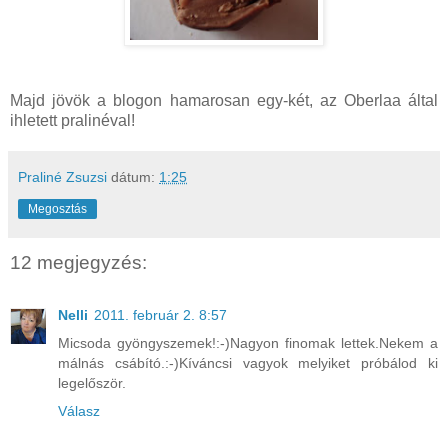
Majd jövök a blogon hamarosan egy-két, az Oberlaa által
ihletett pralinéval!
Praliné Zsuzsi
dátum:
1:25
Megosztás
12 megjegyzés:
Nelli
2011. február 2. 8:57
Micsoda gyöngyszemek!:-)Nagyon finomak lettek.Nekem a
málnás csábító.:-)Kíváncsi vagyok melyiket próbálod ki
legelőször.
Válasz