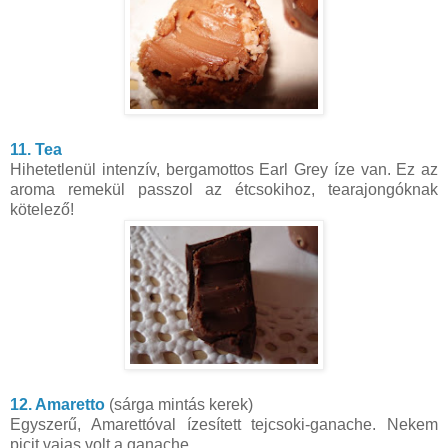
11. Tea
Hihetetlenül intenzív, bergamottos Earl Grey íze van. Ez az
aroma remekül passzol az étcsokihoz, tearajongóknak
kötelező!
12. Amaretto
(sárga mintás kerek)
Egyszerű, Amarettóval ízesített tejcsoki-ganache. Nekem
picit vajas volt a ganache.