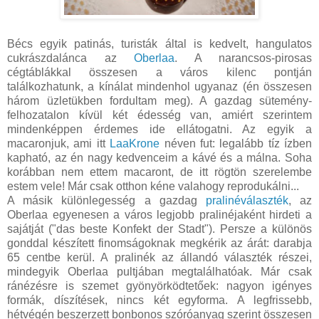
Bécs egyik patinás, turisták által is kedvelt, hangulatos
cukrászdalánca az
Oberlaa
. A narancsos-pirosas
cégtáblákkal összesen a város kilenc pontján
találkozhatunk, a kínálat mindenhol ugyanaz (én összesen
három üzletükben fordultam meg). A gazdag sütemény-
felhozatalon kívül két édesség van, amiért szerintem
mindenképpen érdemes ide ellátogatni. Az egyik a
macaronjuk, ami itt
LaaKrone
néven fut: legalább tíz ízben
kapható, az én nagy kedvenceim a kávé és a málna. Soha
korábban nem ettem macaront, de itt rögtön szerelembe
estem vele! Már csak otthon kéne valahogy reprodukálni...
A másik különlegesség a gazdag
pralinéválaszték
, az
Oberlaa egyenesen a város legjobb pralinéjaként hirdeti a
sajátját ("das beste Konfekt der Stadt"). Persze a különös
gonddal készített finomságoknak megkérik az árát: darabja
65 centbe kerül. A pralinék az állandó választék részei,
mindegyik Oberlaa pultjában megtalálhatóak. Már csak
ránézésre is szemet gyönyörködtetőek: nagyon igényes
formák, díszítések, nincs két egyforma. A legfrissebb,
hétvégén beszerzett bonbonos szóróanyag szerint összesen