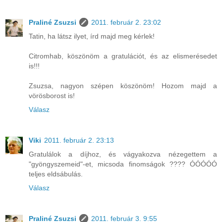
Praliné Zsuzsi
2011. február 2. 23:02
Tatin, ha látsz ilyet, írd majd meg kérlek!
Citromhab, köszönöm a gratulációt, és az elismerésedet
is!!!
Zsuzsa, nagyon szépen köszönöm! Hozom majd a
vörösborost is!
Válasz
Viki
2011. február 2. 23:13
Gratulálok a díjhoz, és vágyakozva nézegettem a
"gyöngyszemeid"-et, micsoda finomságok ???? ÓÓÓÓÓ
teljes eldsábulás.
Válasz
Praliné Zsuzsi
2011. február 3. 9:55