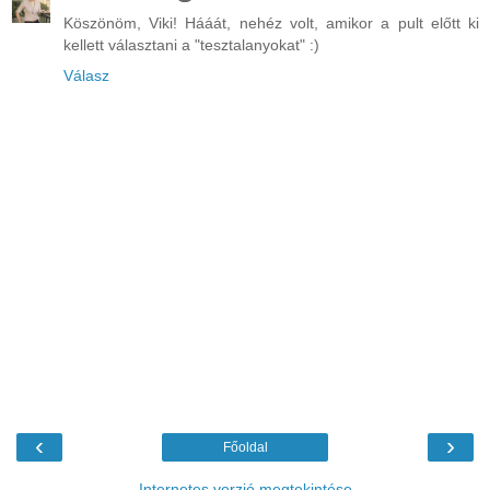
Köszönöm, Viki! Hááát, nehéz volt, amikor a pult előtt ki
kellett választani a "tesztalanyokat" :)
Válasz
‹
›
Főoldal
Internetes verzió megtekintése