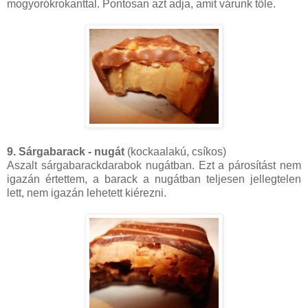
mogyorókrokanttal. Pontosan azt adja, amit várunk tőle.
9. Sárgabarack - nugát
(kockaalakú, csíkos)
Aszalt sárgabarackdarabok nugátban. Ezt a párosítást nem
igazán értettem, a barack a nugátban teljesen jellegtelen
lett, nem igazán lehetett kiérezni.