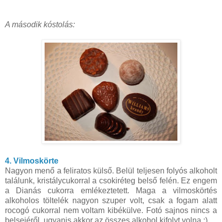
A második kóstolás:
4. Vilmoskörte
Nagyon menő a feliratos külső. Belül teljesen folyós alkoholt
találunk, kristálycukorral a csokiréteg belső felén. Ez engem
a Dianás cukorra emlékeztetett. Maga a vilmoskörtés
alkoholos töltelék nagyon szuper volt, csak a fogam alatt
rocogó cukorral nem voltam kibékülve. Fotó sajnos nincs a
belsejéről, ugyanis akkor az összes alkohol kifolyt volna :)