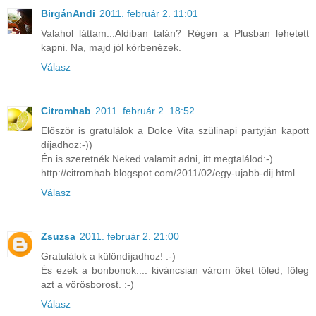
BirgánAndi
2011. február 2. 11:01
Valahol láttam...Aldiban talán? Régen a Plusban lehetett
kapni. Na, majd jól körbenézek.
Válasz
Citromhab
2011. február 2. 18:52
Először is gratulálok a Dolce Vita szülinapi partyján kapott
díjadhoz:-))
Én is szeretnék Neked valamit adni, itt megtalálod:-)
http://citromhab.blogspot.com/2011/02/egy-ujabb-dij.html
Válasz
Zsuzsa
2011. február 2. 21:00
Gratulálok a különdíjadhoz! :-)
És ezek a bonbonok.... kiváncsian várom őket tőled, főleg
azt a vörösborost. :-)
Válasz