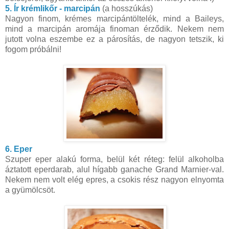
5. Ír krémlikőr - marcipán
(a hosszúkás)
Nagyon finom, krémes marcipántöltelék, mind a Baileys,
mind a marcipán aromája finoman érződik. Nekem nem
jutott volna eszembe ez a párosítás, de nagyon tetszik, ki
fogom próbálni!
6. Eper
Szuper eper alakú forma, belül két réteg: felül alkoholba
áztatott eperdarab, alul hígabb ganache Grand Marnier-val.
Nekem nem volt elég epres, a csokis rész nagyon elnyomta
a gyümölcsöt.