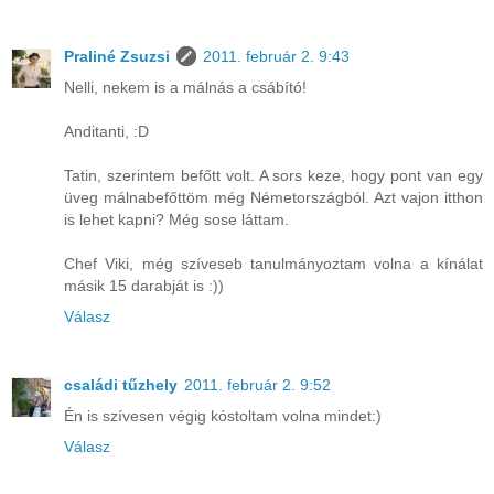
Praliné Zsuzsi
2011. február 2. 9:43
Nelli, nekem is a málnás a csábító!
Anditanti, :D
Tatin, szerintem befőtt volt. A sors keze, hogy pont van egy
üveg málnabefőttöm még Németországból. Azt vajon itthon
is lehet kapni? Még sose láttam.
Chef Viki, még szíveseb tanulmányoztam volna a kínálat
másik 15 darabját is :))
Válasz
családi tűzhely
2011. február 2. 9:52
Én is szívesen végig kóstoltam volna mindet:)
Válasz