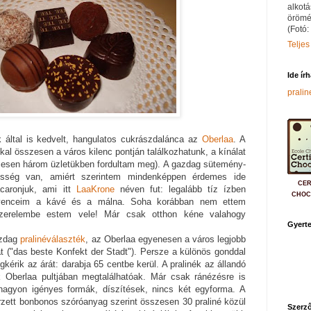
alkotá
örömé
(Fotó:
Teljes
Ide ír
prali
k által is kedvelt, hangulatos cukrászdalánca az
Oberlaa
. A
al összesen a város kilenc pontján találkozhatunk, a kínálat
esen három üzletükben fordultam meg). A gazdag sütemény-
desség van, amiért szerintem mindenképpen érdemes ide
CER
acaronjuk, ami itt
LaaKrone
néven fut: legalább tíz ízben
CHOC
venceim a kávé és a málna. Soha korábban nem ettem
szerelembe estem vele! Már csak otthon kéne valahogy
Gyerte
azdag
pralinéválaszték
, az Oberlaa egyenesen a város legjobb
tját ("das beste Konfekt der Stadt"). Persze a különös gonddal
érik az árát: darabja 65 centbe kerül. A pralinék az állandó
k Oberlaa pultjában megtalálhatóak. Már csak ránézésre is
nagyon igényes formák, díszítések, nincs két egyforma. A
rzett bonbonos szóróanyag szerint összesen 30 praliné közül
Szerző