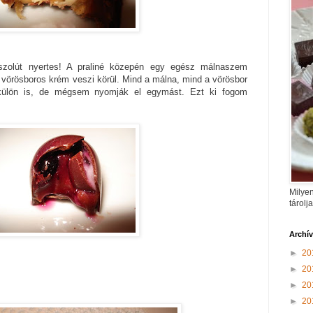
zolút nyertes! A praliné közepén egy egész málnaszem
 vörösboros krém veszi körül. Mind a málna, mind a vörösbor
-külön is, de mégsem nyomják el egymást. Ezt ki fogom
Milyen
tárolj
Archí
►
20
►
20
►
20
►
20