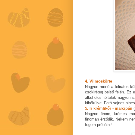
4. Vilmoskörte
Nagyon menő a feliratos küls
csokiréteg belső felén. Ez
alkoholos töltelék nagyon 
kibékülve. Fotó sajnos nincs 
5. Ír krémlikőr - marcipán
Nagyon finom, krémes mar
finoman érződik. Nekem nem 
fogom próbálni!