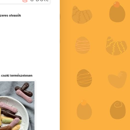
zeres olvasók
 csoki természetesen