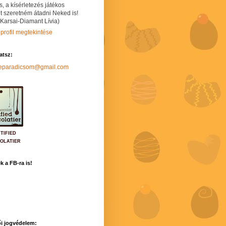
s, a kísérletezés játékos
t szeretném átadni Neked is!
 Karsai-Diamant Lívia)
 profil megtekintése
hatsz:
neparadicsom@gmail.com
TIFIED
OLATIER
k a FB-ra is!
i jogvédelem: