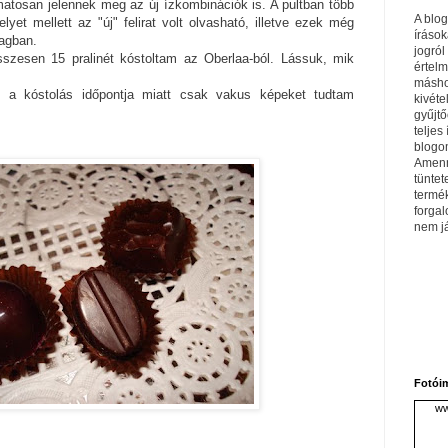
matosan jelennek meg az új ízkombinációk is. A pultban több
A blo
elyet mellett az "új" felirat volt olvasható, illetve ezek még
írások
agban.
jogról
szesen 15 pralinét kóstoltam az Oberlaa-ból. Lássuk, mik
értel
máshol
k, a kóstolás időpontja miatt csak vakus képeket tudtam
kivéte
gyűjtő
teljes 
blogom
Amenn
tüntet
termé
forga
nem j
Fotói
ww