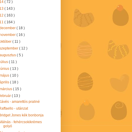
14
( 72 )
13
( 143 )
12
( 163 )
11
( 164 )
december
( 18 )
november
( 16 )
október
( 11 )
szeptember
( 12 )
augusztus
( 5 )
július
( 11 )
június
( 13 )
május
( 10 )
április
( 18 )
március
( 15 )
február
( 13 )
Kávés - amarettós praliné
Raffaello - utánzat
Bridget Jones kék bonbonja
Málnás - fehércsokikrémes
golyó