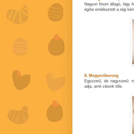
Nagyon finom állagú, lágy f
égőre emlékeztett a régi kém
8. Mogyorókorong
Egyszerű, de nagyszerű: m
adja, amit várunk tőle.