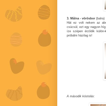
3. Málna - vörösbor
(balra)
Hát ez volt nekem az abs
csücsül, ezt egy nagyon híg
íze szépen érződik külön
próbálni házilag is!
A második kóstolás: