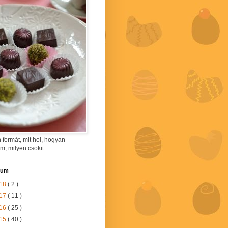
 formát, mit hol, hogyan
am, milyen csokit...
vum
18
( 2 )
17
( 11 )
16
( 25 )
15
( 40 )