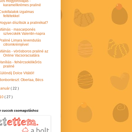
Sós mogyoróvajas -
karamellkrémes praliné
Csokifalatok izgalmas
feltétekkel
Hogyan díszítsük a pralinékat?
Málnás - mascarponés
szívecskék Valentin-napra
Praliné Limara levendulás
citromkrémjével
Málnás - vörösboros praliné az
Online Vacsoracsatára
Vaníliás - fehércsokilikőrös
praliné
Különdíj Dolce Vitától!
Bonbonteszt: Oberlaa, Bécs
január
( 22 )
10
( 27 )
r cuccok csomagoláshoz