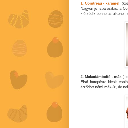
1. Cointreau - karamell
(kö
Nagyon jó ízpárosítás, a Co
kiérződik benne az alkohol, 
2. Makadámiadió - mák
(jo
Első harapásra kicsit csaló
érződött némi mák-íz, de ne