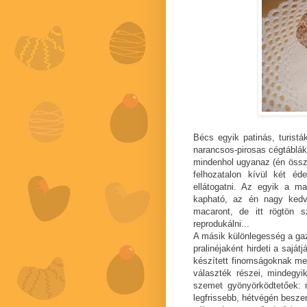
Bécs egyik patinás, turistá
narancsos-pirosas cégtáblákk
mindenhol ugyanaz (én össz
felhozatalon kívül két é
ellátogatni. Az egyik a m
kapható, az én nagy ked
macaront, de itt rögtön 
reprodukálni...
A másik különlegesség a g
pralinéjaként hirdeti a sajá
készített finomságoknak megk
választék részei, mindegyi
szemet gyönyörködtetőek: 
legfrissebb, hétvégén besze