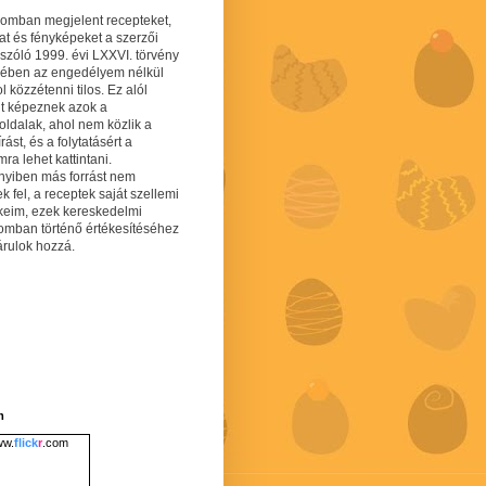
gomban megjelent recepteket,
at és fényképeket a szerzői
 szóló 1999. évi LXXVI. törvény
mében az engedélyem nélkül
 közzétenni tilos. Ez alól
lt képeznek azok a
oldalak, ahol nem közlik a
írást, és a folytatásért a
ra lehet kattintani.
yiben más forrást nem
ek fel, a receptek saját szellemi
keim, ezek kereskedelmi
lomban történő értékesítéséhez
árulok hozzá.
m
w.
flick
r
.com