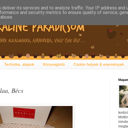
deliver its services and to analyze traffic. Your IP address and
formance and security metrics to ensure quality of service, ge
 abuse.
Technika, alapok
Könyvajánló
Csokis helyek & események
Magam
laa, Bécs
textúr
Mottóm
minden
megtal