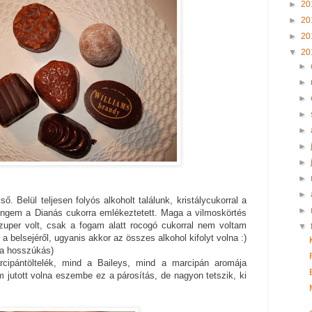
►
20
►
20
►
20
▼
20
►
►
►
►
►
►
►
►
►
ő. Belül teljesen folyós alkoholt találunk, kristálycukorral a
►
 engem a Dianás cukorra emlékeztetett. Maga a vilmoskörtés
szuper volt, csak a fogam alatt rocogó cukorral nem voltam
▼
a belsejéről, ugyanis akkor az összes alkohol kifolyt volna :)
(a hosszúkás)
cipántöltelék, mind a Baileys, mind a marcipán aromája
jutott volna eszembe ez a párosítás, de nagyon tetszik, ki