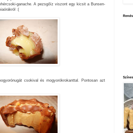
ehércsoki-ganache. A pezsgőíz viszont egy kicsit a Bunsen-
iaórákról :(
Rends
Színes
ogyorónugát csokival és mogyorókrokanttal. Pontosan azt