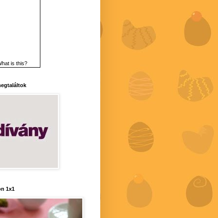
hat is this?
 megtaláltok
n 1x1