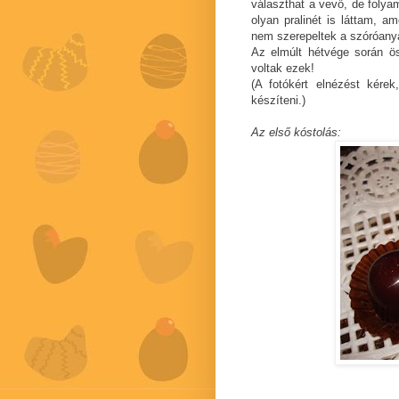
választhat a vevő, de folya
olyan pralinét is láttam, am
nem szerepeltek a szóróany
Az elmúlt hétvége során ös
voltak ezek!
(A fotókért elnézést kére
készíteni.)
Az első kóstolás: