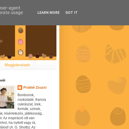
 user-agent
nerate usage
LEARN MORE
GOT IT
Megjelenések
ról
Praliné Zsuzsi
Bonbonok,
csokoládé, francia
cukrászat, ízek,
formák, színek,
ák, kísérletezés, játékosság...
: Az inspiráció ott van
hol, ha nyitott vagy rá,
álod! (A. G. Shotts). Az