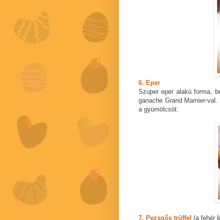
6. Eper
Szuper eper alakú forma, bel
ganache Grand Marnier-val.
a gyümölcsöt.
7. Pezsgős trüffel
(a fehér 