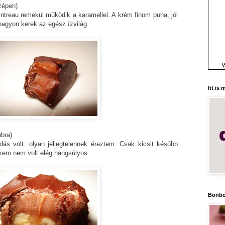
zépen)
intreau remekül működik a karamellel. A krém finom puha, jól
nagyon kerek az egész ízvilág.
W
Itt is
bbra)
dás volt: olyan jellegtelennek éreztem. Csak kicsit később
kem nem volt elég hangsúlyos.
Bonbo