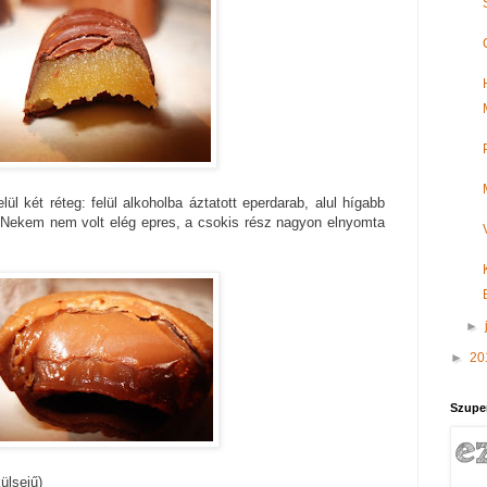
ül két réteg: felül alkoholba áztatott eperdarab, alul hígabb
 Nekem nem volt elég epres, a csokis rész nagyon elnyomta
►
►
20
Szupe
külsejű)