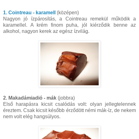
1. Cointreau - karamell
(középen)
Nagyon jó ízpárosítás, a Cointreau remekül működik a
karamellel. A krém finom puha, jól kiérződik benne az
alkohol, nagyon kerek az egész ízvilág.
2. Makadámiadió - mák
(jobbra)
Első harapásra kicsit csalódás volt: olyan jellegtelennek
éreztem. Csak kicsit később érződött némi mák-íz, de nekem
nem volt elég hangsúlyos.