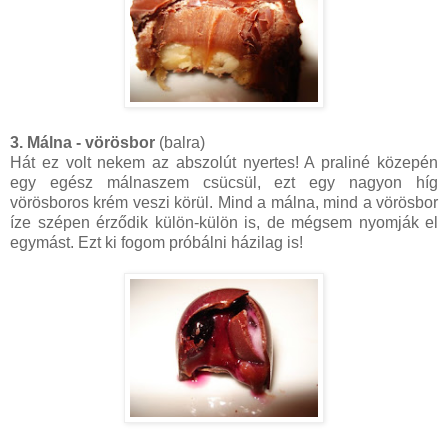
3. Málna - vörösbor
(balra)
Hát ez volt nekem az abszolút nyertes! A praliné közepén
egy egész málnaszem csücsül, ezt egy nagyon híg
vörösboros krém veszi körül. Mind a málna, mind a vörösbor
íze szépen érződik külön-külön is, de mégsem nyomják el
egymást. Ezt ki fogom próbálni házilag is!