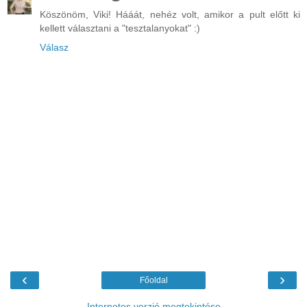
Köszönöm, Viki! Hááát, nehéz volt, amikor a pult előtt ki
kellett választani a "tesztalanyokat" :)
Válasz
‹
›
Főoldal
Internetes verzió megtekintése