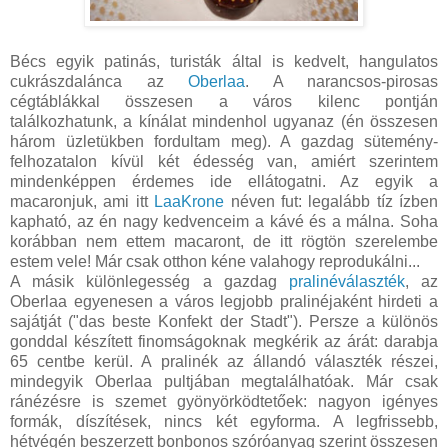
Bécs egyik patinás, turisták által is kedvelt, hangulatos
cukrászdalánca az
Oberlaa
. A narancsos-pirosas
cégtáblákkal összesen a város kilenc pontján
találkozhatunk, a kínálat mindenhol ugyanaz (én összesen
három üzletükben fordultam meg). A gazdag sütemény-
felhozatalon kívül két édesség van, amiért szerintem
mindenképpen érdemes ide ellátogatni. Az egyik a
macaronjuk, ami itt
LaaKrone
néven fut: legalább tíz ízben
kapható, az én nagy kedvenceim a kávé és a málna. Soha
korábban nem ettem macaront, de itt rögtön szerelembe
estem vele! Már csak otthon kéne valahogy reprodukálni...
A másik különlegesség a gazdag
pralinéválaszték
, az
Oberlaa egyenesen a város legjobb pralinéjaként hirdeti a
sajátját ("das beste Konfekt der Stadt"). Persze a különös
gonddal készített finomságoknak megkérik az árát: darabja
65 centbe kerül. A pralinék az állandó választék részei,
mindegyik Oberlaa pultjában megtalálhatóak. Már csak
ránézésre is szemet gyönyörködtetőek: nagyon igényes
formák, díszítések, nincs két egyforma. A legfrissebb,
hétvégén beszerzett bonbonos szóróanyag szerint összesen