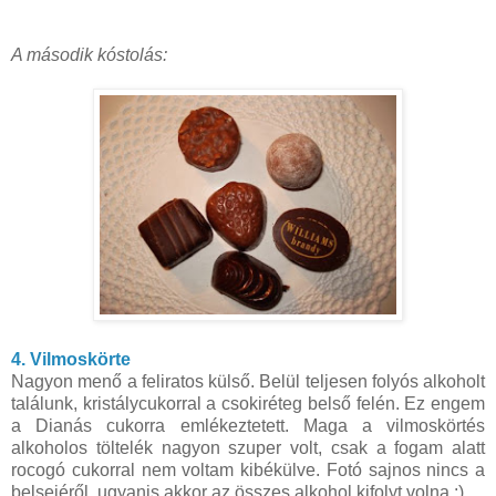
A második kóstolás:
4. Vilmoskörte
Nagyon menő a feliratos külső. Belül teljesen folyós alkoholt
találunk, kristálycukorral a csokiréteg belső felén. Ez engem
a Dianás cukorra emlékeztetett. Maga a vilmoskörtés
alkoholos töltelék nagyon szuper volt, csak a fogam alatt
rocogó cukorral nem voltam kibékülve. Fotó sajnos nincs a
belsejéről, ugyanis akkor az összes alkohol kifolyt volna :)