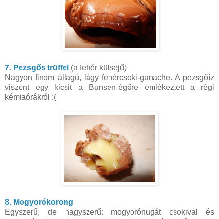
7. Pezsgős trüffel
(a fehér külsejű)
Nagyon finom állagú, lágy fehércsoki-ganache. A pezsgőíz
viszont egy kicsit a Bunsen-égőre emlékeztett a régi
kémiaórákról :(
8. Mogyorókorong
Egyszerű, de nagyszerű: mogyorónugát csokival és