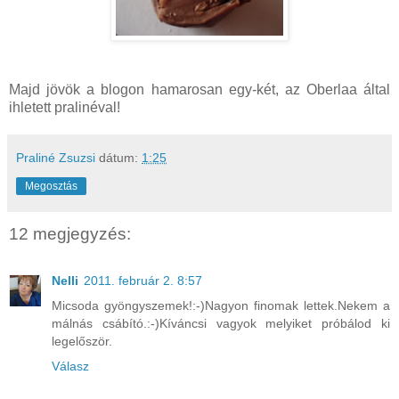
Majd jövök a blogon hamarosan egy-két, az Oberlaa által
ihletett pralinéval!
Praliné Zsuzsi
dátum:
1:25
Megosztás
12 megjegyzés:
Nelli
2011. február 2. 8:57
Micsoda gyöngyszemek!:-)Nagyon finomak lettek.Nekem a
málnás csábító.:-)Kíváncsi vagyok melyiket próbálod ki
legelőször.
Válasz