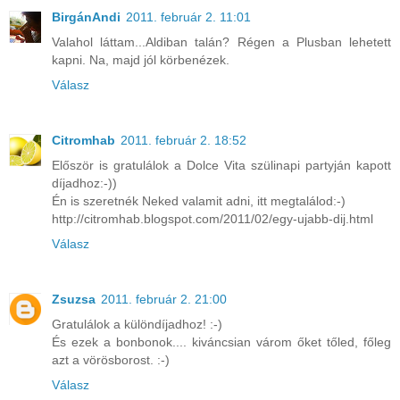
BirgánAndi
2011. február 2. 11:01
Valahol láttam...Aldiban talán? Régen a Plusban lehetett
kapni. Na, majd jól körbenézek.
Válasz
Citromhab
2011. február 2. 18:52
Először is gratulálok a Dolce Vita szülinapi partyján kapott
díjadhoz:-))
Én is szeretnék Neked valamit adni, itt megtalálod:-)
http://citromhab.blogspot.com/2011/02/egy-ujabb-dij.html
Válasz
Zsuzsa
2011. február 2. 21:00
Gratulálok a különdíjadhoz! :-)
És ezek a bonbonok.... kiváncsian várom őket tőled, főleg
azt a vörösborost. :-)
Válasz