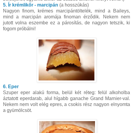
5. Ír krémlikőr - marcipán
(a hosszúkás)
Nagyon finom, krémes marcipántöltelék, mind a Baileys,
mind a marcipán aromája finoman érződik. Nekem nem
jutott volna eszembe ez a párosítás, de nagyon tetszik, ki
fogom próbálni!
6. Eper
Szuper eper alakú forma, belül két réteg: felül alkoholba
áztatott eperdarab, alul hígabb ganache Grand Marnier-val.
Nekem nem volt elég epres, a csokis rész nagyon elnyomta
a gyümölcsöt.