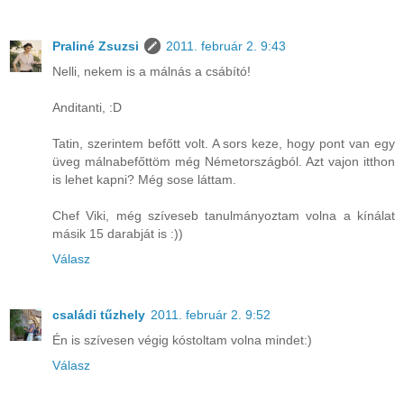
Praliné Zsuzsi
2011. február 2. 9:43
Nelli, nekem is a málnás a csábító!
Anditanti, :D
Tatin, szerintem befőtt volt. A sors keze, hogy pont van egy
üveg málnabefőttöm még Németországból. Azt vajon itthon
is lehet kapni? Még sose láttam.
Chef Viki, még szíveseb tanulmányoztam volna a kínálat
másik 15 darabját is :))
Válasz
családi tűzhely
2011. február 2. 9:52
Én is szívesen végig kóstoltam volna mindet:)
Válasz