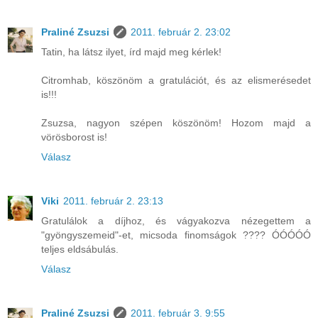
Praliné Zsuzsi
2011. február 2. 23:02
Tatin, ha látsz ilyet, írd majd meg kérlek!
Citromhab, köszönöm a gratulációt, és az elismerésedet
is!!!
Zsuzsa, nagyon szépen köszönöm! Hozom majd a
vörösborost is!
Válasz
Viki
2011. február 2. 23:13
Gratulálok a díjhoz, és vágyakozva nézegettem a
"gyöngyszemeid"-et, micsoda finomságok ???? ÓÓÓÓÓ
teljes eldsábulás.
Válasz
Praliné Zsuzsi
2011. február 3. 9:55