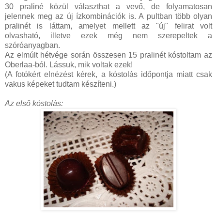
30 praliné közül választhat a vevő, de folyamatosan
jelennek meg az új ízkombinációk is. A pultban több olyan
pralinét is láttam, amelyet mellett az "új" felirat volt
olvasható, illetve ezek még nem szerepeltek a
szóróanyagban.
Az elmúlt hétvége során összesen 15 pralinét kóstoltam az
Oberlaa-ból. Lássuk, mik voltak ezek!
(A fotókért elnézést kérek, a kóstolás időpontja miatt csak
vakus képeket tudtam készíteni.)
Az első kóstolás: