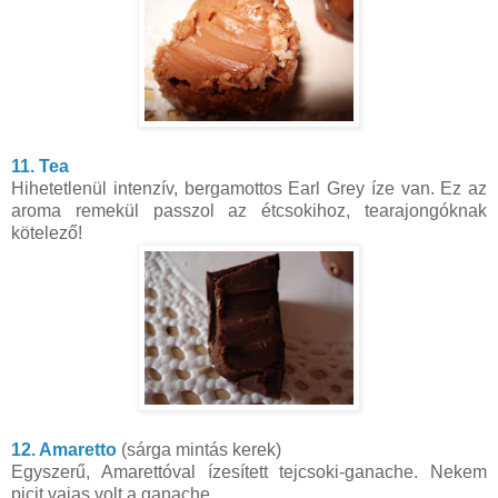
11. Tea
Hihetetlenül intenzív, bergamottos Earl Grey íze van. Ez az
aroma remekül passzol az étcsokihoz, tearajongóknak
kötelező!
12. Amaretto
(sárga mintás kerek)
Egyszerű, Amarettóval ízesített tejcsoki-ganache. Nekem
picit vajas volt a ganache.