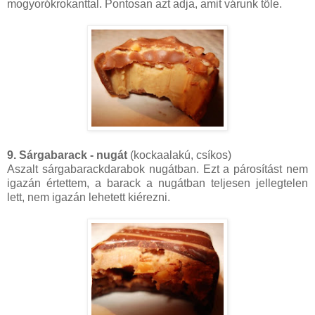
mogyorókrokanttal. Pontosan azt adja, amit várunk tőle.
9. Sárgabarack - nugát
(kockaalakú, csíkos)
Aszalt sárgabarackdarabok nugátban. Ezt a párosítást nem
igazán értettem, a barack a nugátban teljesen jellegtelen
lett, nem igazán lehetett kiérezni.