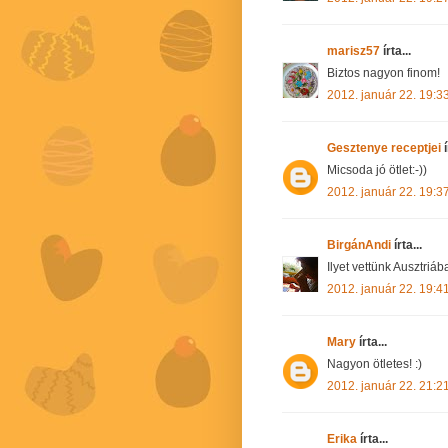
marisz57
írta...
Biztos nagyon finom!
2012. január 22. 19:3
Gesztenye receptjei
í
Micsoda jó ötlet:-))
2012. január 22. 19:3
BirgánAndi
írta...
Ilyet vettünk Ausztriá
2012. január 22. 19:4
Mary
írta...
Nagyon ötletes! :)
2012. január 22. 21:2
Erika
írta...