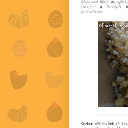
diódarabok körül, és egés
leveszem a tűzhelyről, é
összezúzom.
Közben előkészítek két bor