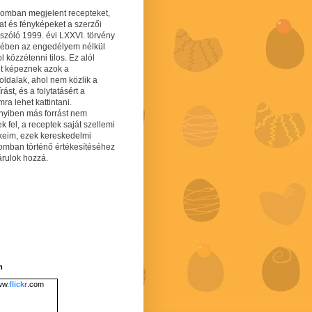
gomban megjelent recepteket,
at és fényképeket a szerzői
 szóló 1999. évi LXXVI. törvény
mében az engedélyem nélkül
 közzétenni tilos. Ez alól
lt képeznek azok a
oldalak, ahol nem közlik a
írást, és a folytatásért a
ra lehet kattintani.
yiben más forrást nem
ek fel, a receptek saját szellemi
keim, ezek kereskedelmi
lomban történő értékesítéséhez
árulok hozzá.
m
w.
flick
r
.com