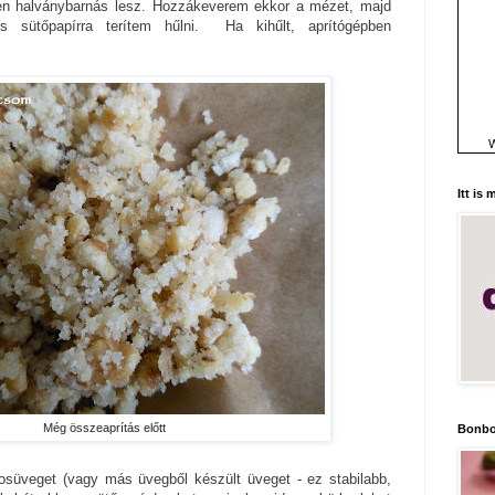
zen halványbarnás lesz. Hozzákeverem ekkor a mézet, majd
s sütőpapírra terítem hűlni. Ha kihűlt, aprítógépben
W
Itt is
Még összeaprítás előtt
Bonbo
osüveget (vagy más üvegből készült üveget - ez stabilabb,