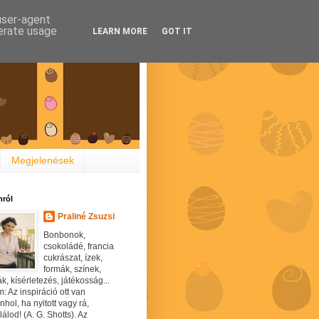
 user-agent
nerate usage
LEARN MORE
GOT IT
Megjelenések
ról
Praliné Zsuzsi
Bonbonok,
csokoládé, francia
cukrászat, ízek,
formák, színek,
ák, kísérletezés, játékosság...
: Az inspiráció ott van
hol, ha nyitott vagy rá,
álod! (A. G. Shotts). Az