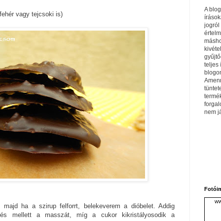
A blo
fehér vagy tejcsoki is)
írások
jogról
értel
máshol
kivéte
gyűjtő
teljes 
blogom
Amenn
tüntet
termé
forga
nem j
Fotói
ww
 majd ha a szirup felforrt, belekeverem a dióbelet. Addig
rés mellett a masszát, míg a cukor kikristályosodik a