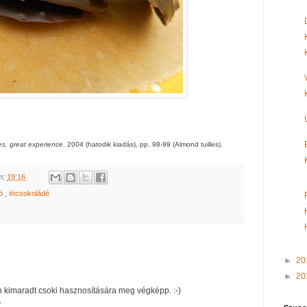
es, great experience
. 2004 (hatodik kiadás), pp. 98-99 (Almond tuilles).
m:
19:16
ió
,
étcsokoládé
►
20
►
20
án kimaradt csoki hasznosítására meg végképp. :-)
7