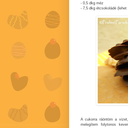
- 0,5 dkg méz
- 7,5 dkg étcsokoládé (lehet 
A cukorra ráöntöm a vizet,
melegítem folytonos keve