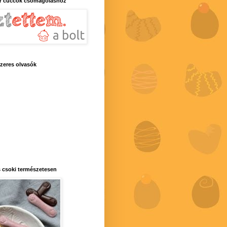
r cuccok csomagoláshoz
zeres olvasók
 csoki természetesen