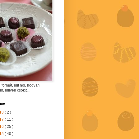
 formát, mit hol, hogyan
am, milyen csokit...
vum
18
( 2 )
17
( 11 )
16
( 25 )
15
( 40 )