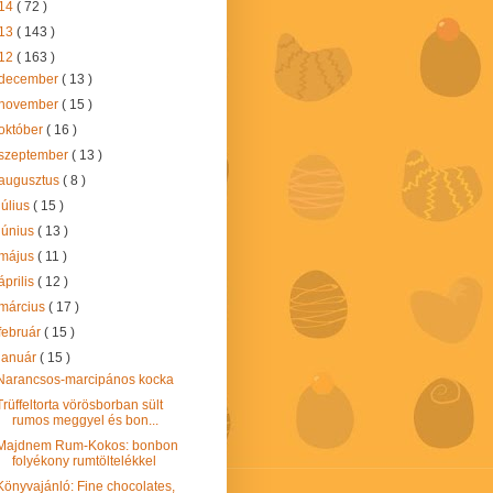
14
( 72 )
13
( 143 )
12
( 163 )
december
( 13 )
november
( 15 )
október
( 16 )
szeptember
( 13 )
augusztus
( 8 )
július
( 15 )
június
( 13 )
május
( 11 )
április
( 12 )
március
( 17 )
február
( 15 )
január
( 15 )
Narancsos-marcipános kocka
Trüffeltorta vörösborban sült
rumos meggyel és bon...
Majdnem Rum-Kokos: bonbon
folyékony rumtöltelékkel
Könyvajánló: Fine chocolates,