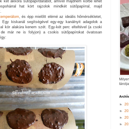
k két akkora sütőpapírdarabot, amivel majdnem körbe lehet
spohárral hat kört rajzolok mindkét sütőpapírral, majd
.
temperálom
, és épp mielőtt elérné az ideális hőmérsékletet,
. Egy kiskanál segítségével egy-egy kanálnyit adagolok a
al kör alakúra kenem szét. Egy-két perc elteltével (a csoki
 de már ne is folyjon) a csokis sütőpapírokat óvatosan
így:
Milyen
tárolj
Archí
►
20
►
20
►
20
►
20