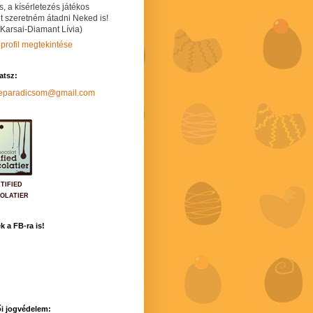
s, a kísérletezés játékos
t szeretném átadni Neked is!
 Karsai-Diamant Lívia)
 profil megtekintése
hatsz:
neparadicsom@gmail.com
TIFIED
OLATIER
k a FB-ra is!
i jogvédelem: