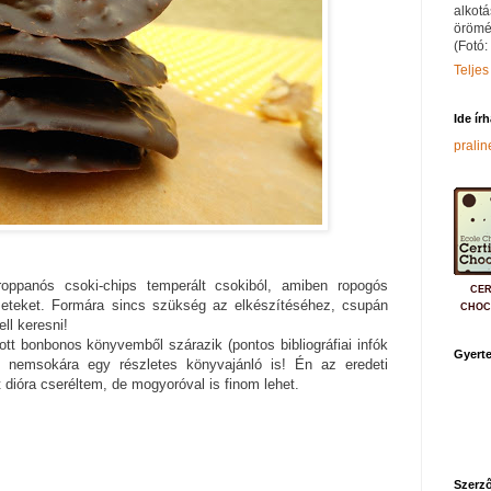
alkotá
örömé
(Fotó:
Teljes
Ide ír
prali
oppanós csoki-chips temperált csokiból, amiben ropogós
CER
ezeteket. Formára sincs szükség az elkészítéséhez, csupán
CHOC
ll keresni!
tt bonbonos könyvemből szárazik (pontos bibliográfiai infók
Gyerte
n nemsokára egy részletes könyvajánló is! Én az eredeti
 dióra cseréltem, de mogyoróval is finom lehet.
Szerző