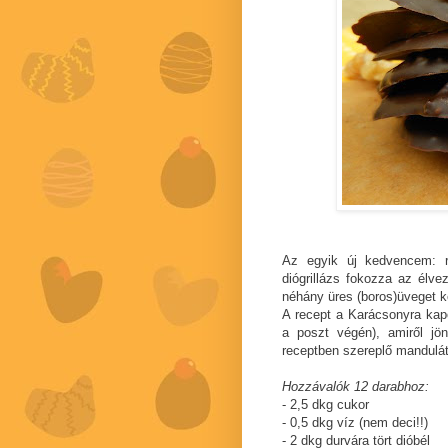
Az egyik új kedvencem: r
diógrillázs fokozza az élv
néhány üres (boros)üveget ke
A recept a Karácsonyra kapo
a poszt végén), amiről jö
receptben szereplő mandulát
Hozzávalók 12 darabhoz:
- 2,5 dkg cukor
- 0,5 dkg víz (nem deci!!)
- 2 dkg durvára tört dióbél