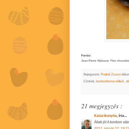
Forrás:
Jean-Pierre Wybauw:
Fine chocolat
Bejegyezte:
Praliné Zsuzsi
dátu
Címkék:
bonbonforma nélkül
,
d
21 megjegyzés :
Katucikonyha,
írta...
Állati jó! A bonbon ut
2012. január 22. 19:2