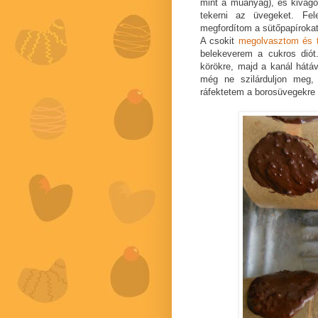
mint a műanyag), és kivágo
tekerni az üvegeket. Fele
megfordítom a sütőpapírokat
A csokit
megolvasztom és 
belekeverem a cukros diót
körökre, majd a kanál hátáv
még ne szilárduljon meg,
ráfektetem a borosüvegekre 