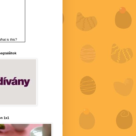
hat is this?
 megtaláltok
n 1x1