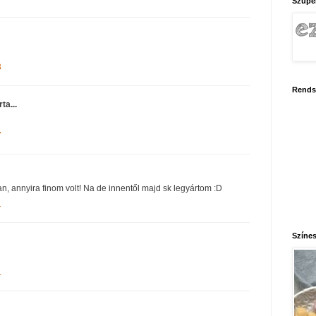
Szupe
3
Rends
rta...
7
ban, annyira finom volt! Na de innentől majd sk legyártom :D
1
Színes
1