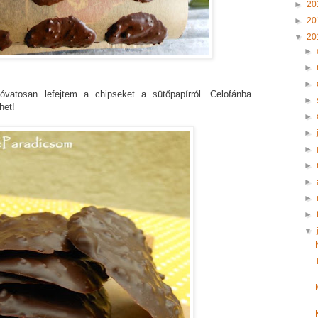
►
20
►
20
▼
20
►
►
►
vatosan lefejtem a chipseket a sütőpapírról. Celofánba
►
het!
►
►
►
►
►
►
►
▼