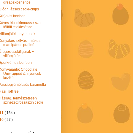
great experience
Diógrillázsos csoki-chips
K(h)akis bonbon
Kávés étcsokimousse-szal
töltött csokicsésze
Villámjáték - nyertesek
Konyakos szilvás - mákos
marcipános praliné
Üreges csokifigurák +
villámjáték
Eperkrémes bonbon
Könyvajánló: Chocolate
Unwrapped & Ínyencek
kézikö...
Passiógyümölcsös karamella
Házi Toffifee
Házilag, természetesen
színezett rózsaszín csoki
11
( 164 )
10
( 27 )