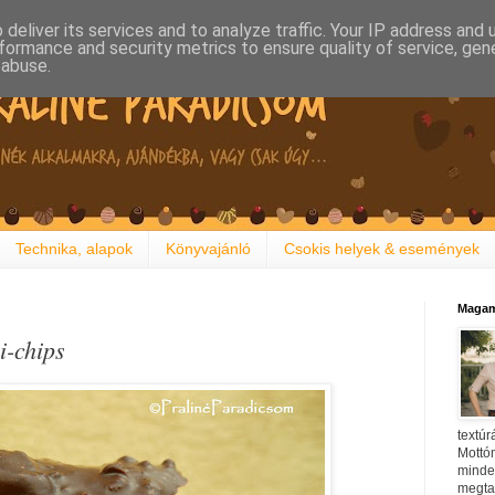
deliver its services and to analyze traffic. Your IP address and
formance and security metrics to ensure quality of service, ge
 abuse.
Technika, alapok
Könyvajánló
Csokis helyek & események
Magam
i-chips
textúr
Mottóm
minden
megtal