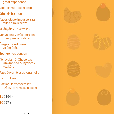
great experience
Diógrillázsos csoki-chips
K(h)akis bonbon
Kávés étcsokimousse-szal
töltött csokicsésze
Villámjáték - nyertesek
Konyakos szilvás - mákos
marcipános praliné
Üreges csokifigurák +
villámjáték
Eperkrémes bonbon
Könyvajánló: Chocolate
Unwrapped & Ínyencek
kézikö...
Passiógyümölcsös karamella
Házi Toffifee
Házilag, természetesen
színezett rózsaszín csoki
11
( 164 )
10
( 27 )