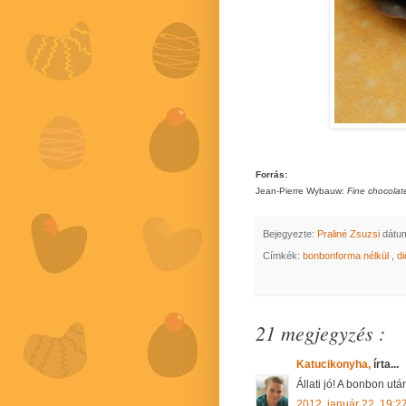
Forrás:
Jean-Pierre Wybauw:
Fine chocolat
Bejegyezte:
Praliné Zsuzsi
dátu
Címkék:
bonbonforma nélkül
,
d
21 megjegyzés :
Katucikonyha,
írta...
Állati jó! A bonbon ut
2012. január 22. 19:2