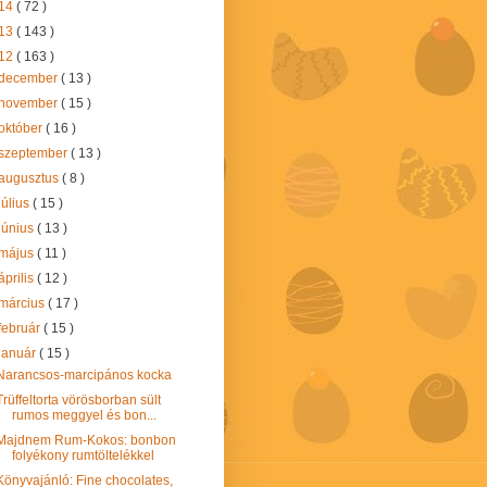
14
( 72 )
13
( 143 )
12
( 163 )
december
( 13 )
november
( 15 )
október
( 16 )
szeptember
( 13 )
augusztus
( 8 )
július
( 15 )
június
( 13 )
május
( 11 )
április
( 12 )
március
( 17 )
február
( 15 )
január
( 15 )
Narancsos-marcipános kocka
Trüffeltorta vörösborban sült
rumos meggyel és bon...
Majdnem Rum-Kokos: bonbon
folyékony rumtöltelékkel
Könyvajánló: Fine chocolates,