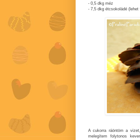
- 0,5 dkg méz
- 7,5 dkg étcsokoládé (lehet 
A cukorra ráöntöm a vizet,
melegítem folytonos keve