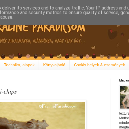
deliver its services and to analyze traffic. Your IP address and
formance and security metrics to ensure quality of service, ge
 abuse.
Technika, alapok
Könyvajánló
Csokis helyek & események
Magam
i-chips
textúr
Mottóm
minden
megtal