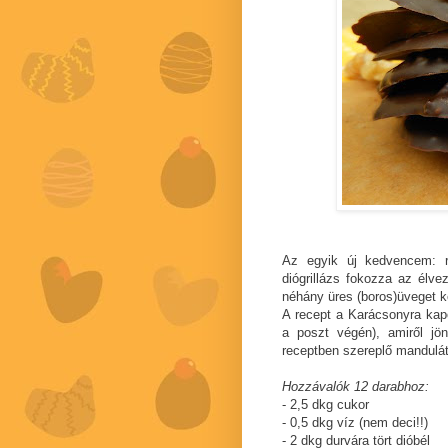
Az egyik új kedvencem: r
diógrillázs fokozza az élv
néhány üres (boros)üveget ke
A recept a Karácsonyra kapo
a poszt végén), amiről jö
receptben szereplő mandulát
Hozzávalók 12 darabhoz:
- 2,5 dkg cukor
- 0,5 dkg víz (nem deci!!)
- 2 dkg durvára tört dióbél