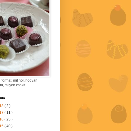
 formát, mit hol, hogyan
am, milyen csokit...
vum
18
( 2 )
17
( 11 )
16
( 25 )
15
( 40 )