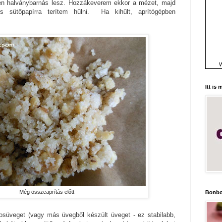
zen halványbarnás lesz. Hozzákeverem ekkor a mézet, majd
s sütőpapírra terítem hűlni. Ha kihűlt, aprítógépben
W
Itt is
Még összeaprítás előtt
Bonbo
osüveget (vagy más üvegből készült üveget - ez stabilabb,