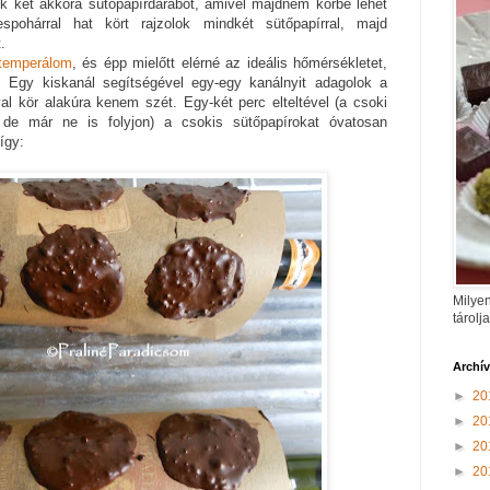
k két akkora sütőpapírdarabot, amivel majdnem körbe lehet
spohárral hat kört rajzolok mindkét sütőpapírral, majd
.
temperálom
, és épp mielőtt elérné az ideális hőmérsékletet,
. Egy kiskanál segítségével egy-egy kanálnyit adagolok a
al kör alakúra kenem szét. Egy-két perc elteltével (a csoki
 de már ne is folyjon) a csokis sütőpapírokat óvatosan
így:
Milyen
tárolj
Archí
►
20
►
20
►
20
►
20