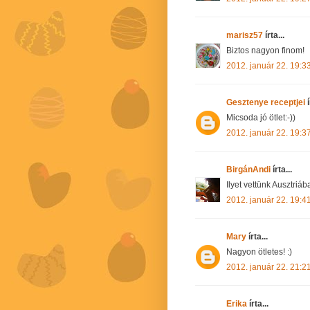
marisz57
írta...
Biztos nagyon finom!
2012. január 22. 19:3
Gesztenye receptjei
í
Micsoda jó ötlet:-))
2012. január 22. 19:3
BirgánAndi
írta...
Ilyet vettünk Ausztriá
2012. január 22. 19:4
Mary
írta...
Nagyon ötletes! :)
2012. január 22. 21:2
Erika
írta...