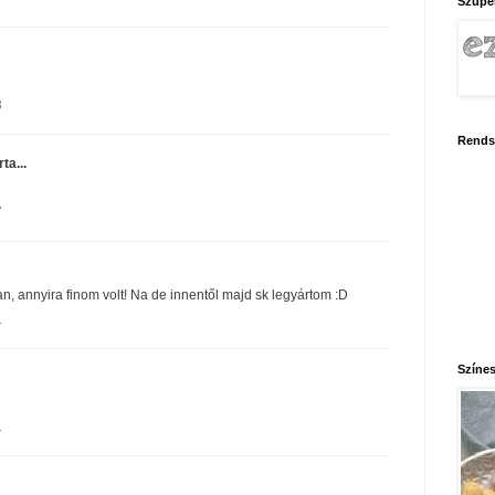
Szupe
3
Rends
rta...
7
ban, annyira finom volt! Na de innentől majd sk legyártom :D
1
Színes
1