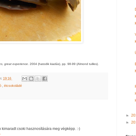
es, great experience
. 2004 (hatodik kiadás), pp. 98-99 (Almond tuilles).
m:
19:16
ió
,
étcsokoládé
►
20
►
20
án kimaradt csoki hasznosítására meg végképp. :-)
7