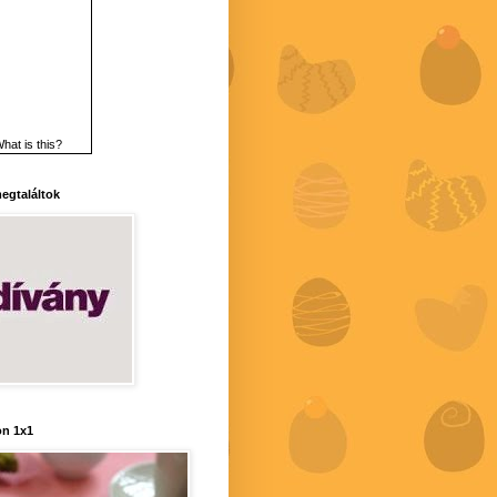
hat is this?
 megtaláltok
n 1x1