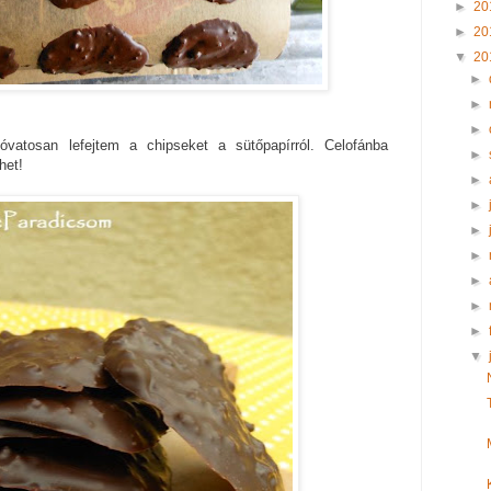
►
20
►
20
▼
20
►
►
►
vatosan lefejtem a chipseket a sütőpapírról. Celofánba
►
het!
►
►
►
►
►
►
►
▼