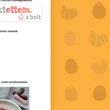
r cuccok csomagoláshoz
zeres olvasók
 csoki természetesen