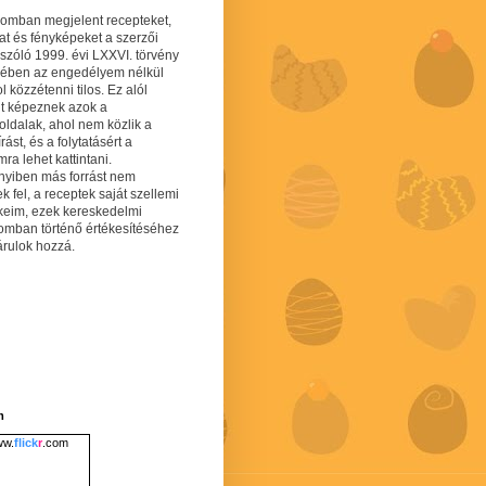
gomban megjelent recepteket,
at és fényképeket a szerzői
 szóló 1999. évi LXXVI. törvény
mében az engedélyem nélkül
 közzétenni tilos. Ez alól
lt képeznek azok a
oldalak, ahol nem közlik a
írást, és a folytatásért a
ra lehet kattintani.
yiben más forrást nem
ek fel, a receptek saját szellemi
keim, ezek kereskedelmi
lomban történő értékesítéséhez
árulok hozzá.
m
w.
flick
r
.com