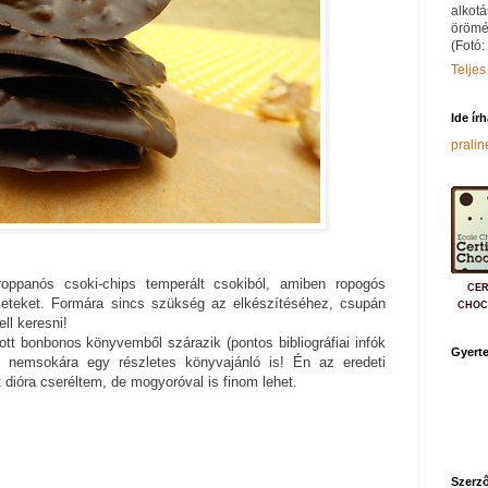
alkotá
örömé
(Fotó:
Teljes
Ide ír
prali
oppanós csoki-chips temperált csokiból, amiben ropogós
CER
ezeteket. Formára sincs szükség az elkészítéséhez, csupán
CHOC
ll keresni!
tt bonbonos könyvemből szárazik (pontos bibliográfiai infók
Gyerte
n nemsokára egy részletes könyvajánló is! Én az eredeti
 dióra cseréltem, de mogyoróval is finom lehet.
Szerző