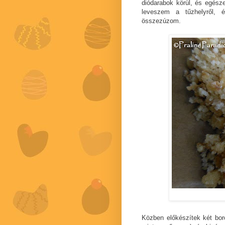
diódarabok körül, és egés
leveszem a tűzhelyről, é
összezúzom.
Közben előkészítek két bor