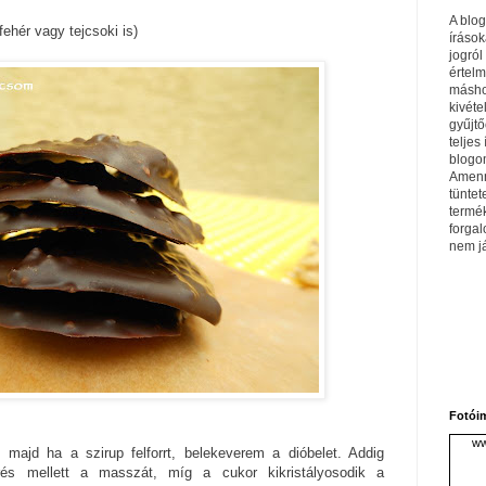
A blo
fehér vagy tejcsoki is)
írások
jogról
értel
máshol
kivéte
gyűjtő
teljes 
blogom
Amenn
tüntet
termé
forga
nem j
Fotói
ww
 majd ha a szirup felforrt, belekeverem a dióbelet. Addig
rés mellett a masszát, míg a cukor kikristályosodik a