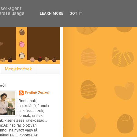
 user-agent
nerate usage
LEARN MORE
GOT IT
Megjelenések
ról
Praliné Zsuzsi
Bonbonok,
csokoládé, francia
cukrászat, ízek,
formák, színek,
ák, kísérletezés, játékosság...
: Az inspiráció ott van
hol, ha nyitott vagy rá,
álod! (A. G. Shotts). Az