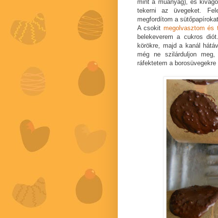
mint a műanyag), és kivágo
tekerni az üvegeket. Fele
megfordítom a sütőpapírokat
A csokit
megolvasztom és 
belekeverem a cukros diót
körökre, majd a kanál hátáv
még ne szilárduljon meg,
ráfektetem a borosüvegekre 