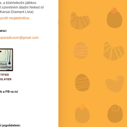
s, a kísérletezés játékos
t szeretném átadni Neked is!
 Karsai-Diamant Lívia)
 profil megtekintése
hatsz:
neparadicsom@gmail.com
TIFIED
OLATIER
k a FB-ra is!
i jogvédelem: