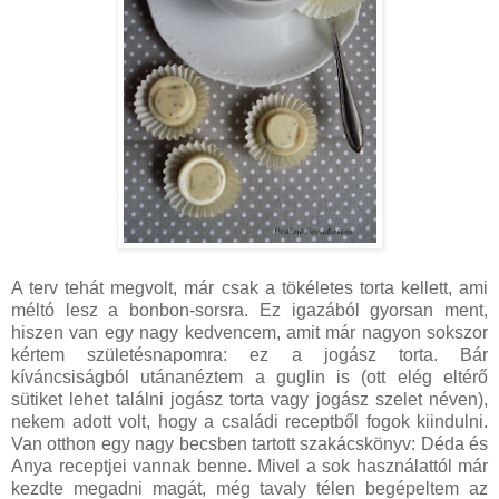
A terv tehát megvolt, már csak a tökéletes torta kellett, ami
méltó lesz a bonbon-sorsra. Ez igazából gyorsan ment,
hiszen van egy nagy kedvencem, amit már nagyon sokszor
kértem születésnapomra: ez a jogász torta. Bár
kíváncsiságból utánanéztem a guglin is (ott elég eltérő
sütiket lehet találni jogász torta vagy jogász szelet néven),
nekem adott volt, hogy a családi receptből fogok kiindulni.
Van otthon egy nagy becsben tartott szakácskönyv: Déda és
Anya receptjei vannak benne. Mivel a sok használattól már
kezdte megadni magát, még tavaly télen begépeltem az