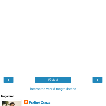
‹
›
Főoldal
Internetes verzió megtekintése
Magamról
Praliné Zsuzsi