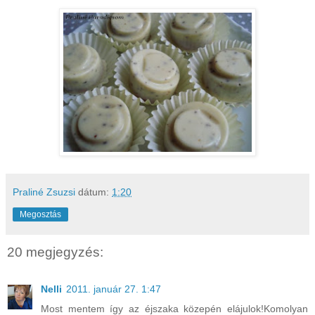
Praliné Zsuzsi
dátum:
1:20
Megosztás
20 megjegyzés:
Nelli
2011. január 27. 1:47
Most mentem így az éjszaka közepén elájulok!Komolyan