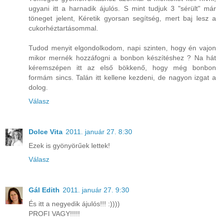
ugyani itt a harnadik ájulós. S mint tudjuk 3 "sérült" már
töneget jelent, Kéretik gyorsan segítség, mert baj lesz a
cukorhéztartásommal.
Tudod menyit elgondolkodom, napi szinten, hogy én vajon
mikor mernék hozzáfogni a bonbon készítéshez ? Na hát
kéremszépen itt az első bökkenő, hogy még bonbon
formám sincs. Talán itt kellene kezdeni, de nagyon izgat a
dolog.
Válasz
Dolce Vita
2011. január 27. 8:30
Ezek is gyönyörűek lettek!
Válasz
Gál Edith
2011. január 27. 9:30
És itt a negyedik ájulós!!! :))))
PROFI VAGY!!!!!