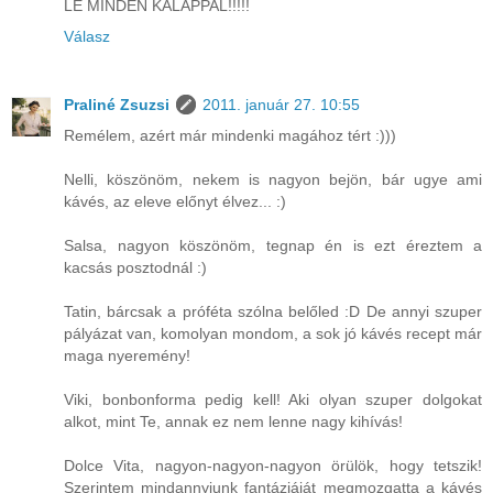
LE MINDEN KALAPPAL!!!!!
Válasz
Praliné Zsuzsi
2011. január 27. 10:55
Remélem, azért már mindenki magához tért :)))
Nelli, köszönöm, nekem is nagyon bejön, bár ugye ami
kávés, az eleve előnyt élvez... :)
Salsa, nagyon köszönöm, tegnap én is ezt éreztem a
kacsás posztodnál :)
Tatin, bárcsak a próféta szólna belőled :D De annyi szuper
pályázat van, komolyan mondom, a sok jó kávés recept már
maga nyeremény!
Viki, bonbonforma pedig kell! Aki olyan szuper dolgokat
alkot, mint Te, annak ez nem lenne nagy kihívás!
Dolce Vita, nagyon-nagyon-nagyon örülök, hogy tetszik!
Szerintem mindannyiunk fantáziáját megmozgatta a kávés