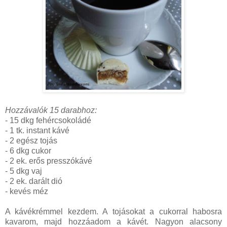
Hozzávalók 15 darabhoz:
- 15 dkg fehércsokoládé
- 1 tk. instant kávé
- 2 egész tojás
- 6 dkg cukor
- 2 ek. erős presszókávé
- 5 dkg vaj
- 2 ek. darált dió
- kevés méz
A kávékrémmel kezdem. A tojásokat a cukorral habosra
kavarom, majd hozzáadom a kávét. Nagyon alacsony