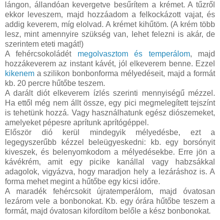
lángon, állandóan kevergetve besűrítem a krémet. A tűzről
ekkor leveszem, majd hozzáadom a felkockázott vajat, és
addig keverem, míg elolvad. A krémet kihűtöm. (A krém több
lesz, mint amennyire szükség van, lehet felezni is akár, de
szerintem eteti magát!)
A fehércsokoládét
megolvasztom és temperálom
, majd
hozzákeverem az instant kávét, jól elkeverem benne. Ezzel
kikenem
a szilikon bonbonforma mélyedéseit, majd a formát
kb. 20 percre hűtőbe teszem.
A darált diót elkeverem ízlés szerinti mennyiségű mézzel.
Ha ettől még nem állt össze, egy pici megmelegített tejszínt
is tehetünk hozzá. Vagy használhatunk egész diószemeket,
amelyeket pépesre aprítunk aprítógéppel.
Először dió kerül mindegyik mélyedésbe, ezt a
legegyszerűbb kézzel beleügyeskedni: kb. egy borsónyit
kiveszek, és belenyomkodom a mélyedésekbe. Erre jön a
kávékrém, amit egy picike kanállal vagy habzsákkal
adagolok, vigyázva, hogy maradjon hely a lezáráshoz is. A
forma mehet megint a hűtőbe egy kicsi időre.
A maradék fehércsokit újratemperálom, majd óvatosan
lezárom vele a bonbonokat. Kb. egy órára hűtőbe teszem a
formát, majd óvatosan kifordítom belőle a kész bonbonokat.