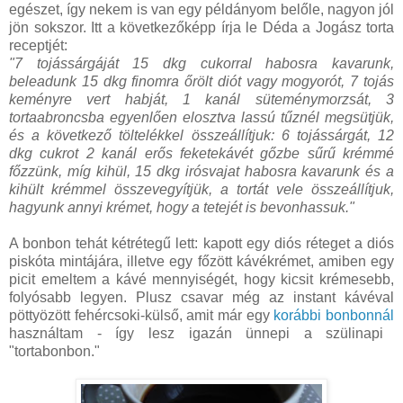
egészet, így nekem is van egy példányom belőle, nagyon jól
jön sokszor. Itt a következőképp írja le Déda a Jogász torta
receptjét:
"7 tojássárgáját 15 dkg cukorral habosra kavarunk,
beleadunk 15 dkg finomra őrölt diót vagy mogyorót, 7 tojás
keményre vert habját, 1 kanál süteménymorzsát, 3
tortaabroncsba egyenlően elosztva lassú tűznél megsütjük,
és a következő töltelékkel összeállítjuk: 6 tojássárgát, 12
dkg cukrot 2 kanál erős feketekávét gőzbe sűrű krémmé
főzzünk, míg kihül, 15 dkg irósvajat habosra kavarunk és a
kihült krémmel összevegyítjük, a tortát vele összeállítjuk,
hagyunk annyi krémet, hogy a tetejét is bevonhassuk."
A bonbon tehát kétrétegű lett: kapott egy diós réteget a diós
piskóta mintájára, illetve egy főzött kávékrémet, amiben egy
picit emeltem a kávé mennyiségét, hogy kicsit krémesebb,
folyósabb legyen. Plusz csavar még az instant kávéval
pöttyözött fehércsoki-külső, amit már egy
korábbi bonbonnál
használtam - így lesz igazán ünnepi a szülinapi
"tortabonbon."