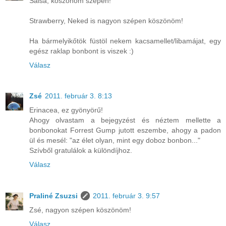
Salsa, köszönöm szépen!
Strawberry, Neked is nagyon szépen köszönöm!
Ha bármelyikőtök füstöl nekem kacsamellet/libamájat, egy
egész raklap bonbont is viszek :)
Válasz
Zsé
2011. február 3. 8:13
Erinacea, ez gyönyörű!
Ahogy olvastam a bejegyzést és néztem mellette a
bonbonokat Forrest Gump jutott eszembe, ahogy a padon
ül és mesél: "az élet olyan, mint egy doboz bonbon..."
Szívből gratulálok a különdíjhoz.
Válasz
Praliné Zsuzsi
2011. február 3. 9:57
Zsé, nagyon szépen köszönöm!
Válasz