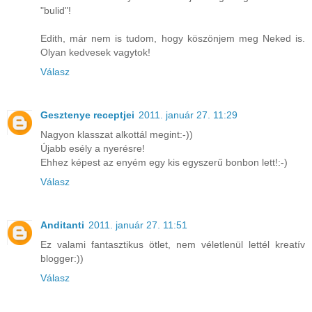
"bulid"!
Edith, már nem is tudom, hogy köszönjem meg Neked is.
Olyan kedvesek vagytok!
Válasz
Gesztenye receptjei
2011. január 27. 11:29
Nagyon klasszat alkottál megint:-))
Újabb esély a nyerésre!
Ehhez képest az enyém egy kis egyszerű bonbon lett!:-)
Válasz
Anditanti
2011. január 27. 11:51
Ez valami fantasztikus ötlet, nem véletlenül lettél kreatív
blogger:))
Válasz