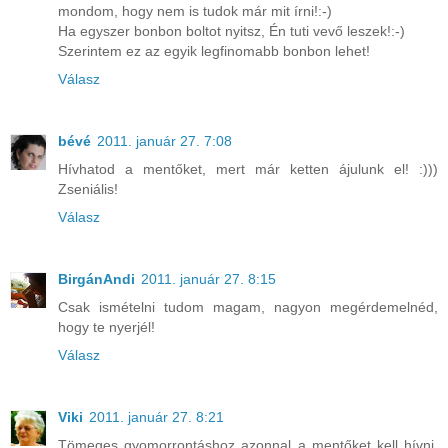
mondom, hogy nem is tudok már mit írni!:-)
Ha egyszer bonbon boltot nyitsz, Én tuti vevő leszek!:-)
Szerintem ez az egyik legfinomabb bonbon lehet!
Válasz
bévé
2011. január 27. 7:08
Hívhatod a mentőket, mert már ketten ájulunk el! :)))
Zseniális!
Válasz
BirgánAndi
2011. január 27. 8:15
Csak ismételni tudom magam, nagyon megérdemelnéd,
hogy te nyerjél!
Válasz
Viki
2011. január 27. 8:21
Tömeges gyomorrontáshoz azonnal a mentőket kell hívni,