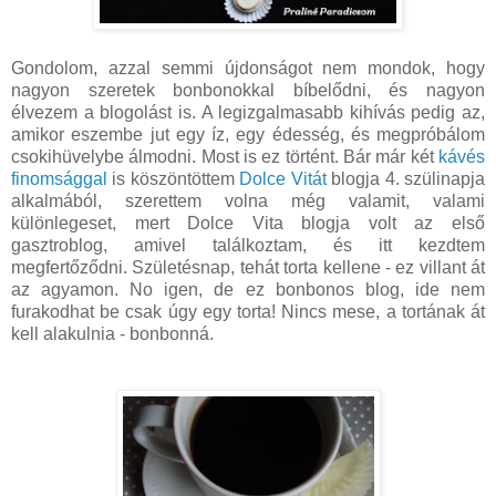
Gondolom, azzal semmi újdonságot nem mondok, hogy
nagyon szeretek bonbonokkal bíbelődni, és nagyon
élvezem a blogolást is. A legizgalmasabb kihívás pedig az,
amikor eszembe jut egy íz, egy édesség, és megpróbálom
csokihüvelybe álmodni. Most is ez történt. Bár már két
kávés
finomsággal
is köszöntöttem
Dolce Vitát
blogja 4. szülinapja
alkalmából, szerettem volna még valamit, valami
különlegeset, mert Dolce Vita blogja volt az első
gasztroblog, amivel találkoztam, és itt kezdtem
megfertőződni. Születésnap, tehát torta kellene - ez villant át
az agyamon. No igen, de ez bonbonos blog, ide nem
furakodhat be csak úgy egy torta! Nincs mese, a tortának át
kell alakulnia - bonbonná.