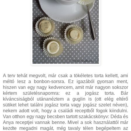
A terv tehát megvolt, már csak a tökéletes torta kellett, ami
méltó lesz a bonbon-sorsra. Ez igazából gyorsan ment,
hiszen van egy nagy kedvencem, amit már nagyon sokszor
kértem születésnapomra: ez a jogász torta. Bár
kíváncsiságból utánanéztem a guglin is (ott elég eltérő
sütiket lehet találni jogász torta vagy jogász szelet néven),
nekem adott volt, hogy a családi receptből fogok kiindulni.
Van otthon egy nagy becsben tartott szakácskönyv: Déda és
Anya receptjei vannak benne. Mivel a sok használattól már
kezdte megadni magát, még tavaly télen begépeltem az