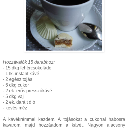
Hozzávalók 15 darabhoz:
- 15 dkg fehércsokoládé
- 1 tk. instant kávé
- 2 egész tojás
- 6 dkg cukor
- 2 ek. erős presszókávé
- 5 dkg vaj
- 2 ek. darált dió
- kevés méz
A kávékrémmel kezdem. A tojásokat a cukorral habosra
kavarom, majd hozzáadom a kávét. Nagyon alacsony