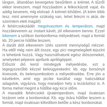
lángon, állandóan kevergetve besűrítem a krémet. A tűzről
ekkor leveszem, majd hozzáadom a felkockázott vajat, és
addig keverem, míg elolvad. A krémet kihűtöm. (A krém több
lesz, mint amennyire szükség van, lehet felezni is akár, de
szerintem eteti magát!)
A fehércsokoládét
megolvasztom és temperálom
, majd
hozzákeverem az instant kávét, jól elkeverem benne. Ezzel
kikenem
a szilikon bonbonforma mélyedéseit, majd a formát
kb. 20 percre hűtőbe teszem.
A darált diót elkeverem ízlés szerinti mennyiségű mézzel.
Ha ettől még nem állt össze, egy pici megmelegített tejszínt
is tehetünk hozzá. Vagy használhatunk egész diószemeket,
amelyeket pépesre aprítunk aprítógéppel.
Először dió kerül mindegyik mélyedésbe, ezt a
legegyszerűbb kézzel beleügyeskedni: kb. egy borsónyit
kiveszek, és belenyomkodom a mélyedésekbe. Erre jön a
kávékrém, amit egy picike kanállal vagy habzsákkal
adagolok, vigyázva, hogy maradjon hely a lezáráshoz is. A
forma mehet megint a hűtőbe egy kicsi időre.
A maradék fehércsokit újratemperálom, majd óvatosan
lezárom vele a bonbonokat. Kb. egy órára hűtőbe teszem a
formát, majd óvatosan kifordítom belőle a kész bonbonokat.