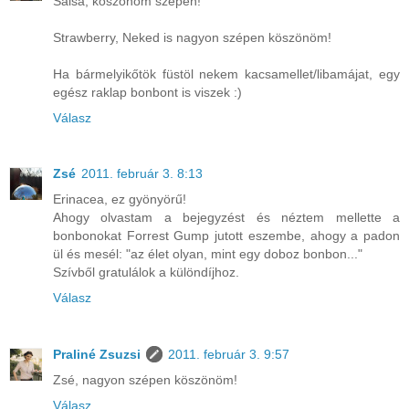
Salsa, köszönöm szépen!
Strawberry, Neked is nagyon szépen köszönöm!
Ha bármelyikőtök füstöl nekem kacsamellet/libamájat, egy
egész raklap bonbont is viszek :)
Válasz
Zsé
2011. február 3. 8:13
Erinacea, ez gyönyörű!
Ahogy olvastam a bejegyzést és néztem mellette a
bonbonokat Forrest Gump jutott eszembe, ahogy a padon
ül és mesél: "az élet olyan, mint egy doboz bonbon..."
Szívből gratulálok a különdíjhoz.
Válasz
Praliné Zsuzsi
2011. február 3. 9:57
Zsé, nagyon szépen köszönöm!
Válasz