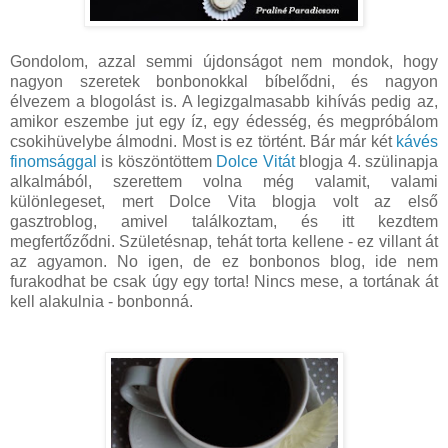
Gondolom, azzal semmi újdonságot nem mondok, hogy
nagyon szeretek bonbonokkal bíbelődni, és nagyon
élvezem a blogolást is. A legizgalmasabb kihívás pedig az,
amikor eszembe jut egy íz, egy édesség, és megpróbálom
csokihüvelybe álmodni. Most is ez történt. Bár már két
kávés
finomsággal
is köszöntöttem
Dolce Vitát
blogja 4. szülinapja
alkalmából, szerettem volna még valamit, valami
különlegeset, mert Dolce Vita blogja volt az első
gasztroblog, amivel találkoztam, és itt kezdtem
megfertőződni. Születésnap, tehát torta kellene - ez villant át
az agyamon. No igen, de ez bonbonos blog, ide nem
furakodhat be csak úgy egy torta! Nincs mese, a tortának át
kell alakulnia - bonbonná.