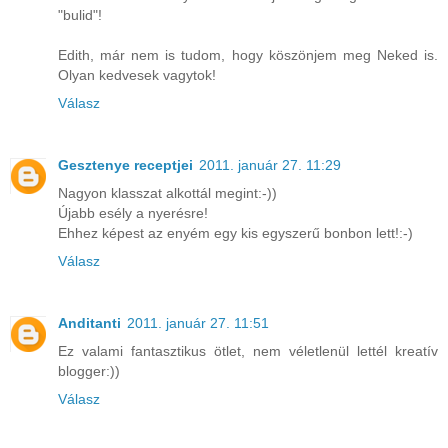
"bulid"!
Edith, már nem is tudom, hogy köszönjem meg Neked is.
Olyan kedvesek vagytok!
Válasz
Gesztenye receptjei
2011. január 27. 11:29
Nagyon klasszat alkottál megint:-))
Újabb esély a nyerésre!
Ehhez képest az enyém egy kis egyszerű bonbon lett!:-)
Válasz
Anditanti
2011. január 27. 11:51
Ez valami fantasztikus ötlet, nem véletlenül lettél kreatív
blogger:))
Válasz