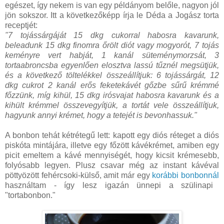
egészet, így nekem is van egy példányom belőle, nagyon jól
jön sokszor. Itt a következőképp írja le Déda a Jogász torta
receptjét:
"7 tojássárgáját 15 dkg cukorral habosra kavarunk,
beleadunk 15 dkg finomra őrölt diót vagy mogyorót, 7 tojás
keményre vert habját, 1 kanál süteménymorzsát, 3
tortaabroncsba egyenlően elosztva lassú tűznél megsütjük,
és a következő töltelékkel összeállítjuk: 6 tojássárgát, 12
dkg cukrot 2 kanál erős feketekávét gőzbe sűrű krémmé
főzzünk, míg kihül, 15 dkg irósvajat habosra kavarunk és a
kihült krémmel összevegyítjük, a tortát vele összeállítjuk,
hagyunk annyi krémet, hogy a tetejét is bevonhassuk."
A bonbon tehát kétrétegű lett: kapott egy diós réteget a diós
piskóta mintájára, illetve egy főzött kávékrémet, amiben egy
picit emeltem a kávé mennyiségét, hogy kicsit krémesebb,
folyósabb legyen. Plusz csavar még az instant kávéval
pöttyözött fehércsoki-külső, amit már egy
korábbi bonbonnál
használtam - így lesz igazán ünnepi a szülinapi
"tortabonbon."