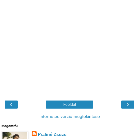
‹
›
Főoldal
Internetes verzió megtekintése
Magamról
Praliné Zsuzsi