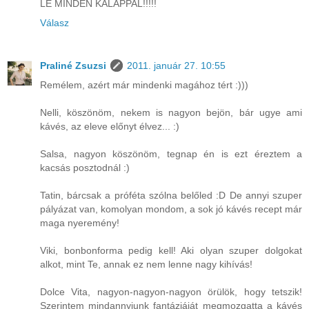
LE MINDEN KALAPPAL!!!!!
Válasz
Praliné Zsuzsi
2011. január 27. 10:55
Remélem, azért már mindenki magához tért :)))
Nelli, köszönöm, nekem is nagyon bejön, bár ugye ami
kávés, az eleve előnyt élvez... :)
Salsa, nagyon köszönöm, tegnap én is ezt éreztem a
kacsás posztodnál :)
Tatin, bárcsak a próféta szólna belőled :D De annyi szuper
pályázat van, komolyan mondom, a sok jó kávés recept már
maga nyeremény!
Viki, bonbonforma pedig kell! Aki olyan szuper dolgokat
alkot, mint Te, annak ez nem lenne nagy kihívás!
Dolce Vita, nagyon-nagyon-nagyon örülök, hogy tetszik!
Szerintem mindannyiunk fantáziáját megmozgatta a kávés