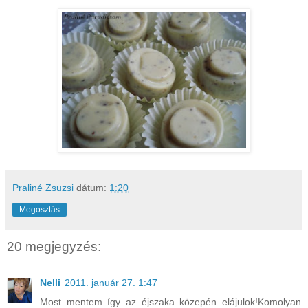
Praliné Zsuzsi
dátum:
1:20
Megosztás
20 megjegyzés:
Nelli
2011. január 27. 1:47
Most mentem így az éjszaka közepén elájulok!Komolyan