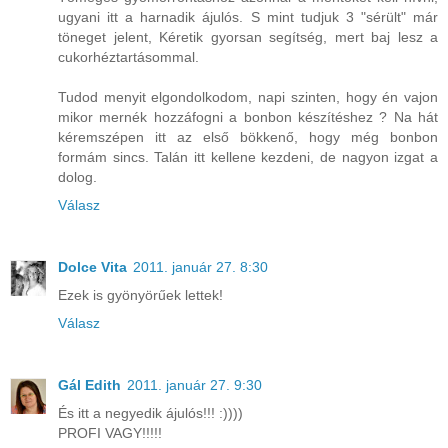
ugyani itt a harnadik ájulós. S mint tudjuk 3 "sérült" már
töneget jelent, Kéretik gyorsan segítség, mert baj lesz a
cukorhéztartásommal.
Tudod menyit elgondolkodom, napi szinten, hogy én vajon
mikor mernék hozzáfogni a bonbon készítéshez ? Na hát
kéremszépen itt az első bökkenő, hogy még bonbon
formám sincs. Talán itt kellene kezdeni, de nagyon izgat a
dolog.
Válasz
Dolce Vita
2011. január 27. 8:30
Ezek is gyönyörűek lettek!
Válasz
Gál Edith
2011. január 27. 9:30
És itt a negyedik ájulós!!! :))))
PROFI VAGY!!!!!