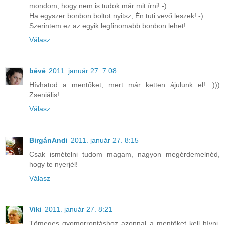
mondom, hogy nem is tudok már mit írni!:-)
Ha egyszer bonbon boltot nyitsz, Én tuti vevő leszek!:-)
Szerintem ez az egyik legfinomabb bonbon lehet!
Válasz
bévé
2011. január 27. 7:08
Hívhatod a mentőket, mert már ketten ájulunk el! :)))
Zseniális!
Válasz
BirgánAndi
2011. január 27. 8:15
Csak ismételni tudom magam, nagyon megérdemelnéd,
hogy te nyerjél!
Válasz
Viki
2011. január 27. 8:21
Tömeges gyomorrontáshoz azonnal a mentőket kell hívni,