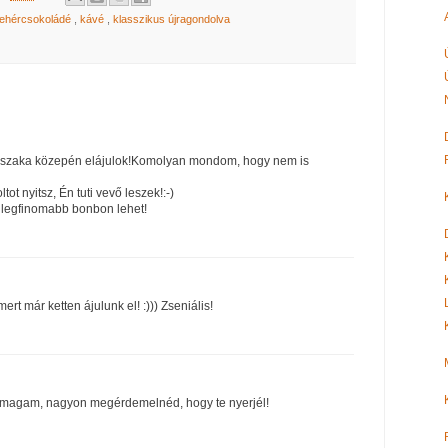
fehércsokoládé
,
kávé
,
klasszikus újragondolva
jszaka közepén elájulok!Komolyan mondom, hogy nem is
ot nyitsz, Én tuti vevő leszek!:-)
 legfinomabb bonbon lehet!
rt már ketten ájulunk el! :))) Zseniális!
 magam, nagyon megérdemelnéd, hogy te nyerjél!