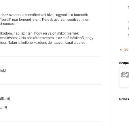
oz azonnal a mentőket kell hívni, ugyani itt a harnadik
 "sérült" már töneget jelent, Kéretik gyorsan segítség, mert
rtásommal.
lkodom, napi szinten, hogy én vajon mikor mernék
észítéshez ? Na hát kéremszépen itt az első bökkenő, hogy
cs. Talán itt kellene kezdeni, de nagyon izgat a dolog.
►
20
Szupe
tek!
!! :))))
Rends
!!!!