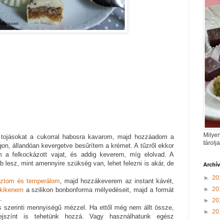
Milyen
tojásokat a cukorral habosra kavarom, majd hozzáadom a
tárolj
on, állandóan kevergetve besűrítem a krémet. A tűzről ekkor
a felkockázott vajat, és addig keverem, míg elolvad. A
 lesz, mint amennyire szükség van, lehet felezni is akár, de
Archí
►
20
ztom és temperálom
, majd hozzákeverem az instant kávét,
►
20
kikenem
a szilikon bonbonforma mélyedéseit, majd a formát
.
►
20
és szerinti mennyiségű mézzel. Ha ettől még nem állt össze,
►
20
tejszínt is tehetünk hozzá. Vagy használhatunk egész