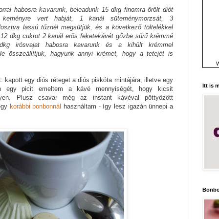
orral habosra kavarunk, beleadunk 15 dkg finomra őrölt diót
 keményre vert habját, 1 kanál süteménymorzsát, 3
losztva lassú tűznél megsütjük, és a következő töltelékkel
t, 12 dkg cukrot 2 kanál erős feketekávét gőzbe sűrű krémmé
dkg irósvajat habosra kavarunk és a kihült krémmel
ele összeállítjuk, hagyunk annyi krémet, hogy a tetejét is
W
: kapott egy diós réteget a diós piskóta mintájára, illetve egy
Itt is
en egy picit emeltem a kávé mennyiségét, hogy kicsit
gyen. Plusz csavar még az instant kávéval pöttyözött
 egy
korábbi bonbonnál
használtam - így lesz igazán ünnepi a
Bonbo