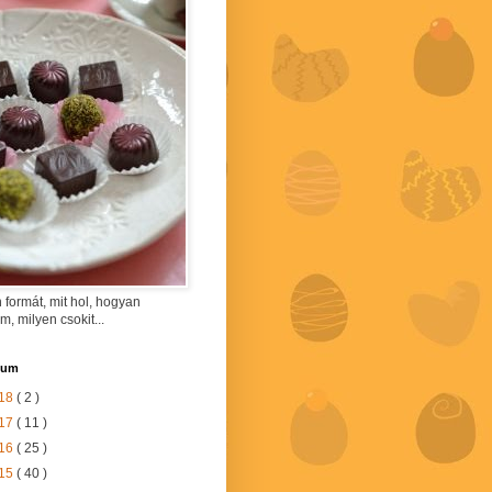
 formát, mit hol, hogyan
am, milyen csokit...
vum
18
( 2 )
17
( 11 )
16
( 25 )
15
( 40 )