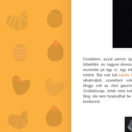
Gondolom, azzal semmi új
bíbelődni, és nagyon élveze
eszembe jut egy íz, egy é
történt. Bár már két
kávés
alkalmából, szerettem vo
blogja volt az első gasztr
Születésnap, tehát torta k
blog, ide nem furakodhat be 
bonbonná.