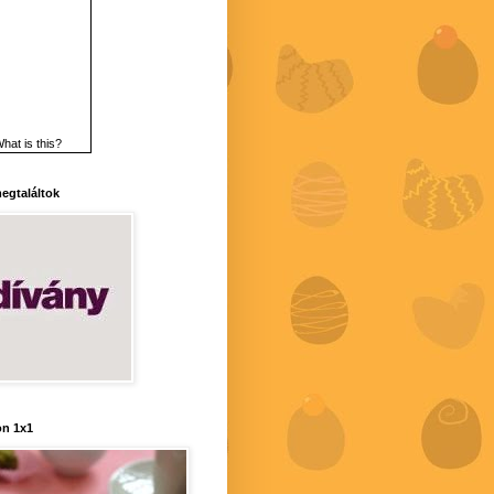
hat is this?
 megtaláltok
n 1x1