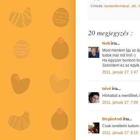
Címkék:
bonbonformával
,
dió
,
20 megjegyzés :
Nelli
írta...
Most mentem így az é
tudok már mit írni!:-)
Ha egyszer bonbon bolt
Szerintem ez az egyik
2011. január 27. 1:47
bévé
írta...
Hívhatod a mentőket, me
2011. január 27. 7:08
BirgánAndi
írta...
Csak ismételni tudom
2011. január 27. 8:15