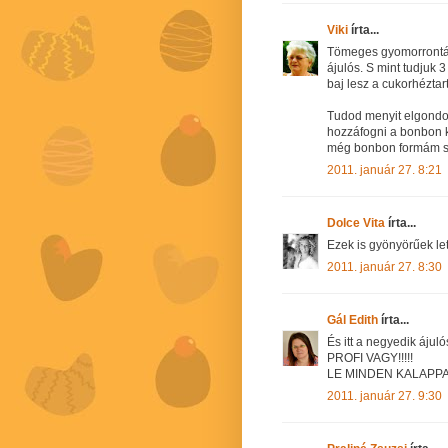
Viki
írta...
Tömeges gyomorrontásh
ájulós. S mint tudjuk 3
baj lesz a cukorhézta
Tudod menyit elgondo
hozzáfogni a bonbon k
még bonbon formám sin
2011. január 27. 8:21
Dolce Vita
írta...
Ezek is gyönyörűek let
2011. január 27. 8:30
Gál Edith
írta...
És itt a negyedik ájulós!
PROFI VAGY!!!!!
LE MINDEN KALAPPAL!
2011. január 27. 9:30