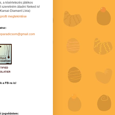
s, a kísérletezés játékos
t szeretném átadni Neked is!
 Karsai-Diamant Lívia)
 profil megtekintése
hatsz:
neparadicsom@gmail.com
TIFIED
OLATIER
k a FB-ra is!
i jogvédelem: