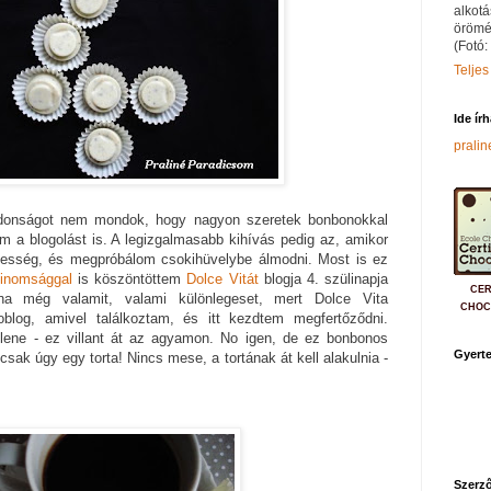
alkotá
örömé
(Fotó:
Teljes
Ide ír
prali
donságot nem mondok, hogy nagyon szeretek bonbonokkal
m a blogolást is. A legizgalmasabb kihívás pedig az, amikor
desség, és megpróbálom csokihüvelybe álmodni. Most is ez
finomsággal
is köszöntöttem
Dolce Vitát
blogja 4. szülinapja
CER
lna még valamit, valami különlegeset, mert Dolce Vita
CHOC
oblog, amivel találkoztam, és itt kezdtem megfertőződni.
ellene - ez villant át az agyamon. No igen, de ez bonbonos
Gyerte
csak úgy egy torta! Nincs mese, a tortának át kell alakulnia -
Szerző