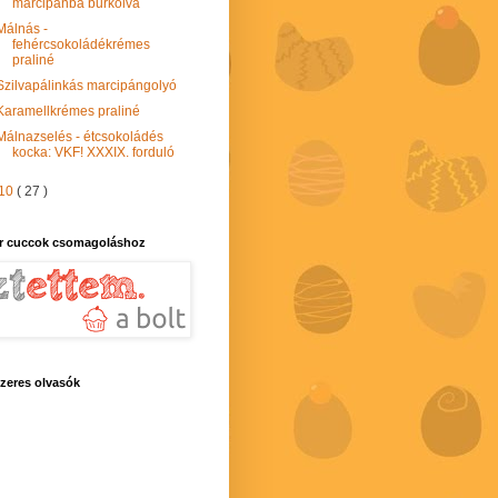
marcipánba burkolva
Málnás -
fehércsokoládékrémes
praliné
Szilvapálinkás marcipángolyó
Karamellkrémes praliné
Málnazselés - étcsokoládés
kocka: VKF! XXXIX. forduló
10
( 27 )
r cuccok csomagoláshoz
zeres olvasók