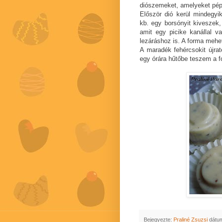
diószemeket, amelyeket pépe
Először dió kerül mindegyi
kb. egy borsónyit kivesze
amit egy picike kanállal 
lezáráshoz is. A forma mehet
A maradék fehércsokit újra
egy órára hűtőbe teszem a f
Bejegyezte:
Praliné Zsuzsi
dátu