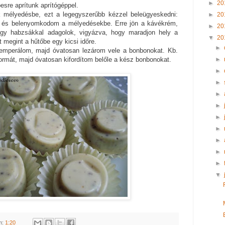
►
20
sre aprítunk aprítógéppel.
k mélyedésbe, ezt a legegyszerűbb kézzel beleügyeskedni:
►
20
k, és belenyomkodom a mélyedésekbe. Erre jön a kávékrém,
►
20
vagy habzsákkal adagolok, vigyázva, hogy maradjon hely a
▼
20
 megint a hűtőbe egy kicsi időre.
►
temperálom, majd óvatosan lezárom vele a bonbonokat. Kb.
►
ormát, majd óvatosan kifordítom belőle a kész bonbonokat.
►
►
►
►
►
►
►
►
►
▼
m:
1:20