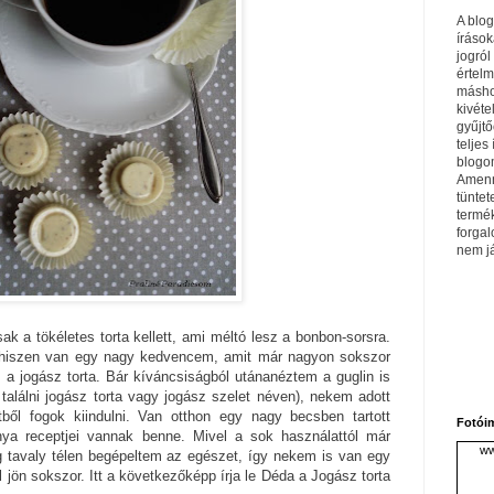
A blo
írások
jogról
értel
máshol
kivéte
gyűjtő
teljes 
blogom
Amenn
tüntet
termé
forga
nem j
ak a tökéletes torta kellett, ami méltó lesz a bonbon-sorsra.
 hiszen van egy nagy kedvencem, amit már nagyon sokszor
a jogász torta. Bár kíváncsiságból utánanéztem a guglin is
et találni jogász torta vagy jogász szelet néven), nekem adott
tből fogok kiindulni. Van otthon egy nagy becsben tartott
Fotói
a receptjei vannak benne. Mivel a sok használattól már
ww
tavaly télen begépeltem az egészet, így nekem is van egy
 jön sokszor. Itt a következőképp írja le Déda a Jogász torta