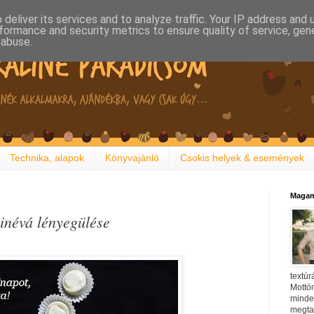
deliver its services and to analyze traffic. Your IP address and
formance and security metrics to ensure quality of service, ge
 abuse.
Technika, alapok
Könyvajánló
Csokis helyek & események
Magam
linévá lényegülése
textúr
Mottóm
minden
megtal