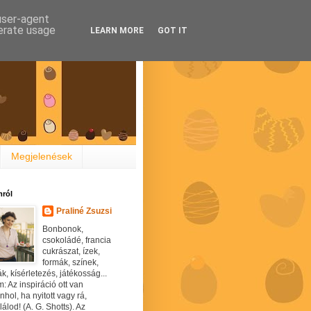
 user-agent
nerate usage
LEARN MORE
GOT IT
Megjelenések
ról
Praliné Zsuzsi
Bonbonok,
csokoládé, francia
cukrászat, ízek,
formák, színek,
ák, kísérletezés, játékosság...
: Az inspiráció ott van
hol, ha nyitott vagy rá,
álod! (A. G. Shotts). Az