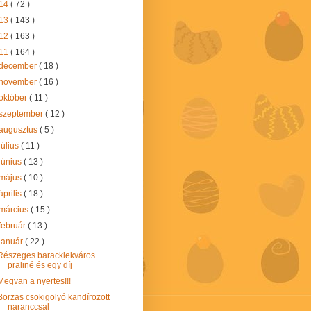
14
( 72 )
13
( 143 )
12
( 163 )
11
( 164 )
december
( 18 )
november
( 16 )
október
( 11 )
szeptember
( 12 )
augusztus
( 5 )
július
( 11 )
június
( 13 )
május
( 10 )
április
( 18 )
március
( 15 )
február
( 13 )
január
( 22 )
Részeges baracklekváros
praliné és egy díj
Megvan a nyertes!!!
Borzas csokigolyó kandírozott
naranccsal