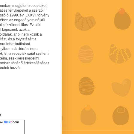
gomban megjelent recepteket,
at és fényképeket a szerzői
 szóló 1999. évi LXXVI. törvény
mében az engedélyem nélkül
 közzétenni tilos. Ez alól
lt képeznek azok a
oldalak, ahol nem közlik a
írást, és a folytatásért a
ra lehet kattintani.
yiben más forrást nem
ek fel, a receptek saját szellemi
keim, ezek kereskedelmi
lomban történő értékesítéséhez
árulok hozzá.
m
w.
flick
r
.com