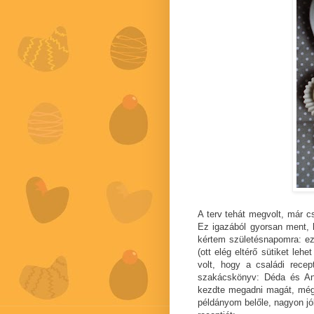
A terv tehát megvolt, már cs
Ez igazából gyorsan ment,
kértem születésnapomra: ez 
(ott elég eltérő sütiket leh
volt, hogy a családi recep
szakácskönyv: Déda és Any
kezdte megadni magát, még 
példányom belőle, nagyon jól