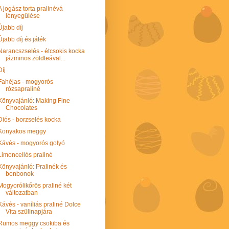
A jogász torta pralinévá
lényegülése
Újabb díj
Újabb díj és játék
Narancszselés - étcsokis kocka
jázminos zöldteával...
Díj
Fahéjas - mogyorós
rózsapraliné
Könyvajánló: Making Fine
Chocolates
Diós - borzselés kocka
Konyakos meggy
Kávés - mogyorós golyó
Limoncellós praliné
Könyvajánló: Pralinék és
bonbonok
Mogyorólikőrös praliné két
változatban
Kávés - vaníliás praliné Dolce
Vita szülinapjára
Rumos meggy csokiba és