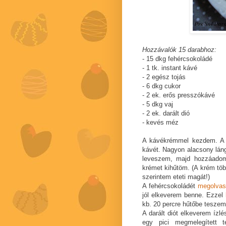
Hozzávalók 15 darabhoz:
- 15 dkg fehércsokoládé
- 1 tk. instant kávé
- 2 egész tojás
- 6 dkg cukor
- 2 ek. erős presszókávé
- 5 dkg vaj
- 2 ek. darált dió
- kevés méz
A kávékrémmel kezdem. A 
kávét. Nagyon alacsony láng
leveszem, majd hozzáadom 
krémet kihűtöm. (A krém több
szerintem eteti magát!)
A fehércsokoládét
megolvas
jól elkeverem benne. Ezzel
kb. 20 percre hűtőbe teszem
A darált diót elkeverem ízl
egy pici megmelegített 