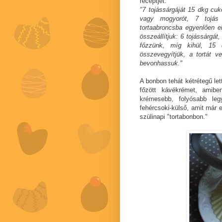
receptjét:
"7 tojássárgáját 15 dkg cuk
vagy mogyorót, 7 tojás
tortaabroncsba egyenlően e
összeállítjuk: 6 tojássárgá
főzzünk, míg kihül, 15 
összevegyítjük, a tortát v
bevonhassuk."
A bonbon tehát kétrétegű lett
főzött kávékrémet, amib
krémesebb, folyósabb le
fehércsoki-külső, amit már
szülinapi "tortabonbon."