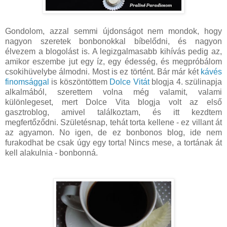
Gondolom, azzal semmi újdonságot nem mondok, hogy
nagyon szeretek bonbonokkal bíbelődni, és nagyon
élvezem a blogolást is. A legizgalmasabb kihívás pedig az,
amikor eszembe jut egy íz, egy édesség, és megpróbálom
csokihüvelybe álmodni. Most is ez történt. Bár már két
kávés
finomsággal
is köszöntöttem
Dolce Vitát
blogja 4. szülinapja
alkalmából, szerettem volna még valamit, valami
különlegeset, mert Dolce Vita blogja volt az első
gasztroblog, amivel találkoztam, és itt kezdtem
megfertőződni. Születésnap, tehát torta kellene - ez villant át
az agyamon. No igen, de ez bonbonos blog, ide nem
furakodhat be csak úgy egy torta! Nincs mese, a tortának át
kell alakulnia - bonbonná.