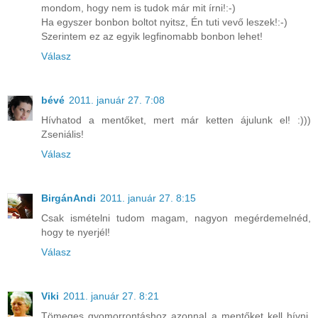
mondom, hogy nem is tudok már mit írni!:-)
Ha egyszer bonbon boltot nyitsz, Én tuti vevő leszek!:-)
Szerintem ez az egyik legfinomabb bonbon lehet!
Válasz
bévé
2011. január 27. 7:08
Hívhatod a mentőket, mert már ketten ájulunk el! :)))
Zseniális!
Válasz
BirgánAndi
2011. január 27. 8:15
Csak ismételni tudom magam, nagyon megérdemelnéd,
hogy te nyerjél!
Válasz
Viki
2011. január 27. 8:21
Tömeges gyomorrontáshoz azonnal a mentőket kell hívni,