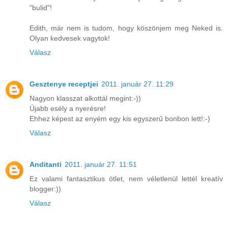
"bulid"!
Edith, már nem is tudom, hogy köszönjem meg Neked is.
Olyan kedvesek vagytok!
Válasz
Gesztenye receptjei
2011. január 27. 11:29
Nagyon klasszat alkottál megint:-))
Újabb esély a nyerésre!
Ehhez képest az enyém egy kis egyszerű bonbon lett!:-)
Válasz
Anditanti
2011. január 27. 11:51
Ez valami fantasztikus ötlet, nem véletlenül lettél kreatív
blogger:))
Válasz