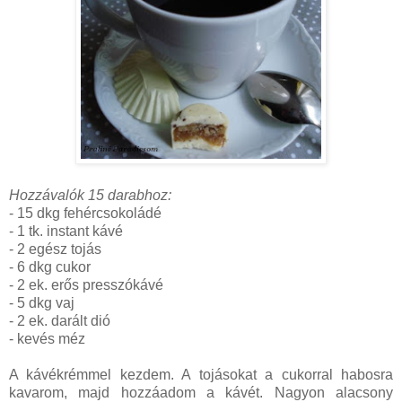
Hozzávalók 15 darabhoz:
- 15 dkg fehércsokoládé
- 1 tk. instant kávé
- 2 egész tojás
- 6 dkg cukor
- 2 ek. erős presszókávé
- 5 dkg vaj
- 2 ek. darált dió
- kevés méz
A kávékrémmel kezdem. A tojásokat a cukorral habosra
kavarom, majd hozzáadom a kávét. Nagyon alacsony