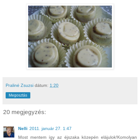
Praliné Zsuzsi
dátum:
1:20
Megosztás
20 megjegyzés:
Nelli
2011. január 27. 1:47
Most mentem így az éjszaka közepén elájulok!Komolyan