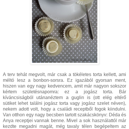
A terv tehát megvolt, már csak a tökéletes torta kellett, ami
méltó lesz a bonbon-sorsra. Ez igazából gyorsan ment,
hiszen van egy nagy kedvencem, amit már nagyon sokszor
kértem születésnapomra: ez a jogász torta. Bár
kíváncsiságból utánanéztem a guglin is (ott elég eltérő
sütiket lehet találni jogász torta vagy jogász szelet néven),
nekem adott volt, hogy a családi receptből fogok kiindulni.
Van otthon egy nagy becsben tartott szakácskönyv: Déda és
Anya receptjei vannak benne. Mivel a sok használattól már
kezdte megadni magát, még tavaly télen begépeltem az