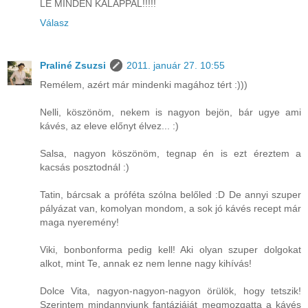
LE MINDEN KALAPPAL!!!!!
Válasz
Praliné Zsuzsi
2011. január 27. 10:55
Remélem, azért már mindenki magához tért :)))
Nelli, köszönöm, nekem is nagyon bejön, bár ugye ami
kávés, az eleve előnyt élvez... :)
Salsa, nagyon köszönöm, tegnap én is ezt éreztem a
kacsás posztodnál :)
Tatin, bárcsak a próféta szólna belőled :D De annyi szuper
pályázat van, komolyan mondom, a sok jó kávés recept már
maga nyeremény!
Viki, bonbonforma pedig kell! Aki olyan szuper dolgokat
alkot, mint Te, annak ez nem lenne nagy kihívás!
Dolce Vita, nagyon-nagyon-nagyon örülök, hogy tetszik!
Szerintem mindannyiunk fantáziáját megmozgatta a kávés