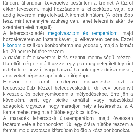
lángon, állandóan kevergetve besűrítem a krémet. A tűzről
ekkor leveszem, majd hozzáadom a felkockázott vajat, és
addig keverem, míg elolvad. A krémet kihűtöm. (A krém több
lesz, mint amennyire szükség van, lehet felezni is akár, de
szerintem eteti magát!)
A fehércsokoládét
megolvasztom és temperálom
, majd
hozzákeverem az instant kávét, jól elkeverem benne. Ezzel
kikenem
a szilikon bonbonforma mélyedéseit, majd a formát
kb. 20 percre hűtőbe teszem.
A darált diót elkeverem ízlés szerinti mennyiségű mézzel.
Ha ettől még nem állt össze, egy pici megmelegített tejszínt
is tehetünk hozzá. Vagy használhatunk egész diószemeket,
amelyeket pépesre aprítunk aprítógéppel.
Először dió kerül mindegyik mélyedésbe, ezt a
legegyszerűbb kézzel beleügyeskedni: kb. egy borsónyit
kiveszek, és belenyomkodom a mélyedésekbe. Erre jön a
kávékrém, amit egy picike kanállal vagy habzsákkal
adagolok, vigyázva, hogy maradjon hely a lezáráshoz is. A
forma mehet megint a hűtőbe egy kicsi időre.
A maradék fehércsokit újratemperálom, majd óvatosan
lezárom vele a bonbonokat. Kb. egy órára hűtőbe teszem a
formát, majd óvatosan kifordítom belőle a kész bonbonokat.