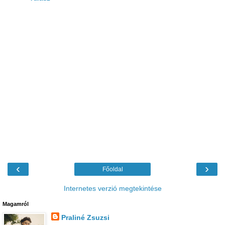
‹
›
Főoldal
Internetes verzió megtekintése
Magamról
Praliné Zsuzsi