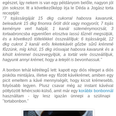
egészet, így nekem is van egy példányom belőle, nagyon jól
jön sokszor. Itt a következőképp írja le Déda a Jogász torta
receptjét:
"7 tojássárgáját 15 dkg cukorral habosra kavarunk,
beleadunk 15 dkg finomra őrölt diót vagy mogyorót, 7 tojás
keményre vert habját, 1 kanál süteménymorzsát, 3
tortaabroncsba egyenlően elosztva lassú tűznél megsütjük,
és a következő töltelékkel összeállítjuk: 6 tojássárgát, 12
dkg cukrot 2 kanál erős feketekávét gőzbe sűrű krémmé
főzzünk, míg kihül, 15 dkg irósvajat habosra kavarunk és a
kihült krémmel összevegyítjük, a tortát vele összeállítjuk,
hagyunk annyi krémet, hogy a tetejét is bevonhassuk."
A bonbon tehát kétrétegű lett: kapott egy diós réteget a diós
piskóta mintájára, illetve egy főzött kávékrémet, amiben egy
picit emeltem a kávé mennyiségét, hogy kicsit krémesebb,
folyósabb legyen. Plusz csavar még az instant kávéval
pöttyözött fehércsoki-külső, amit már egy
korábbi bonbonnál
használtam - így lesz igazán ünnepi a szülinapi
"tortabonbon."