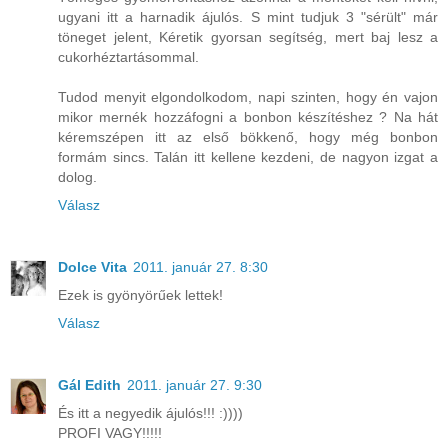
ugyani itt a harnadik ájulós. S mint tudjuk 3 "sérült" már
töneget jelent, Kéretik gyorsan segítség, mert baj lesz a
cukorhéztartásommal.
Tudod menyit elgondolkodom, napi szinten, hogy én vajon
mikor mernék hozzáfogni a bonbon készítéshez ? Na hát
kéremszépen itt az első bökkenő, hogy még bonbon
formám sincs. Talán itt kellene kezdeni, de nagyon izgat a
dolog.
Válasz
Dolce Vita
2011. január 27. 8:30
Ezek is gyönyörűek lettek!
Válasz
Gál Edith
2011. január 27. 9:30
És itt a negyedik ájulós!!! :))))
PROFI VAGY!!!!!