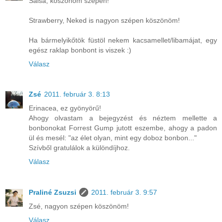
Salsa, köszönöm szépen!
Strawberry, Neked is nagyon szépen köszönöm!
Ha bármelyikőtök füstöl nekem kacsamellet/libamájat, egy
egész raklap bonbont is viszek :)
Válasz
Zsé
2011. február 3. 8:13
Erinacea, ez gyönyörű!
Ahogy olvastam a bejegyzést és néztem mellette a
bonbonokat Forrest Gump jutott eszembe, ahogy a padon
ül és mesél: "az élet olyan, mint egy doboz bonbon..."
Szívből gratulálok a különdíjhoz.
Válasz
Praliné Zsuzsi
2011. február 3. 9:57
Zsé, nagyon szépen köszönöm!
Válasz