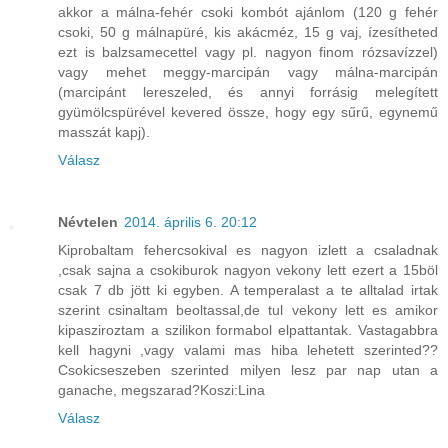
akkor a málna-fehér csoki kombót ajánlom (120 g fehér
csoki, 50 g málnapüré, kis akácméz, 15 g vaj, ízesítheted
ezt is balzsamecettel vagy pl. nagyon finom rózsavízzel)
vagy mehet meggy-marcipán vagy málna-marcipán
(marcipánt lereszeled, és annyi forrásig melegített
gyümölcspürével kevered össze, hogy egy sűrű, egynemű
masszát kapj).
Válasz
Névtelen
2014. április 6. 20:12
Kiprobaltam fehercsokival es nagyon izlett a csaladnak
,csak sajna a csokiburok nagyon vekony lett ezert a 15böl
csak 7 db jött ki egyben. A temperalast a te alltalad irtak
szerint csinaltam beoltassal,de tul vekony lett es amikor
kipasziroztam a szilikon formabol elpattantak. Vastagabbra
kell hagyni ,vagy valami mas hiba lehetett szerinted??
Csokicseszeben szerinted milyen lesz par nap utan a
ganache, megszarad?Koszi:Lina
Válasz