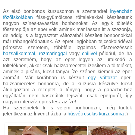
Az első bonbonos kurzusomon a szentendrei
Ínyencház
főzőiskolában
friss-gyümölcsös töltelékekkel készítettünk
nagyon színes-tavaszias bonbonokat. Az egyik töltelék
főszereplője az eper volt, aminek már lassan itt a szezonja,
de addig is a fagyasztott változatból készített bonbonokkal
már ráhangolódhatunk. Az epret legjobban tejcsokoládéval
párosítva szeretem, többféle izgalmas fűszerezéssel:
bazsalikommal
,
rozmaringgal
vagy
chilivel
például, de ha
azt szeretném, hogy az eper legyen az uralkodó a
töltelékben, akkor csak balzsamecettel ízesítem a tölteléket,
aminek a pikáns, kicsit fanyar íze szépen kiemeli az eper
aromáit. Már korábban is készült
egy változat
eper-
balzsamecetes bonbonra, de a kurzusra készülve kicsit
átdolgoztam a receptet: a lényeg, hogy a ganache-hoz
egyáltalán nem használok tejszínt, csak eperpürét, így
nagyon intenzív, epres lesz az íze!
Ha szeretnétek ti is velem bonbonozni, még tudtok
jelentkezni az Ínyencházba, a
húsvéti csokis kurzusomra
:)