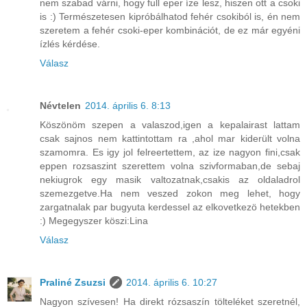
nem szabad várni, hogy full eper íze lesz, hiszen ott a csoki
is :) Természetesen kipróbálhatod fehér csokiból is, én nem
szeretem a fehér csoki-eper kombinációt, de ez már egyéni
ízlés kérdése.
Válasz
Névtelen
2014. április 6. 8:13
Köszönöm szepen a valaszod,igen a kepalairast lattam
csak sajnos nem kattintottam ra ,ahol mar kiderült volna
szamomra. Es igy jol felreertettem, az ize nagyon fini,csak
eppen rozsaszint szerettem volna szivformaban,de sebaj
nekiugrok egy masik valtozatnak,csakis az oldaladrol
szemezgetve.Ha nem veszed zokon meg lehet, hogy
zargatnalak par bugyuta kerdessel az elkovetkezö hetekben
:) Megegyszer köszi:Lina
Válasz
Praliné Zsuzsi
2014. április 6. 10:27
Nagyon szívesen! Ha direkt rózsaszín tölteléket szeretnél,