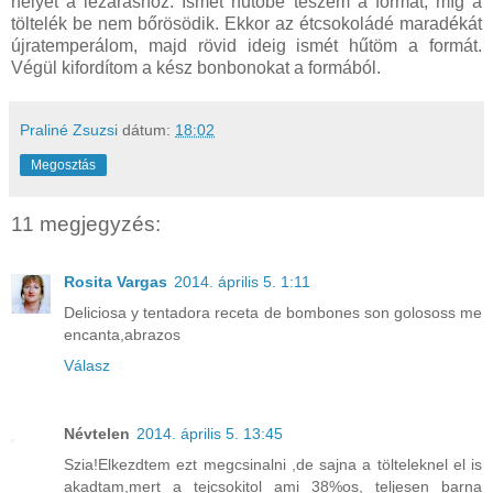
helyet a lezáráshoz. Ismét hűtőbe teszem a formát, míg a
töltelék be nem bőrösödik. Ekkor az étcsokoládé maradékát
újratemperálom, majd rövid ideig ismét hűtöm a formát.
Végül kifordítom a kész bonbonokat a formából.
Praliné Zsuzsi
dátum:
18:02
Megosztás
11 megjegyzés:
Rosita Vargas
2014. április 5. 1:11
Deliciosa y tentadora receta de bombones son golososs me
encanta,abrazos
Válasz
Névtelen
2014. április 5. 13:45
Szia!Elkezdtem ezt megcsinalni ,de sajna a tölteleknel el is
akadtam,mert a tejcsokitol ami 38%os, teljesen barna