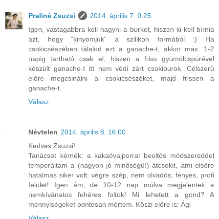
Praliné Zsuzsi
2014. április 7. 0:25
Igen, vastagabbra kell hagyni a burkot, hiszen ki kell bírnia
azt, hogy "kinyomjuk" a szilikon formából :) Ha
csokicsészében tálalod ezt a ganache-t, akkor max. 1-2
napig tartható csak el, hiszen a friss gyümölcspürével
készült ganache-t itt nem védi zárt csokiburok. Célszerű
előre megcsinálni a csokicsészéket, majd frissen a
ganache-t.
Válasz
Névtelen
2014. április 8. 16:00
Kedves Zsuzsi!
Tanácsot kérnék: a kakaóvajporral beoltós módszereddel
temperáltam a (nagyon jó minőségű!) átcsokit, ami elsőre
hatalmas siker volt: végre szép, nem olvadós, fényes, profi
felület! Igen ám, de 10-12 nap múlva megjelentek a
nemkívánatos fehéres foltok! Mi lehetett a gond? A
mennyiségeket pontosan mértem. Köszi előre is: Ági
Válasz