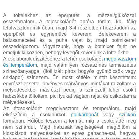
A töltelékhez az eperpürét a mézzel/glükózzal
összeforralom. A tejcsokoládét apróra töröm, kb. félig
felolvasztom mikróban, majd 3-4 részletben hozzáadom az
eperpürét és egyneművé keverem. Belekeverem a
balzsamecetet és a puha vajat is, majd botmixerrel
összedolgozom. Vigyázzunk, hogy a botmixer fejét ne
emeljük ki közben, nehogy levegőt keverjünk a töltelékbe.
A csokiburok díszítéséhez a fehér csokoládét
megolvasztom
és temperálom
, majd valamilyen rózsaszínes természetes
színezőanyaggal (liofilizált piros bogyós gyümölcsök vagy
céklapor) színezem. Én most kétféle mintát készítettem:
egyrészt ecsettel örvényes-márványos mintákat rajzoltam a
mélyedésekbe, másrészt pedig a színezett fehér csokit
habzsákba töltöttem, pici lyukat vágtam rajta, és csíkoztam a
mélyedéseket.
Az étcsokoládét megolvasztom és temperálom, majd
elkészítem a csokiburkot
polikarbonát
vagy
szilikon
formában. Hűtőbe teszem a formát, míg a csokoládé meg
nem szilárdul. Majd habzsák segítségével megtöltöm a
kicsokizott mélyedéseket az epres ganache-sal, hagyva