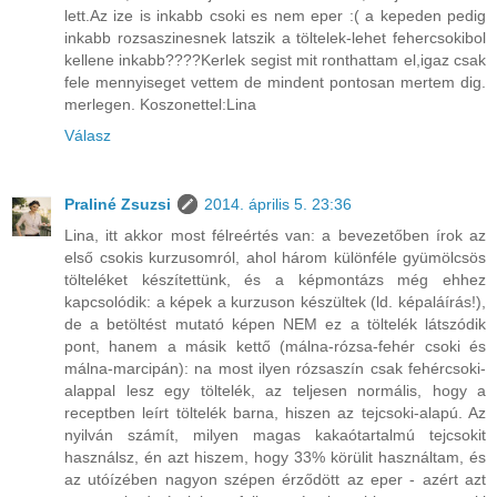
lett.Az ize is inkabb csoki es nem eper :( a kepeden pedig
inkabb rozsaszinesnek latszik a töltelek-lehet fehercsokibol
kellene inkabb????Kerlek segist mit ronthattam el,igaz csak
fele mennyiseget vettem de mindent pontosan mertem dig.
merlegen. Koszonettel:Lina
Válasz
Praliné Zsuzsi
2014. április 5. 23:36
Lina, itt akkor most félreértés van: a bevezetőben írok az
első csokis kurzusomról, ahol három különféle gyümölcsös
tölteléket készítettünk, és a képmontázs még ehhez
kapcsolódik: a képek a kurzuson készültek (ld. képaláírás!),
de a betöltést mutató képen NEM ez a töltelék látszódik
pont, hanem a másik kettő (málna-rózsa-fehér csoki és
málna-marcipán): na most ilyen rózsaszín csak fehércsoki-
alappal lesz egy töltelék, az teljesen normális, hogy a
receptben leírt töltelék barna, hiszen az tejcsoki-alapú. Az
nyilván számít, milyen magas kakaótartalmú tejcsokit
használsz, én azt hiszem, hogy 33% körülit használtam, és
az utóízében nagyon szépen érződött az eper - azért azt