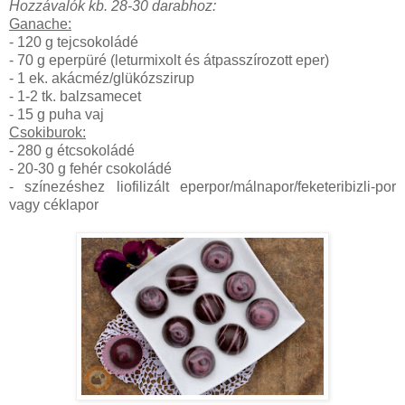
Hozzávalók kb. 28-30 darabhoz:
Ganache:
- 120 g tejcsokoládé
- 70 g eperpüré (leturmixolt és átpasszírozott eper)
- 1 ek. akácméz/glükózszirup
- 1-2 tk. balzsamecet
- 15 g puha vaj
Csokiburok:
- 280 g étcsokoládé
- 20-30 g fehér csokoládé
- színezéshez liofilizált eperpor/málnapor/feketeribizli-por
vagy céklapor