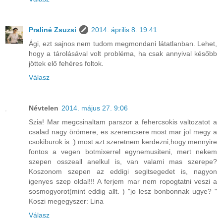
Praliné Zsuzsi
2014. április 8. 19:41
Ági, ezt sajnos nem tudom megmondani látatlanban. Lehet,
hogy a tárolásával volt probléma, ha csak annyival később
jöttek elő fehéres foltok.
Válasz
Névtelen
2014. május 27. 9:06
Szia! Mar megcsinaltam parszor a fehercsokis valtozatot a
csalad nagy örömere, es szerencsere most mar jol megy a
csokiburok is :) most azt szeretnem kerdezni,hogy mennyire
fontos a vegen botmixerrel egynemusiteni, mert nekem
szepen osszeall anelkul is, van valami mas szerepe?
Koszonom szepen az eddigi segitsegedet is, nagyon
igenyes szep oldal!!! A ferjem mar nem ropogtatni veszi a
sosmogyorot(mint eddig allt. ) "jo lesz bonbonnak ugye? "
Koszi megegyszer: Lina
Válasz