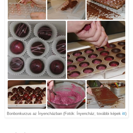
Bonbonkurzus az Ínyencházban (Fotók: Ínyencház; további képek
itt
)