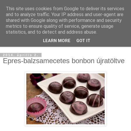
This site uses cookies from Google to deliver its services
and to analyze traffic. Your IP address and user-agent are
shared with Google along with performance and security
metrics to ensure quality of service, generate usage
statistics, and to detect and address abuse.
LEARN MORE
GOT IT
▼
2014. április 2.
Epres-balzsamecetes bonbon újratöltve