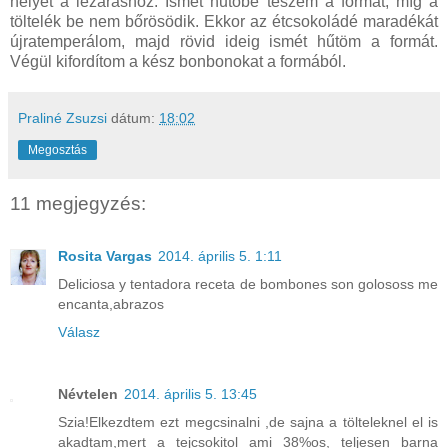
helyet a lezáráshoz. Ismét hűtőbe teszem a formát, míg a
töltelék be nem bőrösödik. Ekkor az étcsokoládé maradékát
újratemperálom, majd rövid ideig ismét hűtöm a formát.
Végül kifordítom a kész bonbonokat a formából.
Praliné Zsuzsi
dátum:
18:02
Megosztás
11 megjegyzés:
Rosita Vargas
2014. április 5. 1:11
Deliciosa y tentadora receta de bombones son golososs me
encanta,abrazos
Válasz
Névtelen
2014. április 5. 13:45
Szia!Elkezdtem ezt megcsinalni ,de sajna a tölteleknel el is
akadtam,mert a tejcsokitol ami 38%os, teljesen barna