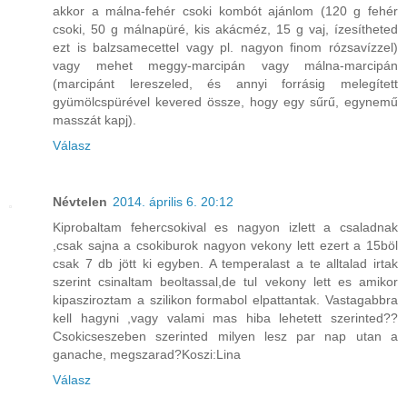
akkor a málna-fehér csoki kombót ajánlom (120 g fehér
csoki, 50 g málnapüré, kis akácméz, 15 g vaj, ízesítheted
ezt is balzsamecettel vagy pl. nagyon finom rózsavízzel)
vagy mehet meggy-marcipán vagy málna-marcipán
(marcipánt lereszeled, és annyi forrásig melegített
gyümölcspürével kevered össze, hogy egy sűrű, egynemű
masszát kapj).
Válasz
Névtelen
2014. április 6. 20:12
Kiprobaltam fehercsokival es nagyon izlett a csaladnak
,csak sajna a csokiburok nagyon vekony lett ezert a 15böl
csak 7 db jött ki egyben. A temperalast a te alltalad irtak
szerint csinaltam beoltassal,de tul vekony lett es amikor
kipasziroztam a szilikon formabol elpattantak. Vastagabbra
kell hagyni ,vagy valami mas hiba lehetett szerinted??
Csokicseszeben szerinted milyen lesz par nap utan a
ganache, megszarad?Koszi:Lina
Válasz