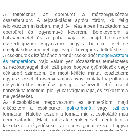
A töltelékhez az eperpürét a mézzel/glükózzal
összeforralom. A tejcsokoládét apróra töröm, kb. félig
felolvasztom mikróban, majd 3-4 részletben hozzáadom az
eperpürét és egyneművé keverem. Belekeverem a
balzsamecetet és a puha vajat is, majd botmixerrel
összedolgozom. Vigyázzunk, hogy a botmixer fejét ne
emeljük ki közben, nehogy levegőt keverjünk a töltelékbe.
A csokiburok díszítéséhez a fehér csokoládét
megolvasztom
és temperálom
, majd valamilyen rózsaszínes természetes
színezőanyaggal (liofilizált piros bogyós gyümölcsök vagy
céklapor) színezem. Én most kétféle mintát készítettem:
egyrészt ecsettel örvényes-márványos mintákat rajzoltam a
mélyedésekbe, másrészt pedig a színezett fehér csokit
habzsákba töltöttem, pici lyukat vágtam rajta, és csíkoztam a
mélyedéseket.
Az étcsokoládét megolvasztom és temperálom, majd
elkészítem a csokiburkot
polikarbonát
vagy
szilikon
formában. Hűtőbe teszem a formát, míg a csokoládé meg
nem szilárdul. Majd habzsák segítségével megtöltöm a
kicsokizott mélyedéseket az epres ganache-sal, hagyva