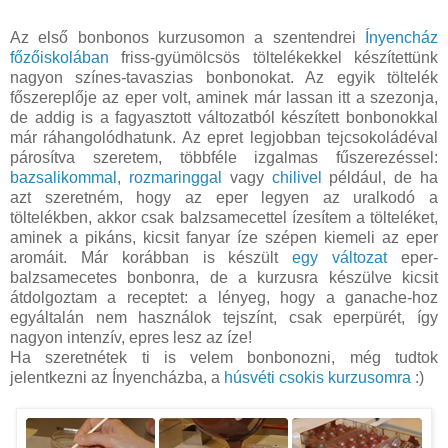
Az első bonbonos kurzusomon a szentendrei
Ínyencház
főzőiskolában
friss-gyümölcsös töltelékekkel készítettünk
nagyon színes-tavaszias bonbonokat. Az egyik töltelék
főszereplője az eper volt, aminek már lassan itt a szezonja,
de addig is a fagyasztott változatból készített bonbonokkal
már ráhangolódhatunk. Az epret legjobban tejcsokoládéval
párosítva szeretem, többféle izgalmas fűszerezéssel:
bazsalikommal
,
rozmaringgal
vagy
chilivel
például, de ha
azt szeretném, hogy az eper legyen az uralkodó a
töltelékben, akkor csak balzsamecettel ízesítem a tölteléket,
aminek a pikáns, kicsit fanyar íze szépen kiemeli az eper
aromáit. Már korábban is készült
egy változat
eper-
balzsamecetes bonbonra, de a kurzusra készülve kicsit
átdolgoztam a receptet: a lényeg, hogy a ganache-hoz
egyáltalán nem használok tejszínt, csak eperpürét, így
nagyon intenzív, epres lesz az íze!
Ha szeretnétek ti is velem bonbonozni, még tudtok
jelentkezni az Ínyencházba, a
húsvéti csokis kurzusomra
:)