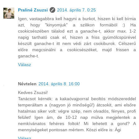
Praliné Zsuzsi
2014. április 7. 0:25
Igen, vastagabbra kell hagyni a burkot, hiszen ki kell bírnia
azt, hogy "kinyomjuk" a szilikon formából :) Ha
csokicsészében tálalod ezt a ganache-t, akkor max. 1-2
napig tartható csak el, hiszen a friss gyümölcspürével
készült ganache-t itt nem védi zárt csokiburok. Célszerű
előre megcsinálni a csokicsészéket, majd frissen a
ganache-t.
Válasz
Névtelen
2014. április 8. 16:00
Kedves Zsuzsi!
Tanácsot kérnék: a kakaóvajporral beoltós módszereddel
temperáltam a (nagyon jó minőségű!) átcsokit, ami elsőre
hatalmas siker volt: végre szép, nem olvadós, fényes, profi
felület! Igen ám, de 10-12 nap múlva megjelentek a
nemkívánatos fehéres foltok! Mi lehetett a gond? A
mennyiségeket pontosan mértem. Köszi előre is: Ági
Válasz