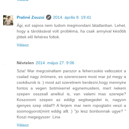
Praliné Zsuzsi
2014. április 8. 19:41
Ági, ezt sajnos nem tudom megmondani látatlanban. Lehet,
hogy a tárolásával volt probléma, ha csak annyival később
jöttek elő fehéres foltok.
Válasz
Névtelen
2014. május 27. 9:06
Szia! Mar megcsinaltam parszor a fehercsokis valtozatot a
csalad nagy örömere, es szerencsere most mar jol megy a
csokiburok is :) most azt szeretnem kerdezni,hogy mennyire
fontos a vegen botmixerrel egynemusiteni, mert nekem
szepen osszeall anelkul is, van valami mas szerepe?
Koszonom szepen az eddigi segitsegedet is, nagyon
igenyes szep oldal!!! A ferjem mar nem ropogtatni veszi a
sosmogyorot(mint eddig allt. ) "jo lesz bonbonnak ugye? "
Koszi megegyszer: Lina
Válasz