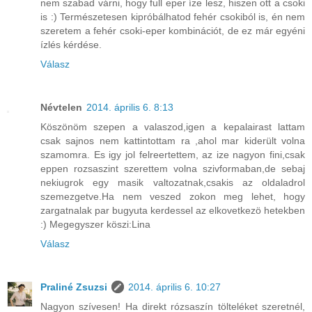
nem szabad várni, hogy full eper íze lesz, hiszen ott a csoki
is :) Természetesen kipróbálhatod fehér csokiból is, én nem
szeretem a fehér csoki-eper kombinációt, de ez már egyéni
ízlés kérdése.
Válasz
Névtelen
2014. április 6. 8:13
Köszönöm szepen a valaszod,igen a kepalairast lattam
csak sajnos nem kattintottam ra ,ahol mar kiderült volna
szamomra. Es igy jol felreertettem, az ize nagyon fini,csak
eppen rozsaszint szerettem volna szivformaban,de sebaj
nekiugrok egy masik valtozatnak,csakis az oldaladrol
szemezgetve.Ha nem veszed zokon meg lehet, hogy
zargatnalak par bugyuta kerdessel az elkovetkezö hetekben
:) Megegyszer köszi:Lina
Válasz
Praliné Zsuzsi
2014. április 6. 10:27
Nagyon szívesen! Ha direkt rózsaszín tölteléket szeretnél,