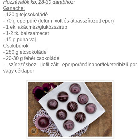
Hozzávalók kb. 28-30 darabhoz:
Ganache:
- 120 g tejcsokoládé
- 70 g eperpüré (leturmixolt és átpasszírozott eper)
- 1 ek. akácméz/glükózszirup
- 1-2 tk. balzsamecet
- 15 g puha vaj
Csokiburok:
- 280 g étcsokoládé
- 20-30 g fehér csokoládé
- színezéshez liofilizált eperpor/málnapor/feketeribizli-por
vagy céklapor