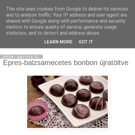
This site uses cookies from Google to deliver its services
and to analyze traffic. Your IP address and user-agent are
shared with Google along with performance and security
metrics to ensure quality of service, generate usage
statistics, and to detect and address abuse.
LEARN MORE
GOT IT
▼
2014. április 2.
Epres-balzsamecetes bonbon újratöltve