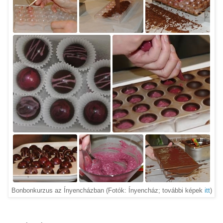
Bonbonkurzus az Ínyencházban (Fotók: Ínyencház; további képek
itt
)