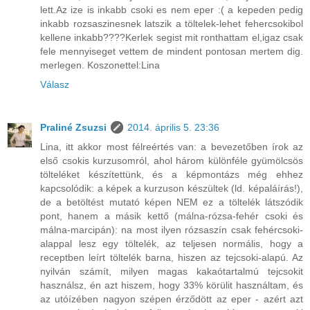
lett.Az ize is inkabb csoki es nem eper :( a kepeden pedig
inkabb rozsaszinesnek latszik a töltelek-lehet fehercsokibol
kellene inkabb????Kerlek segist mit ronthattam el,igaz csak
fele mennyiseget vettem de mindent pontosan mertem dig.
merlegen. Koszonettel:Lina
Válasz
Praliné Zsuzsi
2014. április 5. 23:36
Lina, itt akkor most félreértés van: a bevezetőben írok az
első csokis kurzusomról, ahol három különféle gyümölcsös
tölteléket készítettünk, és a képmontázs még ehhez
kapcsolódik: a képek a kurzuson készültek (ld. képaláírás!),
de a betöltést mutató képen NEM ez a töltelék látszódik
pont, hanem a másik kettő (málna-rózsa-fehér csoki és
málna-marcipán): na most ilyen rózsaszín csak fehércsoki-
alappal lesz egy töltelék, az teljesen normális, hogy a
receptben leírt töltelék barna, hiszen az tejcsoki-alapú. Az
nyilván számít, milyen magas kakaótartalmú tejcsokit
használsz, én azt hiszem, hogy 33% körülit használtam, és
az utóízében nagyon szépen érződött az eper - azért azt