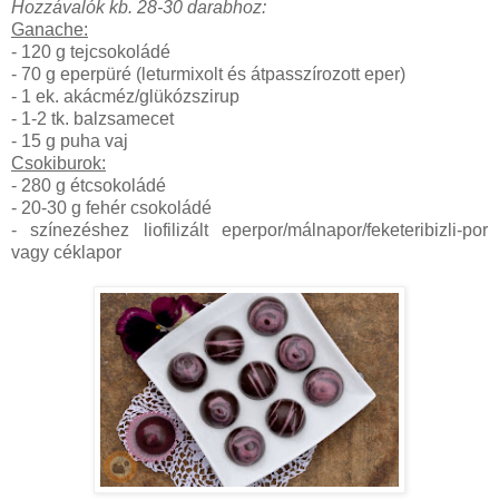
Hozzávalók kb. 28-30 darabhoz:
Ganache:
- 120 g tejcsokoládé
- 70 g eperpüré (leturmixolt és átpasszírozott eper)
- 1 ek. akácméz/glükózszirup
- 1-2 tk. balzsamecet
- 15 g puha vaj
Csokiburok:
- 280 g étcsokoládé
- 20-30 g fehér csokoládé
- színezéshez liofilizált eperpor/málnapor/feketeribizli-por
vagy céklapor