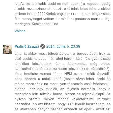
lett.Az ize is inkabb csoki es nem eper :( a kepeden pedig
inkabb rozsaszinesnek latszik a töltelek-lehet fehercsokibol
kellene inkabb????Kerlek segist mit ronthattam el,igaz csak
fele mennyiseget vettem de mindent pontosan mertem dig.
merlegen. Koszonettel:Lina
Válasz
Praliné Zsuzsi
2014. április 5. 23:36
Lina, itt akkor most félreértés van: a bevezetőben írok az
első csokis kurzusomról, ahol három különféle gyümölcsös
tölteléket készítettünk, és a képmontázs még ehhez
kapcsolódik: a képek a kurzuson készültek (ld. képaláírás!),
de a betöltést mutató képen NEM ez a töltelék látszódik
pont, hanem a másik kettő (málna-rózsa-fehér csoki és
málna-marcipán): na most ilyen rózsaszín csak fehércsoki-
alappal lesz egy töltelék, az teljesen normális, hogy a
receptben leírt töltelék barna, hiszen az tejcsoki-alapú. Az
nyilván számít, milyen magas kakaótartalmú tejcsokit
használsz, én azt hiszem, hogy 33% körülit használtam, és
az utóízében nagyon szépen érződött az eper - azért azt