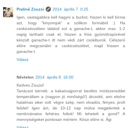
Praliné Zsuzsi
2014. április 7. 0:25
Igen, vastagabbra kell hagyni a burkot, hiszen ki kell bírnia
azt, hogy "kinyomjuk" a szilikon formából :) Ha
csokicsészében tálalod ezt a ganache-t, akkor max. 1-2
napig tartható csak el, hiszen a friss gyümölcspürével
készült ganache-t itt nem védi zárt csokiburok. Célszerű
előre megcsinálni a csokicsészéket, majd frissen a
ganache-t.
Válasz
Névtelen
2014. április 8. 16:00
Kedves Zsuzsi!
Tanácsot kérnék: a kakaóvajporral beoltós módszereddel
temperáltam a (nagyon jó minőségű!) átcsokit, ami elsőre
hatalmas siker volt: végre szép, nem olvadós, fényes, profi
felület! Igen ám, de 10-12 nap múlva megjelentek a
nemkívánatos fehéres foltok! Mi lehetett a gond? A
mennyiségeket pontosan mértem. Köszi előre is: Ági
Válasz