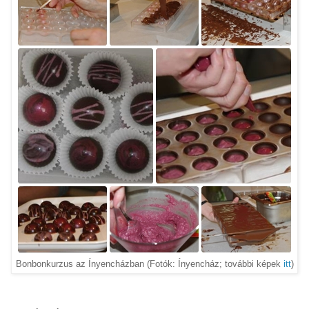
Bonbonkurzus az Ínyencházban (Fotók: Ínyencház; további képek
itt
)