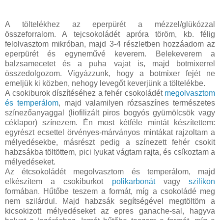
A töltelékhez az eperpürét a mézzel/glükózzal
összeforralom. A tejcsokoládét apróra töröm, kb. félig
felolvasztom mikróban, majd 3-4 részletben hozzáadom az
eperpürét és egyneművé keverem. Belekeverem a
balzsamecetet és a puha vajat is, majd botmixerrel
összedolgozom. Vigyázzunk, hogy a botmixer fejét ne
emeljük ki közben, nehogy levegőt keverjünk a töltelékbe.
A csokiburok díszítéséhez a fehér csokoládét
megolvasztom
és temperálom
, majd valamilyen rózsaszínes természetes
színezőanyaggal (liofilizált piros bogyós gyümölcsök vagy
céklapor) színezem. Én most kétféle mintát készítettem:
egyrészt ecsettel örvényes-márványos mintákat rajzoltam a
mélyedésekbe, másrészt pedig a színezett fehér csokit
habzsákba töltöttem, pici lyukat vágtam rajta, és csíkoztam a
mélyedéseket.
Az étcsokoládét megolvasztom és temperálom, majd
elkészítem a csokiburkot
polikarbonát
vagy
szilikon
formában. Hűtőbe teszem a formát, míg a csokoládé meg
nem szilárdul. Majd habzsák segítségével megtöltöm a
kicsokizott mélyedéseket az epres ganache-sal, hagyva