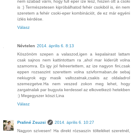
nem szabad várni, hogy full eper íze lesz, hiszen ott a csoki
is :) Természetesen kipróbálhatod fehér csokiból is, én nem
szeretem a fehér csoki-eper kombinációt, de ez már egyéni
ízlés kérdése.
Válasz
Névtelen
2014. április 6. 8:13
Köszönöm szepen a valaszod,igen a kepalairast lattam
csak sajnos nem kattintottam ra ,ahol mar kiderült volna
szamomra. Es igy jol felreertettem, az ize nagyon fini,csak
eppen rozsaszint szerettem volna szivformaban,de sebaj
nekiugrok egy masik valtozatnak,csakis az oldaladrol
szemezgetve.Ha nem veszed zokon meg lehet, hogy
zargatnalak par bugyuta kerdessel az elkovetkezö hetekben
:) Megegyszer köszi:Lina
Válasz
Praliné Zsuzsi
2014. április 6. 10:27
Nagyon szívesen! Ha direkt rózsaszín tölteléket szeretnél,