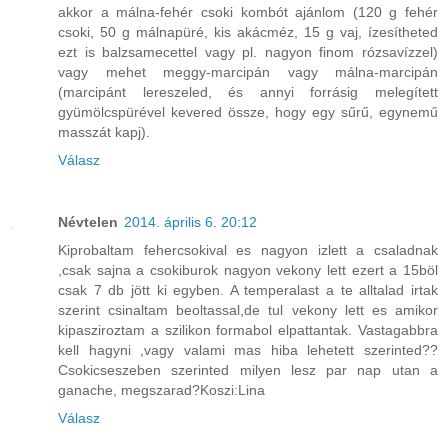
akkor a málna-fehér csoki kombót ajánlom (120 g fehér
csoki, 50 g málnapüré, kis akácméz, 15 g vaj, ízesítheted
ezt is balzsamecettel vagy pl. nagyon finom rózsavízzel)
vagy mehet meggy-marcipán vagy málna-marcipán
(marcipánt lereszeled, és annyi forrásig melegített
gyümölcspürével kevered össze, hogy egy sűrű, egynemű
masszát kapj).
Válasz
Névtelen
2014. április 6. 20:12
Kiprobaltam fehercsokival es nagyon izlett a csaladnak
,csak sajna a csokiburok nagyon vekony lett ezert a 15böl
csak 7 db jött ki egyben. A temperalast a te alltalad irtak
szerint csinaltam beoltassal,de tul vekony lett es amikor
kipasziroztam a szilikon formabol elpattantak. Vastagabbra
kell hagyni ,vagy valami mas hiba lehetett szerinted??
Csokicseszeben szerinted milyen lesz par nap utan a
ganache, megszarad?Koszi:Lina
Válasz