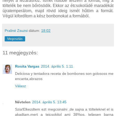
helyet a lezáráshoz. Ismét hűtőbe teszem a formát, míg a
töltelék be nem bőrösödik. Ekkor az étcsokoládé maradékát
újratemperálom, majd rövid ideig ismét hűtöm a formát.
Végül kifordítom a kész bonbonokat a formából.
Praliné Zsuzsi
dátum:
18:02
Megosztás
11 megjegyzés:
Rosita Vargas
2014. április 5. 1:11
Deliciosa y tentadora receta de bombones son golososs me
encanta,abrazos
Válasz
Névtelen
2014. április 5. 13:45
Szia!Elkezdtem ezt megcsinalni ,de sajna a tölteleknel el is
akadtam,mert a tejcsokitol ami 38%os, teljesen barna