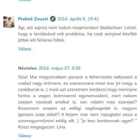
Praliné Zsuzsi
2014. április 8. 19:41
Ági, ezt sajnos nem tudom megmondani látatlanban. Lehet,
hogy a tárolásával volt probléma, ha csak annyival később
jöttek elő fehéres foltok.
Válasz
Névtelen
2014. május 27. 9:06
Szia! Mar megcsinaltam parszor a fehercsokis valtozatot a
csalad nagy örömere, es szerencsere most mar jol megy a
csokiburok is :) most azt szeretnem kerdezni,hogy mennyire
fontos a vegen botmixerrel egynemusiteni, mert nekem
szepen osszeall anelkul is, van valami mas szerepe?
Koszonom szepen az eddigi segitsegedet is, nagyon
igenyes szep oldal!!! A ferjem mar nem ropogtatni veszi a
sosmogyorot(mint eddig allt. ) "jo lesz bonbonnak ugye? "
Koszi megegyszer: Lina
Válasz