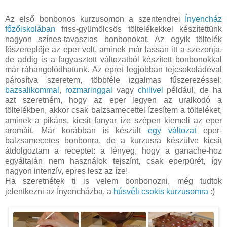
Az első bonbonos kurzusomon a szentendrei
Ínyencház
főzőiskolában
friss-gyümölcsös töltelékekkel készítettünk
nagyon színes-tavaszias bonbonokat. Az egyik töltelék
főszereplője az eper volt, aminek már lassan itt a szezonja,
de addig is a fagyasztott változatból készített bonbonokkal
már ráhangolódhatunk. Az epret legjobban tejcsokoládéval
párosítva szeretem, többféle izgalmas fűszerezéssel:
bazsalikommal
,
rozmaringgal
vagy
chilivel
például, de ha
azt szeretném, hogy az eper legyen az uralkodó a
töltelékben, akkor csak balzsamecettel ízesítem a tölteléket,
aminek a pikáns, kicsit fanyar íze szépen kiemeli az eper
aromáit. Már korábban is készült
egy változat
eper-
balzsamecetes bonbonra, de a kurzusra készülve kicsit
átdolgoztam a receptet: a lényeg, hogy a ganache-hoz
egyáltalán nem használok tejszínt, csak eperpürét, így
nagyon intenzív, epres lesz az íze!
Ha szeretnétek ti is velem bonbonozni, még tudtok
jelentkezni az Ínyencházba, a
húsvéti csokis kurzusomra
:)