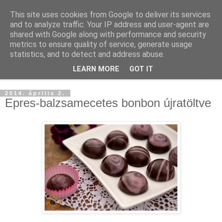
This site uses cookies from Google to deliver its services
and to analyze traffic. Your IP address and user-agent are
shared with Google along with performance and security
metrics to ensure quality of service, generate usage
statistics, and to detect and address abuse.
LEARN MORE
GOT IT
▼
2014. április 2.
Epres-balzsamecetes bonbon újratöltve