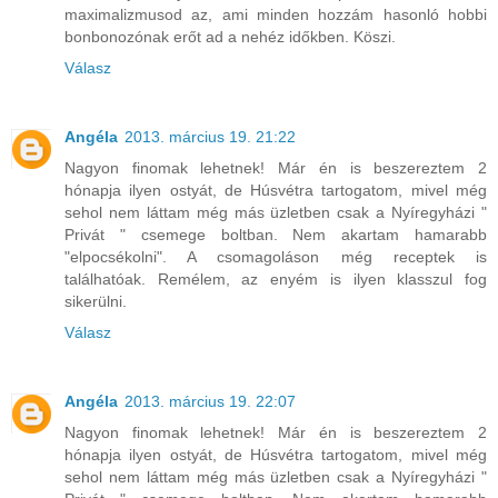
maximalizmusod az, ami minden hozzám hasonló hobbi
bonbonozónak erőt ad a nehéz időkben. Köszi.
Válasz
Angéla
2013. március 19. 21:22
Nagyon finomak lehetnek! Már én is beszereztem 2
hónapja ilyen ostyát, de Húsvétra tartogatom, mivel még
sehol nem láttam még más üzletben csak a Nyíregyházi "
Privát " csemege boltban. Nem akartam hamarabb
"elpocsékolni". A csomagoláson még receptek is
találhatóak. Remélem, az enyém is ilyen klasszul fog
sikerülni.
Válasz
Angéla
2013. március 19. 22:07
Nagyon finomak lehetnek! Már én is beszereztem 2
hónapja ilyen ostyát, de Húsvétra tartogatom, mivel még
sehol nem láttam még más üzletben csak a Nyíregyházi "