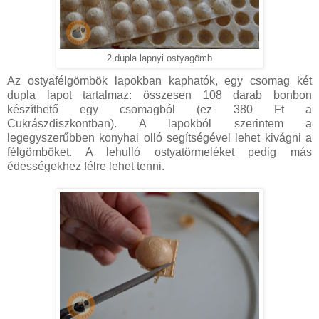
2 dupla lapnyi ostyagömb
Az ostyafélgömbök lapokban kaphatók, egy csomag két
dupla lapot tartalmaz: összesen 108 darab bonbon
készíthető egy csomagból (ez 380 Ft a
Cukrászdiszkontban). A lapokból szerintem a
legegyszerűbben konyhai olló segítségével lehet kivágni a
félgömböket. A lehulló ostyatörmeléket pedig más
édességekhez félre lehet tenni.