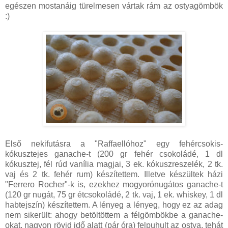
egészen mostanáig türelmesen vártak rám az ostyagömbök
:)
Első nekifutásra a "Raffaellóhoz" egy fehércsokis-
kókusztejes ganache-t (200 gr fehér csokoládé, 1 dl
kókusztej, fél rúd vanília magjai, 3 ek. kókuszreszelék, 2 tk.
vaj és 2 tk. fehér rum) készítettem. Illetve készültek házi
"Ferrero Rocher"-k is, ezekhez mogyorónugátos ganache-t
(120 gr nugát, 75 gr étcsokoládé, 2 tk. vaj, 1 ek. whiskey, 1 dl
habtejszín) készítettem. A lényeg a lényeg, hogy ez az adag
nem sikerült: ahogy betöltöttem a félgömbökbe a ganache-
okat, nagyon rövid idő alatt (pár óra) felpuhult az ostya, tehát