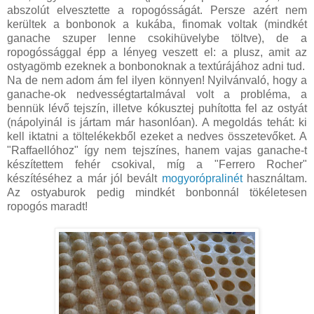
abszolút elvesztette a ropogósságát. Persze azért nem
kerültek a bonbonok a kukába, finomak voltak (mindkét
ganache szuper lenne csokihüvelybe töltve), de a
ropogóssággal épp a lényeg veszett el: a plusz, amit az
ostyagömb ezeknek a bonbonoknak a textúrájához adni tud.
Na de nem adom ám fel ilyen könnyen! Nyilvánvaló, hogy a
ganache-ok nedvességtartalmával volt a probléma, a
bennük lévő tejszín, illetve kókusztej puhította fel az ostyát
(nápolyinál is jártam már hasonlóan). A megoldás tehát: ki
kell iktatni a töltelékekből ezeket a nedves összetevőket. A
"Raffaellóhoz" így nem tejszínes, hanem vajas ganache-t
készítettem fehér csokival, míg a "Ferrero Rocher"
készítéséhez a már jól bevált
mogyorópralinét
használtam.
Az ostyaburok pedig mindkét bonbonnál tökéletesen
ropogós maradt!