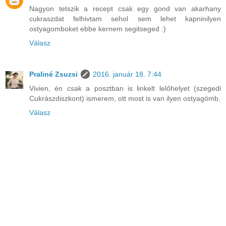
Nagyon tetszik a recept csak egy gond van akarhany
cukraszdat felhivtam sehol sem lehet kapninilyen
ostyagomboket ebbe kernem segitseged :)
Válasz
Praliné Zsuzsi
2016. január 18. 7:44
Vivien, én csak a posztban is linkelt lelőhelyet (szegedi
Cukrászdiszkont) ismerem, ott most is van ilyen ostyagömb.
Válasz