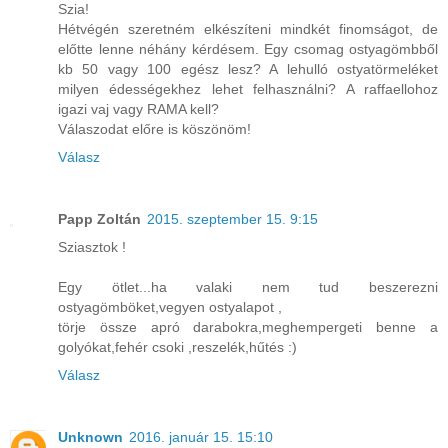
Szia!
Hétvégén szeretném elkészíteni mindkét finomságot, de
előtte lenne néhány kérdésem. Egy csomag ostyagömbből
kb 50 vagy 100 egész lesz? A lehulló ostyatörmeléket
milyen édességekhez lehet felhasználni? A raffaellohoz
igazi vaj vagy RAMA kell?
Válaszodat előre is köszönöm!
Válasz
Papp Zoltán
2015. szeptember 15. 9:15
Sziasztok !
Egy ötlet...ha valaki nem tud beszerezni
ostyagömböket,vegyen ostyalapot ,
törje össze apró darabokra,meghempergeti benne a
golyókat,fehér csoki ,reszelék,hűtés :)
Válasz
Unknown
2016. január 15. 15:10