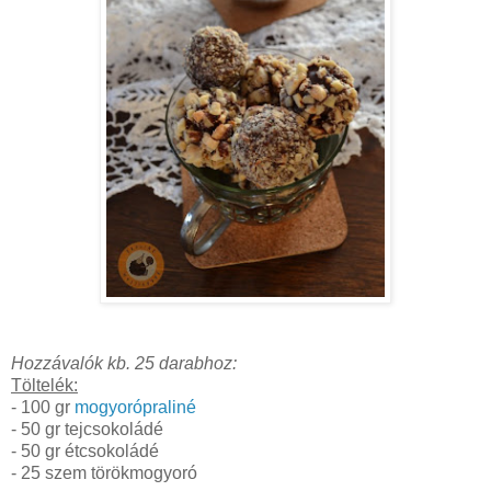
Hozzávalók kb. 25 darabhoz:
Töltelék:
- 100 gr
mogyorópraliné
- 50 gr tejcsokoládé
- 50 gr étcsokoládé
- 25 szem törökmogyoró