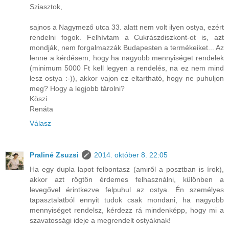
Sziasztok,
sajnos a Nagymező utca 33. alatt nem volt ilyen ostya, ezért
rendelni fogok. Felhívtam a Cukrászdiszkont-ot is, azt
mondják, nem forgalmazzák Budapesten a termékeiket... Az
lenne a kérdésem, hogy ha nagyobb mennyiséget rendelek
(minimum 5000 Ft kell legyen a rendelés, na ez nem mind
lesz ostya :-)), akkor vajon ez eltartható, hogy ne puhuljon
meg? Hogy a legjobb tárolni?
Köszi
Renáta
Válasz
Praliné Zsuzsi
2014. október 8. 22:05
Ha egy dupla lapot felbontasz (amiről a posztban is írok),
akkor azt rögtön érdemes felhasználni, különben a
levegővel érintkezve felpuhul az ostya. Én személyes
tapasztalatból ennyit tudok csak mondani, ha nagyobb
mennyiséget rendelsz, kérdezz rá mindenképp, hogy mi a
szavatossági ideje a megrendelt ostyáknak!