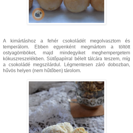
A kimártáshoz a fehér csokoládét megolvasztom és
temperálom. Ebben egyenként megmártom a töltött
ostyagömböket, majd mindegyiket meghempergetem
kókuszreszelékben. Sütőpapírral bélelt tálcára teszem, míg
a csokoládé megszilárdul. Légmentesen záró dobozban,
hűvös helyen (nem hűtőben) tárolom.