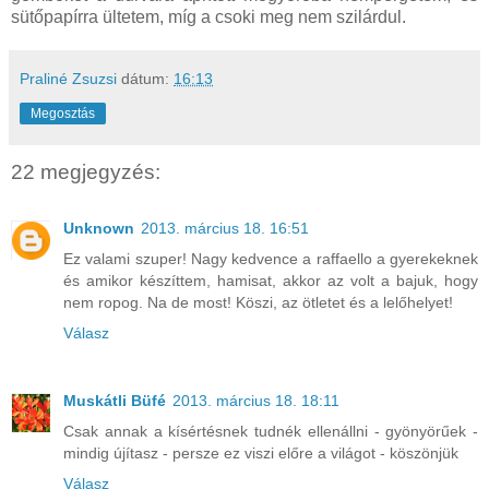
sütőpapírra ültetem, míg a csoki meg nem szilárdul.
Praliné Zsuzsi
dátum:
16:13
Megosztás
22 megjegyzés:
Unknown
2013. március 18. 16:51
Ez valami szuper! Nagy kedvence a raffaello a gyerekeknek
és amikor készíttem, hamisat, akkor az volt a bajuk, hogy
nem ropog. Na de most! Köszi, az ötletet és a lelőhelyet!
Válasz
Muskátli Büfé
2013. március 18. 18:11
Csak annak a kísértésnek tudnék ellenállni - gyönyörűek -
mindig újítasz - persze ez viszi előre a világot - köszönjük
Válasz