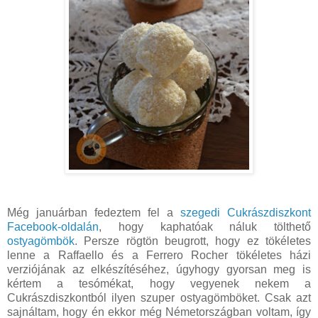
Még januárban fedeztem fel a
szegedi Cukrászdiszkont
Facebook-oldalán
, hogy kaphatóak náluk tölthető
ostyagömbök
. Persze rögtön beugrott, hogy ez tökéletes
lenne a Raffaello és a Ferrero Rocher tökéletes házi
verziójának az elkészítéséhez, úgyhogy gyorsan meg is
kértem a tesómékat, hogy vegyenek nekem a
Cukrászdiszkontból ilyen szuper ostyagömböket. Csak azt
sajnáltam, hogy én ekkor még Németországban voltam, így