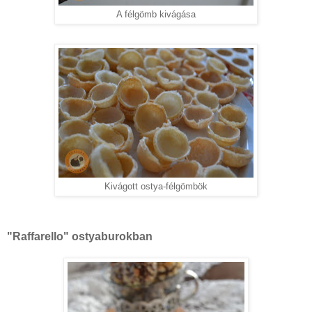
A félgömb kivágása
Kivágott ostya-félgömbök
"Raffarello" ostyaburokban