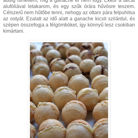
addig ismétlem, míg a ganache el nem fogy. Ekkor a tálcát
alufóliával letakarom, és egy szűk órára hűvösre teszem.
Célszerű nem hűtőbe tenni, nehogy az ottani pára felpuhitsa
az ostyát. Ezalatt az idő alatt a ganache kicsit szilárdul, és
szépen összefogja a félgömböket, így könnyű lesz csokiban
kimártani.