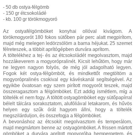
- 50 db ostya-félgömb
- 150 gr étcsokoládé
- kb. 100 gr törökmogyoró
Az ostyafélgömböket konyhai ollóval kivágom. A
törökmogyorót 180 fokos sütőben pár perc alatt megpirítom,
majd még melegen ledörzsölöm a barna héjukat. 25 szemet
félreteszek, a többit aprítógépben durvára aprítom.
A töltelékhez a tej- és az étcsokoládét megolvasztom, majd
hozzákeverem a mogyorópralinét. Kicsit lehűtöm, hogy már
ne legyen nagyon folyós, de még jól adagolható legyen.
Fogok két ostya-félgömböt, és mindkettőt megtöltöm a
mogyorópralinés csokival egy kávéskanál segítségével. Az
egyikbe óvatosan egy szem pirított mogyorót teszek, majd
összeragasztom a félgömböket. Ezt addig ismétlem, míg a
töltelék el nem fogy. A töltött ostyagömböket egy sütőpapírral
bélelt tálcára sorakoztatom, alufóliával letakarom, és hűvös
helyen egy szűk órát hagyom állni, hogy a töltelék
megszilárduljon, és összefogja a félgömböket.
A bevonáshoz az étcsokit megolvasztom és temperálom,
majd megmártom benne az ostyagömböket. A frissen mártott
gömböket a durvára aprított mogyoróba hempergetem, és