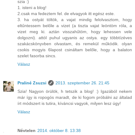
szia :)
1. isteni a blog!
2.csak ma fedeztem fel. de elvagyok itt egész este.
3. ha ostyát töltök, a vajat mindig felolvasztom, hogy
eltűntessem belőle a vizet (a tiszta vajat leöntöm róla, a
vizet meg ki. aztán visszahűtöm, hogy lehessen vele
dolgozni). attól puhul ugyanis az ostya. egy többtízéves
szakácskönyvben olvastam, és remekül működik. olyan
csokis mogyis 6lapost csináltam belőle, hogy a balaton
szelet fasorba sincs.
Válasz
Praliné Zsuzsi
2013. szeptember 26. 21:45
Szia! Nagyon örülök, h tetszik a blog! :) Igazából nekem
már így is ropogós maradt, de ki fogom próbálni az általad
írt módszert is tutira, kíváncsi vagyok, milyen lesz úgy!
Válasz
Névtelen
2014. október 8. 13:38