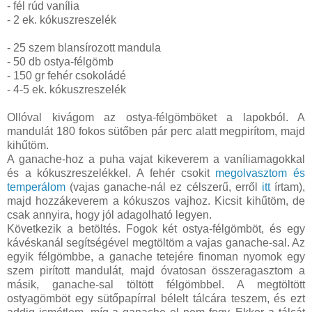
- fél rúd vanília
- 2 ek. kókuszreszelék
- 25 szem blansírozott mandula
- 50 db ostya-félgömb
- 150 gr fehér csokoládé
- 4-5 ek. kókuszreszelék
Ollóval kivágom az ostya-félgömböket a lapokból. A
mandulát 180 fokos sütőben pár perc alatt megpirítom, majd
kihűtöm.
A ganache-hoz a puha vajat kikeverem a vaníliamagokkal
és a kókuszreszelékkel. A fehér csokit
megolvasztom és
temperálom
(vajas ganache-nál ez célszerű, erről
itt
írtam),
majd hozzákeverem a kókuszos vajhoz. Kicsit kihűtöm, de
csak annyira, hogy jól adagolható legyen.
Következik a betöltés. Fogok két ostya-félgömböt, és egy
kávéskanál segítségével megtöltöm a vajas ganache-sal. Az
egyik félgömbbe, a ganache tetejére finoman nyomok egy
szem pirított mandulát, majd óvatosan összeragasztom a
másik, ganache-sal töltött félgömbbel. A megtöltött
ostyagömböt egy sütőpapírral bélelt tálcára teszem, és ezt