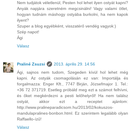
Nem tudjátok véletlenül, Pesten hol lehet ilyen ostyát kapni?
Anyák napjára szeretném megcsinálni! Vagy valami ötlet,
hogyan tudnám máshogy ostyába burkolni, ha nem kapok
ilyent?
Szuper a blog egyébként, visszatérő vendég vagyok:)
Szép napot!
Ági
Válasz
Praliné Zsuzsi
2013. április 29. 14:56
Ági, sajnos nem tudom, Szegeden kívül hol lehet még
kapni. Az ostyák csomagolásán ez van: Importálja és
forgalmazza: Enger Kft., 7747 Birján, Józsefmajor 1. Tel.:
+36 72 371719. Esetleg próbáld meg ezt a számot felhívni,
és őket megkérdezni a pesti lelőhelyről! Ha nem találsz
ostyát, akkor ezt a receptet ajánlom:
http://www.pralineparadicsom.hu/2013/02/kokuszos-
mandulapralines-bonbon.html. Ez szerintem legalább olyan
Raffaello-ízű!
Válasz