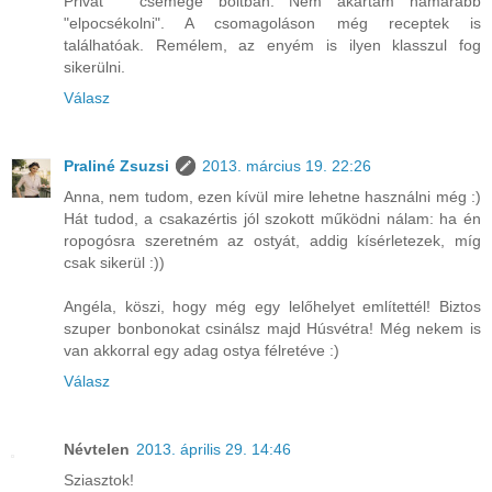
Privát " csemege boltban. Nem akartam hamarabb
"elpocsékolni". A csomagoláson még receptek is
találhatóak. Remélem, az enyém is ilyen klasszul fog
sikerülni.
Válasz
Praliné Zsuzsi
2013. március 19. 22:26
Anna, nem tudom, ezen kívül mire lehetne használni még :)
Hát tudod, a csakazértis jól szokott működni nálam: ha én
ropogósra szeretném az ostyát, addig kísérletezek, míg
csak sikerül :))
Angéla, köszi, hogy még egy lelőhelyet említettél! Biztos
szuper bonbonokat csinálsz majd Húsvétra! Még nekem is
van akkorral egy adag ostya félretéve :)
Válasz
Névtelen
2013. április 29. 14:46
Sziasztok!