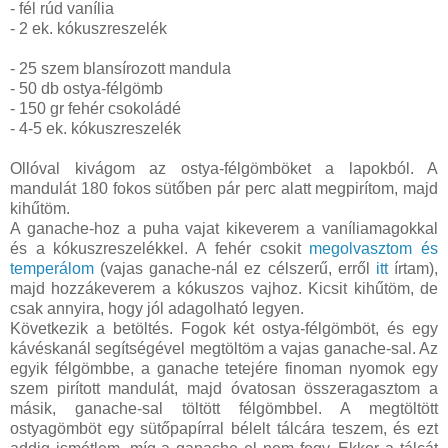
- fél rúd vanília
- 2 ek. kókuszreszelék
- 25 szem blansírozott mandula
- 50 db ostya-félgömb
- 150 gr fehér csokoládé
- 4-5 ek. kókuszreszelék
Ollóval kivágom az ostya-félgömböket a lapokból. A
mandulát 180 fokos sütőben pár perc alatt megpirítom, majd
kihűtöm.
A ganache-hoz a puha vajat kikeverem a vaníliamagokkal
és a kókuszreszelékkel. A fehér csokit
megolvasztom és
temperálom
(vajas ganache-nál ez célszerű, erről
itt
írtam),
majd hozzákeverem a kókuszos vajhoz. Kicsit kihűtöm, de
csak annyira, hogy jól adagolható legyen.
Következik a betöltés. Fogok két ostya-félgömböt, és egy
kávéskanál segítségével megtöltöm a vajas ganache-sal. Az
egyik félgömbbe, a ganache tetejére finoman nyomok egy
szem pirított mandulát, majd óvatosan összeragasztom a
másik, ganache-sal töltött félgömbbel. A megtöltött
ostyagömböt egy sütőpapírral bélelt tálcára teszem, és ezt