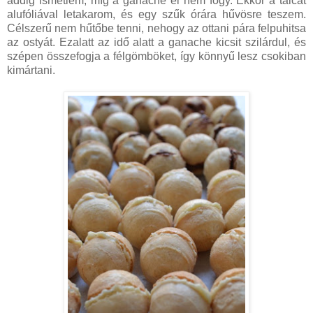
addig ismétlem, míg a ganache el nem fogy. Ekkor a tálcát
alufóliával letakarom, és egy szűk órára hűvösre teszem.
Célszerű nem hűtőbe tenni, nehogy az ottani pára felpuhitsa
az ostyát. Ezalatt az idő alatt a ganache kicsit szilárdul, és
szépen összefogja a félgömböket, így könnyű lesz csokiban
kimártani.