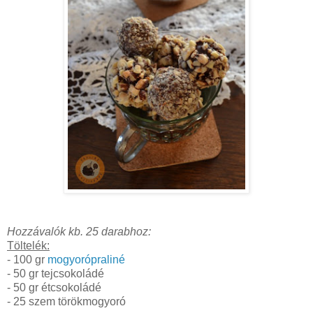
Hozzávalók kb. 25 darabhoz:
Töltelék:
- 100 gr
mogyorópraliné
- 50 gr tejcsokoládé
- 50 gr étcsokoládé
- 25 szem törökmogyoró