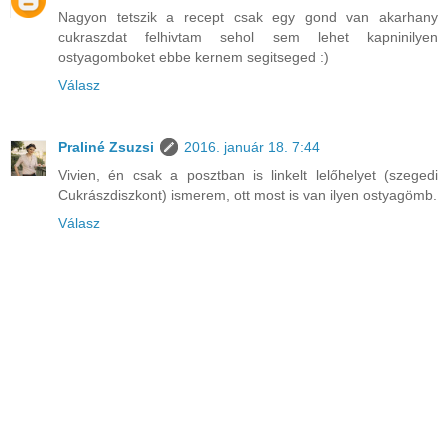
Nagyon tetszik a recept csak egy gond van akarhany
cukraszdat felhivtam sehol sem lehet kapninilyen
ostyagomboket ebbe kernem segitseged :)
Válasz
Praliné Zsuzsi
2016. január 18. 7:44
Vivien, én csak a posztban is linkelt lelőhelyet (szegedi
Cukrászdiszkont) ismerem, ott most is van ilyen ostyagömb.
Válasz