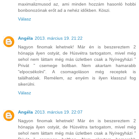
maximalizmusod az, ami minden hozzám hasonló hobbi
bonbonozónak erőt ad a nehéz időkben. Köszi.
Válasz
Angéla
2013. március 19. 21:22
Nagyon finomak lehetnek! Már én is beszereztem 2
hónapja ilyen ostyát, de Húsvétra tartogatom, mivel még
sehol nem láttam még más üzletben csak a Nyíregyházi "
Privát " csemege boltban. Nem akartam hamarabb
"elpocsékolni". A csomagoláson még receptek is
találhatóak. Remélem, az enyém is ilyen klasszul fog
sikerülni.
Válasz
Angéla
2013. március 19. 22:07
Nagyon finomak lehetnek! Már én is beszereztem 2
hónapja ilyen ostyát, de Húsvétra tartogatom, mivel még
sehol nem láttam még más üzletben csak a Nyíregyházi "