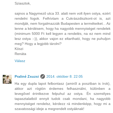
Sziasztok,
sajnos a Nagymező utca 33. alatt nem volt ilyen ostya, ezért
rendelni fogok. Felhívtam a Cukrászdiszkont-ot is, azt
mondják, nem forgalmazzák Budapesten a termékeiket... Az
lenne a kérdésem, hogy ha nagyobb mennyiséget rendelek
(minimum 5000 Ft kell legyen a rendelés, na ez nem mind
lesz ostya :-)), akkor vajon ez eltartható, hogy ne puhuljon
meg? Hogy a legjobb tárolni?
Köszi
Renáta
Válasz
Praliné Zsuzsi
2014. október 8. 22:05
Ha egy dupla lapot felbontasz (amiről a posztban is írok),
akkor azt rögtön érdemes felhasználni, különben a
levegővel érintkezve felpuhul az ostya. Én személyes
tapasztalatból ennyit tudok csak mondani, ha nagyobb
mennyiséget rendelsz, kérdezz rá mindenképp, hogy mi a
szavatossági ideje a megrendelt ostyáknak!