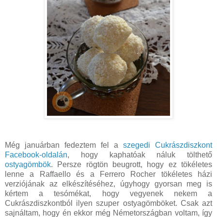
Még januárban fedeztem fel a
szegedi Cukrászdiszkont
Facebook-oldalán
, hogy kaphatóak náluk tölthető
ostyagömbök
. Persze rögtön beugrott, hogy ez tökéletes
lenne a Raffaello és a Ferrero Rocher tökéletes házi
verziójának az elkészítéséhez, úgyhogy gyorsan meg is
kértem a tesómékat, hogy vegyenek nekem a
Cukrászdiszkontból ilyen szuper ostyagömböket. Csak azt
sajnáltam, hogy én ekkor még Németországban voltam, így