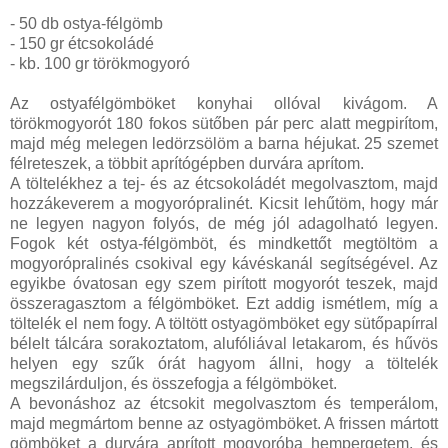
- 50 db ostya-félgömb
- 150 gr étcsokoládé
- kb. 100 gr törökmogyoró
Az ostyafélgömböket konyhai ollóval kivágom. A
törökmogyorót 180 fokos sütőben pár perc alatt megpirítom,
majd még melegen ledörzsölöm a barna héjukat. 25 szemet
félreteszek, a többit aprítógépben durvára aprítom.
A töltelékhez a tej- és az étcsokoládét megolvasztom, majd
hozzákeverem a mogyorópralinét. Kicsit lehűtöm, hogy már
ne legyen nagyon folyós, de még jól adagolható legyen.
Fogok két ostya-félgömböt, és mindkettőt megtöltöm a
mogyorópralinés csokival egy kávéskanál segítségével. Az
egyikbe óvatosan egy szem pirított mogyorót teszek, majd
összeragasztom a félgömböket. Ezt addig ismétlem, míg a
töltelék el nem fogy. A töltött ostyagömböket egy sütőpapírral
bélelt tálcára sorakoztatom, alufóliával letakarom, és hűvös
helyen egy szűk órát hagyom állni, hogy a töltelék
megszilárduljon, és összefogja a félgömböket.
A bevonáshoz az étcsokit megolvasztom és temperálom,
majd megmártom benne az ostyagömböket. A frissen mártott
gömböket a durvára aprított mogyoróba hempergetem, és