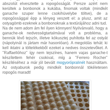
abszolút elvesztette a ropogósságát. Persze azért nem
kerültek a bonbonok a kukába, finomak voltak (mindkét
ganache szuper lenne csokihüvelybe töltve), de a
ropogóssággal épp a lényeg veszett el: a plusz, amit az
ostyagömb ezeknek a bonbonoknak a textúrájához adni tud.
Na de nem adom ám fel ilyen könnyen! Nyilvánvaló, hogy a
ganache-ok nedvességtartalmával volt a probléma, a
bennük lévő tejszín, illetve kókusztej puhította fel az ostyát
(nápolyinál is jártam már hasonlóan). A megoldás tehát: ki
kell iktatni a töltelékekből ezeket a nedves összetevőket. A
"Raffaellóhoz" így nem tejszínes, hanem vajas ganache-t
készítettem fehér csokival, míg a "Ferrero Rocher"
készítéséhez a már jól bevált
mogyorópralinét
használtam.
Az ostyaburok pedig mindkét bonbonnál tökéletesen
ropogós maradt!