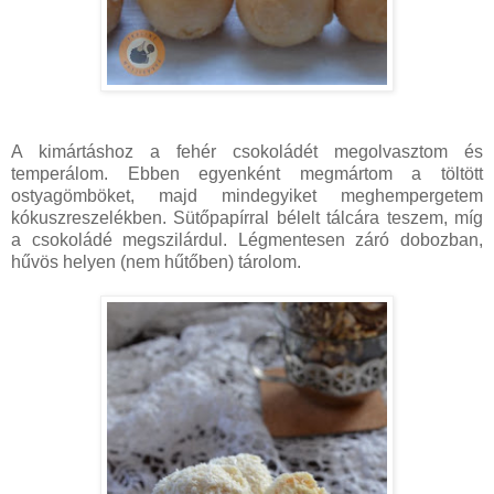
A kimártáshoz a fehér csokoládét megolvasztom és
temperálom. Ebben egyenként megmártom a töltött
ostyagömböket, majd mindegyiket meghempergetem
kókuszreszelékben. Sütőpapírral bélelt tálcára teszem, míg
a csokoládé megszilárdul. Légmentesen záró dobozban,
hűvös helyen (nem hűtőben) tárolom.