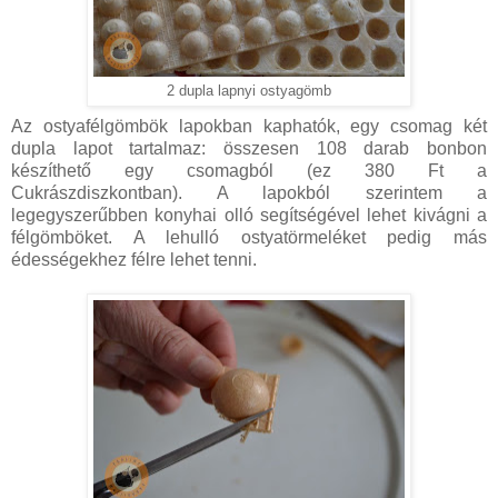
2 dupla lapnyi ostyagömb
Az ostyafélgömbök lapokban kaphatók, egy csomag két
dupla lapot tartalmaz: összesen 108 darab bonbon
készíthető egy csomagból (ez 380 Ft a
Cukrászdiszkontban). A lapokból szerintem a
legegyszerűbben konyhai olló segítségével lehet kivágni a
félgömböket. A lehulló ostyatörmeléket pedig más
édességekhez félre lehet tenni.