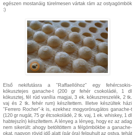
egészen mostanáig türelmesen vártak rám az ostyagömbök
:)
Első nekifutásra a "Raffaellóhoz" egy fehércsokis-
kókusztejes ganache-t (200 gr fehér csokoládé, 1 dl
kókusztej, fél rúd vanília magjai, 3 ek. kókuszreszelék, 2 tk.
vaj és 2 tk. fehér rum) készítettem. Illetve készültek házi
"Ferrero Rocher"-k is, ezekhez mogyorónugátos ganache-t
(120 gr nugát, 75 gr étcsokoládé, 2 tk. vaj, 1 ek. whiskey, 1 dl
habtejszín) készítettem. A lényeg a lényeg, hogy ez az adag
nem sikerült: ahogy betöltöttem a félgömbökbe a ganache-
okat, nagyon rövid idő alatt (pár óra) felpuhult az ostya, tehát