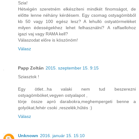
Szia!
Hétvégén szeretném elkészíteni mindkét finomságot, de
előtte lenne néhány kérdésem. Egy csomag ostyagömbből
kb 50 vagy 100 egész lesz? A lehulló ostyatörmeléket
milyen édességekhez lehet felhasználni? A raffaellohoz
igazi vaj vagy RAMA kell?
Válaszodat előre is köszönöm!
Válasz
Papp Zoltán
2015. szeptember 15. 9:15
Sziasztok !
Egy ötlet...ha valaki nem tud beszerezni
ostyagömböket,vegyen ostyalapot ,
törje össze apró darabokra,meghempergeti benne a
golyókat,fehér csoki ,reszelék,hűtés :)
Válasz
Unknown
2016. január 15. 15:10