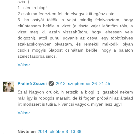
szia :)
1. isteni a blog!
2.csak ma fedeztem fel. de elvagyok itt egész este.
3. ha ostyát töltök, a vajat mindig felolvasztom, hogy
eltűntessem belőle a vizet (a tiszta vajat leöntöm róla, a
vizet meg ki. aztán visszahűtöm, hogy lehessen vele
dolgozni). attól puhul ugyanis az ostya. egy többtízéves
szakácskönyvben olvastam, és remekül működik. olyan
csokis mogyis 6lapost csináltam belőle, hogy a balaton
szelet fasorba sincs.
Válasz
Praliné Zsuzsi
2013. szeptember 26. 21:45
Szia! Nagyon örülök, h tetszik a blog! :) Igazából nekem
már így is ropogós maradt, de ki fogom próbálni az általad
írt módszert is tutira, kíváncsi vagyok, milyen lesz úgy!
Válasz
Névtelen
2014. október 8. 13:38