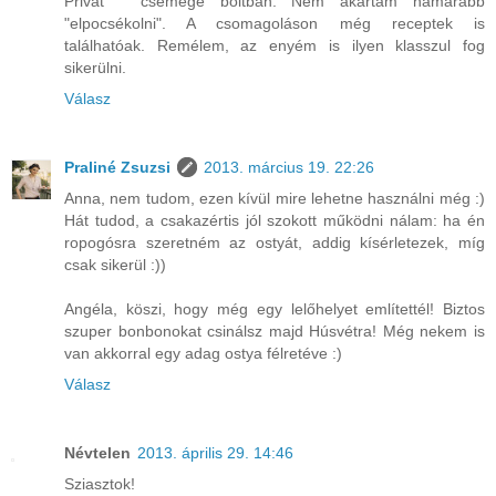
Privát " csemege boltban. Nem akartam hamarabb
"elpocsékolni". A csomagoláson még receptek is
találhatóak. Remélem, az enyém is ilyen klasszul fog
sikerülni.
Válasz
Praliné Zsuzsi
2013. március 19. 22:26
Anna, nem tudom, ezen kívül mire lehetne használni még :)
Hát tudod, a csakazértis jól szokott működni nálam: ha én
ropogósra szeretném az ostyát, addig kísérletezek, míg
csak sikerül :))
Angéla, köszi, hogy még egy lelőhelyet említettél! Biztos
szuper bonbonokat csinálsz majd Húsvétra! Még nekem is
van akkorral egy adag ostya félretéve :)
Válasz
Névtelen
2013. április 29. 14:46
Sziasztok!