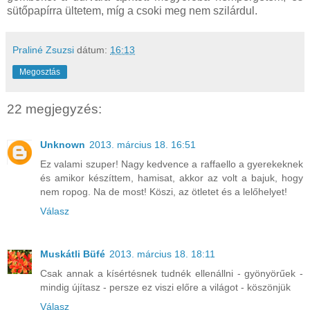
sütőpapírra ültetem, míg a csoki meg nem szilárdul.
Praliné Zsuzsi
dátum:
16:13
Megosztás
22 megjegyzés:
Unknown
2013. március 18. 16:51
Ez valami szuper! Nagy kedvence a raffaello a gyerekeknek
és amikor készíttem, hamisat, akkor az volt a bajuk, hogy
nem ropog. Na de most! Köszi, az ötletet és a lelőhelyet!
Válasz
Muskátli Büfé
2013. március 18. 18:11
Csak annak a kísértésnek tudnék ellenállni - gyönyörűek -
mindig újítasz - persze ez viszi előre a világot - köszönjük
Válasz