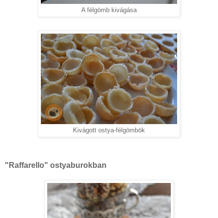
A félgömb kivágása
Kivágott ostya-félgömbök
"Raffarello" ostyaburokban