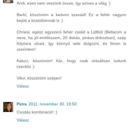
Andi, ezen nem veszünk össze, így színes a világ :)
Barbi, köszönöm a kedves szavaid! Ez a fehér nagyon
bejött a kóstolóimnak is :)
Chriesi, egész egyszerű fehér csokit a Lidlből (Bellarom a
neve, ha jól emlékszem, 20 dekás, pinkes dobozban), szép
folyósra olvad, így könnyű vele dolgozni, és finom is
szerintem!
Katuci, köszönöm! Kár, hogy csak virtuálisan tudunk
cserélni :)
Vikvi, köszönöm szépen!
Válasz
Petra
2011. november 30. 19:50
Csodás kombináció! :)
Válasz