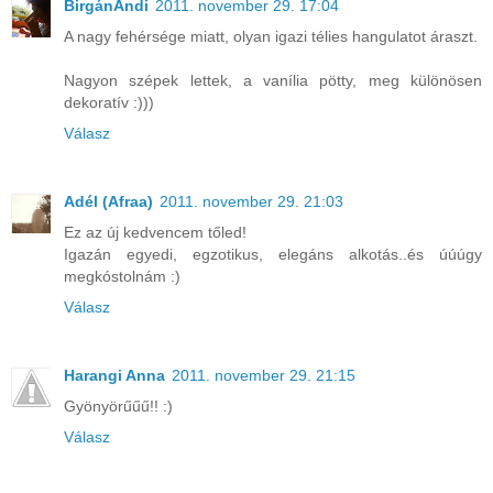
BirgánAndi
2011. november 29. 17:04
A nagy fehérsége miatt, olyan igazi télies hangulatot áraszt.
Nagyon szépek lettek, a vanília pötty, meg különösen
dekoratív :)))
Válasz
Adél (Afraa)
2011. november 29. 21:03
Ez az új kedvencem tőled!
Igazán egyedi, egzotikus, elegáns alkotás..és úúúgy
megkóstolnám :)
Válasz
Harangi Anna
2011. november 29. 21:15
Gyönyörűűű!! :)
Válasz