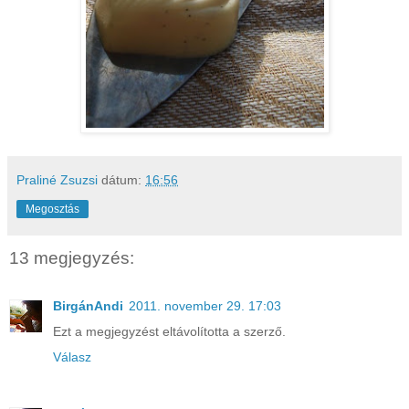
Praliné Zsuzsi
dátum:
16:56
Megosztás
13 megjegyzés:
BirgánAndi
2011. november 29. 17:03
Ezt a megjegyzést eltávolította a szerző.
Válasz