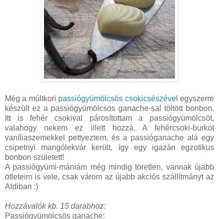
Még a múltkori
passiógyümölcsös csokicsészével
egyszerre
készült ez a passiógyümölcsös ganache-sal töltött bonbon.
Itt is fehér csokival párosítottam a passiógyümölcsöt,
valahogy nekem ez illett hozzá. A fehércsoki-burkot
vaníliaszemekkel pettyeztem, és a passióganache alá egy
csipetnyi mangólekvár került, így egy igazán egzotikus
bonbon született!
A passiógyümi-mániám még mindig töretlen, vannak újabb
ötleteim is vele, csak várom az újabb akciós szállítmányt az
Aldiban :)
Hozzávalók kb. 15 darabhoz:
Passiógyümölcsös ganache: