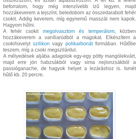
összezúzom, és szitán átpasszírozom. A lét kb. a felére
beforralom, hogy még intenzívebb ízű legyen, majd
hozzákeverem a tejszínt, beledobom az összedarabolt fehér
csokit. Addig keverem, míg egynemű masszát nem kapok.
Hagyom hűlni.
A fehér csokit
megolvasztom és temperálom
, közben
hozzákeverem a vaníliarúdból a magokat. Elkészítem a
csokihüvelyt
szilikon
vagy
polikarbonát
formában. Hűtőbe
teszem, míg a csoki megszilárdul.
A mélyedések aljába adagolok egy-egy pötty mangólekvárt,
majd erre jön habzsákból vagy sima nejlonzsákból a
passióganache, de hagyok helyet a lezáráshoz is. Ismét
hűtő kb. 20 percre.