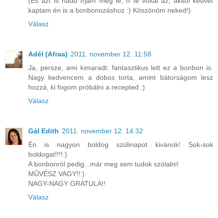
(És azt is hadd írjam még le, h te voltál az, akitől kedvet
kaptam én is a bonbonozáshoz :) Köszönöm neked!)
Válasz
Adél (Afraa)
2011. november 12. 11:58
Ja, persze, ami kimaradt: fantasztikus lett ez a bonbon is.
Nagy kedvencem a dobos torta, amint bátorságom lesz
hozzá, ki fogom próbálni a recepted :)
Válasz
Gál Edith
2011. november 12. 14:32
Én is nagyon boldog szülinapot kivánok! Sok-sok
boldogat!!!!:)
A bonbonról pedig...már meg sem tudok szólalni!
MŰVÉSZ VAGY!!:)
NAGY-NAGY GRATULA!!
Válasz