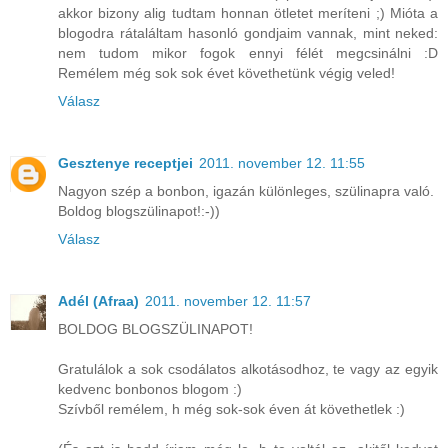
akkor bizony alig tudtam honnan ötletet meríteni ;) Mióta a
blogodra rátaláltam hasonló gondjaim vannak, mint neked:
nem tudom mikor fogok ennyi félét megcsinálni :D
Remélem még sok sok évet követhetünk végig veled!
Válasz
Gesztenye receptjei
2011. november 12. 11:55
Nagyon szép a bonbon, igazán különleges, szülinapra való.
Boldog blogszülinapot!:-))
Válasz
Adél (Afraa)
2011. november 12. 11:57
BOLDOG BLOGSZÜLINAPOT!
Gratulálok a sok csodálatos alkotásodhoz, te vagy az egyik
kedvenc bonbonos blogom :)
Szívből remélem, h még sok-sok éven át követhetlek :)