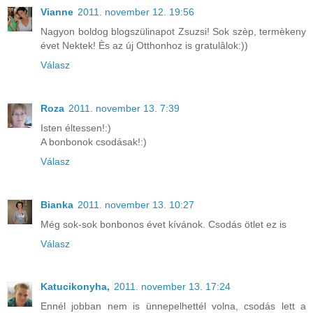
Vianne
2011. november 12. 19:56
Nagyon boldog blogszülinapot Zsuzsi! Sok szèp, termèkeny
évet Nektek! Ès az új Otthonhoz is gratulâlok:))
Válasz
Roza
2011. november 13. 7:39
Isten éltessen!:)
A bonbonok csodásak!:)
Válasz
Bianka
2011. november 13. 10:27
Még sok-sok bonbonos évet kívánok. Csodás ötlet ez is
Válasz
Katucikonyha,
2011. november 13. 17:24
Ennél jobban nem is ünnepelhettél volna, csodás lett a