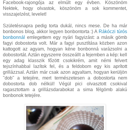
Facebook-rajongója az elmúlt egy évben. Köszönöm
Nektek, hogy olvastok, köszönöm a sok kommentet,
visszajelzést, levelet!
Születésnapra pedig torta dukál, nincs mese. De ha már
bonbonos blog, akkor legyen bonbontorta :) A
Rákóczi túrós
bonbonnál
emlegettem egy nyári fagyizást: a másik gömb
fagyi dobostorta volt. Már a fagyi pusztítása közben azon
kattogott az agyam, hogyan kéne bonbonná varázsolni a
dobostortát. Aztán egyszerre összeállt a fejemben a kép: kell
egy adag klasszik főzött csokikrém, amit némi felvert
tejszínhabbal lazítok fel, és a feldobom egy kis aprított
grillázzsal. Aztán már csak azon agyaltam, hogyan kerüljön
"dob" a tetejére, mert természetesen a dobostorta nem
dobostorta dob nélkül! Végül pici olvasztott csokival
ragasztottam a grillázsdarabokat a sima félgömb alakú
bonbonok tetejére.