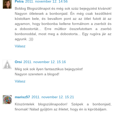
Petra
2011. november 12. 14:56
Boldog Blogszülinapot és még sok száz bejegyzést kívánok!
Nagyon ötletesek a bonbonjaid. Én még csak kezdőként
kóstoltam bele, és bevallom pont az az ötlet futott át az
agyamon, hogy bonbonba kellene formálnom a zserbót és
a dobostortát... Erre múltkor összefutottam a zserbó
bonbonoddal, most meg a dobostorta... Egy rugóra jár az
agyunk. ;)))
Válasz
Orsi
2011. november 12. 15:16
Még sok sok ilyen fantasztikus bejegyzést!
Nagyon szeretem a blogod!
Válasz
marisz57
2011. november 12. 15:21
Köszöntelek blogszülinapodon! Szépek a bonbonjaid,
finomak! Nálad gyűjtöm az ihletet, hogy én is kipróbáljam.