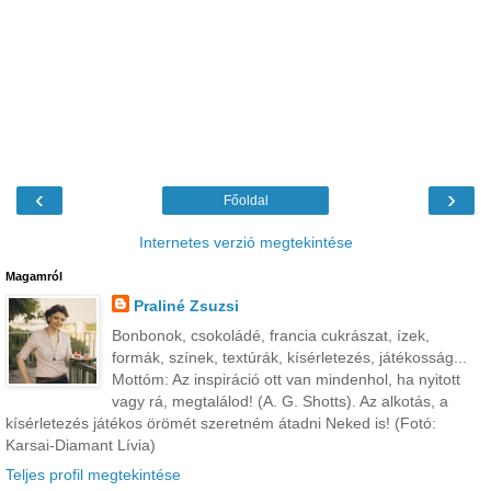
‹
›
Főoldal
Internetes verzió megtekintése
Magamról
Praliné Zsuzsi
Bonbonok, csokoládé, francia cukrászat, ízek,
formák, színek, textúrák, kísérletezés, játékosság...
Mottóm: Az inspiráció ott van mindenhol, ha nyitott
vagy rá, megtalálod! (A. G. Shotts). Az alkotás, a
kísérletezés játékos örömét szeretném átadni Neked is! (Fotó:
Karsai-Diamant Lívia)
Teljes profil megtekintése