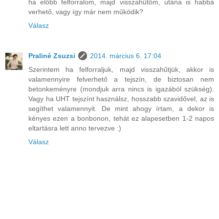
ha előbb felforralom, majd visszahűtöm, utána is habbá
verhető, vagy így már nem működik?
Válasz
Praliné Zsuzsi
2014. március 6. 17:04
Szerintem ha felforraljuk, majd visszahűtjük, akkor is
valamennyire felverhető a tejszín, de biztosan nem
betonkeményre (mondjuk arra nincs is igazából szükség).
Vagy ha UHT tejszínt használsz, hosszabb szavidővel, az is
segíthet valamennyit. De mint ahogy írtam, a dekor is
kényes ezen a bonbonon, tehát ez alapesetben 1-2 napos
eltartásra lett anno tervezve :)
Válasz