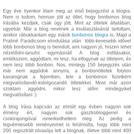
Egy éve ilyenkor írtam meg az első bejegyzést a blogra.
Nem is tudom, honnan jött az ötlet, hogy bonbonos blog
írásába kezdjek, csak úgy jött. Mint az ötletek általában,
ugyebár. Már a blog nevének a kiválasztásánál tartottam,
amikor rábukkantam egy másik
bonbonos blogra
is. Majd a
Praliné Paradicsom elindulása után több-kevesebb idővel
több bonbonos blog is beindult, ami nagyon jó, hiszen lehet
nézelődni-tanulni egymásnál! A blog indításakor,
emlékszem, aggódtam, mi lesz, ha elfogynak az ötleteim, és
nem lesz több bonbon. Nos, mintegy 150 bejegyzés után
már nem aggódok annyira, a bonbonötletek folyton
kavarognak a fejemben, tele a bonbonos füzetkém
megvalósítandó-kidolgozandó ötletekkel. Most már azon
szoktam aggódni, mikor lesz időm mindegyiket
megvalósítani :)
A blog írása kapcsán az elmúlt egy évben nagyon sok
élmény ért, nagyon sok gasztrobloggerrel és
csokirajongóval ismerkedhettem meg. Az pedig a
legvérmesebb reményeimet is felülmúlta, hogy több mint
200 regisztrált olvasója lett a blognak, illetve több mint 400