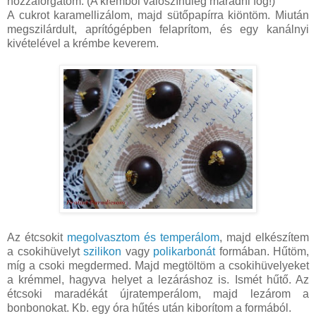
hozzáforgatom. (A krémből valószínűleg maradni fog!)
A cukrot karamellizálom, majd sütőpapírra kiöntöm. Miután
megszilárdult, aprítógépben felaprítom, és egy kanálnyi
kivételével a krémbe keverem.
Az étcsokit
megolvasztom és temperálom
, majd elkészítem
a csokihüvelyt
szilikon
vagy
polikarbonát
formában. Hűtöm,
míg a csoki megdermed. Majd megtöltöm a csokihüvelyeket
a krémmel, hagyva helyet a lezáráshoz is. Ismét hűtő. Az
étcsoki maradékát újratemperálom, majd lezárom a
bonbonokat. Kb. egy óra hűtés után kiborítom a formából.