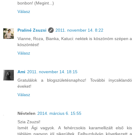
bonbon! (Megint...)
Válasz
Praliné Zsuzsi
2011. november 14. 8:22
Vianne, Roza, Bianka, Katuci: nektek is köszönöm szépen a
köszöntést!
Válasz
Ami
2011. november 14. 18:15
Gratulálok a blogszületésnaphoz! További ínycsiklandó
éveket!
Válasz
Névtelen
2014. március 6. 15:55
Szia Zsuzsi!
Ismét Ági vagyok. A fehércsokis karamellizált első kis
tábláim nagyon jól sikerültek. Felbuzdulván következett a