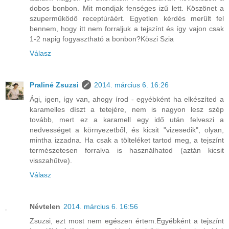
dobos bonbon. Mit mondjak fenséges izű lett. Köszönet a
szuperműködő receptúráért. Egyetlen kérdés merült fel
bennem, hogy itt nem forraljuk a tejszínt és így vajon csak
1-2 napig fogyasztható a bonbon?Köszi Szia
Válasz
Praliné Zsuzsi
2014. március 6. 16:26
Ági, igen, így van, ahogy írod - egyébként ha elkészíted a
karamelles díszt a tetejére, nem is nagyon lesz szép
tovább, mert ez a karamell egy idő után felveszi a
nedvességet a környezetből, és kicsit "vizesedik", olyan,
mintha izzadna. Ha csak a tölteléket tartod meg, a tejszínt
természetesen forralva is használhatod (aztán kicsit
visszahűtve).
Válasz
Névtelen
2014. március 6. 16:56
Zsuzsi, ezt most nem egészen értem.Egyébként a tejszínt