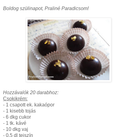
Boldog szülinapot, Praliné Paradicsom!
Hozzávalók 20 darabhoz:
Csokikrém:
- 1 csapott ek. kakaópor
- 1 kisebb tojás
- 6 dkg cukor
- 1 tk. kávé
- 10 dkg vaj
- 0,5 dl tejszín