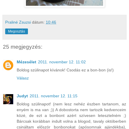
Praliné Zsuzsi
dátum:
10:46
Megosztás
25 megjegyzés:
Mézesélet
2011. november 12. 11:02
Boldog szülinapot kívánok! Csodás ez a bon-bon (is!)
Válasz
Judyt
2011. november 12. 11:15
Boldog szülinapot! (nem lesz nehéz észben tartanom, az
enyém is ma van ;)) A dobostorta nem tartozik kedvenceim
közé, de ezt a bonbont azért szívesen letesztelném ;)
Bárcsak korábban indult volna a blogod, tavaly októberben
csináltam először bonbonokat (apósomnak ajándékba),