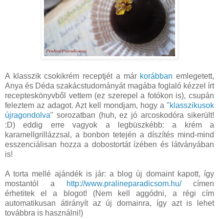
A klasszik csokikrém receptjét a már
korábban
emlegetett,
Anya és Déda szakácstudományát magába foglaló kézzel írt
recepteskönyvből vettem (ez szerepel a fotókon is), csupán
feleztem az adagot. Azt kell mondjam, hogy a "
klasszikusok
újragondolva
" sorozatban (huh, ez jó arcoskodóra sikerült!
:D) eddig erre vagyok a legbüszkébb: a krém a
karamellgrillázzsal, a bonbon tetején a díszítés mind-mind
esszenciálisan hozza a dobostortát ízében és látványában
is!
A torta mellé ajándék is jár: a blog új domaint kapott, így
mostantól a
http://www.pralineparadicsom.hu/
címen
érhetitek el a blogot! (Nem kell aggódni, a régi cím
automatikusan átirányít az új domainra, így azt is lehet
továbbra is használni!)