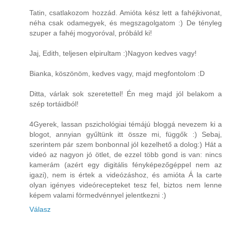
Tatin, csatlakozom hozzád. Amióta kész lett a fahéjkivonat,
néha csak odamegyek, és megszagolgatom :) De tényleg
szuper a fahéj mogyoróval, próbáld ki!
Jaj, Edith, teljesen elpirultam :)Nagyon kedves vagy!
Bianka, köszönöm, kedves vagy, majd megfontolom :D
Ditta, várlak sok szeretettel! Én meg majd jól belakom a
szép tortáidból!
4Gyerek, lassan pszichológiai témájú bloggá nevezem ki a
blogot, annyian gyűltünk itt össze mi, függők :) Sebaj,
szerintem pár szem bonbonnal jól kezelhető a dolog:) Hát a
videó az nagyon jó ötlet, de ezzel több gond is van: nincs
kamerám (azért egy digitális fényképezőgéppel nem az
igazi), nem is értek a videózáshoz, és amióta Á la carte
olyan igényes videórecepteket tesz fel, biztos nem lenne
képem valami förmedvénnyel jelentkezni :)
Válasz