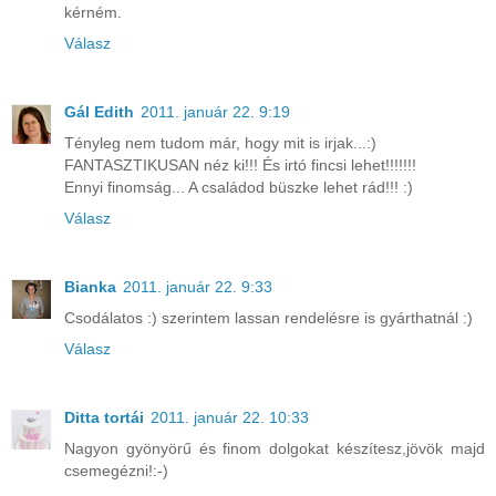
kérném.
Válasz
Gál Edith
2011. január 22. 9:19
Tényleg nem tudom már, hogy mit is irjak...:)
FANTASZTIKUSAN néz ki!!! És irtó fincsi lehet!!!!!!!
Ennyi finomság... A családod büszke lehet rád!!! :)
Válasz
Bianka
2011. január 22. 9:33
Csodálatos :) szerintem lassan rendelésre is gyárthatnál :)
Válasz
Ditta tortái
2011. január 22. 10:33
Nagyon gyönyörű és finom dolgokat készítesz,jövök majd
csemegézni!:-)