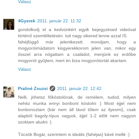
Válasz
4Gyerek
2011. január 22. 11:32
gondolkodj el a kedvünkért egyik bejegyzésed videóval
történő szemléltetésén. tuti nagy sikered lenne azzal IS.
fahéjfüggő már jelentkezett. mondjam, hogy a
mogyoróimádatom kisgyerekkorom jelen van, mikor egy
ősszel arra nógattam a családot, menjünk ez erdőbe
mogyorót gyűjteni, mert én biza mogyorótortát akartam.
Válasz
Praliné Zsuzsi
2011. január 22. 12:42
Nelli, jöhetsz főkóstolónak, de remélem, tudod, milyen
nehéz munka ennyi bonbont kóstolni :) Most éjjel nem
bonbonoztam (bár nem áll távol tőlem az ilyesmi), csak
alapból bagoly-típus vagyok, éjjel 1-2 előtt nem nagyon
szoktam aludni :)
Tücsök Bogár, szerintem is ideális (fahéjas) kávé mellé :)