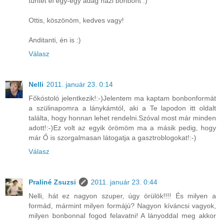
tüntet el egy-egy adag házi bonbont :)
Ottis, köszönöm, kedves vagy!
Anditanti, én is :)
Válasz
Nelli
2011. január 23. 0:14
Főkóstoló jelentkezik!:-)Jelentem ma kaptam bonbonformát
a szülinapomra a lánykámtól, aki a Te lapodon itt oldalt
találta, hogy honnan lehet rendelni.Szóval most már minden
adott!:-)Ez volt az egyik örömöm ma a másik pedig, hogy
már Ő is szorgalmasan látogatja a gasztroblogokat!:-)
Válasz
Praliné Zsuzsi
2011. január 23. 0:44
Nelli, hát ez nagyon szuper, úgy örülök!!!! És milyen a
formád, mármint milyen formájú? Nagyon kíváncsi vagyok,
milyen bonbonnal fogod felavatni! A lányoddal meg akkor