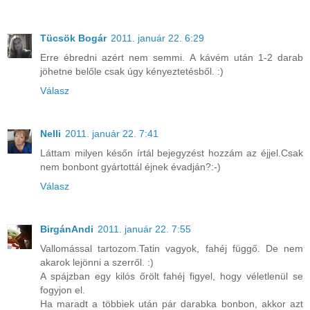
Tücsök Bogár
2011. január 22. 6:29
Erre ébredni azért nem semmi. A kávém után 1-2 darab
jöhetne belőle csak úgy kényeztetésből. :)
Válasz
Nelli
2011. január 22. 7:41
Láttam milyen későn írtál bejegyzést hozzám az éjjel.Csak
nem bonbont gyártottál éjnek évadján?:-)
Válasz
BirgánAndi
2011. január 22. 7:55
Vallomással tartozom.Tatin vagyok, fahéj függő. De nem
akarok lejönni a szerről. :)
A spájzban egy kilós őrölt fahéj figyel, hogy véletlenül se
fogyjon el.
Ha maradt a többiek után pár darabka bonbon, akkor azt