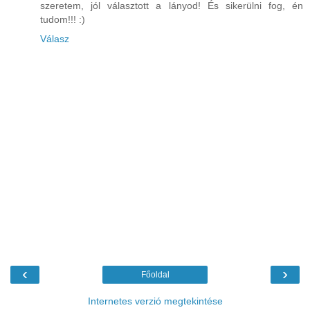
szeretem, jól választott a lányod! És sikerülni fog, én
tudom!!! :)
Válasz
‹
›
Főoldal
Internetes verzió megtekintése