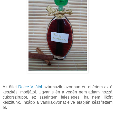
Az ötlet
Dolce Vitától
származik, azonban én eltértem az ő
készítési módjától. Ugyanis én a végén nem adtam hozzá
cukorszirupot, ez szerintem felesleges, ha nem likőrt
készítünk. Inkább a vaníliakivonat elve alapján készítettem
el.