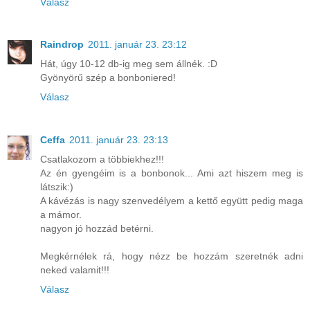
Válasz
Raindrop
2011. január 23. 23:12
Hát, úgy 10-12 db-ig meg sem állnék. :D
Gyönyörű szép a bonboniered!
Válasz
Ceffa
2011. január 23. 23:13
Csatlakozom a többiekhez!!!
Az én gyengéim is a bonbonok... Ami azt hiszem meg is
látszik:)
A kávézás is nagy szenvedélyem a kettő együtt pedig maga
a mámor.
nagyon jó hozzád betérni.
Megkérnélek rá, hogy nézz be hozzám szeretnék adni
neked valamit!!!
Válasz