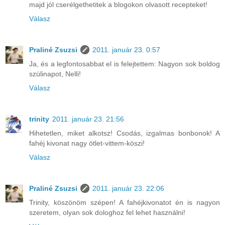
majd jól cserélgethetitek a blogokon olvasott recepteket!
Válasz
Praliné Zsuzsi
2011. január 23. 0:57
Ja, és a legfontosabbat el is felejtettem: Nagyon sok boldog
szülinapot, Nelli!
Válasz
trinity
2011. január 23. 21:56
Hihetetlen, miket alkotsz! Csodás, izgalmas bonbonok! A
fahéj kivonat nagy ötlet-vittem-köszi!
Válasz
Praliné Zsuzsi
2011. január 23. 22:06
Trinity, köszönöm szépen! A fahéjkivonatot én is nagyon
szeretem, olyan sok dologhoz fel lehet használni!