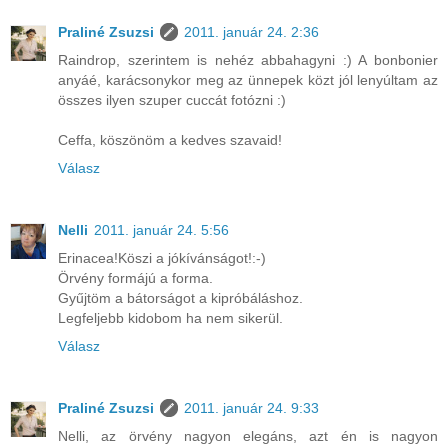
Praliné Zsuzsi
2011. január 24. 2:36
Raindrop, szerintem is nehéz abbahagyni :) A bonbonier
anyáé, karácsonykor meg az ünnepek közt jól lenyúltam az
összes ilyen szuper cuccát fotózni :)
Ceffa, köszönöm a kedves szavaid!
Válasz
Nelli
2011. január 24. 5:56
Erinacea!Köszi a jókívánságot!:-)
Örvény formájú a forma.
Gyűjtöm a bátorságot a kipróbáláshoz.
Legfeljebb kidobom ha nem sikerül.
Válasz
Praliné Zsuzsi
2011. január 24. 9:33
Nelli, az örvény nagyon elegáns, azt én is nagyon