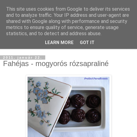
This site uses cookies from Google to deliver its services
and to analyze traffic. Your IP address and user-agent are
shared with Google along with performance and security
metrics to ensure quality of service, generate usage
statistics, and to detect and address abuse.
LEARN MORE
GOT IT
▼
2011. január 22.
Fahéjas - mogyorós rózsapraliné