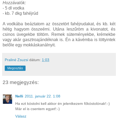
Hozzávalók:
- 5 dl vodka
- kb. 7 dkg fahéjrúd
A vodkába beáztatom az összetört fahéjrudakat, és kb. két
hétig hagyom összeérni. Utána leszűröm a kivonatot, és
csinos üvegekbe töltöm. Remek süteményekbe, krémekbe
vagy akár gasztroajándéknak is. Én a kávémba is löttyintek
belőle egy mokkáskanálnyit.
Praliné Zsuzsi
dátum:
1:03
Megosztás
23 megjegyzés:
Nelli
2011. január 22. 1:08
Ha ezt kóstolni kell akkor én jelentkezem főkóstolónak!:-)
Már el is csentem egyet!:-)
Válasz