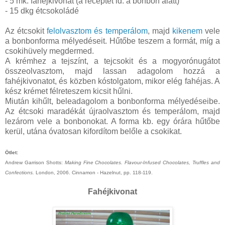
- 5 mk. fahéjkivonat (a receptet ld. a bonbon alatt)
- 15 dkg étcsokoládé
Az étcsokit
felolvasztom és temperálom
, majd
kikenem
vele
a bonbonforma mélyedéseit. Hűtőbe teszem a formát, míg a
csokihüvely megdermed.
A krémhez a tejszínt, a tejcsokit és a mogyorónugátot
összeolvasztom, majd lassan adagolom hozzá a
fahéjkivonatot, és közben kóstolgatom, mikor elég fahéjas. A
kész krémet félreteszem kicsit hűlni.
Miután kihűlt, beleadagolom a bonbonforma mélyedéseibe.
Az étcsoki maradékát újraolvasztom és temperálom, majd
lezárom vele a bonbonokat. A forma kb. egy órára hűtőbe
kerül, utána óvatosan kifordítom belőle a csokikat.
Ötlet:
Andrew Garrison Shotts:
Making Fine Chocolates. Flavour-Infused Chocolates, Truffles and
Confections.
London, 2006. Cinnamon - Hazelnut, pp. 118-119.
Fahéjkivonat