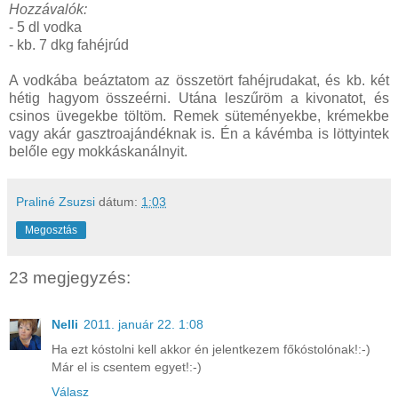
Hozzávalók:
- 5 dl vodka
- kb. 7 dkg fahéjrúd
A vodkába beáztatom az összetört fahéjrudakat, és kb. két
hétig hagyom összeérni. Utána leszűröm a kivonatot, és
csinos üvegekbe töltöm. Remek süteményekbe, krémekbe
vagy akár gasztroajándéknak is. Én a kávémba is löttyintek
belőle egy mokkáskanálnyit.
Praliné Zsuzsi
dátum:
1:03
Megosztás
23 megjegyzés:
Nelli
2011. január 22. 1:08
Ha ezt kóstolni kell akkor én jelentkezem főkóstolónak!:-)
Már el is csentem egyet!:-)
Válasz