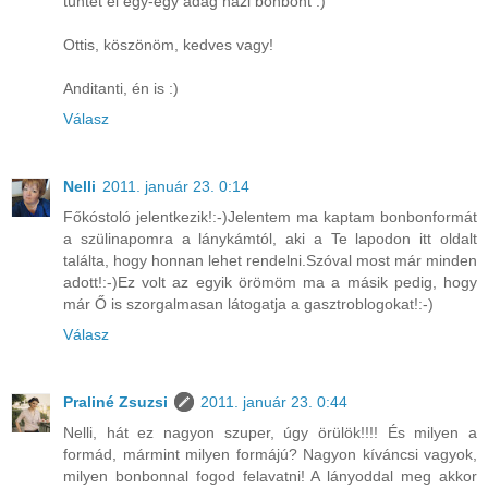
tüntet el egy-egy adag házi bonbont :)
Ottis, köszönöm, kedves vagy!
Anditanti, én is :)
Válasz
Nelli
2011. január 23. 0:14
Főkóstoló jelentkezik!:-)Jelentem ma kaptam bonbonformát
a szülinapomra a lánykámtól, aki a Te lapodon itt oldalt
találta, hogy honnan lehet rendelni.Szóval most már minden
adott!:-)Ez volt az egyik örömöm ma a másik pedig, hogy
már Ő is szorgalmasan látogatja a gasztroblogokat!:-)
Válasz
Praliné Zsuzsi
2011. január 23. 0:44
Nelli, hát ez nagyon szuper, úgy örülök!!!! És milyen a
formád, mármint milyen formájú? Nagyon kíváncsi vagyok,
milyen bonbonnal fogod felavatni! A lányoddal meg akkor