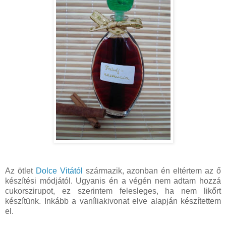
Az ötlet
Dolce Vitától
származik, azonban én eltértem az ő
készítési módjától. Ugyanis én a végén nem adtam hozzá
cukorszirupot, ez szerintem felesleges, ha nem likőrt
készítünk. Inkább a vaníliakivonat elve alapján készítettem
el.