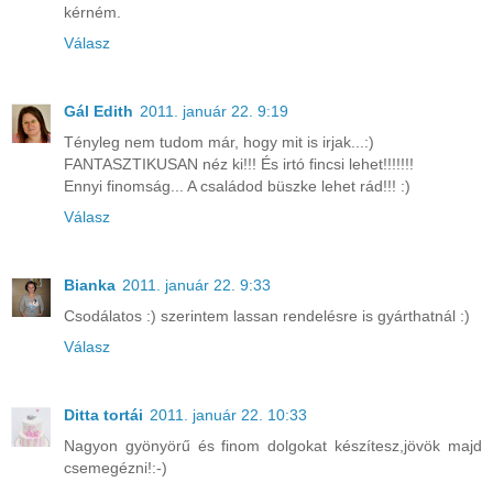
kérném.
Válasz
Gál Edith
2011. január 22. 9:19
Tényleg nem tudom már, hogy mit is irjak...:)
FANTASZTIKUSAN néz ki!!! És irtó fincsi lehet!!!!!!!
Ennyi finomság... A családod büszke lehet rád!!! :)
Válasz
Bianka
2011. január 22. 9:33
Csodálatos :) szerintem lassan rendelésre is gyárthatnál :)
Válasz
Ditta tortái
2011. január 22. 10:33
Nagyon gyönyörű és finom dolgokat készítesz,jövök majd
csemegézni!:-)