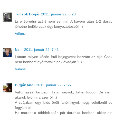
Tücsök Bogár
2011. január 22. 6:29
Erre ébredni azért nem semmi. A kávém után 1-2 darab
jöhetne belőle csak úgy kényeztetésből. :)
Válasz
Nelli
2011. január 22. 7:41
Láttam milyen későn írtál bejegyzést hozzám az éjjel.Csak
nem bonbont gyártottál éjnek évadján?:-)
Válasz
BirgánAndi
2011. január 22. 7:55
Vallomással tartozom.Tatin vagyok, fahéj függő. De nem
akarok lejönni a szerről. :)
A spájzban egy kilós őrölt fahéj figyel, hogy véletlenül se
fogyjon el.
Ha maradt a többiek után pár darabka bonbon, akkor azt