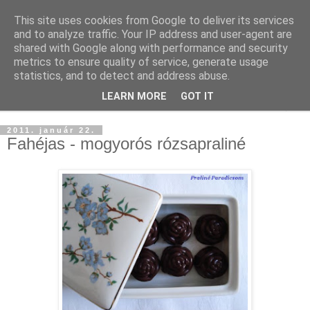
This site uses cookies from Google to deliver its services
and to analyze traffic. Your IP address and user-agent are
shared with Google along with performance and security
metrics to ensure quality of service, generate usage
statistics, and to detect and address abuse.
LEARN MORE
GOT IT
▼
2011. január 22.
Fahéjas - mogyorós rózsapraliné