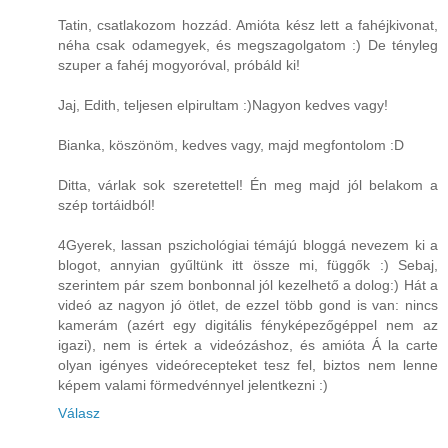
Tatin, csatlakozom hozzád. Amióta kész lett a fahéjkivonat,
néha csak odamegyek, és megszagolgatom :) De tényleg
szuper a fahéj mogyoróval, próbáld ki!
Jaj, Edith, teljesen elpirultam :)Nagyon kedves vagy!
Bianka, köszönöm, kedves vagy, majd megfontolom :D
Ditta, várlak sok szeretettel! Én meg majd jól belakom a
szép tortáidból!
4Gyerek, lassan pszichológiai témájú bloggá nevezem ki a
blogot, annyian gyűltünk itt össze mi, függők :) Sebaj,
szerintem pár szem bonbonnal jól kezelhető a dolog:) Hát a
videó az nagyon jó ötlet, de ezzel több gond is van: nincs
kamerám (azért egy digitális fényképezőgéppel nem az
igazi), nem is értek a videózáshoz, és amióta Á la carte
olyan igényes videórecepteket tesz fel, biztos nem lenne
képem valami förmedvénnyel jelentkezni :)
Válasz