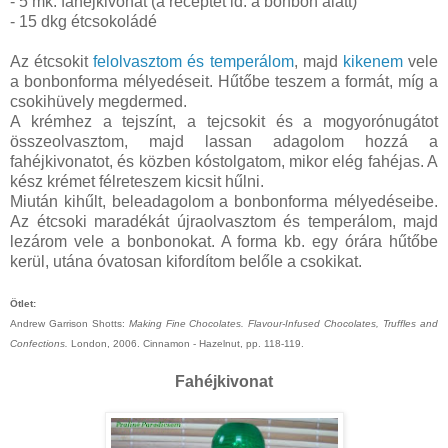
- 5 mk. fahéjkivonat (a receptet ld. a bonbon alatt)
- 15 dkg étcsokoládé
Az étcsokit
felolvasztom és temperálom
, majd
kikenem
vele
a bonbonforma mélyedéseit. Hűtőbe teszem a formát, míg a
csokihüvely megdermed.
A krémhez a tejszínt, a tejcsokit és a mogyorónugátot
összeolvasztom, majd lassan adagolom hozzá a
fahéjkivonatot, és közben kóstolgatom, mikor elég fahéjas. A
kész krémet félreteszem kicsit hűlni.
Miután kihűlt, beleadagolom a bonbonforma mélyedéseibe.
Az étcsoki maradékát újraolvasztom és temperálom, majd
lezárom vele a bonbonokat. A forma kb. egy órára hűtőbe
kerül, utána óvatosan kifordítom belőle a csokikat.
Ötlet:
Andrew Garrison Shotts:
Making Fine Chocolates. Flavour-Infused Chocolates, Truffles and
Confections.
London, 2006. Cinnamon - Hazelnut, pp. 118-119.
Fahéjkivonat