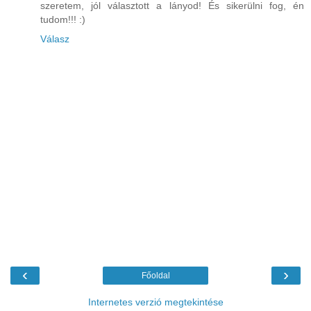
szeretem, jól választott a lányod! És sikerülni fog, én
tudom!!! :)
Válasz
‹
›
Főoldal
Internetes verzió megtekintése