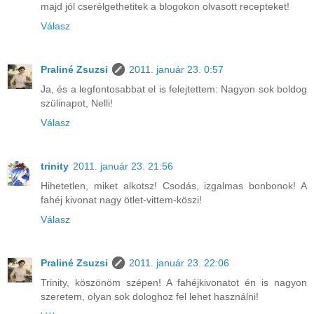
majd jól cserélgethetitek a blogokon olvasott recepteket!
Válasz
Praliné Zsuzsi
2011. január 23. 0:57
Ja, és a legfontosabbat el is felejtettem: Nagyon sok boldog
szülinapot, Nelli!
Válasz
trinity
2011. január 23. 21:56
Hihetetlen, miket alkotsz! Csodás, izgalmas bonbonok! A
fahéj kivonat nagy ötlet-vittem-köszi!
Válasz
Praliné Zsuzsi
2011. január 23. 22:06
Trinity, köszönöm szépen! A fahéjkivonatot én is nagyon
szeretem, olyan sok dologhoz fel lehet használni!