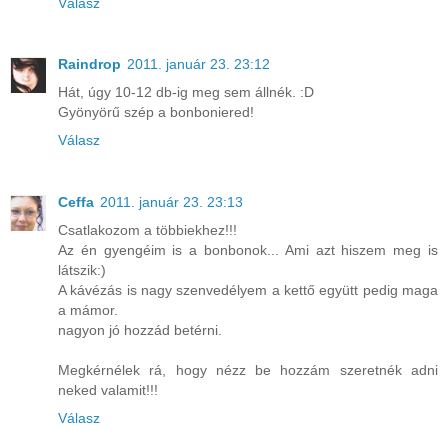
Válasz
Raindrop
2011. január 23. 23:12
Hát, úgy 10-12 db-ig meg sem állnék. :D
Gyönyörű szép a bonboniered!
Válasz
Ceffa
2011. január 23. 23:13
Csatlakozom a többiekhez!!!
Az én gyengéim is a bonbonok... Ami azt hiszem meg is
látszik:)
A kávézás is nagy szenvedélyem a kettő együtt pedig maga
a mámor.
nagyon jó hozzád betérni.
Megkérnélek rá, hogy nézz be hozzám szeretnék adni
neked valamit!!!
Válasz