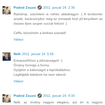
Praliné Zsuzsi
2011. január 24. 2:36
Raindrop, szerintem is nehéz abbahagyni :) A bonbonier
anyáé, karácsonykor meg az ünnepek közt jól lenyúltam az
összes ilyen szuper cuccát fotózni :)
Ceffa, köszönöm a kedves szavaid!
Válasz
Nelli
2011. január 24. 5:56
Erinacea!Köszi a jókívánságot!:-)
Örvény formájú a forma.
Gyűjtöm a bátorságot a kipróbáláshoz.
Legfeljebb kidobom ha nem sikerül.
Válasz
Praliné Zsuzsi
2011. január 24. 9:33
Nelli, az örvény nagyon elegáns, azt én is nagyon