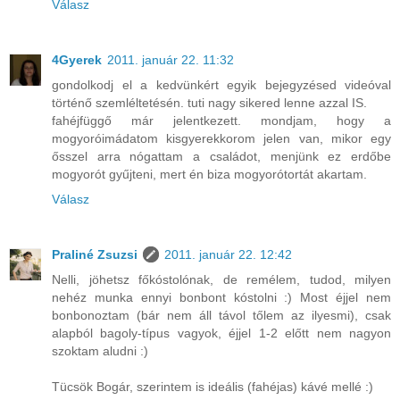
Válasz
4Gyerek
2011. január 22. 11:32
gondolkodj el a kedvünkért egyik bejegyzésed videóval
történő szemléltetésén. tuti nagy sikered lenne azzal IS.
fahéjfüggő már jelentkezett. mondjam, hogy a
mogyoróimádatom kisgyerekkorom jelen van, mikor egy
ősszel arra nógattam a családot, menjünk ez erdőbe
mogyorót gyűjteni, mert én biza mogyorótortát akartam.
Válasz
Praliné Zsuzsi
2011. január 22. 12:42
Nelli, jöhetsz főkóstolónak, de remélem, tudod, milyen
nehéz munka ennyi bonbont kóstolni :) Most éjjel nem
bonbonoztam (bár nem áll távol tőlem az ilyesmi), csak
alapból bagoly-típus vagyok, éjjel 1-2 előtt nem nagyon
szoktam aludni :)
Tücsök Bogár, szerintem is ideális (fahéjas) kávé mellé :)