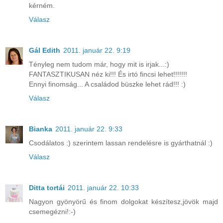
kérném.
Válasz
Gál Edith
2011. január 22. 9:19
Tényleg nem tudom már, hogy mit is irjak...:)
FANTASZTIKUSAN néz ki!!! És irtó fincsi lehet!!!!!!!
Ennyi finomság... A családod büszke lehet rád!!! :)
Válasz
Bianka
2011. január 22. 9:33
Csodálatos :) szerintem lassan rendelésre is gyárthatnál :)
Válasz
Ditta tortái
2011. január 22. 10:33
Nagyon gyönyörű és finom dolgokat készítesz,jövök majd
csemegézni!:-)