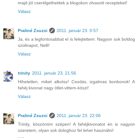
majd jól cserélgethetitek a blogokon olvasott recepteket!
Válasz
Praliné Zsuzsi
2011. január 23. 0:57
Ja, és a legfontosabbat el is felejtettem: Nagyon sok boldog
szülinapot, Nelli!
Válasz
trinity
2011. január 23. 21:56
Hihetetlen, miket alkotsz! Csodás, izgalmas bonbonok! A
fahéj kivonat nagy ötlet-vittem-köszi!
Válasz
Praliné Zsuzsi
2011. január 23. 22:06
Trinity, köszönöm szépen! A fahéjkivonatot én is nagyon
szeretem, olyan sok dologhoz fel lehet használni!