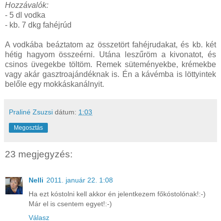
Hozzávalók:
- 5 dl vodka
- kb. 7 dkg fahéjrúd
A vodkába beáztatom az összetört fahéjrudakat, és kb. két
hétig hagyom összeérni. Utána leszűröm a kivonatot, és
csinos üvegekbe töltöm. Remek süteményekbe, krémekbe
vagy akár gasztroajándéknak is. Én a kávémba is löttyintek
belőle egy mokkáskanálnyit.
Praliné Zsuzsi
dátum:
1:03
Megosztás
23 megjegyzés:
Nelli
2011. január 22. 1:08
Ha ezt kóstolni kell akkor én jelentkezem főkóstolónak!:-)
Már el is csentem egyet!:-)
Válasz