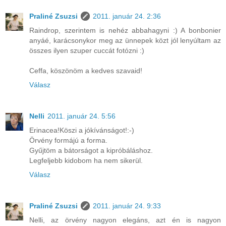
Praliné Zsuzsi
2011. január 24. 2:36
Raindrop, szerintem is nehéz abbahagyni :) A bonbonier
anyáé, karácsonykor meg az ünnepek közt jól lenyúltam az
összes ilyen szuper cuccát fotózni :)
Ceffa, köszönöm a kedves szavaid!
Válasz
Nelli
2011. január 24. 5:56
Erinacea!Köszi a jókívánságot!:-)
Örvény formájú a forma.
Gyűjtöm a bátorságot a kipróbáláshoz.
Legfeljebb kidobom ha nem sikerül.
Válasz
Praliné Zsuzsi
2011. január 24. 9:33
Nelli, az örvény nagyon elegáns, azt én is nagyon