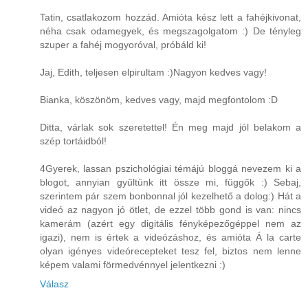
Tatin, csatlakozom hozzád. Amióta kész lett a fahéjkivonat,
néha csak odamegyek, és megszagolgatom :) De tényleg
szuper a fahéj mogyoróval, próbáld ki!
Jaj, Edith, teljesen elpirultam :)Nagyon kedves vagy!
Bianka, köszönöm, kedves vagy, majd megfontolom :D
Ditta, várlak sok szeretettel! Én meg majd jól belakom a
szép tortáidból!
4Gyerek, lassan pszichológiai témájú bloggá nevezem ki a
blogot, annyian gyűltünk itt össze mi, függők :) Sebaj,
szerintem pár szem bonbonnal jól kezelhető a dolog:) Hát a
videó az nagyon jó ötlet, de ezzel több gond is van: nincs
kamerám (azért egy digitális fényképezőgéppel nem az
igazi), nem is értek a videózáshoz, és amióta Á la carte
olyan igényes videórecepteket tesz fel, biztos nem lenne
képem valami förmedvénnyel jelentkezni :)
Válasz