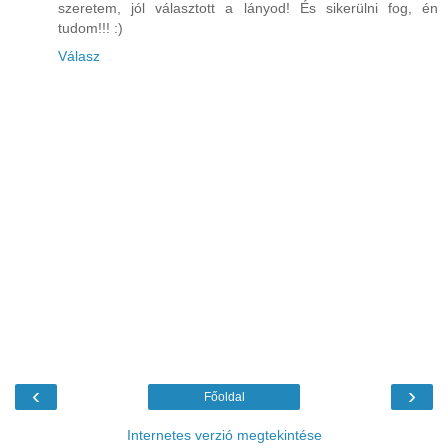
szeretem, jól választott a lányod! És sikerülni fog, én
tudom!!! :)
Válasz
‹
›
Főoldal
Internetes verzió megtekintése