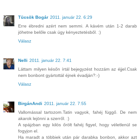
Tücsök Bogár
2011. január 22. 6:29
Erre ébredni azért nem semmi. A kávém után 1-2 darab
jöhetne belőle csak úgy kényeztetésből. :)
Válasz
Nelli
2011. január 22. 7:41
Láttam milyen későn írtál bejegyzést hozzám az éjjel.Csak
nem bonbont gyártottál éjnek évadján?:-)
Válasz
BirgánAndi
2011. január 22. 7:55
Vallomással tartozom.Tatin vagyok, fahéj függő. De nem
akarok lejönni a szerről. :)
A spájzban egy kilós őrölt fahéj figyel, hogy véletlenül se
fogyjon el.
Ha maradt a többiek után pár darabka bonbon, akkor azt