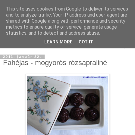
This site uses cookies from Google to deliver its services
and to analyze traffic. Your IP address and user-agent are
shared with Google along with performance and security
metrics to ensure quality of service, generate usage
statistics, and to detect and address abuse.
LEARN MORE
GOT IT
▼
2011. január 22.
Fahéjas - mogyorós rózsapraliné