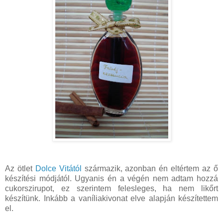
Az ötlet
Dolce Vitától
származik, azonban én eltértem az ő
készítési módjától. Ugyanis én a végén nem adtam hozzá
cukorszirupot, ez szerintem felesleges, ha nem likőrt
készítünk. Inkább a vaníliakivonat elve alapján készítettem
el.