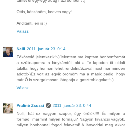
tüntet el egy-egy adag házi bonbont :)
Ottis, köszönöm, kedves vagy!
Anditanti, én is :)
Válasz
Nelli
2011. január 23. 0:14
Főkóstoló jelentkezik!:-)Jelentem ma kaptam bonbonformát
a szülinapomra a lánykámtól, aki a Te lapodon itt oldalt
találta, hogy honnan lehet rendelni.Szóval most már minden
adott!:-)Ez volt az egyik örömöm ma a másik pedig, hogy
már Ő is szorgalmasan látogatja a gasztroblogokat!:-)
Válasz
Praliné Zsuzsi
2011. január 23. 0:44
Nelli, hát ez nagyon szuper, úgy örülök!!!! És milyen a
formád, mármint milyen formájú? Nagyon kíváncsi vagyok,
milyen bonbonnal fogod felavatni! A lányoddal meg akkor