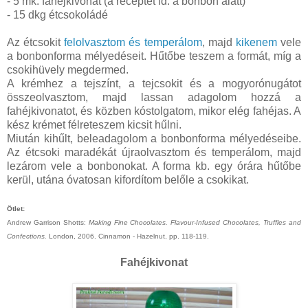
- 5 mk. fahéjkivonat (a receptet ld. a bonbon alatt)
- 15 dkg étcsokoládé
Az étcsokit
felolvasztom és temperálom
, majd
kikenem
vele
a bonbonforma mélyedéseit. Hűtőbe teszem a formát, míg a
csokihüvely megdermed.
A krémhez a tejszínt, a tejcsokit és a mogyorónugátot
összeolvasztom, majd lassan adagolom hozzá a
fahéjkivonatot, és közben kóstolgatom, mikor elég fahéjas. A
kész krémet félreteszem kicsit hűlni.
Miután kihűlt, beleadagolom a bonbonforma mélyedéseibe.
Az étcsoki maradékát újraolvasztom és temperálom, majd
lezárom vele a bonbonokat. A forma kb. egy órára hűtőbe
kerül, utána óvatosan kifordítom belőle a csokikat.
Ötlet:
Andrew Garrison Shotts:
Making Fine Chocolates. Flavour-Infused Chocolates, Truffles and
Confections.
London, 2006. Cinnamon - Hazelnut, pp. 118-119.
Fahéjkivonat