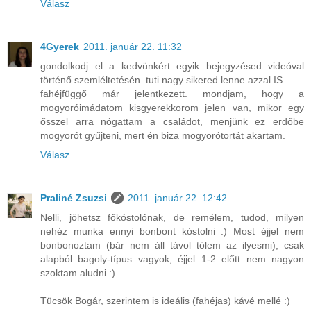
Válasz
4Gyerek
2011. január 22. 11:32
gondolkodj el a kedvünkért egyik bejegyzésed videóval
történő szemléltetésén. tuti nagy sikered lenne azzal IS.
fahéjfüggő már jelentkezett. mondjam, hogy a
mogyoróimádatom kisgyerekkorom jelen van, mikor egy
ősszel arra nógattam a családot, menjünk ez erdőbe
mogyorót gyűjteni, mert én biza mogyorótortát akartam.
Válasz
Praliné Zsuzsi
2011. január 22. 12:42
Nelli, jöhetsz főkóstolónak, de remélem, tudod, milyen
nehéz munka ennyi bonbont kóstolni :) Most éjjel nem
bonbonoztam (bár nem áll távol tőlem az ilyesmi), csak
alapból bagoly-típus vagyok, éjjel 1-2 előtt nem nagyon
szoktam aludni :)
Tücsök Bogár, szerintem is ideális (fahéjas) kávé mellé :)