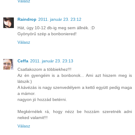
Válasz
Raindrop
2011. január 23. 23:12
Hát, úgy 10-12 db-ig meg sem állnék. :D
Gyönyörű szép a bonboniered!
Válasz
Ceffa
2011. január 23. 23:13
Csatlakozom a többiekhez!!!
Az én gyengéim is a bonbonok... Ami azt hiszem meg is
látszik:)
A kávézás is nagy szenvedélyem a kettő együtt pedig maga
a mámor.
nagyon jó hozzád betérni.
Megkérnélek rá, hogy nézz be hozzám szeretnék adni
neked valamit!!!
Válasz