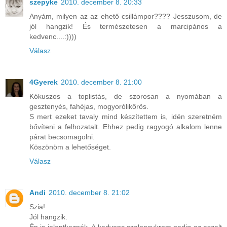
szepyke
2010. december 8. 20:33
Anyám, milyen az az ehető csillámpor???? Jesszusom, de
jól hangzik! És természetesen a marcipános a
kedvenc....:))))
Válasz
4Gyerek
2010. december 8. 21:00
Kókuszos a toplistás, de szorosan a nyomában a
gesztenyés, fahéjas, mogyorólikőrös.
S mert ezeket tavaly mind készítettem is, idén szeretném
bővíteni a felhozatalt. Ehhez pedig ragyogó alkalom lenne
párat becsomagolni.
Köszönöm a lehetőséget.
Válasz
Andi
2010. december 8. 21:02
Szia!
Jól hangzik.
Én is jelentkeznék. A kedvenc szaloncukrom pedig az aszalt