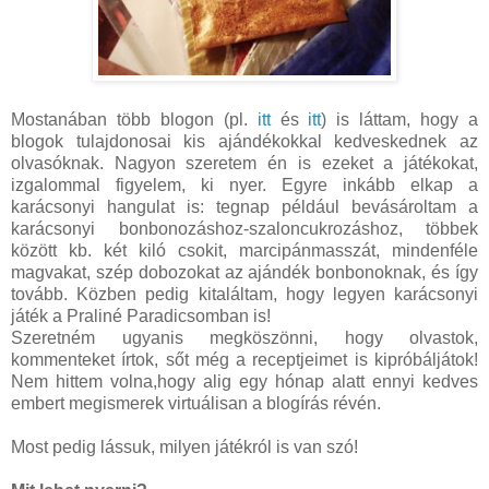
Mostanában több blogon (pl.
itt
és
itt
) is láttam, hogy a
blogok tulajdonosai kis ajándékokkal kedveskednek az
olvasóknak. Nagyon szeretem én is ezeket a játékokat,
izgalommal figyelem, ki nyer. Egyre inkább elkap a
karácsonyi hangulat is: tegnap például bevásároltam a
karácsonyi bonbonozáshoz-szaloncukrozáshoz, többek
között kb. két kiló csokit, marcipánmasszát, mindenféle
magvakat, szép dobozokat az ajándék bonbonoknak, és így
tovább. Közben pedig kitaláltam, hogy legyen karácsonyi
játék a Praliné Paradicsomban is!
Szeretném ugyanis megköszönni, hogy olvastok,
kommenteket írtok, sőt még a receptjeimet is kipróbáljátok!
Nem hittem volna,hogy alig egy hónap alatt ennyi kedves
embert megismerek virtuálisan a blogírás révén.
Most pedig lássuk, milyen játékról is van szó!