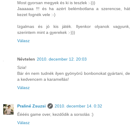
Most gyorsan megyek és ki is teszlek :-)))
Jaaaaaa !!! és ha azért belémbotlana a szerencse, hát
kezet fognék vele :-)
Izgalmas és jó kis játék. Ilyenkor olyanok vagyunk,
szerintem mint a gyerekek :-)))
Válasz
Névtelen
2010. december 12. 20:03
Szia!
Bár én nem tudnék ilyen gyönyörű bonbonokat gyártani, de
a kedvencem a karamellás!
Válasz
Praliné Zsuzsi
2010. december 14. 0:32
Éééés game over, kezdődik a sorsolás :)
Válasz