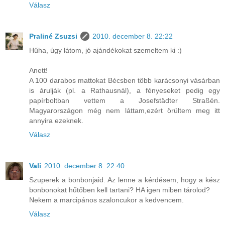
Válasz
Praliné Zsuzsi
2010. december 8. 22:22
Hűha, úgy látom, jó ajándékokat szemeltem ki :)
Anett!
A 100 darabos mattokat Bécsben több karácsonyi vásárban
is árulják (pl. a Rathausnál), a fényeseket pedig egy
papírboltban vettem a Josefstädter Straßén.
Magyarországon még nem láttam,ezért örültem meg itt
annyira ezeknek.
Válasz
Vali
2010. december 8. 22:40
Szuperek a bonbonjaid. Az lenne a kérdésem, hogy a kész
bonbonokat hűtőben kell tartani? HA igen miben tárolod?
Nekem a marcipános szaloncukor a kedvencem.
Válasz