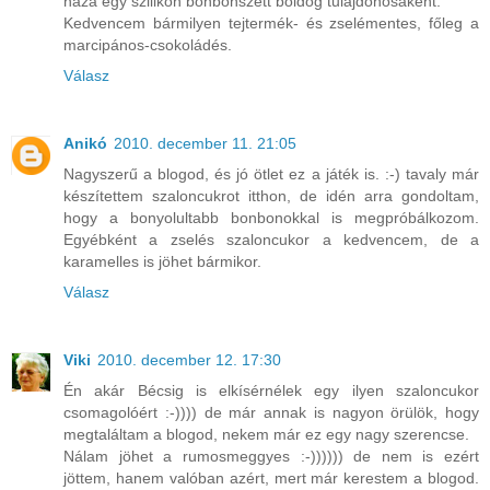
haza egy szilikon bonbonszett boldog tulajdonosaként.
Kedvencem bármilyen tejtermék- és zselémentes, főleg a
marcipános-csokoládés.
Válasz
Anikó
2010. december 11. 21:05
Nagyszerű a blogod, és jó ötlet ez a játék is. :-) tavaly már
készítettem szaloncukrot itthon, de idén arra gondoltam,
hogy a bonyolultabb bonbonokkal is megpróbálkozom.
Egyébként a zselés szaloncukor a kedvencem, de a
karamelles is jöhet bármikor.
Válasz
Viki
2010. december 12. 17:30
Én akár Bécsig is elkísérnélek egy ilyen szaloncukor
csomagolóért :-)))) de már annak is nagyon örülök, hogy
megtaláltam a blogod, nekem már ez egy nagy szerencse.
Nálam jöhet a rumosmeggyes :-)))))) de nem is ezért
jöttem, hanem valóban azért, mert már kerestem a blogod.