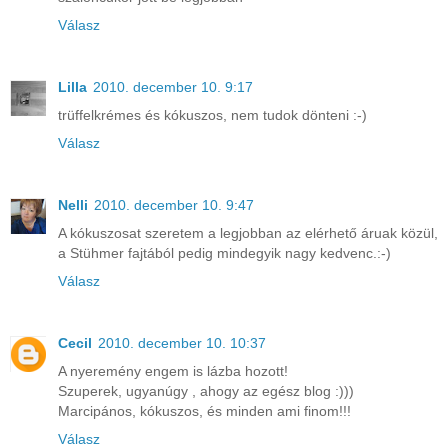
Válasz
Lilla
2010. december 10. 9:17
trüffelkrémes és kókuszos, nem tudok dönteni :-)
Válasz
Nelli
2010. december 10. 9:47
A kókuszosat szeretem a legjobban az elérhető áruak közül,
a Stühmer fajtából pedig mindegyik nagy kedvenc.:-)
Válasz
Cecil
2010. december 10. 10:37
A nyeremény engem is lázba hozott!
Szuperek, ugyanúgy , ahogy az egész blog :)))
Marcipános, kókuszos, és minden ami finom!!!
Válasz