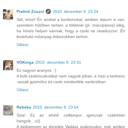
Praliné Zsuzsi
2010. december 8. 23:24
Vali, köszi! Én azokat a bonbonokat, amiben tejszín is van,
szeretem hűtőben tartani, a többinél (pl. marcipános) elég,
ha hűvös helyen vannak, hogy a csoki ne olvadozzon. Én
lezárható műanyag dobozokban tartom.
Válasz
VOKinga
2010. december 8. 23:41
Ez nagyon aranyos. :)
A bolti szaloncukrokkal nem vagyok jóban, a házi a kedvenc
-aszalt gyümölcs és csoki mindenféle variációban.
Válasz
Rebeka
2010. december 8. 23:54
Szia! Ez az ehető csillámpor igencsak csábítóan
hangzik...:o))
A kedvencem az étcsokis Vadász szaloncukor, már amikor