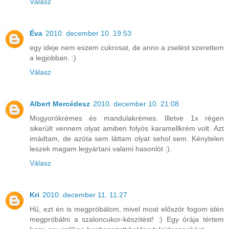
Válasz
Éva
2010. december 10. 19:53
egy ideje nem eszem cukrosat, de anno a zselést szerettem
a legjobban. :)
Válasz
Albert Mercédesz
2010. december 10. 21:08
Mogyorókrémes és mandulakrémes. Illetve 1x régen
sikerült vennem olyat amiben folyós karamellkrém volt. Azt
imádtam, de azóta sem láttam olyat sehol sem. Kénytelen
leszek magam legyártani valami hasonlót :).
Válasz
Kri
2010. december 11. 11:27
Hű, ezt én is megpróbálom, mivel most először fogom idén
megpróbálni a szaloncukor-készítést! :) Egy órája tértem