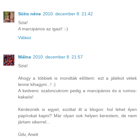
Sütis néne
2010. december 8. 21:42
Szia!
A marcipános az igazi! :-)
Válasz
Málna
2010. december 8. 21:57
Szia!
Ahogy a többiek is mondták előttem: ezt a játékot vétek
lenne kihagyni...! :)
A kedvenc szaloncukrom pedig a marcipános és a rumos-
kakaós!
Kérdeznék is egyet, ezúttal itt a blogon: hol lehet ilyen
papírokat kapni? Már olyan sok helyen kerestem, de nem
jártam sikerrel...
Üdv, Anett