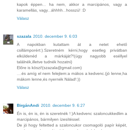
kapok éppen... ha nem, akkor a marcipános, vagy a
karamellás, vagy...áhhhh...hosszú! :D
Válasz
szazala
2010. december 9. 6:03
A napokban kutattam át a netet ehető
csillámporért:).Szeretném kérni,hogy esetleg privátban
elküldenéd a márkáját?!(úgy nagyobb eséllyel
találnék,illetve tudnék hozatni)
Előre is köszi!(szazala@gmail.com)
....és amíg el nem felejtem:a mákos a kedvenc.(jó lenne,ha
mákom lenne,és nyernék Nálad!:))
Válasz
BirgánAndi
2010. december 9. 6:27
Én is, én is, én is szeretnék !:)A kedvenc szaloncukkedlim a
marcipános, bármilyen ízesítéssel.
De jó hogy feltetted a szaloncukor csomagoló papír képét,