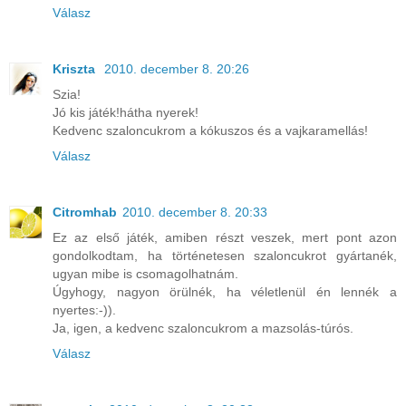
Válasz
Kriszta
2010. december 8. 20:26
Szia!
Jó kis játék!hátha nyerek!
Kedvenc szaloncukrom a kókuszos és a vajkaramellás!
Válasz
Citromhab
2010. december 8. 20:33
Ez az első játék, amiben részt veszek, mert pont azon
gondolkodtam, ha történetesen szaloncukrot gyártanék,
ugyan mibe is csomagolhatnám.
Úgyhogy, nagyon örülnék, ha véletlenül én lennék a
nyertes:-)).
Ja, igen, a kedvenc szaloncukrom a mazsolás-túrós.
Válasz