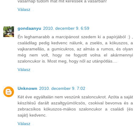
vasárnap tudom mát mit keressek a vásárban!
Válasz
gondaanyu
2010. december 9. 6:59
Én leghamarabb a marcipánost szedem ki a papírjából :) ,
családilag pedig kedvenc nálunk, a zselés, a kókuszos, a
vajkaramellás, a gumicukros, az almás a rumos, és olyan
még nem volt, hogy ne fogyott volna el akármennyi
szaloncukor is. Most meg, hogy nől az utánpótlás....
Válasz
Unknown
2010. december 9. 7:02
Két éve egyáltalán nem veszünk szaloncukrot. Azóta a saját
készítésű darált aszaltgyümölcsös, csokival bevonva és a
zebracsíkos kókuszos-mákos szaloncukor a családi (és
saját) kedvenc.
Válasz