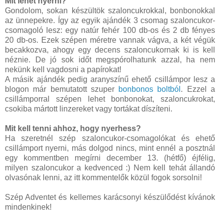
Mit lehet nyerni?
Gondolom, sokan készültök szaloncukrokkal, bonbonokkal
az ünnepekre. Így az egyik ajándék 3 csomag szaloncukor-
csomagoló lesz: egy natúr fehér 100 db-os és 2 db fényes
20 db-os. Ezek szépen méretre vannak vágva, a két végük
becakkozva, ahogy egy decens szaloncukornak ki is kell
néznie. De jó sok időt megspórolhatunk azzal, ha nem
nekünk kell vagdosni a papírokat!
A másik ajándék pedig aranyszínű ehető csillámpor lesz a
blogon már bemutatott szuper
bonbonos boltból
. Ezzel a
csillámporral szépen lehet bonbonokat, szaloncukrokat,
csokiba mártott linzereket vagy tortákat díszíteni.
Mit kell tenni ahhoz, hogy nyerhess?
Ha szeretnél szép szaloncukor-csomagolókat és ehető
csillámport nyerni, más dolgod nincs, mint ennél a posztnál
egy kommentben megírni december 13. (hétfő) éjfélig,
milyen szaloncukor a kedvenced :) Nem kell tehát állandó
olvasónak lenni, az itt kommentelők közül fogok sorsolni!
Szép Adventet és kellemes karácsonyi készülődést kívánok
mindenkinek!