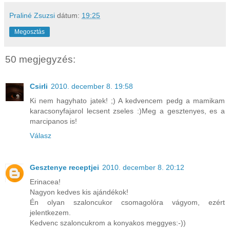
Praliné Zsuzsi
dátum:
19:25
Megosztás
50 megjegyzés:
Csirli
2010. december 8. 19:58
Ki nem hagyhato jatek! ;) A kedvencem pedg a mamikam
karacsonyfajarol lecsent zseles :)Meg a gesztenyes, es a
marcipanos is!
Válasz
Gesztenye receptjei
2010. december 8. 20:12
Erinacea!
Nagyon kedves kis ajándékok!
Én olyan szaloncukor csomagolóra vágyom, ezért
jelentkezem.
Kedvenc szaloncukrom a konyakos meggyes:-))