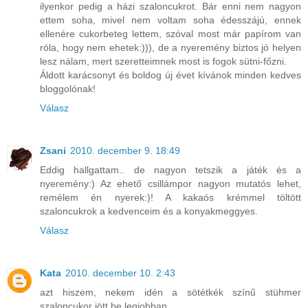
ilyenkor pedig a házi szaloncukrot. Bár enni nem nagyon
ettem soha, mivel nem voltam soha édesszájú, ennek
ellenére cukorbeteg lettem, szóval most már papírom van
róla, hogy nem ehetek:))), de a nyeremény biztos jó helyen
lesz nálam, mert szeretteimnek most is fogok sütni-főzni.
Áldott karácsonyt és boldog új évet kívánok minden kedves
bloggolónak!
Válasz
Zsani
2010. december 9. 18:49
Eddig hallgattam.. de nagyon tetszik a játék és a
nyeremény:) Az ehető csillámpor nagyon mutatós lehet,
remélem én nyerek:)! A kakaós krémmel töltött
szaloncukrok a kedvenceim és a konyakmeggyes.
Válasz
Kata
2010. december 10. 2:43
azt hiszem, nekem idén a sötétkék színű stühmer
szaloncukor jött be legjobban