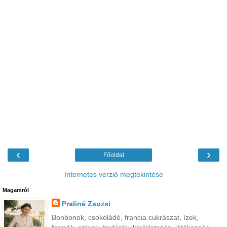
‹
›
Főoldal
Internetes verzió megtekintése
Magamról
Praliné Zsuzsi
Bonbonok, csokoládé, francia cukrászat, ízek,