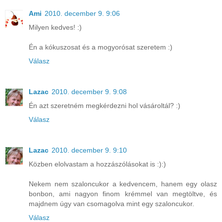
Ami
2010. december 9. 9:06
Milyen kedves! :)
Én a kókuszosat és a mogyorósat szeretem :)
Válasz
Lazac
2010. december 9. 9:08
Én azt szeretném megkérdezni hol vásároltál? :)
Válasz
Lazac
2010. december 9. 9:10
Közben elolvastam a hozzászólásokat is :):)
Nekem nem szaloncukor a kedvencem, hanem egy olasz
bonbon, ami nagyon finom krémmel van megtöltve, és
majdnem úgy van csomagolva mint egy szaloncukor.
Válasz