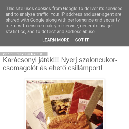
This site uses cookies from Google to deliver its services
and to analyze traffic. Your IP address and user-agent are
shared with Google along with performance and security
metrics to ensure quality of service, generate usage
statistics, and to detect and address abuse.
LEARN MORE
GOT IT
▼
2010. december 8.
Karácsonyi játék!!! Nyerj szaloncukor-
csomagolót és ehető csillámport!