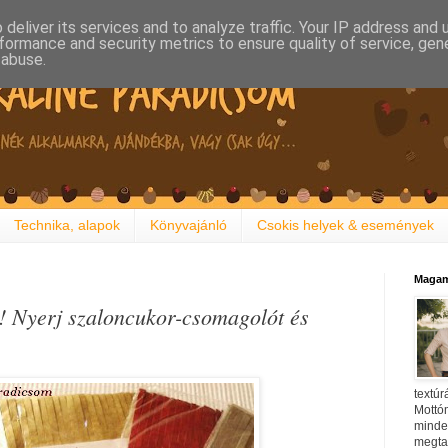
deliver its services and to analyze traffic. Your IP address and
formance and security metrics to ensure quality of service, ge
 abuse.
Technika, alapok
Könyvajánló
Csokis helyek & események
Magam
!! Nyerj szaloncukor-csomagolót és
textúr
Mottóm
minden
megtal