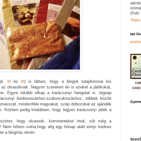
alkotá
örömé
(Fotó:
Teljes
Ide ír
prali
(pl.
itt
és
itt
) is láttam, hogy a blogok tulajdonosai kis
CER
az olvasóknak. Nagyon szeretem én is ezeket a játékokat,
CHOC
yer. Egyre inkább elkap a karácsonyi hangulat is: tegnap
rácsonyi bonbonozáshoz-szaloncukrozáshoz, többek között
Gyerte
pánmasszát, mindenféle magvakat, szép dobozokat az ajándék
. Közben pedig kitaláltam, hogy legyen karácsonyi játék a
szönni, hogy olvastok, kommenteket írtok, sőt még a
ok! Nem hittem volna,hogy alig egy hónap alatt ennyi kedves
an a blogírás révén.
Szerző