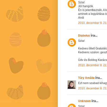
Szia!
Jól hangzik.
Én is jelentkeznék. A
aminek a legyártása id
Andi
2010. december 8. 21
Diabolus
írta...
Szia!
Kedves ötlet! Gratulá
Kedvenc szalon: gesz
Üdv és Boldog Karács
2010. december 8. 21
Túry Amália
írta...
Ezt nem szabad kihag
2010. december 8. 21
Unknown
írta...
Szia!