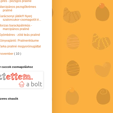
Epres - pezsgős praliné
Marcipános pezsgőkrémes
praliné
Karácsonyi játék!!! Nyerj
szaloncukor-csomagolót é...
Borzas barackpálinkás -
marcipános praliné
Gyömbéres - zöld teás praliné
Könyvajánló: Pralinenträume
Tarka praliné mogyorónugáttal
november
( 10 )
r cuccok csomagoláshoz
zeres olvasók