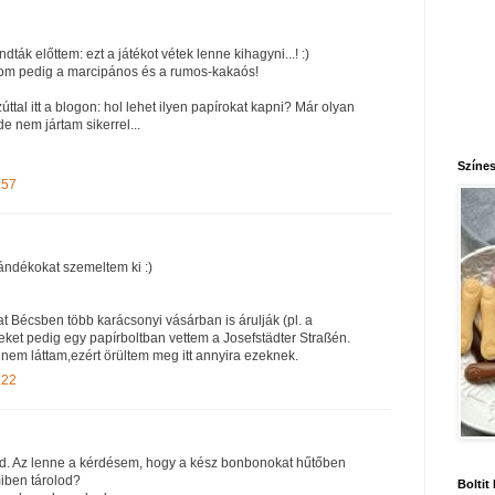
ták előttem: ezt a játékot vétek lenne kihagyni...! :)
om pedig a marcipános és a rumos-kakaós!
úttal itt a blogon: hol lehet ilyen papírokat kapni? Már olyan
e nem jártam sikerrel...
Színes
:57
jándékokat szemeltem ki :)
t Bécsben több karácsonyi vásárban is árulják (pl. a
eket pedig egy papírboltban vettem a Josefstädter Straßén.
m láttam,ezért örültem meg itt annyira ezeknek.
:22
d. Az lenne a kérdésem, hogy a kész bonbonokat hűtőben
miben tárolod?
Boltit