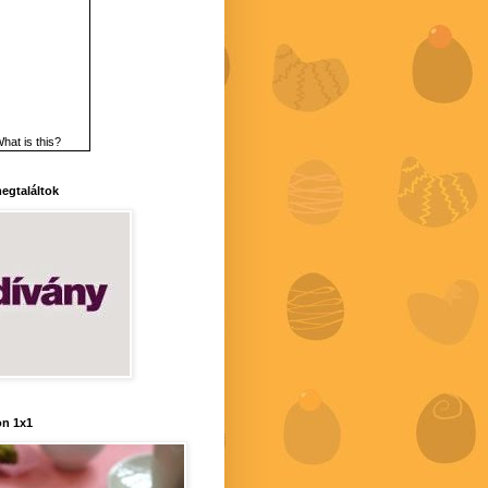
hat is this?
 megtaláltok
n 1x1