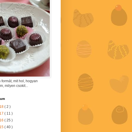
 formát, mit hol, hogyan
am, milyen csokit...
vum
18
( 2 )
17
( 11 )
16
( 25 )
15
( 40 )