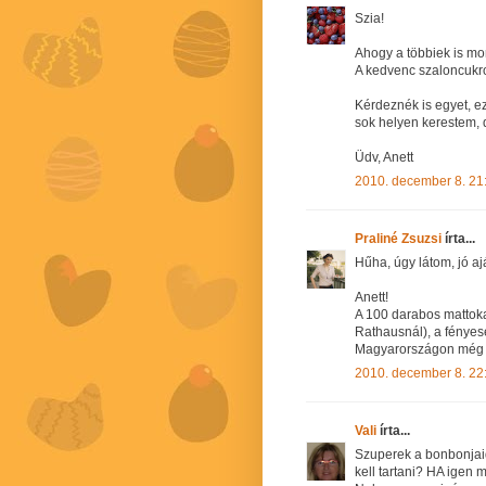
Szia!
Ahogy a többiek is mond
A kedvenc szaloncukr
Kérdeznék is egyet, ez
sok helyen kerestem, d
Üdv, Anett
2010. december 8. 21
Praliné Zsuzsi
írta...
Hűha, úgy látom, jó a
Anett!
A 100 darabos mattoka
Rathausnál), a fényes
Magyarországon még ne
2010. december 8. 22
Vali
írta...
Szuperek a bonbonjai
kell tartani? HA igen 