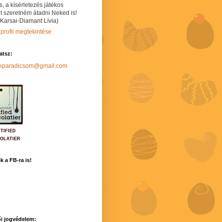
s, a kísérletezés játékos
t szeretném átadni Neked is!
 Karsai-Diamant Lívia)
 profil megtekintése
hatsz:
neparadicsom@gmail.com
TIFIED
OLATIER
k a FB-ra is!
i jogvédelem: