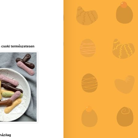
 csoki természetesen
 házilag