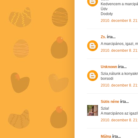
Kedvencem a marcipá
Üdv
Dodoty
2010. december 8. 21
Zs.
írta...
A marcipános, igazi, 
2010. december 8. 21
Unknown
írta...
Szia,nálunk a konyak
borsodi
2010. december 8. 21
Sütis néne
írta...
Szia!
A marcipános az igazi! 
2010. december 8. 21
Málna
írta...