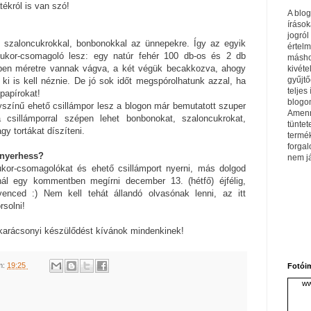
tékról is van szó!
A blo
írások
jogról
 szaloncukrokkal, bonbonokkal az ünnepekre. Így az egyik
értel
ukor-csomagoló lesz: egy natúr fehér 100 db-os és 2 db
máshol
pen méretre vannak vágva, a két végük becakkozva, ahogy
kivéte
gyűjtő
i is kell néznie. De jó sok időt megspórolhatunk azzal, ha
teljes 
papírokat!
blogom
színű ehető csillámpor lesz a blogon már bemutatott szuper
Amenn
 csillámporral szépen lehet bonbonokat, szaloncukrokat,
tüntet
gy tortákat díszíteni.
termé
forga
 nyerhess?
nem j
kor-csomagolókat és ehető csillámport nyerni, más dolgod
nál egy kommentben megírni december 13. (hétfő) éjfélig,
enced :) Nem kell tehát állandó olvasónak lenni, az itt
solni!
karácsonyi készülődést kívánok mindenkinek!
m:
19:25
Fotói
ww