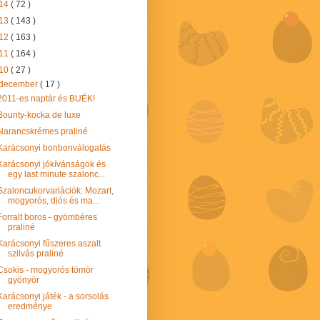
14
( 72 )
13
( 143 )
12
( 163 )
11
( 164 )
10
( 27 )
december
( 17 )
2011-es naptár és BUÉK!
Bounty-kocka de luxe
Narancskrémes praliné
Karácsonyi bonbonválogatás
Karácsonyi jókívánságok és
egy last minute szalonc...
Szaloncukorvariációk: Mozart,
mogyorós, diós és ma...
Forralt boros - gyömbéres
praliné
Karácsonyi fűszeres aszalt
szilvás praliné
Csokis - mogyorós tömör
gyönyör
Karácsonyi játék - a sorsolás
eredménye