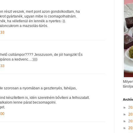
ben részt veszek, mert pont azon gondolkodtam, ha
krot gyártanék, ugyan mibe is csomagolhatnám.
k, ha véletlenül én lennék a nyertes:-)).
zaloncukrom a mazsolás-túrós.
:33
hető csillámpor???? Jesszusom, de jól hangzik! És
ános a kedvenc....:))))
:33
Milyen
tárolj
 de szorosan a nyomában a gesztenyés, fahéjas,
ind készítettem is, idén szeretném bővíteni a felhozatalt.
Archí
alkalom lenne párat becsomagolni.
et.
►
20
:00
►
20
►
20
►
20