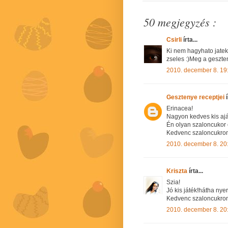
50 megjegyzés :
Csirli
írta...
Ki nem hagyhato jatek
zseles :)Meg a geszte
2010. december 8. 19
Gesztenye receptjei
í
Erinacea!
Nagyon kedves kis aj
Én olyan szaloncukor
Kedvenc szaloncukrom
2010. december 8. 20
Kriszta
írta...
Szia!
Jó kis játék!hátha nye
Kedvenc szaloncukrom
2010. december 8. 20