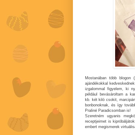
Mostanában több blogon 
ajándékokkal kedveskednek 
izgalommal figyelem, ki n
például bevásároltam a ka
kb. két kiló csokit, marci
bonbonoknak, és így tovább
Praliné Paradicsomban is!
Szeretném ugyanis megkö
receptjeimet is kipróbálját
embert megismerek virtuális