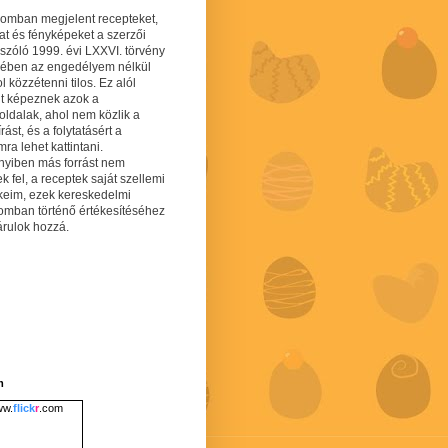
gomban megjelent recepteket,
at és fényképeket a szerzői
 szóló 1999. évi LXXVI. törvény
mében az engedélyem nélkül
 közzétenni tilos. Ez alól
lt képeznek azok a
oldalak, ahol nem közlik a
írást, és a folytatásért a
ra lehet kattintani.
yiben más forrást nem
ek fel, a receptek saját szellemi
keim, ezek kereskedelmi
lomban történő értékesítéséhez
árulok hozzá.
m
w.
flick
r
.com