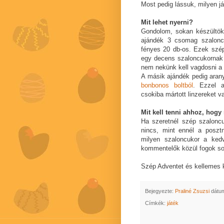
Most pedig lássuk, milyen já
Mit lehet nyerni?
Gondolom, sokan készültök
ajándék 3 csomag szalonc
fényes 20 db-os. Ezek szé
egy decens szaloncukornak k
nem nekünk kell vagdosni a 
A másik ajándék pedig arany
bonbonos boltból
. Ezzel a
csokiba mártott linzereket va
Mit kell tenni ahhoz, hogy
Ha szeretnél szép szaloncu
nincs, mint ennél a poszt
milyen szaloncukor a kedv
kommentelők közül fogok sor
Szép Adventet és kellemes 
Bejegyezte:
Praliné Zsuzsi
dátu
Címkék:
játék