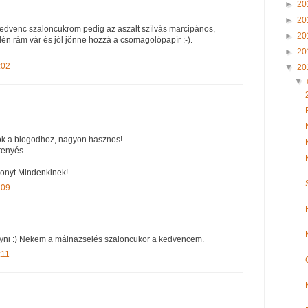
►
20
►
20
 kedvenc szaloncukrom pedig az aszalt szílvás marcipános,
►
20
én rám vár és jól jönne hozzá a csomagolópapír :-).
►
20
:02
▼
20
▼
lok a blogodhoz, nagyon hasznos!
tenyés
onyt Mindenkinek!
:09
yni :) Nekem a málnazselés szaloncukor a kedvencem.
:11