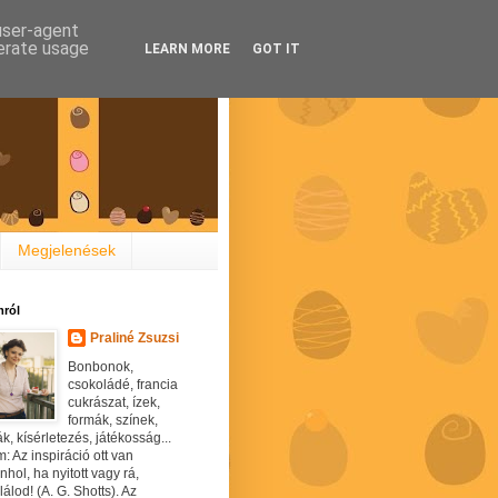
 user-agent
nerate usage
LEARN MORE
GOT IT
Megjelenések
ról
Praliné Zsuzsi
Bonbonok,
csokoládé, francia
cukrászat, ízek,
formák, színek,
ák, kísérletezés, játékosság...
: Az inspiráció ott van
hol, ha nyitott vagy rá,
álod! (A. G. Shotts). Az