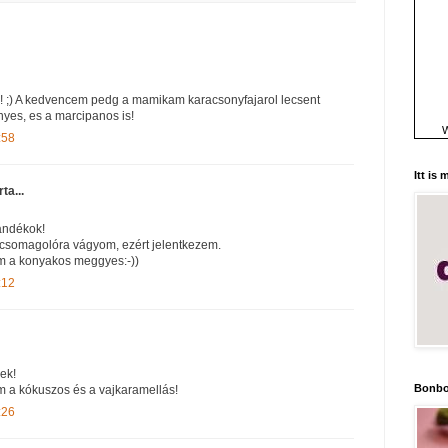
! ;) A kedvencem pedg a mamikam karacsonyfajarol lecsent
nyes, es a marcipanos is!
W
:58
Itt is
rta...
ándékok!
 csomagolóra vágyom, ezért jelentkezem.
 a konyakos meggyes:-))
:12
rek!
Bonbo
 a kókuszos és a vajkaramellás!
:26