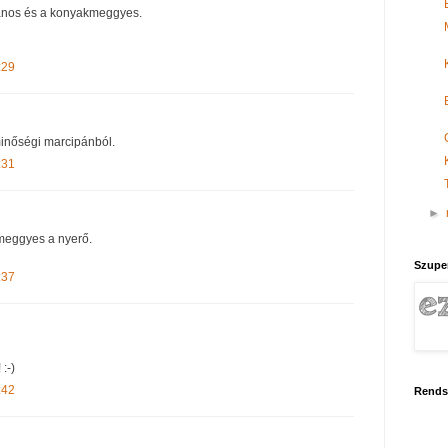
nos és a konyakmeggyes.
:29
minőségi marcipánból.
:31
►
meggyes a nyerő.
Szupe
:37
:-)
:42
Rends