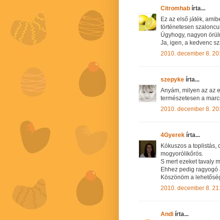
Citromhab
írta...
Ez az első játék, ami
történetesen szaloncu
Úgyhogy, nagyon örülné
Ja, igen, a kedvenc s
2010. december 8. 20
szepyke
írta...
Anyám, milyen az az e
természetesen a marcip
2010. december 8. 20
4Gyerek
írta...
Kókuszos a toplistás,
mogyorólikőrös.
S mert ezeket tavaly m
Ehhez pedig ragyogó 
Köszönöm a lehetőség
2010. december 8. 21
Andi
írta...