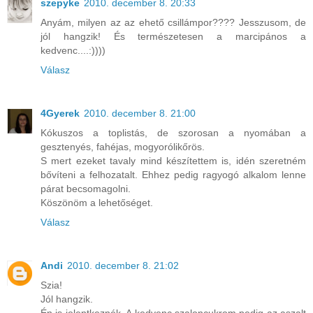
szepyke
2010. december 8. 20:33
Anyám, milyen az az ehető csillámpor???? Jesszusom, de
jól hangzik! És természetesen a marcipános a
kedvenc....:))))
Válasz
4Gyerek
2010. december 8. 21:00
Kókuszos a toplistás, de szorosan a nyomában a
gesztenyés, fahéjas, mogyorólikőrös.
S mert ezeket tavaly mind készítettem is, idén szeretném
bővíteni a felhozatalt. Ehhez pedig ragyogó alkalom lenne
párat becsomagolni.
Köszönöm a lehetőséget.
Válasz
Andi
2010. december 8. 21:02
Szia!
Jól hangzik.
Én is jelentkeznék. A kedvenc szaloncukrom pedig az aszalt