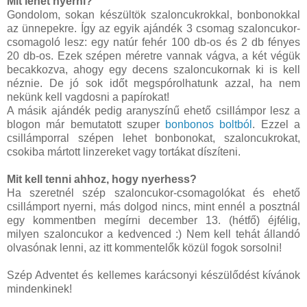
Mit lehet nyerni?
Gondolom, sokan készültök szaloncukrokkal, bonbonokkal
az ünnepekre. Így az egyik ajándék 3 csomag szaloncukor-
csomagoló lesz: egy natúr fehér 100 db-os és 2 db fényes
20 db-os. Ezek szépen méretre vannak vágva, a két végük
becakkozva, ahogy egy decens szaloncukornak ki is kell
néznie. De jó sok időt megspórolhatunk azzal, ha nem
nekünk kell vagdosni a papírokat!
A másik ajándék pedig aranyszínű ehető csillámpor lesz a
blogon már bemutatott szuper
bonbonos boltból
. Ezzel a
csillámporral szépen lehet bonbonokat, szaloncukrokat,
csokiba mártott linzereket vagy tortákat díszíteni.
Mit kell tenni ahhoz, hogy nyerhess?
Ha szeretnél szép szaloncukor-csomagolókat és ehető
csillámport nyerni, más dolgod nincs, mint ennél a posztnál
egy kommentben megírni december 13. (hétfő) éjfélig,
milyen szaloncukor a kedvenced :) Nem kell tehát állandó
olvasónak lenni, az itt kommentelők közül fogok sorsolni!
Szép Adventet és kellemes karácsonyi készülődést kívánok
mindenkinek!