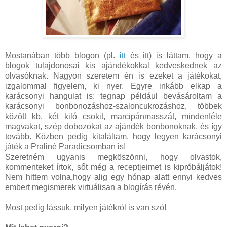
Mostanában több blogon (pl.
itt
és
itt
) is láttam, hogy a
blogok tulajdonosai kis ajándékokkal kedveskednek az
olvasóknak. Nagyon szeretem én is ezeket a játékokat,
izgalommal figyelem, ki nyer. Egyre inkább elkap a
karácsonyi hangulat is: tegnap például bevásároltam a
karácsonyi bonbonozáshoz-szaloncukrozáshoz, többek
között kb. két kiló csokit, marcipánmasszát, mindenféle
magvakat, szép dobozokat az ajándék bonbonoknak, és így
tovább. Közben pedig kitaláltam, hogy legyen karácsonyi
játék a Praliné Paradicsomban is!
Szeretném ugyanis megköszönni, hogy olvastok,
kommenteket írtok, sőt még a receptjeimet is kipróbáljátok!
Nem hittem volna,hogy alig egy hónap alatt ennyi kedves
embert megismerek virtuálisan a blogírás révén.
Most pedig lássuk, milyen játékról is van szó!