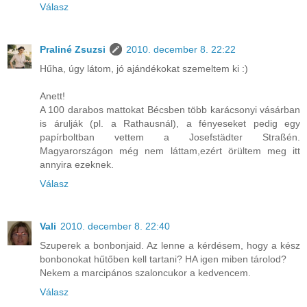
Válasz
Praliné Zsuzsi
2010. december 8. 22:22
Hűha, úgy látom, jó ajándékokat szemeltem ki :)
Anett!
A 100 darabos mattokat Bécsben több karácsonyi vásárban
is árulják (pl. a Rathausnál), a fényeseket pedig egy
papírboltban vettem a Josefstädter Straßén.
Magyarországon még nem láttam,ezért örültem meg itt
annyira ezeknek.
Válasz
Vali
2010. december 8. 22:40
Szuperek a bonbonjaid. Az lenne a kérdésem, hogy a kész
bonbonokat hűtőben kell tartani? HA igen miben tárolod?
Nekem a marcipános szaloncukor a kedvencem.
Válasz