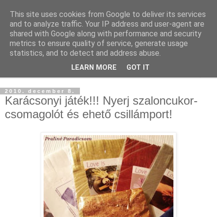
This site uses cookies from Google to deliver its services
and to analyze traffic. Your IP address and user-agent are
shared with Google along with performance and security
metrics to ensure quality of service, generate usage
statistics, and to detect and address abuse.
LEARN MORE
GOT IT
▼
2010. december 8.
Karácsonyi játék!!! Nyerj szaloncukor-
csomagolót és ehető csillámport!