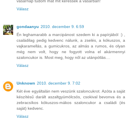
vasárnap tudom mát mit keressek a vásárban!
Válasz
gondaanyu
2010. december 9. 6:59
Én leghamarabb a marcipánost szedem ki a papírjából :) ,
családilag pedig kedvenc nálunk, a zselés, a kókuszos, a
vajkaramellás, a gumicukros, az almás a rumos, és olyan
még nem volt, hogy ne fogyott volna el akármennyi
szaloncukor is. Most meg, hogy nől az utánpótlás....
Válasz
Unknown
2010. december 9. 7:02
Két éve egyáltalán nem veszünk szaloncukrot. Azóta a saját
készítésű darált aszaltgyümölcsös, csokival bevonva és a
zebracsíkos kókuszos-mákos szaloncukor a családi (és
saját) kedvenc.
Válasz