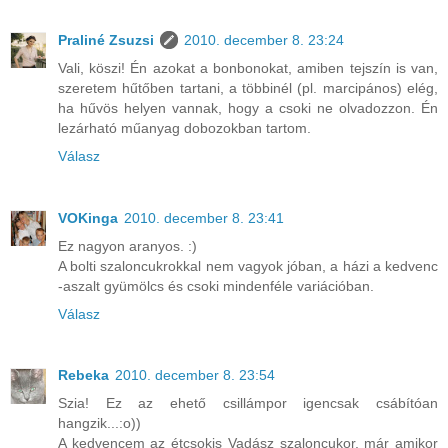
Praliné Zsuzsi
2010. december 8. 23:24
Vali, köszi! Én azokat a bonbonokat, amiben tejszín is van,
szeretem hűtőben tartani, a többinél (pl. marcipános) elég,
ha hűvös helyen vannak, hogy a csoki ne olvadozzon. Én
lezárható műanyag dobozokban tartom.
Válasz
VOKinga
2010. december 8. 23:41
Ez nagyon aranyos. :)
A bolti szaloncukrokkal nem vagyok jóban, a házi a kedvenc
-aszalt gyümölcs és csoki mindenféle variációban.
Válasz
Rebeka
2010. december 8. 23:54
Szia! Ez az ehető csillámpor igencsak csábítóan
hangzik...:o))
A kedvencem az étcsokis Vadász szaloncukor, már amikor