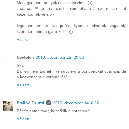
Most gyorsan megyek és ki is teszlek :-)))
Jaaaaaa !!! és ha azért belémbotlana a szerencse, hát
kezet fognék vele :-)
Izgalmas és jó kis játék. Ilyenkor olyanok vagyunk,
szerintem mint a gyerekek :-)))
Válasz
Névtelen
2010. december 12. 20:03
Szia!
Bár én nem tudnék ilyen gyönyörű bonbonokat gyártani, de
a kedvencem a karamellás!
Válasz
Praliné Zsuzsi
2010. december 14. 0:32
Éééés game over, kezdődik a sorsolás :)
Válasz