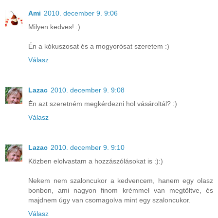
Ami
2010. december 9. 9:06
Milyen kedves! :)
Én a kókuszosat és a mogyorósat szeretem :)
Válasz
Lazac
2010. december 9. 9:08
Én azt szeretném megkérdezni hol vásároltál? :)
Válasz
Lazac
2010. december 9. 9:10
Közben elolvastam a hozzászólásokat is :):)
Nekem nem szaloncukor a kedvencem, hanem egy olasz
bonbon, ami nagyon finom krémmel van megtöltve, és
majdnem úgy van csomagolva mint egy szaloncukor.
Válasz