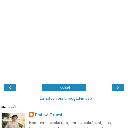
‹
›
Főoldal
Internetes verzió megtekintése
Magamról
Praliné Zsuzsi
Bonbonok, csokoládé, francia cukrászat, ízek,