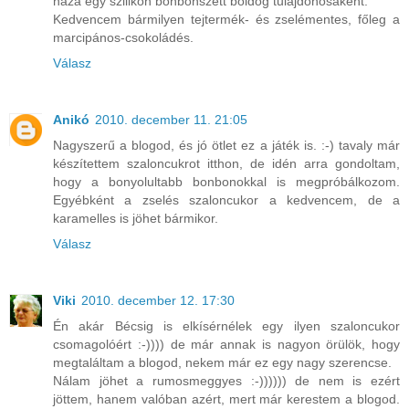
haza egy szilikon bonbonszett boldog tulajdonosaként.
Kedvencem bármilyen tejtermék- és zselémentes, főleg a
marcipános-csokoládés.
Válasz
Anikó
2010. december 11. 21:05
Nagyszerű a blogod, és jó ötlet ez a játék is. :-) tavaly már
készítettem szaloncukrot itthon, de idén arra gondoltam,
hogy a bonyolultabb bonbonokkal is megpróbálkozom.
Egyébként a zselés szaloncukor a kedvencem, de a
karamelles is jöhet bármikor.
Válasz
Viki
2010. december 12. 17:30
Én akár Bécsig is elkísérnélek egy ilyen szaloncukor
csomagolóért :-)))) de már annak is nagyon örülök, hogy
megtaláltam a blogod, nekem már ez egy nagy szerencse.
Nálam jöhet a rumosmeggyes :-)))))) de nem is ezért
jöttem, hanem valóban azért, mert már kerestem a blogod.