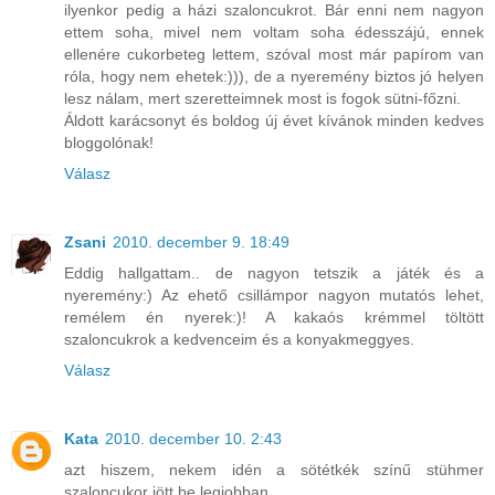
ilyenkor pedig a házi szaloncukrot. Bár enni nem nagyon
ettem soha, mivel nem voltam soha édesszájú, ennek
ellenére cukorbeteg lettem, szóval most már papírom van
róla, hogy nem ehetek:))), de a nyeremény biztos jó helyen
lesz nálam, mert szeretteimnek most is fogok sütni-főzni.
Áldott karácsonyt és boldog új évet kívánok minden kedves
bloggolónak!
Válasz
Zsani
2010. december 9. 18:49
Eddig hallgattam.. de nagyon tetszik a játék és a
nyeremény:) Az ehető csillámpor nagyon mutatós lehet,
remélem én nyerek:)! A kakaós krémmel töltött
szaloncukrok a kedvenceim és a konyakmeggyes.
Válasz
Kata
2010. december 10. 2:43
azt hiszem, nekem idén a sötétkék színű stühmer
szaloncukor jött be legjobban