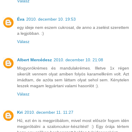
Válasz
Éva
2010. december 10. 19:53
egy ideje nem eszem cukrosat, de anno a zselést szerettem
a legjobban. :)
Válasz
Albert Mercédesz
2010. december 10. 21:08
Mogyorókrémes és mandulakrémes. Illetve 1x régen
sikerült vennem olyat amiben folyós karamellkrém volt. Azt
imádtam, de azóta sem láttam olyat sehol sem. Kénytelen
leszek magam legyártani valami hasonlót :).
Válasz
Kri
2010. december 11. 11:27
Hű, ezt én is megpróbálom, mivel most először fogom idén
megpróbálni a szaloncukor-készítést! :) Egy órája tértem