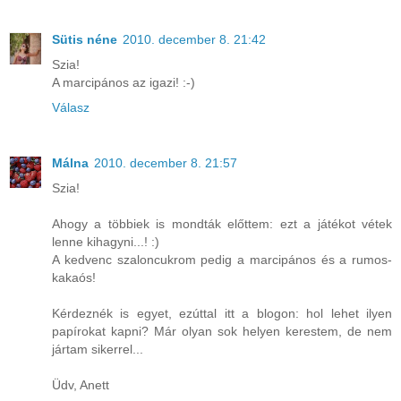
Sütis néne
2010. december 8. 21:42
Szia!
A marcipános az igazi! :-)
Válasz
Málna
2010. december 8. 21:57
Szia!
Ahogy a többiek is mondták előttem: ezt a játékot vétek
lenne kihagyni...! :)
A kedvenc szaloncukrom pedig a marcipános és a rumos-
kakaós!
Kérdeznék is egyet, ezúttal itt a blogon: hol lehet ilyen
papírokat kapni? Már olyan sok helyen kerestem, de nem
jártam sikerrel...
Üdv, Anett