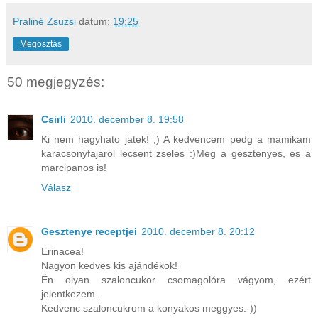
Praliné Zsuzsi
dátum:
19:25
Megosztás
50 megjegyzés:
Csirli
2010. december 8. 19:58
Ki nem hagyhato jatek! ;) A kedvencem pedg a mamikam
karacsonyfajarol lecsent zseles :)Meg a gesztenyes, es a
marcipanos is!
Válasz
Gesztenye receptjei
2010. december 8. 20:12
Erinacea!
Nagyon kedves kis ajándékok!
Én olyan szaloncukor csomagolóra vágyom, ezért
jelentkezem.
Kedvenc szaloncukrom a konyakos meggyes:-))