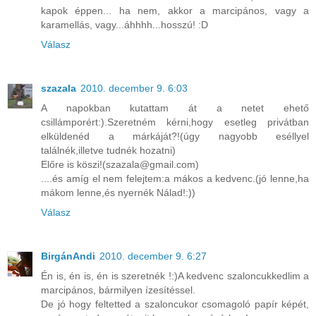
kapok éppen... ha nem, akkor a marcipános, vagy a
karamellás, vagy...áhhhh...hosszú! :D
Válasz
szazala
2010. december 9. 6:03
A napokban kutattam át a netet ehető
csillámporért:).Szeretném kérni,hogy esetleg privátban
elküldenéd a márkáját?!(úgy nagyobb eséllyel
találnék,illetve tudnék hozatni)
Előre is köszi!(szazala@gmail.com)
....és amíg el nem felejtem:a mákos a kedvenc.(jó lenne,ha
mákom lenne,és nyernék Nálad!:))
Válasz
BirgánAndi
2010. december 9. 6:27
Én is, én is, én is szeretnék !:)A kedvenc szaloncukkedlim a
marcipános, bármilyen ízesítéssel.
De jó hogy feltetted a szaloncukor csomagoló papír képét,