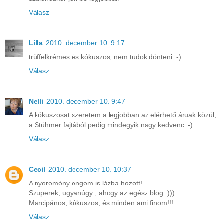
Válasz
Lilla
2010. december 10. 9:17
trüffelkrémes és kókuszos, nem tudok dönteni :-)
Válasz
Nelli
2010. december 10. 9:47
A kókuszosat szeretem a legjobban az elérhető áruak közül,
a Stühmer fajtából pedig mindegyik nagy kedvenc.:-)
Válasz
Cecil
2010. december 10. 10:37
A nyeremény engem is lázba hozott!
Szuperek, ugyanúgy , ahogy az egész blog :)))
Marcipános, kókuszos, és minden ami finom!!!
Válasz