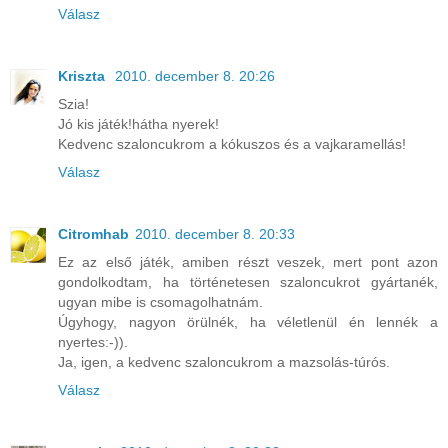
Válasz
Kriszta
2010. december 8. 20:26
Szia!
Jó kis játék!hátha nyerek!
Kedvenc szaloncukrom a kókuszos és a vajkaramellás!
Válasz
Citromhab
2010. december 8. 20:33
Ez az első játék, amiben részt veszek, mert pont azon
gondolkodtam, ha történetesen szaloncukrot gyártanék,
ugyan mibe is csomagolhatnám.
Úgyhogy, nagyon örülnék, ha véletlenül én lennék a
nyertes:-)).
Ja, igen, a kedvenc szaloncukrom a mazsolás-túrós.
Válasz