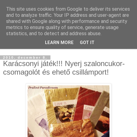
This site uses cookies from Google to deliver its services
and to analyze traffic. Your IP address and user-agent are
shared with Google along with performance and security
metrics to ensure quality of service, generate usage
statistics, and to detect and address abuse.
LEARN MORE
GOT IT
▼
2010. december 8.
Karácsonyi játék!!! Nyerj szaloncukor-
csomagolót és ehető csillámport!