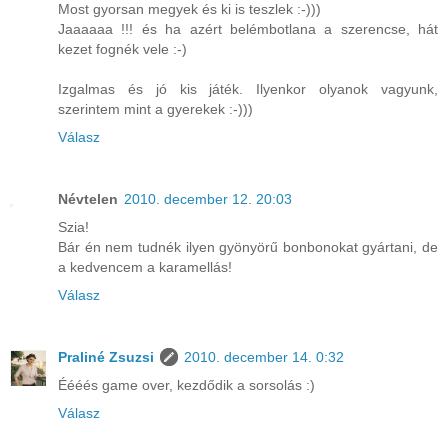
Most gyorsan megyek és ki is teszlek :-)))
Jaaaaaa !!! és ha azért belémbotlana a szerencse, hát
kezet fognék vele :-)
Izgalmas és jó kis játék. Ilyenkor olyanok vagyunk,
szerintem mint a gyerekek :-)))
Válasz
Névtelen
2010. december 12. 20:03
Szia!
Bár én nem tudnék ilyen gyönyörű bonbonokat gyártani, de
a kedvencem a karamellás!
Válasz
Praliné Zsuzsi
2010. december 14. 0:32
Éééés game over, kezdődik a sorsolás :)
Válasz