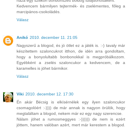
haza egy szilikon bonbonszett boldog tulajdonosaként.
Kedvencem bármilyen tejtermék- és zselémentes, főleg a
marcipános-csokoládés.
Válasz
Anikó
2010. december 11. 21:05
Nagyszerű a blogod, és jó ötlet ez a játék is. :-) tavaly már
készítettem szaloncukrot itthon, de idén arra gondoltam,
hogy a bonyolultabb bonbonokkal is megpróbálkozom.
Egyébként a zselés szaloncukor a kedvencem, de a
karamelles is jöhet bármikor.
Válasz
Viki
2010. december 12. 17:30
Én akár Bécsig is elkísérnélek egy ilyen szaloncukor
csomagolóért :-)))) de már annak is nagyon örülök, hogy
megtaláltam a blogod, nekem már ez egy nagy szerencse.
Nálam jöhet a rumosmeggyes :-)))))) de nem is ezért
jöttem, hanem valóban azért, mert már kerestem a blogod.