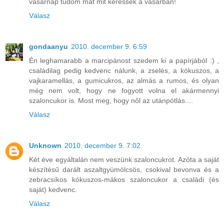
vasárnap tudom mát mit keressek a vásárban!
Válasz
gondaanyu
2010. december 9. 6:59
Én leghamarabb a marcipánost szedem ki a papírjából :) ,
családilag pedig kedvenc nálunk, a zselés, a kókuszos, a
vajkaramellás, a gumicukros, az almás a rumos, és olyan
még nem volt, hogy ne fogyott volna el akármennyi
szaloncukor is. Most meg, hogy nől az utánpótlás....
Válasz
Unknown
2010. december 9. 7:02
Két éve egyáltalán nem veszünk szaloncukrot. Azóta a saját
készítésű darált aszaltgyümölcsös, csokival bevonva és a
zebracsíkos kókuszos-mákos szaloncukor a családi (és
saját) kedvenc.
Válasz