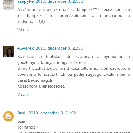
szepyke
2010. december 8. 20:33
Anyám, milyen az az ehető csillámpor???? Jesszusom, de
jól hangzik! És természetesen a marcipános a
kedvenc....:))))
Válasz
4Gyerek
2010. december 8. 21:00
Kókuszos a toplistás, de szorosan a nyomában a
gesztenyés, fahéjas, mogyorólikőrös.
S mert ezeket tavaly mind készítettem is, idén szeretném
bővíteni a felhozatalt. Ehhez pedig ragyogó alkalom lenne
párat becsomagolni.
Köszönöm a lehetőséget.
Válasz
Andi
2010. december 8. 21:02
Szia!
Jól hangzik.
Én is jelentkeznék. A kedvenc szaloncukrom pedig az aszalt