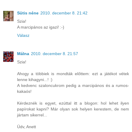
Sütis néne
2010. december 8. 21:42
Szia!
A marcipános az igazi! :-)
Válasz
Málna
2010. december 8. 21:57
Szia!
Ahogy a többiek is mondták előttem: ezt a játékot vétek
lenne kihagyni...! :)
A kedvenc szaloncukrom pedig a marcipános és a rumos-
kakaós!
Kérdeznék is egyet, ezúttal itt a blogon: hol lehet ilyen
papírokat kapni? Már olyan sok helyen kerestem, de nem
jártam sikerrel...
Üdv, Anett