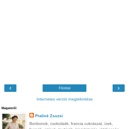
‹
›
Főoldal
Internetes verzió megtekintése
Magamról
Praliné Zsuzsi
Bonbonok, csokoládé, francia cukrászat, ízek,