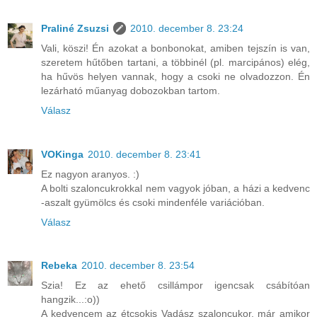
Praliné Zsuzsi
2010. december 8. 23:24
Vali, köszi! Én azokat a bonbonokat, amiben tejszín is van,
szeretem hűtőben tartani, a többinél (pl. marcipános) elég,
ha hűvös helyen vannak, hogy a csoki ne olvadozzon. Én
lezárható műanyag dobozokban tartom.
Válasz
VOKinga
2010. december 8. 23:41
Ez nagyon aranyos. :)
A bolti szaloncukrokkal nem vagyok jóban, a házi a kedvenc
-aszalt gyümölcs és csoki mindenféle variációban.
Válasz
Rebeka
2010. december 8. 23:54
Szia! Ez az ehető csillámpor igencsak csábítóan
hangzik...:o))
A kedvencem az étcsokis Vadász szaloncukor, már amikor