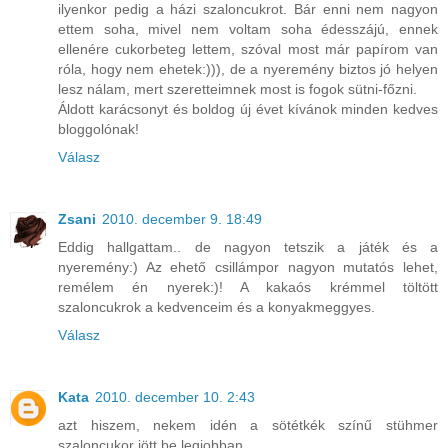
ilyenkor pedig a házi szaloncukrot. Bár enni nem nagyon
ettem soha, mivel nem voltam soha édesszájú, ennek
ellenére cukorbeteg lettem, szóval most már papírom van
róla, hogy nem ehetek:))), de a nyeremény biztos jó helyen
lesz nálam, mert szeretteimnek most is fogok sütni-főzni.
Áldott karácsonyt és boldog új évet kívánok minden kedves
bloggolónak!
Válasz
Zsani
2010. december 9. 18:49
Eddig hallgattam.. de nagyon tetszik a játék és a
nyeremény:) Az ehető csillámpor nagyon mutatós lehet,
remélem én nyerek:)! A kakaós krémmel töltött
szaloncukrok a kedvenceim és a konyakmeggyes.
Válasz
Kata
2010. december 10. 2:43
azt hiszem, nekem idén a sötétkék színű stühmer
szaloncukor jött be legjobban