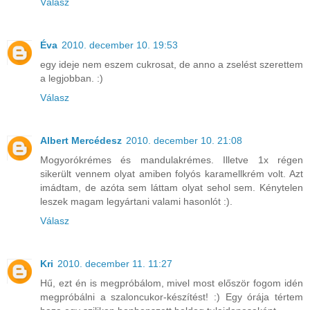
Válasz
Éva
2010. december 10. 19:53
egy ideje nem eszem cukrosat, de anno a zselést szerettem
a legjobban. :)
Válasz
Albert Mercédesz
2010. december 10. 21:08
Mogyorókrémes és mandulakrémes. Illetve 1x régen
sikerült vennem olyat amiben folyós karamellkrém volt. Azt
imádtam, de azóta sem láttam olyat sehol sem. Kénytelen
leszek magam legyártani valami hasonlót :).
Válasz
Kri
2010. december 11. 11:27
Hű, ezt én is megpróbálom, mivel most először fogom idén
megpróbálni a szaloncukor-készítést! :) Egy órája tértem