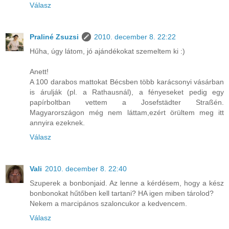
Válasz
Praliné Zsuzsi
2010. december 8. 22:22
Hűha, úgy látom, jó ajándékokat szemeltem ki :)
Anett!
A 100 darabos mattokat Bécsben több karácsonyi vásárban
is árulják (pl. a Rathausnál), a fényeseket pedig egy
papírboltban vettem a Josefstädter Straßén.
Magyarországon még nem láttam,ezért örültem meg itt
annyira ezeknek.
Válasz
Vali
2010. december 8. 22:40
Szuperek a bonbonjaid. Az lenne a kérdésem, hogy a kész
bonbonokat hűtőben kell tartani? HA igen miben tárolod?
Nekem a marcipános szaloncukor a kedvencem.
Válasz