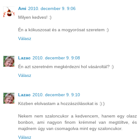
Ami
2010. december 9. 9:06
Milyen kedves! :)
Én a kókuszosat és a mogyorósat szeretem :)
Válasz
Lazac
2010. december 9. 9:08
Én azt szeretném megkérdezni hol vásároltál? :)
Válasz
Lazac
2010. december 9. 9:10
Közben elolvastam a hozzászólásokat is :):)
Nekem nem szaloncukor a kedvencem, hanem egy olasz
bonbon, ami nagyon finom krémmel van megtöltve, és
majdnem úgy van csomagolva mint egy szaloncukor.
Válasz