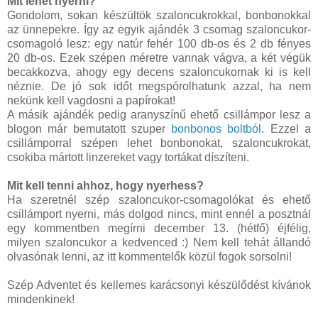
Mit lehet nyerni?
Gondolom, sokan készültök szaloncukrokkal, bonbonokkal
az ünnepekre. Így az egyik ajándék 3 csomag szaloncukor-
csomagoló lesz: egy natúr fehér 100 db-os és 2 db fényes
20 db-os. Ezek szépen méretre vannak vágva, a két végük
becakkozva, ahogy egy decens szaloncukornak ki is kell
néznie. De jó sok időt megspórolhatunk azzal, ha nem
nekünk kell vagdosni a papírokat!
A másik ajándék pedig aranyszínű ehető csillámpor lesz a
blogon már bemutatott szuper
bonbonos boltból
. Ezzel a
csillámporral szépen lehet bonbonokat, szaloncukrokat,
csokiba mártott linzereket vagy tortákat díszíteni.
Mit kell tenni ahhoz, hogy nyerhess?
Ha szeretnél szép szaloncukor-csomagolókat és ehető
csillámport nyerni, más dolgod nincs, mint ennél a posztnál
egy kommentben megírni december 13. (hétfő) éjfélig,
milyen szaloncukor a kedvenced :) Nem kell tehát állandó
olvasónak lenni, az itt kommentelők közül fogok sorsolni!
Szép Adventet és kellemes karácsonyi készülődést kívánok
mindenkinek!