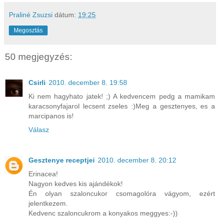
Praliné Zsuzsi
dátum:
19:25
Megosztás
50 megjegyzés:
Csirli
2010. december 8. 19:58
Ki nem hagyhato jatek! ;) A kedvencem pedg a mamikam
karacsonyfajarol lecsent zseles :)Meg a gesztenyes, es a
marcipanos is!
Válasz
Gesztenye receptjei
2010. december 8. 20:12
Erinacea!
Nagyon kedves kis ajándékok!
Én olyan szaloncukor csomagolóra vágyom, ezért
jelentkezem.
Kedvenc szaloncukrom a konyakos meggyes:-))