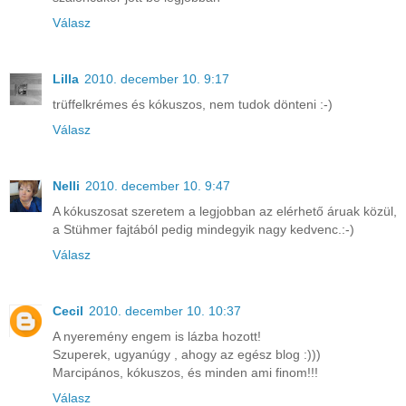
Válasz
Lilla
2010. december 10. 9:17
trüffelkrémes és kókuszos, nem tudok dönteni :-)
Válasz
Nelli
2010. december 10. 9:47
A kókuszosat szeretem a legjobban az elérhető áruak közül,
a Stühmer fajtából pedig mindegyik nagy kedvenc.:-)
Válasz
Cecil
2010. december 10. 10:37
A nyeremény engem is lázba hozott!
Szuperek, ugyanúgy , ahogy az egész blog :)))
Marcipános, kókuszos, és minden ami finom!!!
Válasz