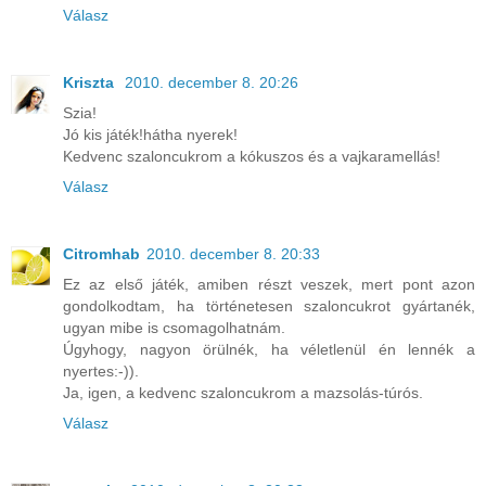
Válasz
Kriszta
2010. december 8. 20:26
Szia!
Jó kis játék!hátha nyerek!
Kedvenc szaloncukrom a kókuszos és a vajkaramellás!
Válasz
Citromhab
2010. december 8. 20:33
Ez az első játék, amiben részt veszek, mert pont azon
gondolkodtam, ha történetesen szaloncukrot gyártanék,
ugyan mibe is csomagolhatnám.
Úgyhogy, nagyon örülnék, ha véletlenül én lennék a
nyertes:-)).
Ja, igen, a kedvenc szaloncukrom a mazsolás-túrós.
Válasz