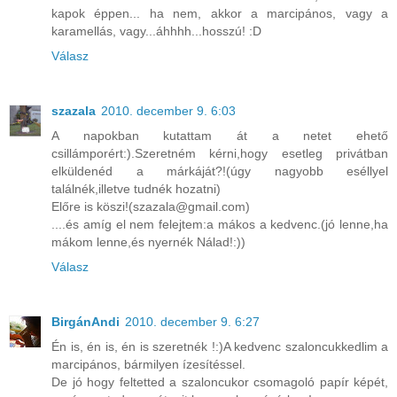
kapok éppen... ha nem, akkor a marcipános, vagy a
karamellás, vagy...áhhhh...hosszú! :D
Válasz
szazala
2010. december 9. 6:03
A napokban kutattam át a netet ehető
csillámporért:).Szeretném kérni,hogy esetleg privátban
elküldenéd a márkáját?!(úgy nagyobb eséllyel
találnék,illetve tudnék hozatni)
Előre is köszi!(szazala@gmail.com)
....és amíg el nem felejtem:a mákos a kedvenc.(jó lenne,ha
mákom lenne,és nyernék Nálad!:))
Válasz
BirgánAndi
2010. december 9. 6:27
Én is, én is, én is szeretnék !:)A kedvenc szaloncukkedlim a
marcipános, bármilyen ízesítéssel.
De jó hogy feltetted a szaloncukor csomagoló papír képét,