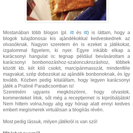
Mostanában több blogon (pl.
itt
és
itt
) is láttam, hogy a
blogok tulajdonosai kis ajándékokkal kedveskednek az
olvasóknak. Nagyon szeretem én is ezeket a játékokat,
izgalommal figyelem, ki nyer. Egyre inkább elkap a
karácsonyi hangulat is: tegnap például bevásároltam a
karácsonyi bonbonozáshoz-szaloncukrozáshoz, többek
között kb. két kiló csokit, marcipánmasszát, mindenféle
magvakat, szép dobozokat az ajándék bonbonoknak, és így
tovább. Közben pedig kitaláltam, hogy legyen karácsonyi
játék a Praliné Paradicsomban is!
Szeretném ugyanis megköszönni, hogy olvastok,
kommenteket írtok, sőt még a receptjeimet is kipróbáljátok!
Nem hittem volna,hogy alig egy hónap alatt ennyi kedves
embert megismerek virtuálisan a blogírás révén.
Most pedig lássuk, milyen játékról is van szó!