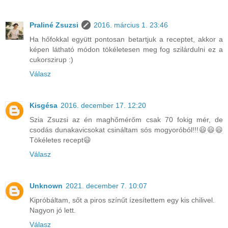
Praliné Zsuzsi
2016. március 1. 23:46
Ha hőfokkal együtt pontosan betartjuk a receptet, akkor a
képen látható módon tökéletesen meg fog szilárdulni ez a
cukorszirup :)
Válasz
Kisgésa
2016. december 17. 12:20
Szia Zsuzsi az én maghőmérőm csak 70 fokig mér, de
csodás dunakavicsokat csináltam sós mogyoróból!!!😃😃😃
Tökéletes recept😃
Válasz
Unknown
2021. december 7. 10:07
Kipróbáltam, sőt a piros színűt ízesítettem egy kis chilivel.
Nagyon jó lett.
Válasz