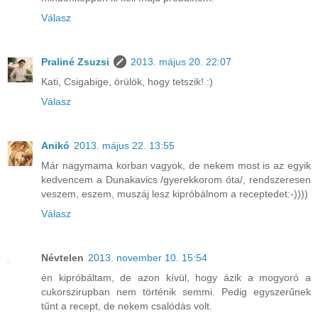
Válasz
Praliné Zsuzsi
2013. május 20. 22:07
Kati, Csigabige, örülök, hogy tetszik! :)
Válasz
Anikó
2013. május 22. 13:55
Már nagymama korban vagyok, de nekem most is az egyik
kedvencem a Dunakavics /gyerekkorom óta/, rendszeresen
veszem, eszem, muszáj lesz kipróbálnom a receptedet:-))))
Válasz
Névtelen
2013. november 10. 15:54
én kipróbáltam, de azon kívül, hogy ázik a mogyoró a
cukorszirupban nem történik semmi. Pedig egyszerűnek
tűnt a recept, de nekem csalódás volt.