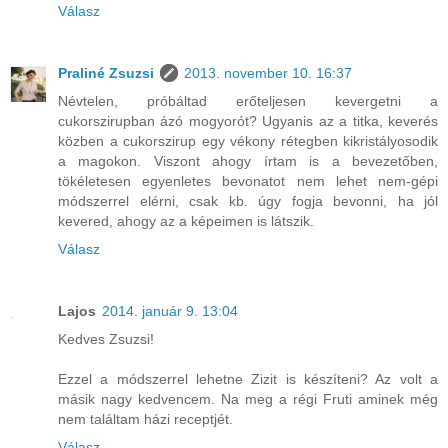
Válasz
Praliné Zsuzsi
2013. november 10. 16:37
Névtelen, próbáltad erőteljesen kevergetni a
cukorszirupban ázó mogyorót? Ugyanis az a titka, keverés
közben a cukorszirup egy vékony rétegben kikristályosodik
a magokon. Viszont ahogy írtam is a bevezetőben,
tökéletesen egyenletes bevonatot nem lehet nem-gépi
módszerrel elérni, csak kb. úgy fogja bevonni, ha jól
kevered, ahogy az a képeimen is látszik.
Válasz
Lajos
2014. január 9. 13:04
Kedves Zsuzsi!
Ezzel a módszerrel lehetne Zizit is készíteni? Az volt a
másik nagy kedvencem. Na meg a régi Fruti aminek még
nem találtam házi receptjét.
Válasz