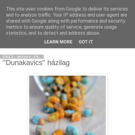
This site uses cookies from Google to deliver its services
and to analyze traffic. Your IP address and user-agent are
shared with Google along with performance and security
metrics to ensure quality of service, generate usage
statistics, and to detect and address abuse.
LEARN MORE
GOT IT
▼
2013. május 19.
"Dunakavics" házilag