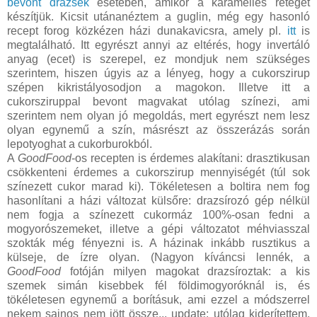
bevont drazsék
esetében, amikor a karamelles réteget
készítjük. Kicsit utánanéztem a guglin, még egy hasonló
recept forog közkézen házi dunakavicsra, amely pl.
itt
is
megtalálható. Itt egyrészt annyi az eltérés, hogy invertáló
anyag (ecet) is szerepel, ez mondjuk nem szükséges
szerintem, hiszen úgyis az a lényeg, hogy a cukorszirup
szépen kikristályosodjon a magokon. Illetve itt a
cukorsziruppal bevont magvakat utólag színezi, ami
szerintem nem olyan jó megoldás, mert egyrészt nem lesz
olyan egynemű a szín, másrészt az összerázás során
lepotyoghat a cukorburokból.
A
GoodFood
-os recepten is érdemes alakítani: drasztikusan
csökkenteni érdemes a cukorszirup mennyiségét (túl sok
színezett cukor marad ki). Tökéletesen a boltira nem fog
hasonlítani a házi változat külsőre: drazsírozó gép nélkül
nem fogja a színezett cukormáz 100%-osan fedni a
mogyorószemeket, illetve a gépi változatot méhviasszal
szokták még fényezni is. A házinak inkább rusztikus a
külseje, de ízre olyan. (Nagyon kíváncsi lennék, a
GoodFood
fotóján milyen magokat drazsíroztak: a kis
szemek simán kisebbek fél földimogyoróknál is, és
tökéletesen egynemű a borításuk, ami ezzel a módszerrel
nekem sajnos nem jött össze... update: utólag kiderítettem,