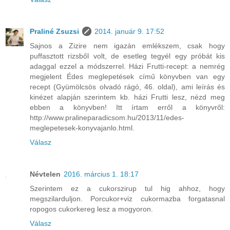
Praliné Zsuzsi
2014. január 9. 17:52
Sajnos a Zizire nem igazán emlékszem, csak hogy
puffasztott rizsből volt, de esetleg tegyél egy próbát kis
adaggal ezzel a módszerrel. Házi Frutti-recept: a nemrég
megjelent Édes meglepetések című könyvben van egy
recept (Gyümölcsös olvadó rágó, 46. oldal), ami leírás és
kinézet alapján szerintem kb. házi Frutti lesz, nézd meg
ebben a könyvben! Itt írtam erről a könyvről:
http://www.pralineparadicsom.hu/2013/11/edes-
meglepetesek-konyvajanlo.html.
Válasz
Névtelen
2016. március 1. 18:17
Szerintem ez a cukorszirup tul hig ahhoz, hogy
megszilarduljon. Porcukor+viz cukormazba forgatasnal
ropogos cukorkereg lesz a mogyoron.
Válasz