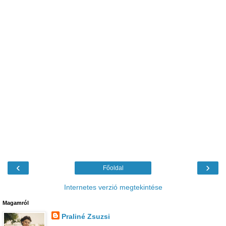
‹
›
Főoldal
Internetes verzió megtekintése
Magamról
Praliné Zsuzsi