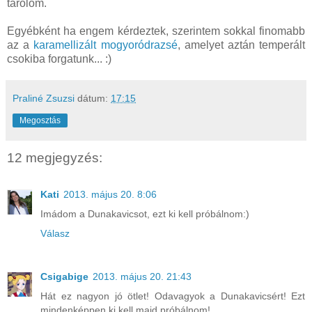
tárolom.
Egyébként ha engem kérdeztek, szerintem sokkal finomabb
az a
karamellizált mogyoródrazsé
, amelyet aztán temperált
csokiba forgatunk... :)
Praliné Zsuzsi
dátum:
17:15
Megosztás
12 megjegyzés:
Kati
2013. május 20. 8:06
Imádom a Dunakavicsot, ezt ki kell próbálnom:)
Válasz
Csigabige
2013. május 20. 21:43
Hát ez nagyon jó ötlet! Odavagyok a Dunakavicsért! Ezt
mindenképpen ki kell majd próbálnom!