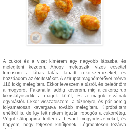
A cukrot és a vizet kimérem egy nagyobb lábasba, és
melegíteni kezdem. Ahogy melegszik, vizes ecsettel
lemosom a lábas falára tapadt cukorszemcséket, és
hozzáadom az ételfestéket. A szirupot maghőmérővel mérve
116 fokig melegítem. Ekkor leveszem a tűzről, és beleöntöm
a mogyorót. Fakanállal addig keverem, míg a cukorszirup
kikristályosodik a magok körül, és a magok elválnak
egymástól. Ekkor visszateszem a tűzhelyre, és pár percig
folyamatosan kavargatva tovább melegítem. Kipróbáltam
enélkül is, de így lett nekem igazán ropogós a cukorréteg.
Végül sütőpapírra terítem a bevont mogyorószemeket, és
hagyom, hogy teljesen kihűljenek. Légmentesen lezárva