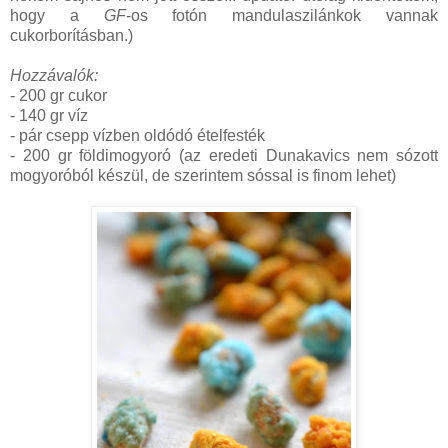
hogy a
GF
-os fotón mandulaszilánkok vannak
cukorborításban.)
Hozzávalók:
- 200 gr cukor
- 140 gr víz
- pár csepp vízben oldódó ételfesték
- 200 gr földimogyoró (az eredeti Dunakavics nem sózott
mogyoróból készül, de szerintem sóssal is finom lehet)