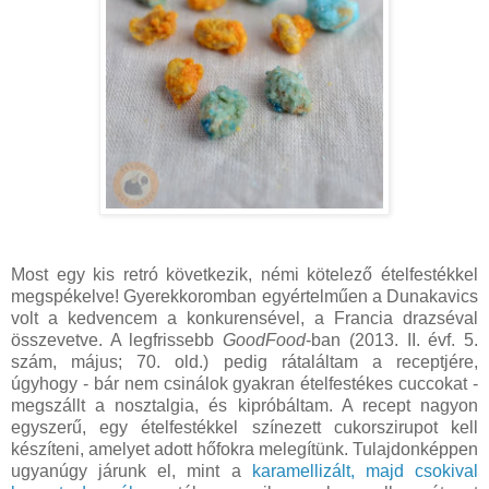
Most egy kis retró következik, némi kötelező ételfestékkel
megspékelve! Gyerekkoromban egyértelműen a Dunakavics
volt a kedvencem a konkurensével, a Francia drazséval
összevetve. A legfrissebb
GoodFood
-ban (2013. II. évf. 5.
szám, május; 70. old.) pedig rátaláltam a receptjére,
úgyhogy - bár nem csinálok gyakran ételfestékes cuccokat -
megszállt a nosztalgia, és kipróbáltam. A recept nagyon
egyszerű, egy ételfestékkel színezett cukorszirupot kell
készíteni, amelyet adott hőfokra melegítünk. Tulajdonképpen
ugyanúgy járunk el, mint a
karamellizált, majd csokival