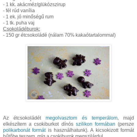
- 1 kk. akácméz/glükózszirup
- fél rúd vanília
- 1 ek. jó minőségű rum
- 1 tk. puha vaj
Csokoládéburok:
- 150 gr étcsokoládé (nálam 70% kakaótartalommal)
Az étcsokoládét
megolvasztom és temperálom
, majd
elkészítem a csokiburkot dínós
szilikon formában
(persze
polikarbonát formát
is használhatunk). A kicsokizott formát
hűtőbe teszem, míg a csokiburok megszilárdul.