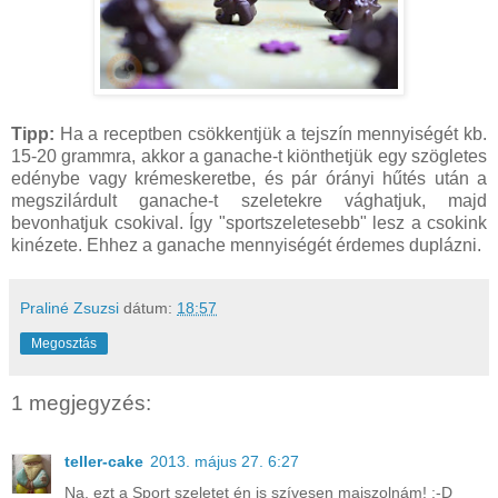
Tipp:
Ha a receptben csökkentjük a tejszín mennyiségét kb.
15-20 grammra, akkor a ganache-t kiönthetjük egy szögletes
edénybe vagy krémeskeretbe, és pár órányi hűtés után a
megszilárdult ganache-t szeletekre vághatjuk, majd
bevonhatjuk csokival. Így "sportszeletesebb" lesz a csokink
kinézete. Ehhez a ganache mennyiségét érdemes duplázni.
Praliné Zsuzsi
dátum:
18:57
Megosztás
1 megjegyzés:
teller-cake
2013. május 27. 6:27
Na, ezt a Sport szeletet én is szívesen majszolnám! :-D