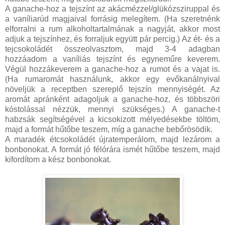
A ganache-hoz a tejszínt az akácmézzel/glükózsziruppal és
a vaníliarúd magjaival forrásig melegítem. (Ha szeretnénk
elforralni a rum alkoholtartalmának a nagyját, akkor most
adjuk a tejszínhez, és forraljuk együtt pár percig.) Az ét- és a
tejcsokoládét összeolvasztom, majd 3-4 adagban
hozzáadom a vaníliás tejszínt és egyneműre keverem.
Végül hozzákeverem a ganache-hoz a rumot és a vajat is.
(Ha rumaromát használunk, akkor egy evőkanálnyival
növeljük a receptben szereplő tejszín mennyiségét. Az
aromát apránként adagoljuk a ganache-hoz, és többszöri
kóstolással nézzük, mennyi szükséges.) A ganache-t
habzsák segítségével a kicsokizott mélyedésekbe töltöm,
majd a formát hűtőbe teszem, míg a ganache bebőrösödik.
A maradék étcsokoládét újratemperálom, majd lezárom a
bonbonokat. A formát jó félórára ismét hűtőbe teszem, majd
kifordítom a kész bonbonokat.