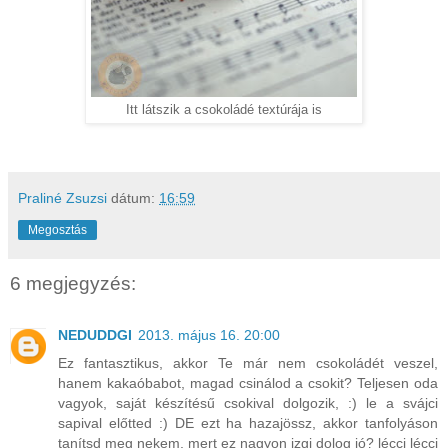
Itt látszik a csokoládé textúrája is
Praliné Zsuzsi
dátum:
16:59
Megosztás
6 megjegyzés:
NEDUDDGI
2013. május 16. 20:00
Ez fantasztikus, akkor Te már nem csokoládét veszel,
hanem kakaóbabot, magad csinálod a csokit? Teljesen oda
vagyok, saját készítésű csokival dolgozik, :) le a svájci
sapival előtted :) DE ezt ha hazajössz, akkor tanfolyáson
tanítsd meg nekem, mert ez nagyon izgi dolog jó? lécci lécci