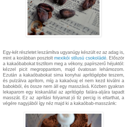
Egy-két részletet leszámítva ugyanúgy készült ez az adag is,
mint a korábban posztolt
mexikói stílusú csokoládé
. Először
a kakaóbabokat tisztítom meg a vékony, papírszerű héjuktól:
kézzel picit megroppantom, majd óvatosan lehámozom.
Ezután a kakaóbabokat sima konyhai aprítógépbe teszem,
és pulzálva aprítom, míg a kakaóvaj el nem kezd kiválni a
babokból, és össze nem áll egy masszává. Közben gyakran
lekaparom egy kiskanállal az aprítógép falára-aljára tapadt
masszát. Ez az aprítási folyamat jó tíz percig is eltarthat, a
végére nagyjából így néz majd ki a kakaóbab-masszánk: