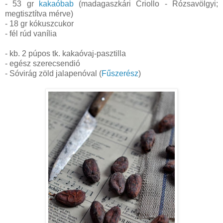
- 53 gr
kakaóbab
(madagaszkári Criollo - Rózsavölgyi;
megtisztítva mérve)
- 18 gr kókuszcukor
- fél rúd vanília
- kb. 2 púpos tk. kakaóvaj-pasztilla
- egész szerecsendió
- Sóvirág zöld jalapenóval (
Fűszerész
)