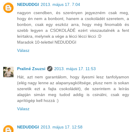
NEDUDDGI
2013. május 17. 7:04
nagyon csendben, és szerényen jegyezném csak meg,
hogy én nem a bonbont, hanem a csokoládét szeretem, a
bonbon, csak egy eszköz arra, hogy még finomabb és
szebb legyen a CSOKOLÁDÉ ezért visszautalnék a fent
leírtakra, melynek a vége a lécci lécci lécci :D
Maradok 10-telettel NEDUDDGI
Válasz
Praliné Zsuzsi
2013. május 17. 11:53
Hát, azt nem garantálom, hogy ilyesmi lesz tanfolyamon
(elég nagy lenne az alapanyagköltsége, plusz nem is sokan
szeretik ezt a fajta csokoládét), de szerintem a leírás
alapján simán meg tudod addig is csinálni, csak egy
aprítógép kell hozzá :)
Válasz
NEDUDDGI
2013. május 17. 12:58