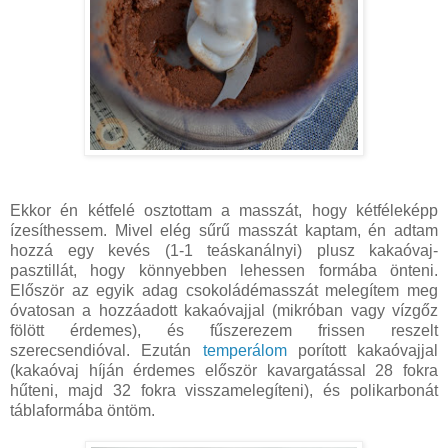
Ekkor én kétfelé osztottam a masszát, hogy kétféleképp
ízesíthessem. Mivel elég sűrű masszát kaptam, én adtam
hozzá egy kevés (1-1 teáskanálnyi) plusz kakaóvaj-
pasztillát, hogy könnyebben lehessen formába önteni.
Először az egyik adag csokoládémasszát melegítem meg
óvatosan a hozzáadott kakaóvajjal (mikróban vagy vízgőz
fölött érdemes), és fűszerezem frissen reszelt
szerecsendióval. Ezután
temperálom
porított kakaóvajjal
(kakaóvaj híján érdemes először kavargatással 28 fokra
hűteni, majd 32 fokra visszamelegíteni), és polikarbonát
táblaformába öntöm.