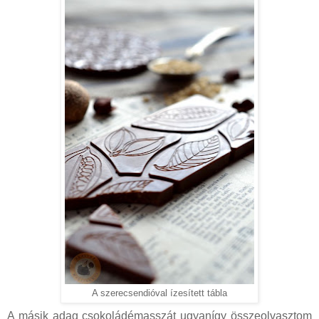
A szerecsendióval ízesített tábla
A másik adag csokoládémasszát ugyanígy összeolvasztom