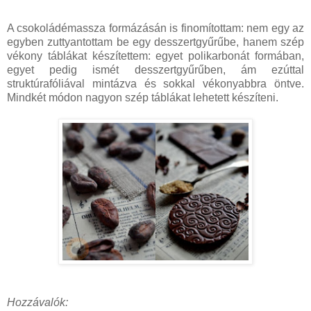
A csokoládémassza formázásán is finomítottam: nem egy az
egyben zuttyantottam be egy desszertgyűrűbe, hanem szép
vékony táblákat készítettem: egyet polikarbonát formában,
egyet pedig ismét desszertgyűrűben, ám ezúttal
struktúrafóliával mintázva és sokkal vékonyabbra öntve.
Mindkét módon nagyon szép táblákat lehetett készíteni.
Hozzávalók: