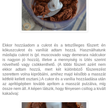
Ekkor hozzáadom a cukrot és a tetszőleges fűszert: én
kókuszcukrot és vaníliát adtam hozzá. Használhatunk
másfajta cukrot is (pl. muscovado vagy demerara nádcukor
is nagyon jó hozzá), illetve a mennyiség is ízlés szerint
növelhető vagy csökkenthető. (A többi fűszert azért nem
ekkor adtam hozzá, mert két különböző fűszerezést
szerettem volna kipróbálni, amihez majd később a masszát
kétfelé kellett osztani.) A cukor és a vanília hozzáadása után
az aprítógépben tovább aprítom a masszát pulzálva, míg
össze nem áll. A képen látszik, hogy fényesen csillog a kivált
kakaóvaj: