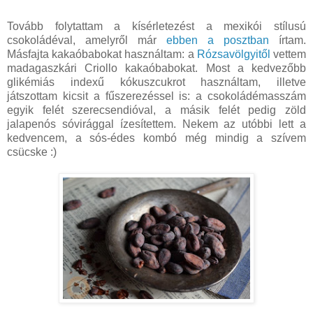
Tovább folytattam a kísérletezést a mexikói stílusú
csokoládéval, amelyről már
ebben a posztban
írtam.
Másfajta kakaóbabokat használtam: a
Rózsavölgyitől
vettem
madagaszkári Criollo kakaóbabokat. Most a kedvezőbb
glikémiás indexű kókuszcukrot használtam, illetve
játszottam kicsit a fűszerezéssel is: a csokoládémasszám
egyik felét szerecsendióval, a másik felét pedig zöld
jalapenós sóvirággal ízesítettem. Nekem az utóbbi lett a
kedvencem, a sós-édes kombó még mindig a szívem
csücske :)