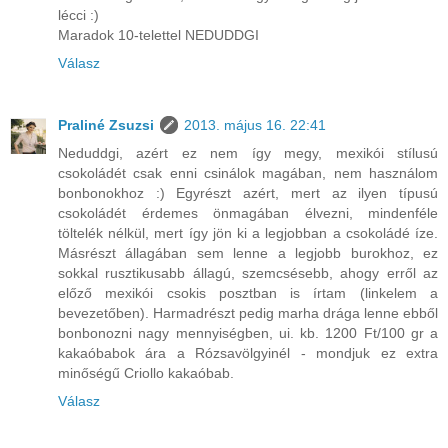
lécci :)
Maradok 10-telettel NEDUDDGI
Válasz
Praliné Zsuzsi
2013. május 16. 22:41
Neduddgi, azért ez nem így megy, mexikói stílusú
csokoládét csak enni csinálok magában, nem használom
bonbonokhoz :) Egyrészt azért, mert az ilyen típusú
csokoládét érdemes önmagában élvezni, mindenféle
töltelék nélkül, mert így jön ki a legjobban a csokoládé íze.
Másrészt állagában sem lenne a legjobb burokhoz, ez
sokkal rusztikusabb állagú, szemcsésebb, ahogy erről az
előző mexikói csokis posztban is írtam (linkelem a
bevezetőben). Harmadrészt pedig marha drága lenne ebből
bonbonozni nagy mennyiségben, ui. kb. 1200 Ft/100 gr a
kakaóbabok ára a Rózsavölgyinél - mondjuk ez extra
minőségű Criollo kakaóbab.
Válasz