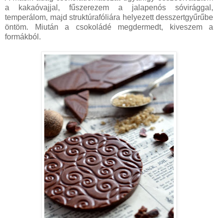
a kakaóvajjal, fűszerezem a jalapenós sóvirággal,
temperálom, majd struktúrafóliára helyezett desszertgyűrűbe
öntöm. Miután a csokoládé megdermedt, kiveszem a
formákból.