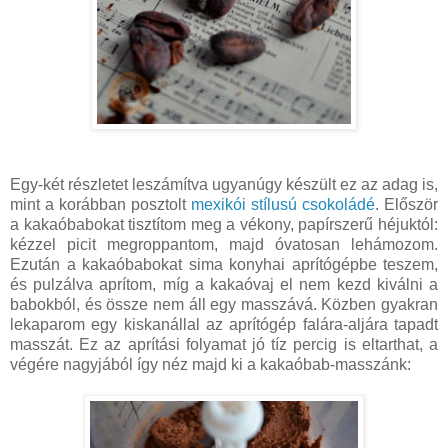
Egy-két részletet leszámítva ugyanúgy készült ez az adag is,
mint a korábban posztolt
mexikói stílusú csokoládé
. Először
a kakaóbabokat tisztítom meg a vékony, papírszerű héjuktól:
kézzel picit megroppantom, majd óvatosan lehámozom.
Ezután a kakaóbabokat sima konyhai aprítógépbe teszem,
és pulzálva aprítom, míg a kakaóvaj el nem kezd kiválni a
babokból, és össze nem áll egy masszává. Közben gyakran
lekaparom egy kiskanállal az aprítógép falára-aljára tapadt
masszát. Ez az aprítási folyamat jó tíz percig is eltarthat, a
végére nagyjából így néz majd ki a kakaóbab-masszánk: