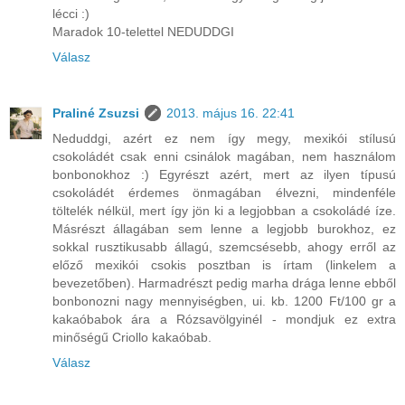
lécci :)
Maradok 10-telettel NEDUDDGI
Válasz
Praliné Zsuzsi
2013. május 16. 22:41
Neduddgi, azért ez nem így megy, mexikói stílusú
csokoládét csak enni csinálok magában, nem használom
bonbonokhoz :) Egyrészt azért, mert az ilyen típusú
csokoládét érdemes önmagában élvezni, mindenféle
töltelék nélkül, mert így jön ki a legjobban a csokoládé íze.
Másrészt állagában sem lenne a legjobb burokhoz, ez
sokkal rusztikusabb állagú, szemcsésebb, ahogy erről az
előző mexikói csokis posztban is írtam (linkelem a
bevezetőben). Harmadrészt pedig marha drága lenne ebből
bonbonozni nagy mennyiségben, ui. kb. 1200 Ft/100 gr a
kakaóbabok ára a Rózsavölgyinél - mondjuk ez extra
minőségű Criollo kakaóbab.
Válasz