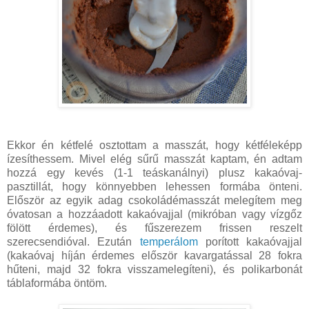
Ekkor én kétfelé osztottam a masszát, hogy kétféleképp
ízesíthessem. Mivel elég sűrű masszát kaptam, én adtam
hozzá egy kevés (1-1 teáskanálnyi) plusz kakaóvaj-
pasztillát, hogy könnyebben lehessen formába önteni.
Először az egyik adag csokoládémasszát melegítem meg
óvatosan a hozzáadott kakaóvajjal (mikróban vagy vízgőz
fölött érdemes), és fűszerezem frissen reszelt
szerecsendióval. Ezután
temperálom
porított kakaóvajjal
(kakaóvaj híján érdemes először kavargatással 28 fokra
hűteni, majd 32 fokra visszamelegíteni), és polikarbonát
táblaformába öntöm.