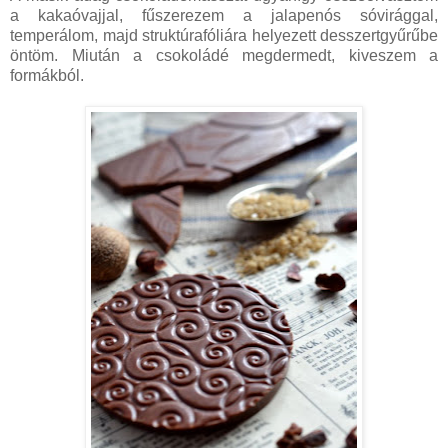
a kakaóvajjal, fűszerezem a jalapenós sóvirággal,
temperálom, majd struktúrafóliára helyezett desszertgyűrűbe
öntöm. Miután a csokoládé megdermedt, kiveszem a
formákból.