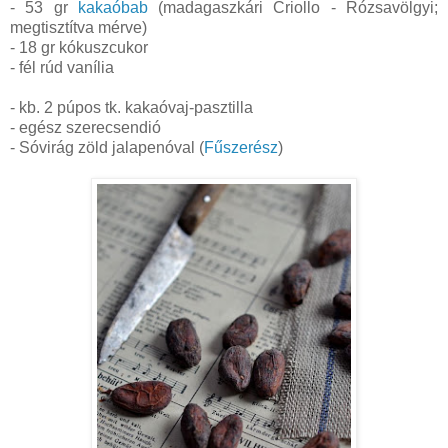
- 53 gr
kakaóbab
(madagaszkári Criollo - Rózsavölgyi;
megtisztítva mérve)
- 18 gr kókuszcukor
- fél rúd vanília
- kb. 2 púpos tk. kakaóvaj-pasztilla
- egész szerecsendió
- Sóvirág zöld jalapenóval (
Fűszerész
)