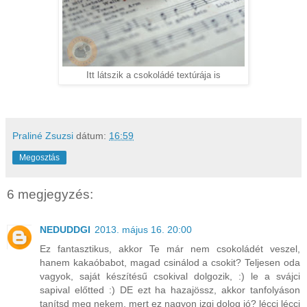
Itt látszik a csokoládé textúrája is
Praliné Zsuzsi
dátum:
16:59
Megosztás
6 megjegyzés:
NEDUDDGI
2013. május 16. 20:00
Ez fantasztikus, akkor Te már nem csokoládét veszel,
hanem kakaóbabot, magad csinálod a csokit? Teljesen oda
vagyok, saját készítésű csokival dolgozik, :) le a svájci
sapival előtted :) DE ezt ha hazajössz, akkor tanfolyáson
tanítsd meg nekem, mert ez nagyon izgi dolog jó? lécci lécci