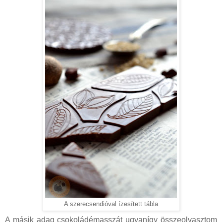
A szerecsendióval ízesített tábla
A másik adag csokoládémasszát ugyanígy összeolvasztom