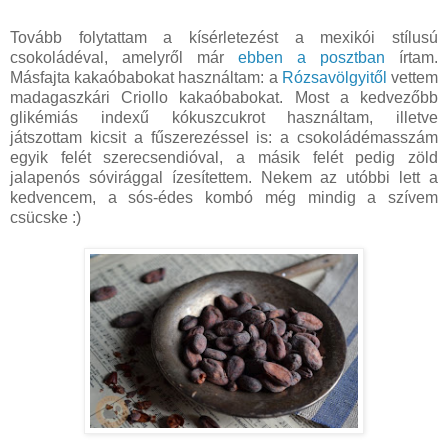
Tovább folytattam a kísérletezést a mexikói stílusú
csokoládéval, amelyről már
ebben a posztban
írtam.
Másfajta kakaóbabokat használtam: a
Rózsavölgyitől
vettem
madagaszkári Criollo kakaóbabokat. Most a kedvezőbb
glikémiás indexű kókuszcukrot használtam, illetve
játszottam kicsit a fűszerezéssel is: a csokoládémasszám
egyik felét szerecsendióval, a másik felét pedig zöld
jalapenós sóvirággal ízesítettem. Nekem az utóbbi lett a
kedvencem, a sós-édes kombó még mindig a szívem
csücske :)