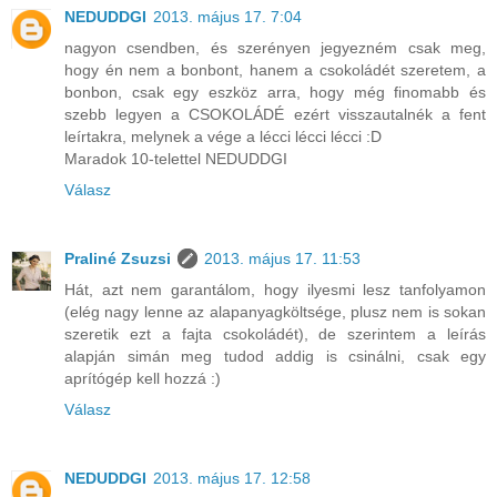
NEDUDDGI
2013. május 17. 7:04
nagyon csendben, és szerényen jegyezném csak meg,
hogy én nem a bonbont, hanem a csokoládét szeretem, a
bonbon, csak egy eszköz arra, hogy még finomabb és
szebb legyen a CSOKOLÁDÉ ezért visszautalnék a fent
leírtakra, melynek a vége a lécci lécci lécci :D
Maradok 10-telettel NEDUDDGI
Válasz
Praliné Zsuzsi
2013. május 17. 11:53
Hát, azt nem garantálom, hogy ilyesmi lesz tanfolyamon
(elég nagy lenne az alapanyagköltsége, plusz nem is sokan
szeretik ezt a fajta csokoládét), de szerintem a leírás
alapján simán meg tudod addig is csinálni, csak egy
aprítógép kell hozzá :)
Válasz
NEDUDDGI
2013. május 17. 12:58