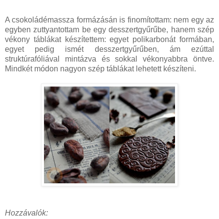
A csokoládémassza formázásán is finomítottam: nem egy az
egyben zuttyantottam be egy desszertgyűrűbe, hanem szép
vékony táblákat készítettem: egyet polikarbonát formában,
egyet pedig ismét desszertgyűrűben, ám ezúttal
struktúrafóliával mintázva és sokkal vékonyabbra öntve.
Mindkét módon nagyon szép táblákat lehetett készíteni.
Hozzávalók: