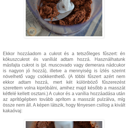
Ekkor hozzáadom a cukrot és a tetszőleges fűszert: én
kókuszcukrot és vaníliát adtam hozzá. Használhatunk
másfajta cukrot is (pl. muscovado vagy demerara nádcukor
is nagyon jó hozzá), illetve a mennyiség is ízlés szerint
növelhető vagy csökkenthető. (A többi fűszert azért nem
ekkor adtam hozzá, mert két különböző fűszerezést
szerettem volna kipróbálni, amihez majd később a masszát
kétfelé kellett osztani.) A cukor és a vanília hozzáadása után
az aprítógépben tovább aprítom a masszát pulzálva, míg
össze nem áll. A képen látszik, hogy fényesen csillog a kivált
kakaóvaj: