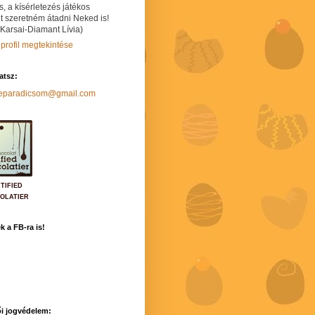
s, a kísérletezés játékos
t szeretném átadni Neked is!
 Karsai-Diamant Lívia)
 profil megtekintése
hatsz:
neparadicsom@gmail.com
TIFIED
OLATIER
k a FB-ra is!
i jogvédelem: