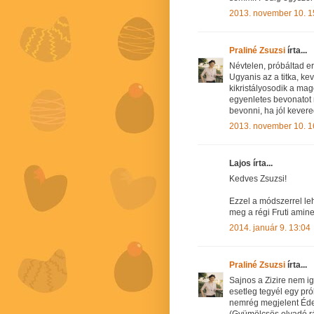
2013. november 10. 1
Praliné Zsuzsi
írta...
Névtelen, próbáltad e
Ugyanis az a titka, k
kikristályosodik a ma
egyenletes bevonatot 
bevonni, ha jól kevere
2013. november 10. 1
Lajos írta...
Kedves Zsuzsi!
Ezzel a módszerrel leh
meg a régi Fruti amine
2014. január 9. 13:04
Praliné Zsuzsi
írta...
Sajnos a Zizire nem ig
esetleg tegyél egy pró
nemrég megjelent Éde
(Gyümölcsös olvadó rág