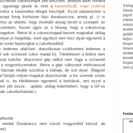
színezett cukorszirupot kell készíteni, amelyet adott hőfokra
A blo
n ugyanúgy járunk el, mint a
karamellizált, majd csokival
írások
ikor a karamelles réteget készítjük. Kicsit utánanéztem a
jogról
ecept forog közkézen házi dunakavicsra, amely pl.
itt
is
értel
nnyi az eltérés, hogy invertáló anyag (ecet) is szerepel, ez
máshol
erintem, hiszen úgyis az a lényeg, hogy a cukorszirup
kivéte
magokon. Illetve itt a cukorsziruppal bevont magvakat utólag
gyűjtő
 olyan jó megoldás, mert egyrészt nem lesz olyan egynemű a
teljes 
s során lepotyoghat a cukorburokból.
blogom
Amenn
s érdemes alakítani: drasztikusan csökkenteni érdemes a
tüntet
l sok színezett cukor marad ki). Tökéletesen a boltira nem
termé
tozat külsőre: drazsírozó gép nélkül nem fogja a színezett
forga
a mogyorószemeket, illetve a gépi változatot méhviasszal
nem j
házinak inkább rusztikus a külseje, de ízre olyan. (Nagyon
d
fotóján milyen magokat drazsíroztak: a kis szemek simán
knál is, és tökéletesen egynemű a borításuk, ami ezzel a
m jött össze... update: utólag kiderítettem, hogy a
GF
-os
ak cukorborításban.)
Fotói
elfesték
ww
z eredeti Dunakavics nem sózott mogyoróból készül, de
het)