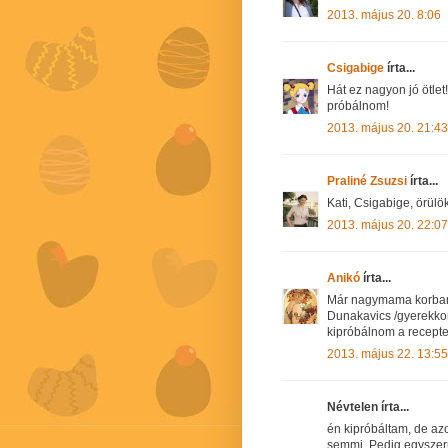
2013. május 20. 8:06
Csigabige
írta...
Hát ez nagyon jó ötle
próbálnom!
2013. május 20. 21:43
Praliné Zsuzsi
írta...
Kati, Csigabige, örülök,
2013. május 20. 22:07
Anikó
írta...
Már nagymama korban 
Dunakavics /gyerekko
kipróbálnom a recepted
2013. május 22. 13:55
Névtelen írta...
én kipróbáltam, de az
semmi. Pedig egyszerű