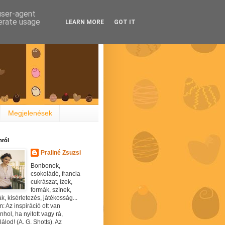
 user-agent
nerate usage
LEARN MORE
GOT IT
Megjelenések
ról
Praliné Zsuzsi
Bonbonok,
csokoládé, francia
cukrászat, ízek,
formák, színek,
ák, kísérletezés, játékosság...
: Az inspiráció ott van
hol, ha nyitott vagy rá,
álod! (A. G. Shotts). Az