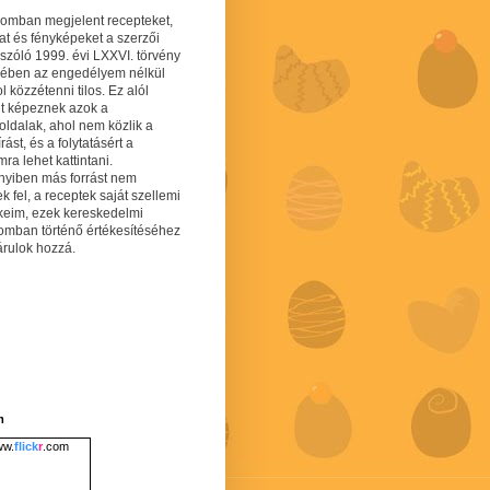
gomban megjelent recepteket,
at és fényképeket a szerzői
 szóló 1999. évi LXXVI. törvény
mében az engedélyem nélkül
 közzétenni tilos. Ez alól
lt képeznek azok a
oldalak, ahol nem közlik a
írást, és a folytatásért a
ra lehet kattintani.
yiben más forrást nem
ek fel, a receptek saját szellemi
keim, ezek kereskedelmi
lomban történő értékesítéséhez
árulok hozzá.
m
w.
flick
r
.com