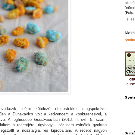
alkotá
örömé
(Fotó:
Teljes
Ide ír
prali
CER
CHOC
Gyerte
etkezik, némi kötelező ételfestékkel megspékelve!
űen a Dunakavics volt a kedvencem a konkurensével, a
tve. A legfrissebb
GoodFood
-ban (2013. II. évf. 5. szám,
aláltam a receptjére, úgyhogy - bár nem csinálok gyakran
egszállt a nosztalgia, és kipróbáltam. A recept nagyon
Szerző