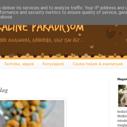
deliver its services and to analyze traffic. Your IP address and
formance and security metrics to ensure quality of service, ge
 abuse.
Technika, alapok
Könyvajánló
Csokis helyek & események
Magam
lag
textúr
Mottóm
minden
megtal