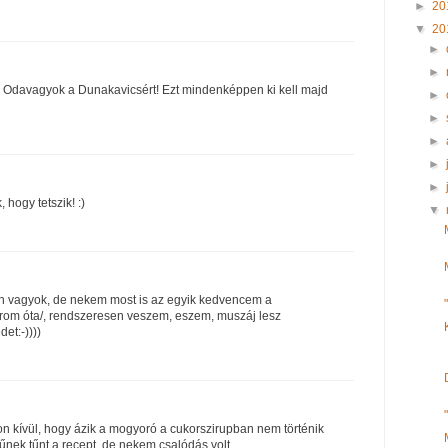
►
20
▼
20
►
►
t! Odavagyok a Dunakavicsért! Ezt mindenképpen ki kell majd
►
►
►
►
►
 hogy tetszik! :)
▼
vagyok, de nekem most is az egyik kedvencem a
rom óta/, rendszeresen veszem, eszem, muszáj lesz
et:-))))
on kívül, hogy ázik a mogyoró a cukorszirupban nem történik
nek tűnt a recept, de nekem csalódás volt.