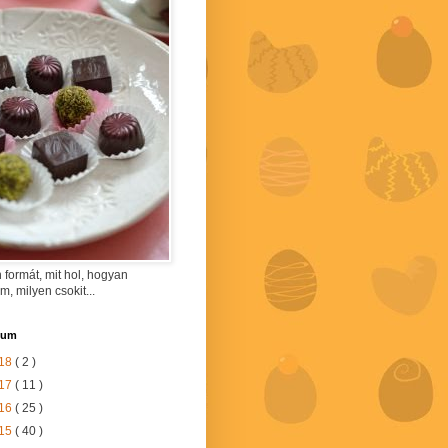
 formát, mit hol, hogyan
am, milyen csokit...
vum
18
( 2 )
17
( 11 )
16
( 25 )
15
( 40 )