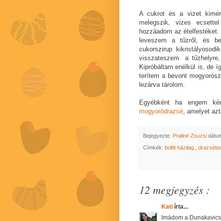
A cukrot és a vizet kimé
melegszik, vizes ecsett
hozzáadom az ételfestéket.
leveszem a tűzről, és b
cukorszirup kikristályoso
visszateszem a tűzhelyre,
Kipróbáltam enélkül is, de í
terítem a bevont mogyorósz
lezárva tárolom.
Egyébként ha engem kér
mogyoródrazsé
, amelyet azt
Bejegyezte:
Praliné Zsuzsi
dátu
Címkék:
boltit házilag
,
drazséte
12 megjegyzés :
Kati
írta...
Imádom a Dunakavicsot