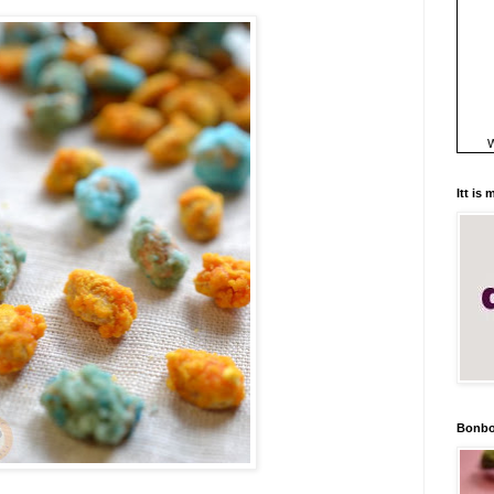
W
Itt is
Bonbo