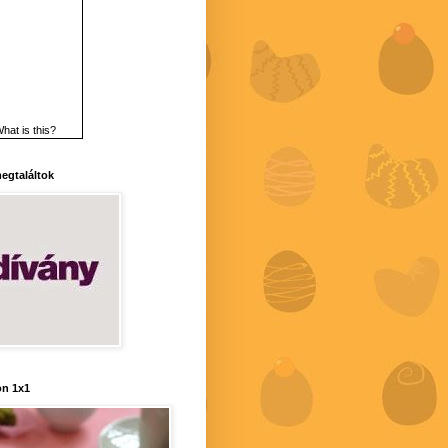
hat is this?
 megtaláltok
n 1x1