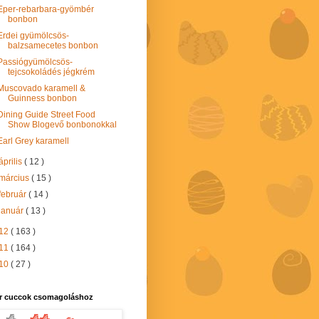
Eper-rebarbara-gyömbér
bonbon
Erdei gyümölcsös-
balzsamecetes bonbon
Passiógyümölcsös-
tejcsokoládés jégkrém
Muscovado karamell &
Guinness bonbon
Dining Guide Street Food
Show Blogevő bonbonokkal
Earl Grey karamell
április
( 12 )
március
( 15 )
február
( 14 )
január
( 13 )
12
( 163 )
11
( 164 )
10
( 27 )
r cuccok csomagoláshoz