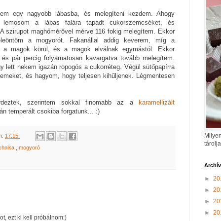
rem egy nagyobb lábasba, és melegíteni kezdem. Ahogy
el lemosom a lábas falára tapadt cukorszemcséket, és
 A szirupot maghőmérővel mérve 116 fokig melegítem. Ekkor
eleöntöm a mogyorót. Fakanállal addig keverem, míg a
dik a magok körül, és a magok elválnak egymástól. Ekkor
 és pár percig folyamatosan kavargatva tovább melegítem.
gy lett nekem igazán ropogós a cukorréteg. Végül sütőpapírra
emeket, és hagyom, hogy teljesen kihűljenek. Légmentesen
deztek, szerintem sokkal finomabb az a
karamellizált
án temperált csokiba forgatunk... :)
Milyen
m:
17:15
tárolj
chnika
,
mogyoró
Archí
►
20
►
20
►
20
►
20
, ezt ki kell próbálnom:)