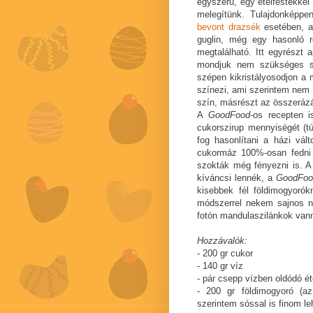
egyszerű, egy ételfestékkel 
melegítünk. Tulajdonképpe
bevont drazsék
esetében, am
guglin, még egy hasonló r
megtalálható. Itt egyrészt a
mondjuk nem szükséges sz
szépen kikristályosodjon a 
színezi, ami szerintem nem
szín, másrészt az összerázá
A
GoodFood
-os recepten i
cukorszirup mennyiségét (tú
fog hasonlítani a házi vál
cukormáz 100%-osan fedni 
szokták még fényezni is. A 
kíváncsi lennék, a
GoodFoo
kisebbek fél földimogyoró
módszerrel nekem sajnos ne
fotón mandulaszilánkok vann
Hozzávalók:
- 200 gr cukor
- 140 gr víz
- pár csepp vízben oldódó ét
- 200 gr földimogyoró (a
szerintem sóssal is finom le