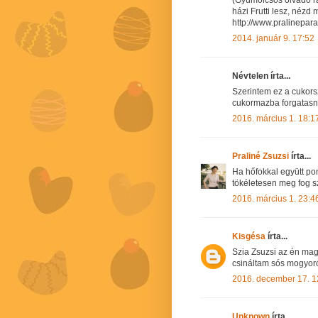
házi Frutti lesz, nézd 
http://www.pralinepa
2014. január 9. 17:52
Névtelen írta...
Szerintem ez a cukors
cukormazba forgatasn
2016. március 1. 18:1
Praliné Zsuzsi
írta...
Ha hőfokkal együtt po
tökéletesen meg fog sz
2016. március 1. 23:4
Kisgésa
írta...
Szia Zsuzsi az én ma
csináltam sós mogyoró
2016. december 17. 1
Unknown
írta...