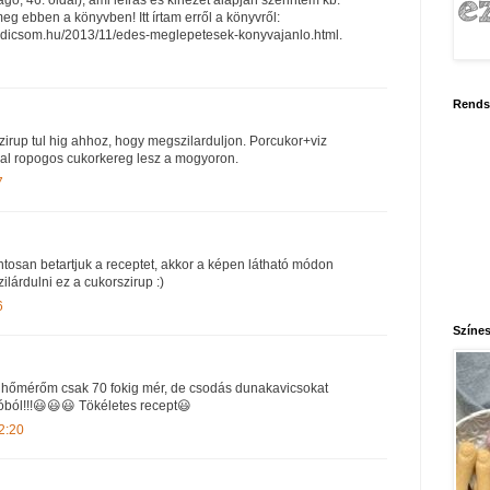
meg ebben a könyvben! Itt írtam erről a könyvről:
radicsom.hu/2013/11/edes-meglepetesek-konyvajanlo.html.
Rends
zirup tul hig ahhoz, hogy megszilarduljon. Porcukor+viz
al ropogos cukorkereg lesz a mogyoron.
7
ntosan betartjuk a receptet, akkor a képen látható módon
ilárdulni ez a cukorszirup :)
6
Színes
ghőmérőm csak 70 fokig mér, de csodás dunakavicsokat
ból!!!😃😃😃 Tökéletes recept😃
2:20