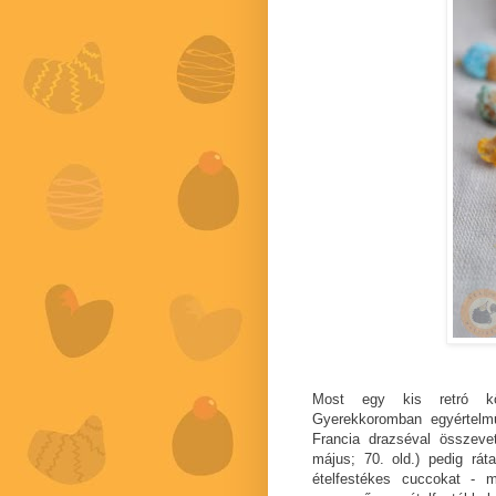
Most egy kis retró köv
Gyerekkoromban egyértelm
Francia drazséval összeve
május; 70. old.) pedig rát
ételfestékes cuccokat - m