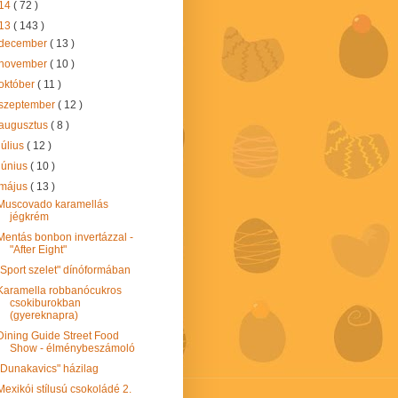
14
( 72 )
13
( 143 )
december
( 13 )
november
( 10 )
október
( 11 )
szeptember
( 12 )
augusztus
( 8 )
július
( 12 )
június
( 10 )
május
( 13 )
Muscovado karamellás
jégkrém
Mentás bonbon invertázzal -
"After Eight"
"Sport szelet" dínóformában
Karamella robbanócukros
csokiburokban
(gyereknapra)
Dining Guide Street Food
Show - élménybeszámoló
"Dunakavics" házilag
Mexikói stílusú csokoládé 2.