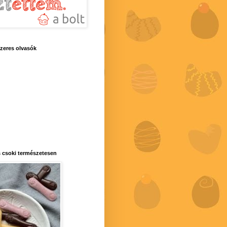
zeres olvasók
 csoki természetesen