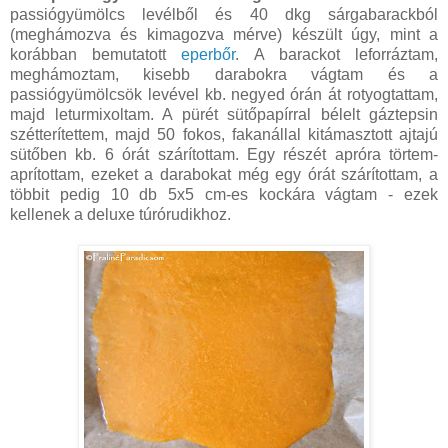
passiógyümölcs levélből és 40 dkg sárgabarackból
(meghámozva és kimagozva mérve) készült úgy, mint a
korábban bemutatott
eperbőr
. A barackot leforráztam,
meghámoztam, kisebb darabokra vágtam és a
passiógyümölcsök levével kb. negyed órán át rotyogtattam,
majd leturmixoltam. A pürét sütőpapírral bélelt gáztepsin
szétterítettem, majd 50 fokos, fakanállal kitámasztott ajtajú
sütőben kb. 6 órát szárítottam. Egy részét apróra törtem-
aprítottam, ezeket a darabokat még egy órát szárítottam, a
többit pedig 10 db 5x5 cm-es kockára vágtam - ezek
kellenek a deluxe túrórudikhoz.