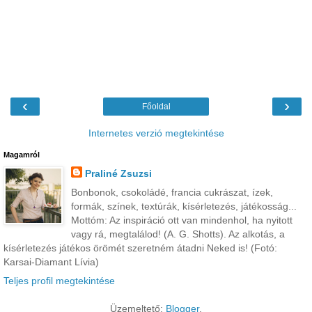
‹
›
Főoldal
Internetes verzió megtekintése
Magamról
Praliné Zsuzsi
Bonbonok, csokoládé, francia cukrászat, ízek,
formák, színek, textúrák, kísérletezés, játékosság...
Mottóm: Az inspiráció ott van mindenhol, ha nyitott
vagy rá, megtalálod! (A. G. Shotts). Az alkotás, a
kísérletezés játékos örömét szeretném átadni Neked is! (Fotó:
Karsai-Diamant Lívia)
Teljes profil megtekintése
Üzemeltető:
Blogger
.