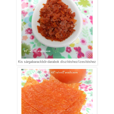
Kis sárgabarackbőr-darabok díszítéshez/ízesítéshez