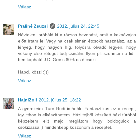
Válasz
Praliné Zsuzsi
2012. július 24. 22:45
Névtelen, próbáld ki a rácsos bevonást, amit a kakaóvajas
előtt írtam le! Vagy ha csak simán étcsokit használsz, az a
lényeg, hogy nagyon híg, folyósra olvadó legyen, hogy
vékony első réteget tudj csinálni. Ilyen pl. szerintem a lidl-
ben kapható J.D. Gross 60%-os étcsoki.
Hapci, köszi :)))
Válasz
HajniZoli
2012. július 25. 18:22
A gyerekeim Túró Rudi imádók. Fantasztikus ez a recept,
így itthon is elkészíthetem. Házi tejből készített házi túróból
képzeltem el:) majd meglátom hogy boldogulok a
csokizással:) mindenképp köszönöm a receptet.
Válasz