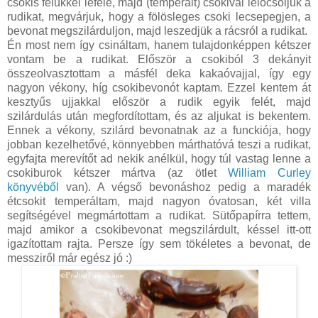
csokis felükkel lefelé, majd (temperált) csokival lelocsoljuk a
rudikat, megvárjuk, hogy a fölösleges csoki lecsepegjen, a
bevonat megszilárduljon, majd leszedjük a rácsról a rudikat.
Én most nem így csináltam, hanem tulajdonképpen kétszer
vontam be a rudikat. Először a csokiból 3 dekányit
összeolvasztottam a másfél deka kakaóvajjal, így egy
nagyon vékony, híg csokibevonót kaptam. Ezzel kentem át
kesztyűs ujjakkal először a rudik egyik felét, majd
szilárdulás után megfordítottam, és az aljukat is bekentem.
Ennek a vékony, szilárd bevonatnak az a funckiója, hogy
jobban kezelhetővé, könnyebben márthatóvá teszi a rudikat,
egyfajta merevítőt ad nekik anélkül, hogy túl vastag lenne a
csokiburok kétszer mártva (az ötlet
William Curley
könyvéből
van). A végső bevonáshoz pedig a maradék
étcsokit temperáltam, majd nagyon óvatosan, két villa
segítségével megmártottam a rudikat. Sütőpapírra tettem,
majd amikor a csokibevonat megszilárdult, késsel itt-ott
igazítottam rajta. Persze így sem tökéletes a bevonat, de
messziről már egész jó :)