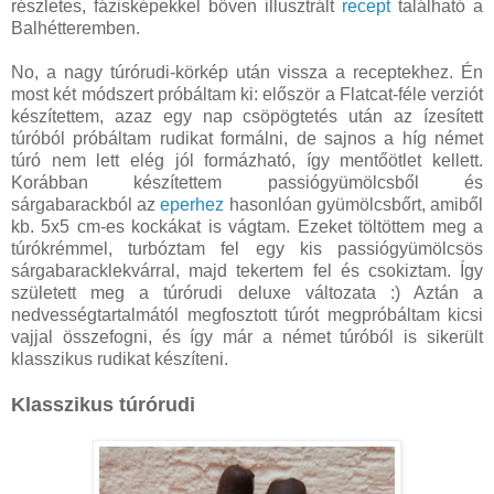
részletes, fázisképekkel bőven illusztrált
recept
található a
Balhétteremben.
No, a nagy túrórudi-körkép után vissza a receptekhez. Én
most két módszert próbáltam ki: először a Flatcat-féle verziót
készítettem, azaz egy nap csöpögtetés után az ízesített
túróból próbáltam rudikat formálni, de sajnos a híg német
túró nem lett elég jól formázható, így mentőötlet kellett.
Korábban készítettem passiógyümölcsből és
sárgabarackból az
eperhez
hasonlóan gyümölcsbőrt, amiből
kb. 5x5 cm-es kockákat is vágtam. Ezeket töltöttem meg a
túrókrémmel, turbóztam fel egy kis passiógyümölcsös
sárgabaracklekvárral, majd tekertem fel és csokiztam. Így
született meg a túrórudi deluxe változata :) Aztán a
nedvességtartalmától megfosztott túrót megpróbáltam kicsi
vajjal összefogni, és így már a német túróból is sikerült
klasszikus rudikat készíteni.
Klasszikus túrórudi