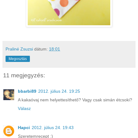
Praliné Zsuzsi
dátum:
18:01
Megosztás
11 megjegyzés:
bbarbi89
2012. július 24. 19:25
A kakaóvaj nem helyettesíthető? Vagy csak simán étcsoki?
Válasz
Hapci
2012. július 24. 19:43
Szeretemrecept :)