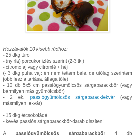
Hozzávalók 10 kisebb rúdhoz:
- 25 dkg túró
- (nyírfa) porcukor ízlés szerint (2-3 tk.)
- citromolaj vagy citromlé + héj
(- 3 dkg puha vaj: én nem tettem bele, de utólag szerintem
jobb lesz a tartása, állaga tőle)
- 10 db 5x5 cm passiógyümölcsös sárgabarackbőr (vagy
bármilyen más gyümölcsbőr)
- 2 ek.
passiógyümölcsös sárgabaracklekvár
(vagy
másmilyen lekvár)
- 15 dkg étcsokoládé
- kevés passiós sárgabarackbőr-darab díszíteni
A
passiógyümölcsös sárgabarackbőr
4 db