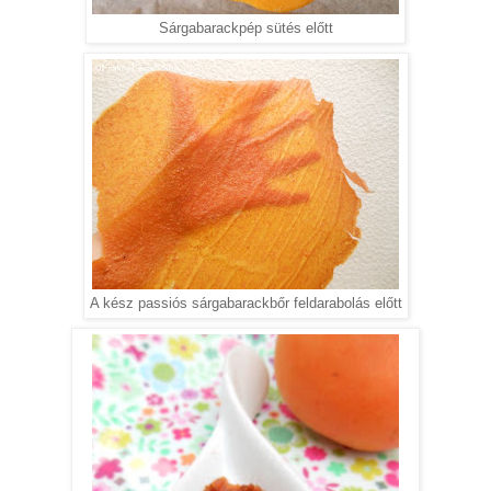
Sárgabarackpép sütés előtt
A kész passiós sárgabarackbőr feldarabolás előtt