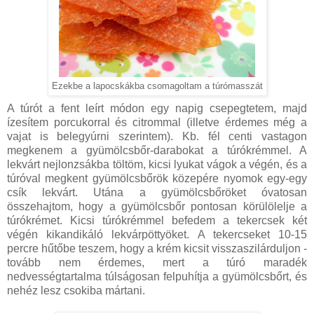
Ezekbe a lapocskákba csomagoltam a túrómasszát
A túrót a fent leírt módon egy napig csepegtetem, majd
ízesítem porcukorral és citrommal (illetve érdemes még a
vajat is belegyúrni szerintem). Kb. fél centi vastagon
megkenem a gyümölcsbőr-darabokat a túrókrémmel. A
lekvárt nejlonzsákba töltöm, kicsi lyukat vágok a végén, és a
túróval megkent gyümölcsbőrök közepére nyomok egy-egy
csík lekvárt. Utána a gyümölcsbőröket óvatosan
összehajtom, hogy a gyümölcsbőr pontosan körülölelje a
túrókrémet. Kicsi túrókrémmel befedem a tekercsek két
végén kikandikáló lekvárpöttyöket. A tekercseket 10-15
percre hűtőbe teszem, hogy a krém kicsit visszaszilárduljon -
tovább nem érdemes, mert a túró maradék
nedvességtartalma túlságosan felpuhítja a gyümölcsbőrt, és
nehéz lesz csokiba mártani.