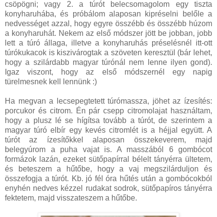
csöpögni; vagy 2. a túrót belecsomagolom egy tiszta
konyharuhába, és próbálom alaposan kipréselni belőle a
nedvességet azzal, hogy egyre összébb és összébb húzom
a konyharuhát. Nekem az első módszer jött be jobban, jobb
lett a túró állaga, illetve a konyharuhás préselésnél itt-ott
túrókukacok is kiszivárogtak a szöveten keresztül (bár lehet,
hogy a szilárdabb magyar túrónál nem lenne ilyen gond).
Igaz viszont, hogy az első módszernél egy napig
türelmesnek kell lennünk :)
Ha megvan a lecsepegtetett túrómassza, jöhet az ízesítés:
porcukor és citrom. Én pár csepp citromolajat használtam,
hogy a plusz lé se hígítsa tovább a túrót, de szerintem a
magyar túró elbír egy kevés citromlét is a héjjal együtt. A
túrót az ízesítőkkel alaposan összekeverem, majd
belegyúrom a puha vajat is. A masszából 6 gombócot
formázok lazán, ezeket sütőpapírral bélelt tányérra ültetem,
és beteszem a hűtőbe, hogy a vaj megszilárduljon és
összefogja a túrót. Kb. jó fél óra hűtés után a gombócokból
enyhén nedves kézzel rudakat sodrok, sütőpapíros tányérra
fektetem, majd visszateszem a hűtőbe.