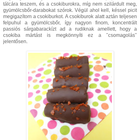
tálcára teszem, és a csokiburokra, míg nem szilárdult meg,
gyümölcsbőr-darabokat szórok. Végül ahol kell, késsel picit
megigazítom a csokiburkot. A csokiburok alatt aztán teljesen
felpuhul a gyümölcsbőr, így nagyon finom, koncentrált
passiós sárgabarackízt ad a rudiknak amellett, hogy a
csokiba mártást is megkönnyíti ez a "csomagolás"
jelentősen.