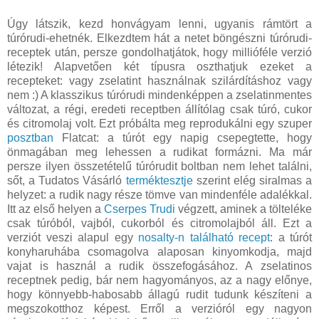
Úgy látszik, kezd honvágyam lenni, ugyanis rámtört a
túrórudi-ehetnék. Elkezdtem hát a netet böngészni túrórudi-
receptek után, persze gondolhatjátok, hogy millióféle verzió
létezik! Alapvetően két típusra oszthatjuk ezeket a
recepteket: vagy zselatint használnak szilárdításhoz vagy
nem :) A klasszikus túrórudi mindenképpen a zselatinmentes
változat, a régi, eredeti receptben állítólag csak túró, cukor
és citromolaj volt. Ezt próbálta meg reprodukálni egy szuper
posztban
Flatcat: a túrót egy napig csepegtette, hogy
önmagában meg lehessen a rudikat formázni. Ma már
persze ilyen összetételű túrórudit boltban nem lehet találni,
sőt, a Tudatos Vásárló
terméktesztje
szerint elég siralmas a
helyzet: a rudik nagy része tömve van mindenféle adalékkal.
Itt az első helyen a
Cserpes Trudi
végzett, aminek a tölteléke
csak túróból, vajból, cukorból és citromolajból áll. Ezt a
verziót veszi alapul egy
nosalty-n található recept
: a túrót
konyharuhába csomagolva alaposan kinyomkodja, majd
vajat is használ a rudik összefogásához. A zselatinos
receptnek pedig, bár nem hagyományos, az a nagy előnye,
hogy könnyebb-habosabb állagú rudit tudunk készíteni a
megszokotthoz képest. Erről a verzióról egy nagyon