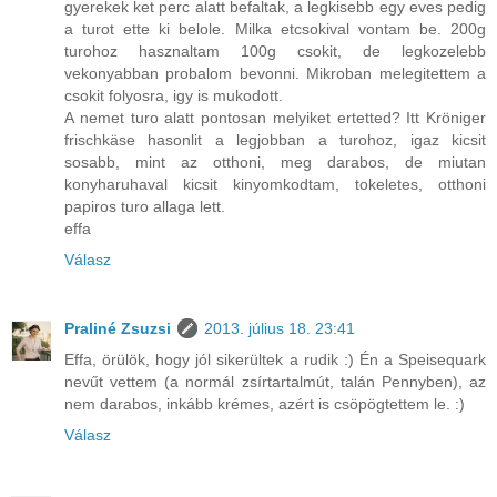
gyerekek ket perc alatt befaltak, a legkisebb egy eves pedig
a turot ette ki belole. Milka etcsokival vontam be. 200g
turohoz hasznaltam 100g csokit, de legkozelebb
vekonyabban probalom bevonni. Mikroban melegitettem a
csokit folyosra, igy is mukodott.
A nemet turo alatt pontosan melyiket ertetted? Itt Kröniger
frischkäse hasonlit a legjobban a turohoz, igaz kicsit
sosabb, mint az otthoni, meg darabos, de miutan
konyharuhaval kicsit kinyomkodtam, tokeletes, otthoni
papiros turo allaga lett.
effa
Válasz
Praliné Zsuzsi
2013. július 18. 23:41
Effa, örülök, hogy jól sikerültek a rudik :) Én a Speisequark
nevűt vettem (a normál zsírtartalmút, talán Pennyben), az
nem darabos, inkább krémes, azért is csöpögtettem le. :)
Válasz