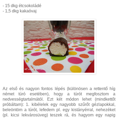
- 15 dkg étcsokoládé
- 1,5 dkg kakaóvaj
Az első és nagyon fontos lépés (különösen a rettentő híg
német túró esetében), hogy a túrót megfosztom a
nedvességtartalmától. Ezt két módon lehet (mindkettőt
próbáltam): 1. kibélelek egy nagyobb szűrőt gézlapokkal,
beleöntöm a túrót, lefedem pl. egy kistányérral, nehezéket
(pl. kicsi lekvárosüveg) teszek rá, és hagyom egy napig