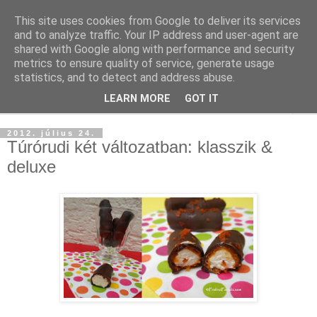
This site uses cookies from Google to deliver its services
and to analyze traffic. Your IP address and user-agent are
shared with Google along with performance and security
metrics to ensure quality of service, generate usage
statistics, and to detect and address abuse.
LEARN MORE
GOT IT
▼
2012. július 24.
Túrórudi két változatban: klasszik &
deluxe