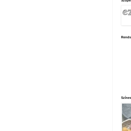
Szupe
Rends
Színes