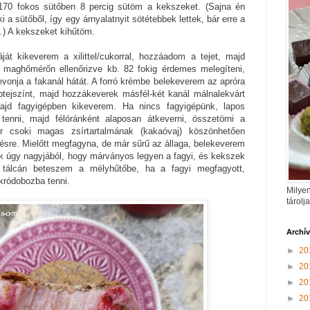
170 fokos sütőben 8 percig sütöm a kekszeket. (Sajna én
 a sütőből, így egy árnyalatnyit sötétebbek lettek, bár erre a
ít.) A kekszeket kihűtöm.
ját kikeverem a xilittel/cukorral, hozzáadom a tejet, majd
 maghőmérőn ellenőrizve kb. 82 fokig érdemes melegíteni,
bevonja a fakanál hátát. A forró krémbe belekeverem az apróra
btejszínt, majd hozzákeverek másfél-két kanál málnalekvárt
ajd fagyigépben kikeverem. Ha nincs fagyigépünk, lapos
tenni, majd félóránként alaposan átkeverni, összetörni a
ér csoki magas zsírtartalmának (kakaóvaj) köszönhetően
sre. Mielőtt megfagyna, de már sűrű az állaga, belekeverem
k úgy nagyjából, hogy márványos legyen a fagyi, és kekszek
 tálcán beteszem a mélyhűtőbe, ha a fagyi megfagyott,
kródobozba tenni.
Milyen
tárolj
Archí
►
20
►
20
►
20
►
20