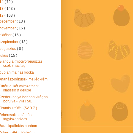
14
( 72 )
13
( 143 )
12
( 163 )
december
( 13 )
november
( 15 )
október
( 16 )
szeptember
( 13 )
augusztus
( 8 )
július
( 15 )
Gianduja (mogyorópasztás
csoki) házilag
Duplán málnás kocka
Ananász-kókusz-lime jégkrém
Túrórudi két változatban:
klasszik & deluxe
Szeder-ibolya bonbon virágba
borulva - VKF! 50.
Tiramisu trüffel (SAD 7.)
Fehércsokis-málnás
fagyiszendvics
Barackpálinkás bonbon
Kókusz-ribizli jégkrém