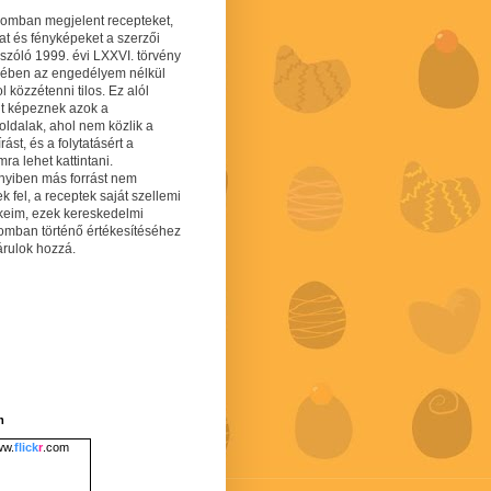
gomban megjelent recepteket,
at és fényképeket a szerzői
 szóló 1999. évi LXXVI. törvény
mében az engedélyem nélkül
 közzétenni tilos. Ez alól
lt képeznek azok a
oldalak, ahol nem közlik a
írást, és a folytatásért a
ra lehet kattintani.
yiben más forrást nem
ek fel, a receptek saját szellemi
keim, ezek kereskedelmi
lomban történő értékesítéséhez
árulok hozzá.
m
w.
flick
r
.com