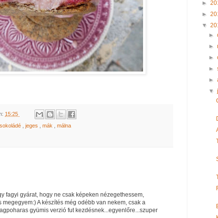
►
20
►
20
▼
20
►
►
►
►
►
▼
m:
15:25
csokoládé
,
jeges
,
mák
,
málna
egy fagyi gyárat, hogy ne csak képeken nézegethessem,
megegyem:) A készítés még odébb van nekem, csak a
gpoharas gyümis verzió fut kezdésnek...egyenlőre...szuper