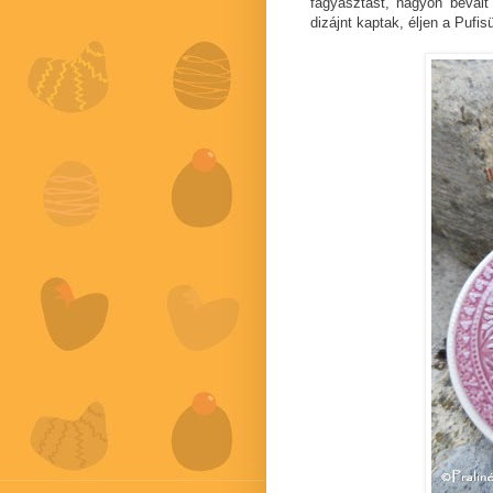
fagyasztást, nagyon bevált
dizájnt kaptak, éljen a Pufisü