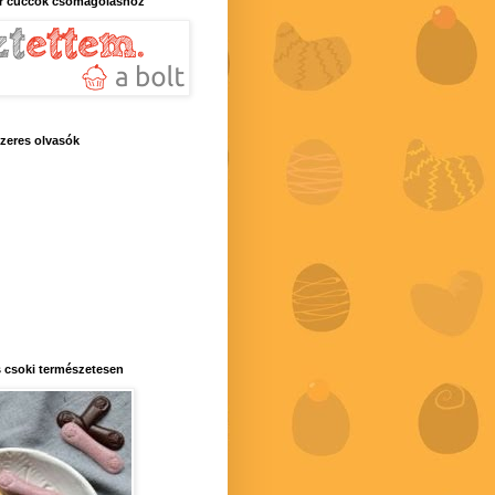
r cuccok csomagoláshoz
zeres olvasók
 csoki természetesen