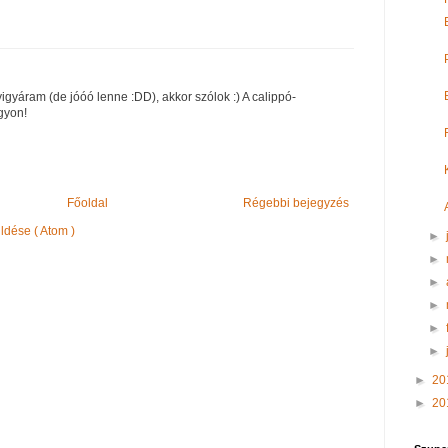
gyáram (de jóóó lenne :DD), akkor szólok :) A calippó-
gyon!
Főoldal
Régebbi bejegyzés
dése ( Atom )
►
►
►
►
►
►
►
20
►
20