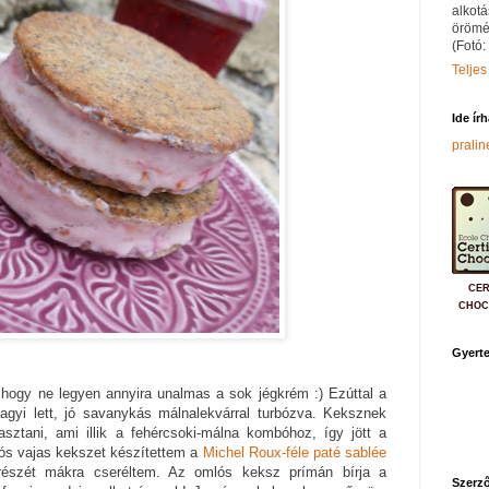
alkotá
örömé
(Fotó:
Teljes
Ide ír
prali
CER
CHOC
Gyerte
 hogy ne legyen annyira unalmas a sok jégkrém :) Ezúttal a
-fagyi lett, jó savanykás málnalekvárral turbózva. Keksznek
asztani, ami illik a fehércsoki-málna kombóhoz, így jött a
ós vajas kekszet készítettem a
Michel Roux-féle paté sablée
 részét mákra cseréltem. Az omlós keksz prímán bírja a
Szerző