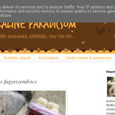
deliver its services and to analyze traffic. Your IP address and
formance and security metrics to ensure quality of service, ge
 abuse.
Technika, alapok
Könyvajánló
Csokis helyek & események
Magam
s fagyiszendvics
textúr
Mottóm
minden
megtal