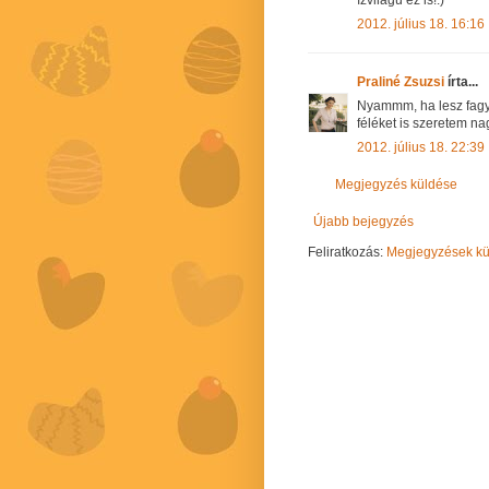
2012. július 18. 16:16
Praliné Zsuzsi
írta...
Nyammm, ha lesz fagyi
féléket is szeretem na
2012. július 18. 22:39
Megjegyzés küldése
Újabb bejegyzés
Feliratkozás:
Megjegyzések kül