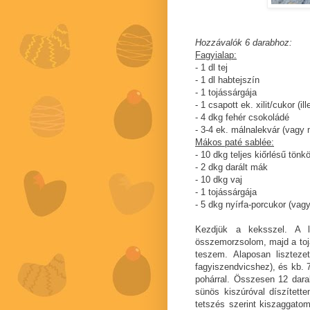
Hozzávalók 6 darabhoz:
Fagyialap:
- 1 dl tej
- 1 dl habtejszín
- 1 tojássárgája
- 1 csapott ek. xilit/cukor (il
- 4 dkg fehér csokoládé
- 3-4 ek. málnalekvár (vag
Mákos paté sablée:
- 10 dkg teljes kiőrlésű tönkö
- 2 dkg darált mák
- 10 dkg vaj
- 1 tojássárgája
- 5 dkg nyírfa-porcukor (vag
Kezdjük a keksszel. A l
összemorzsolom, majd a toj
teszem. Alaposan liszteze
fagyiszendvicshez), és kb. 
pohárral. Összesen 12 dara
sünös kiszúróval díszített
tetszés szerint kiszaggatom