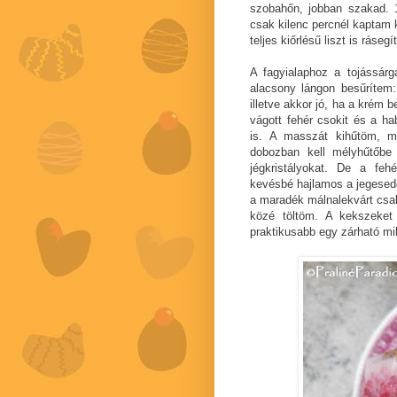
szobahőn, jobban szakad. 
csak kilenc percnél kaptam ki
teljes kiőrlésű liszt is ráseg
A fagyialaphoz a tojássárgá
alacsony lángon besűrítem:
illetve akkor jó, ha a krém 
vágott fehér csokit és a ha
is. A masszát kihűtöm, m
dobozban kell mélyhűtőbe 
jégkristályokat. De a feh
kevésbé hajlamos a jegesedé
a maradék málnalekvárt csa
közé töltöm. A kekszeket
praktikusabb egy zárható mi