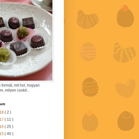
 formát, mit hol, hogyan
am, milyen csokit...
vum
18
( 2 )
17
( 11 )
16
( 25 )
15
( 40 )