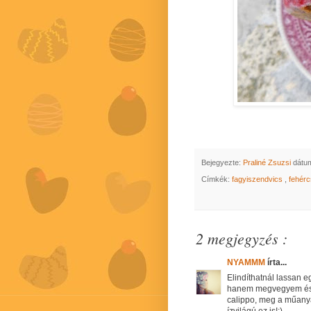
Bejegyezte:
Praliné Zsuzsi
dátu
Címkék:
fagyiszendvics
,
fehér
2 megjegyzés :
NYAMMM
írta...
Elindíthatnál lassan 
hanem megvegyem és 
calippo, meg a műanya
ízvilágú ez is!:)