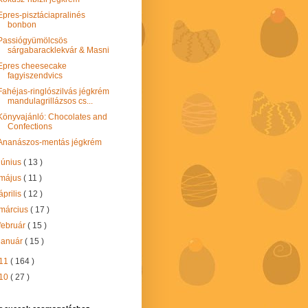
Epres-pisztáciapralinés
bonbon
Passiógyümölcsös
sárgabaracklekvár & Masni
Epres cheesecake
fagyiszendvics
Fahéjas-ringlószilvás jégkrém
mandulagrillázsos cs...
Könyvajánló: Chocolates and
Confections
Ananászos-mentás jégkrém
június
( 13 )
május
( 11 )
április
( 12 )
március
( 17 )
február
( 15 )
január
( 15 )
11
( 164 )
10
( 27 )