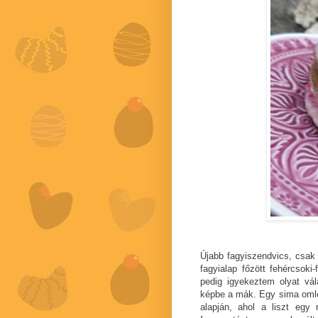
Újabb fagyiszendvics, csak
fagyialap főzött fehércsoki
pedig igyekeztem olyat vál
képbe a mák. Egy sima oml
alapján, ahol a liszt egy