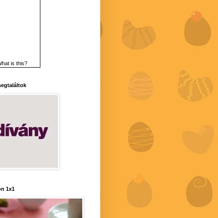
hat is this?
 megtaláltok
n 1x1