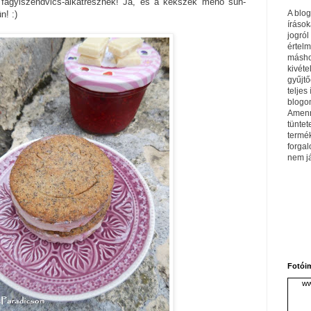
 fagyiszendvics-alkatrésznek! Ja, és a kekszek menő sün-
A blo
n! :)
írások
jogról
értel
máshol
kivéte
gyűjtő
teljes 
blogom
Amenn
tüntet
termé
forga
nem j
Fotói
ww