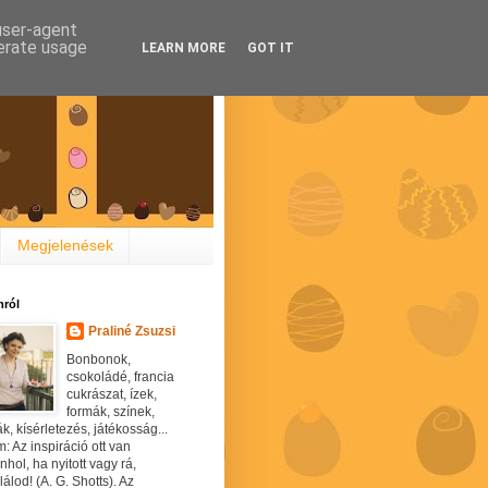
 user-agent
nerate usage
LEARN MORE
GOT IT
Megjelenések
ról
Praliné Zsuzsi
Bonbonok,
csokoládé, francia
cukrászat, ízek,
formák, színek,
ák, kísérletezés, játékosság...
: Az inspiráció ott van
hol, ha nyitott vagy rá,
álod! (A. G. Shotts). Az