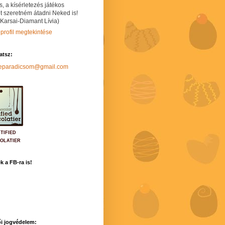
s, a kísérletezés játékos
t szeretném átadni Neked is!
 Karsai-Diamant Lívia)
 profil megtekintése
hatsz:
neparadicsom@gmail.com
TIFIED
OLATIER
k a FB-ra is!
i jogvédelem: