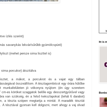
W
letve ízlés szerint)
Itt is
y más savanykás lekvár/sűrűbb gyümölcspüré)
lyliszt (mehet persze sima liszttel is)
y sima porcukor) átszitálva
isztet, a mákot, a porcukrot és a vajat egy tálban
ássárgával összeállítom. A tésztagombócot egy órára hűtőbe
tt munkafelületen jó vékonyra nyújtom (én úgy szeretem
7 cm-es köröket szaggatok belőle egy desszertgyűrűvel vagy
Bonbo
bra van szükség, én a felső kekszlapokat (tehát 6 darabot)
em, a tészta szépen megtartja a mintát. A maradék tésztát
. A tésztával gyorsan kell dolgozni, mert ahogy a vaj olvad