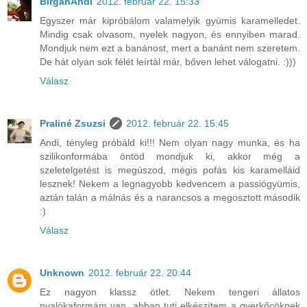
BirgánAndi
2012. február 22. 15:33
Egyszer már kipróbálom valamelyik gyümis karamelledet.
Mindig csak olvasom, nyelek nagyon, és ennyiben marad.
Mondjuk nem ezt a banánost, mert a banánt nem szeretem.
De hát olyan sok félét leírtál már, bőven lehet válogatni. :)))
Válasz
Praliné Zsuzsi
2012. február 22. 15:45
Andi, tényleg próbáld ki!!! Nem olyan nagy munka, és ha
szilikonformába öntöd mondjuk ki, akkor még a
szeletelgetést is megúszod, mégis pofás kis karamelláid
lesznek! Nekem a legnagyobb kedvencem a passiógyümis,
aztán talán a málnás és a narancsos a megosztott második
:)
Válasz
Unknown
2012. február 22. 20:44
Ez nagyon klassz ötlet. Nekem tengeri állatos
nyalókaformám van, abban tuti elkészítem a gyerkőcöknek