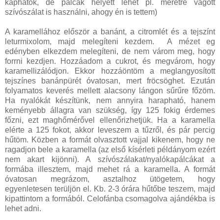
kaphatók, de pálcák helyett lehet pl. méretre vágott
szívószálat is használni, ahogy én is tettem)
A karamellához először a banánt, a citromlét és a tejszínt
leturmixolom, majd melegíteni kezdem. A mézet eg
edényben elkezdem melegíteni, de nem várom meg, hogy
forrni kezdjen. Hozzáadom a cukrot, és megvárom, hogy
karamellizálódjon. Ekkor hozzáöntöm a meglangyosított
tejszínes banánpürét óvatosan, mert fröcsöghet. Ezután
folyamatos keverés mellett alacsony lángon sűrűre főzöm.
H
a nyalókát készítünk, nem annyira harapható, hanem
keményebb állagra van szükség, így 125 fokig érd
emes
főzni, ezt maghőmérővel ellenőrizhetjük. Ha a karamella
elérte a 125 fokot, akkor leveszem a tűzről, és pár percig
hűtöm. Közben a formát olvasztott vajjal kikenem, hogy ne
ragadjon bele a karamella (az első kísérleti példányom ezért
nem akart kijönni). A szívószálakat/nyalókapálcákat a
formába illesztem, majd mehet rá a karamella. A formát
óvatosan megrázom, asztalhoz ütögetem, hogy
egyenletesen terüljön el. Kb. 2-3 órára hűtőbe teszem, majd
kipattintom a formából. Celofánba csomagolva ajándékba is
lehet adni.