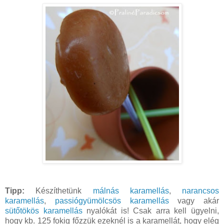
Tipp:
Készíthetünk
málnás karamellás
,
narancsos
karamellás
,
passiógyümölcsös karamellás
vagy akár
sütőtökös karamellás
nyalókát is! Csak arra kell ügyelni,
hogy kb. 125 fokig főzzük ezeknél is a karamellát, hogy elég