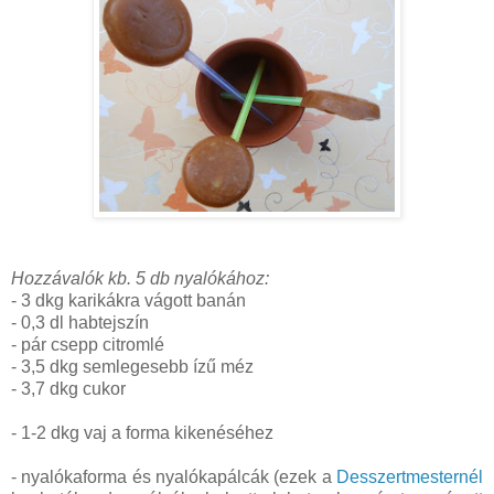
Hozzávalók kb. 5 db nyalókához:
- 3 dkg karikákra vágott banán
- 0,3 dl habtejszín
- pár csepp citromlé
- 3,5 dkg semlegesebb ízű méz
- 3,7 dkg cukor
- 1-2 dkg vaj a forma kikenéséhez
- nyalókaforma és nyalókapálcák (ezek a
Desszertmesternél