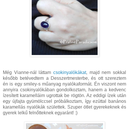
Még Vianne-nál láttam
csokinyalókákat
, majd nem sokkal
később betévedtem a Desszertmesterbe, és ott szereztem
én is egy smiley-s műanyag nyalókaformát. Én viszont nem
annyira csokinyalókában gondolkoztam, hanem a kedvenc
ízesített karamelláim ugrottak be rögtön. Az eddigi ízek után
egy újfajta gyümölccsel próbálkoztam, így ezúttal banános
karamellás nyalókák születtek. Szuper ötlet gyerekeknek és
gyerek lelkű felnőtteknek egyaránt! :)