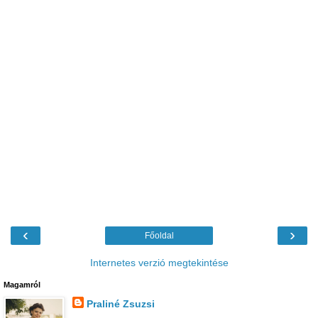
‹
›
Főoldal
Internetes verzió megtekintése
Magamról
Praliné Zsuzsi