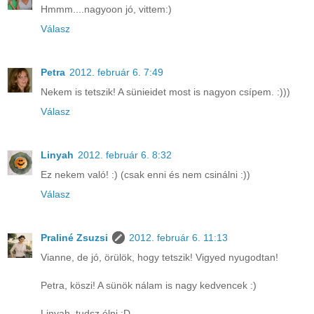
Hmmm....nagyoon jó, vittem:)
Válasz
Petra
2012. február 6. 7:49
Nekem is tetszik! A sünieidet most is nagyon csípem. :)))
Válasz
Linyah
2012. február 6. 8:32
Ez nekem való! :) (csak enni és nem csinálni :))
Válasz
Praliné Zsuzsi
2012. február 6. 11:13
Vianne, de jó, örülök, hogy tetszik! Vigyed nyugodtan!
Petra, köszi! A sünök nálam is nagy kedvencek :)
Linyah, tudsz élni :D