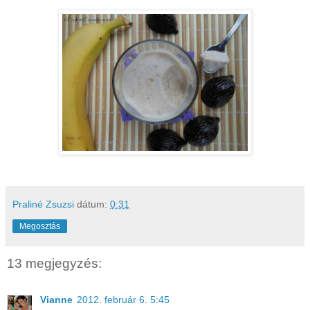
Praliné Zsuzsi
dátum:
0:31
Megosztás
13 megjegyzés:
Vianne
2012. február 6. 5:45