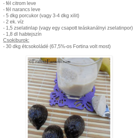
- fél citrom leve
- fél narancs leve
- 5 dkg porcukor (vagy 3-4 dkg xilit)
- 2 ek. víz
- 1,5 zselatinlap (vagy egy csapott teáskanálnyi zselatinpor)
- 1,8 dl habtejszín
Csokiburok:
- 30 dkg étcsokoládé (67,5%-os Fortina volt most)