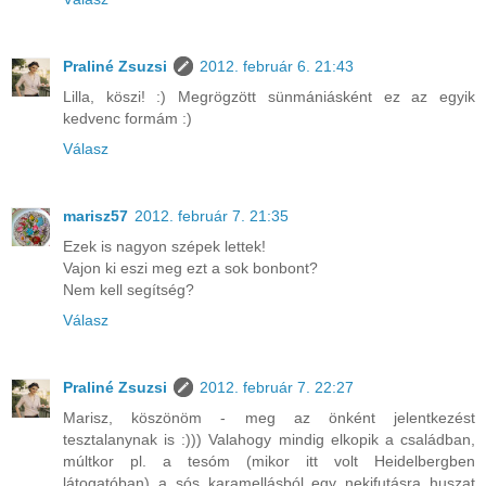
Praliné Zsuzsi
2012. február 6. 21:43
Lilla, köszi! :) Megrögzött sünmániásként ez az egyik
kedvenc formám :)
Válasz
marisz57
2012. február 7. 21:35
Ezek is nagyon szépek lettek!
Vajon ki eszi meg ezt a sok bonbont?
Nem kell segítség?
Válasz
Praliné Zsuzsi
2012. február 7. 22:27
Marisz, köszönöm - meg az önként jelentkezést
tesztalanynak is :))) Valahogy mindig elkopik a családban,
múltkor pl. a tesóm (mikor itt volt Heidelbergben
látogatóban) a sós karamellásból egy nekifutásra huszat