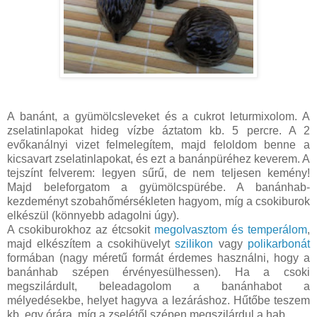
A banánt, a gyümölcsleveket és a cukrot leturmixolom. A
zselatinlapokat hideg vízbe áztatom kb. 5 percre. A 2
evőkanálnyi vizet felmelegítem, majd feloldom benne a
kicsavart zselatinlapokat, és ezt a banánpüréhez keverem. A
tejszínt felverem: legyen sűrű, de nem teljesen kemény!
Majd beleforgatom a gyümölcspürébe. A banánhab-
kezdeményt szobahőmérsékleten hagyom, míg a csokiburok
elkészül (könnyebb adagolni úgy).
A csokiburokhoz az étcsokit
megolvasztom és temperálom
,
majd elkészítem a csokihüvelyt
szilikon
vagy
polikarbonát
formában (nagy méretű formát érdemes használni, hogy a
banánhab szépen érvényesülhessen). Ha a csoki
megszilárdult, beleadagolom a banánhabot a
mélyedésekbe, helyet hagyva a lezáráshoz. Hűtőbe teszem
kb. egy órára, míg a zselétől szépen megszilárdul a hab.