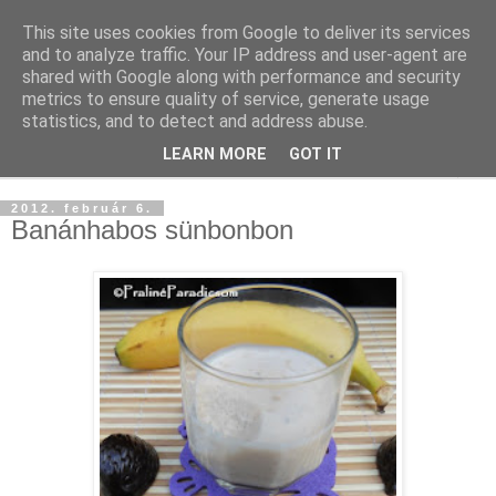
This site uses cookies from Google to deliver its services
and to analyze traffic. Your IP address and user-agent are
shared with Google along with performance and security
metrics to ensure quality of service, generate usage
statistics, and to detect and address abuse.
LEARN MORE
GOT IT
▼
2012. február 6.
Banánhabos sünbonbon