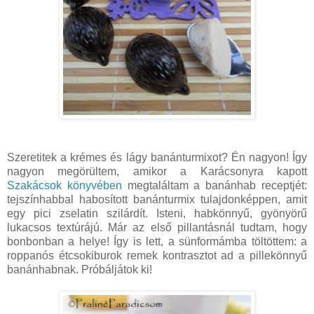
Szeretitek a krémes és lágy banánturmixot? Én nagyon! Így
nagyon megörültem, amikor a Karácsonyra kapott
Szakácsok könyvében
megtaláltam a banánhab receptjét:
tejszínhabbal habosított banánturmix tulajdonképpen, amit
egy pici zselatin szilárdít. Isteni, habkönnyű, gyönyörű
lukacsos textúrájú. Már az első pillantásnál tudtam, hogy
bonbonban a helye! Így is lett, a sünformámba töltöttem: a
roppanós étcsokiburok remek kontrasztot ad a pillekönnyű
banánhabnak. Próbáljátok ki!