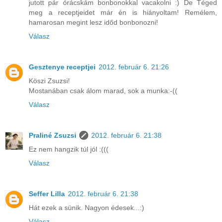
jutott pár órácskám bonbonokkal vacakolni :) De Téged
meg a receptjeidet már én is hiányoltam! Remélem,
hamarosan megint lesz időd bonbonozni!
Válasz
Gesztenye receptjei
2012. február 6. 21:26
Köszi Zsuzsi!
Mostanában csak álom marad, sok a munka:-((
Válasz
Praliné Zsuzsi
2012. február 6. 21:38
Ez nem hangzik túl jól :(((
Válasz
Seffer Lilla
2012. február 6. 21:38
Hát ezek a sünik. Nagyon édesek...:)
Válasz