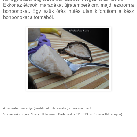
Ekkor az étcsoki maradékát újratemperálom, majd lezárom a
bonbonokat. Egy szűk órás hűtés után kifordítom a kész
bonbonokat a formából.
A banánhab receptje (kisebb változtatásokkal) innen származik:
Szakácsok könyve.
Szerk. Jill Norman. Budapest, 2011. 619. o. (Shaun Hill receptje)