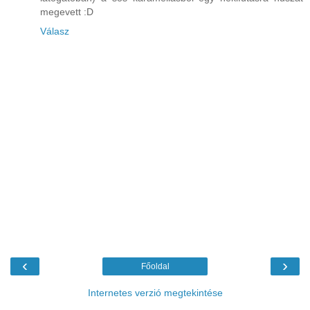
megevett :D
Válasz
‹
›
Főoldal
Internetes verzió megtekintése