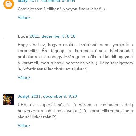
Mary
2011. december 9. 6:54
Csatlakozom Nellihez ! Nagyon finom lehet! :)
Válasz
Luca
2011. december 9. 8:18
Hogy lehet az, hogy a csoki a lezárásnál nem nyomja ki a
karamellt? Én tegnap a karamellkrémes bonbonodat
próbáltam ki, és ahogy lezárogattam őket oldalt kibuggyant
a karamell, mert a csoki nehezebb volt :( Hiába törölgettem
le, kifordításnál ledobták az aljukat :(
Válasz
Judyt
2011. december 9. 8:20
UHh, ez szuperjól néz ki :) Várom a csomagot, addig
beszerzem a többi hozzávalót ;) (a karamellkrémhez nem
akartál linket rakni?)
Válasz