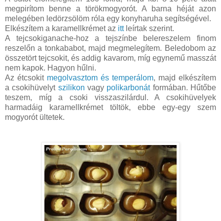
megpirítom benne a törökmogyorót. A barna héját azon
melegében ledörzsölöm róla egy konyharuha segítségével.
Elkészítem a karamellkrémet az
itt
leírtak szerint.
A tejcsokiganache-hoz a tejszínbe belereszelem finom
reszelőn a tonkababot, majd megmelegítem. Beledobom az
összetört tejcsokit, és addig kavarom, míg egynemű masszát
nem kapok. Hagyon hűlni.
Az étcsokit
megolvasztom és temperálom
, majd elkészítem
a csokihüvelyt
szilikon
vagy
polikarbonát
formában. Hűtőbe
teszem, míg a csoki visszaszilárdul. A csokihüvelyek
harmadáig karamellkrémet töltök, ebbe egy-egy szem
mogyorót ültetek.