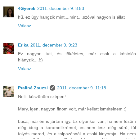
4Gyerek
2011. december 9. 8:53
hű, ez úgy hangzik mint....mint....szóval nagyon is állat
Válasz
Erika
2011. december 9. 9:23
Ez nagyon tuti, és tökéletes, már csak a kóstolás
hiányzik....!:)
Válasz
Praliné Zsuzsi
2011. december 9. 11:18
Nelli, köszönöm szépen!
Mary, igen, nagyon finom volt, már kellett ismételnem :)
Luca, már én is jártam így. Ez olyankor van, ha nem főzöm
elég ideig a karamellkrémet, és nem lesz elég sűrű, túl
folyós marad, és a talpazásnál a csoki kinyomja. Ha nem