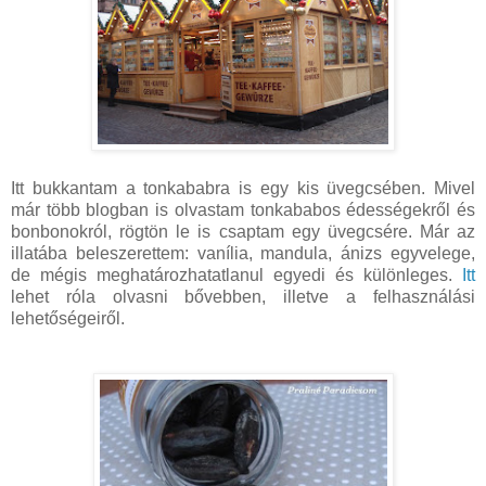
Itt bukkantam a tonkababra is egy kis üvegcsében. Mivel
már több blogban is olvastam tonkababos édességekről és
bonbonokról, rögtön le is csaptam egy üvegcsére. Már az
illatába beleszerettem: vanília, mandula, ánizs egyvelege,
de mégis meghatározhatatlanul egyedi és különleges.
Itt
lehet róla olvasni bővebben, illetve a felhasználási
lehetőségeiről.