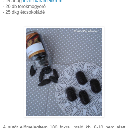
- fél adag
főzött karamellkrém
- 20 db törökmogyoró
- 25 dkg étcsokoládé
A sütőt előmelegítem 180 fokra, majd kb. 8-10 perc alatt