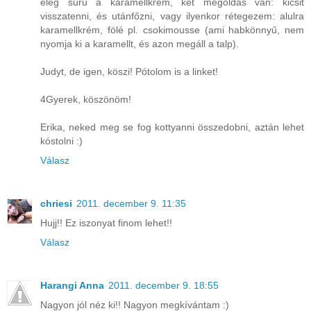
elég sűrű a karamellkrém, két megoldás van: kicsit
visszatenni, és utánfőzni, vagy ilyenkor rétegezem: alulra
karamellkrém, fölé pl. csokimousse (ami habkönnyű, nem
nyomja ki a karamellt, és azon megáll a talp).
Judyt, de igen, köszi! Pótolom is a linket!
4Gyerek, köszönöm!
Erika, neked meg se fog kottyanni összedobni, aztán lehet
kóstolni :)
Válasz
chriesi
2011. december 9. 11:35
Hujj!! Ez iszonyat finom lehet!!
Válasz
Harangi Anna
2011. december 9. 18:55
Nagyon jól néz ki!! Nagyon megkívántam :)