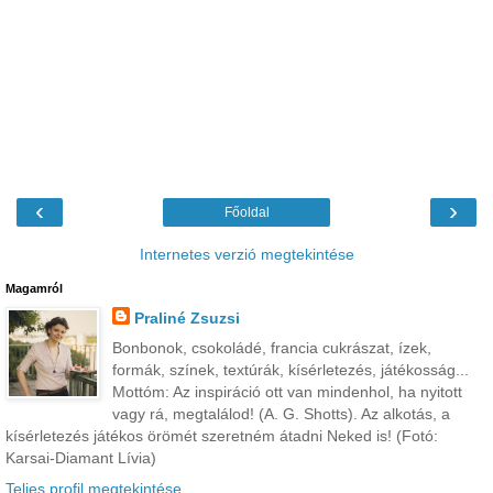
‹
›
Főoldal
Internetes verzió megtekintése
Magamról
Praliné Zsuzsi
Bonbonok, csokoládé, francia cukrászat, ízek,
formák, színek, textúrák, kísérletezés, játékosság...
Mottóm: Az inspiráció ott van mindenhol, ha nyitott
vagy rá, megtalálod! (A. G. Shotts). Az alkotás, a
kísérletezés játékos örömét szeretném átadni Neked is! (Fotó:
Karsai-Diamant Lívia)
Teljes profil megtekintése