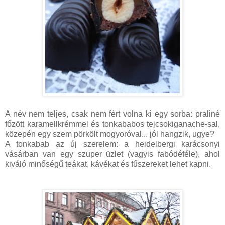
A név nem teljes, csak nem fért volna ki egy sorba: praliné
főzött karamellkrémmel és tonkababos tejcsokiganache-sal,
közepén egy szem pörkölt mogyoróval... jól hangzik, ugye?
A tonkabab az új szerelem: a heidelbergi karácsonyi
vásárban van egy szuper üzlet (vagyis fabódéféle), ahol
kiváló minőségű teákat, kávékat és fűszereket lehet kapni.