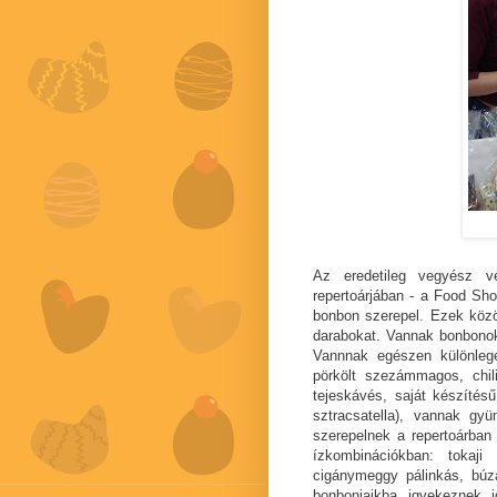
Az eredetileg vegyész v
repertoárjában - a Food Sho
bonbon szerepel. Ezek közö
darabokat. Vannak bonbonok 
Vannnak egészen különlege
pörkölt szezámmagos, chili
tejeskávés, saját készíté
sztracsatella), vannak g
szerepelnek a repertoárban 
ízkombinációkban: tokaji
cigánymeggy pálinkás, búz
bonbonjaikba igyekeznek i