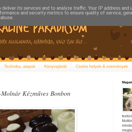
deliver its services and to analyze traffic. Your IP address and
formance and security metrics to ensure quality of service, ge
 abuse.
Technika, alapok
Könyvajánló
Csokis helyek & események
Magam
le-Molnár Kézműves Bonbon
textúr
Mottóm
minden
megtal