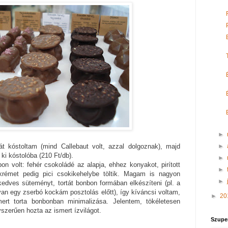
►
lát kóstoltam (mind Callebaut volt, azzal dolgoznak), majd
►
ki kóstolóba (210 Ft/db).
►
n volt: fehér csokoládé az alapja, ehhez konyakot, pirított
►
 krémet pedig pici csokikehelybe töltik. Magam is nagyon
►
edves süteményt, tortát bonbon formában elkészíteni (pl. a
e van egy zserbó kockám posztolás előtt), így kíváncsi voltam,
►
20
mert torta bonbonban minimalizása. Jelentem, tökéletesen
szerűen hozta az ismert ízvilágot.
Szupe