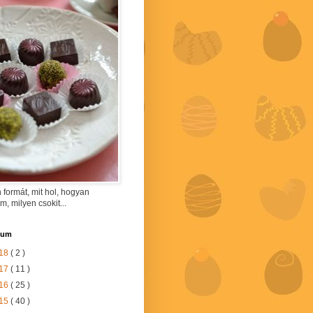
 formát, mit hol, hogyan
am, milyen csokit...
vum
18
( 2 )
17
( 11 )
16
( 25 )
15
( 40 )