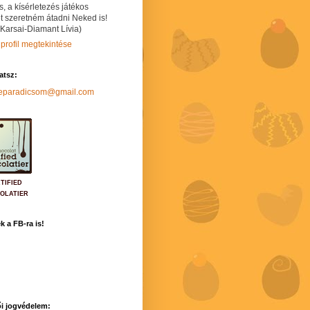
s, a kísérletezés játékos
t szeretném átadni Neked is!
 Karsai-Diamant Lívia)
 profil megtekintése
hatsz:
neparadicsom@gmail.com
TIFIED
OLATIER
k a FB-ra is!
i jogvédelem: