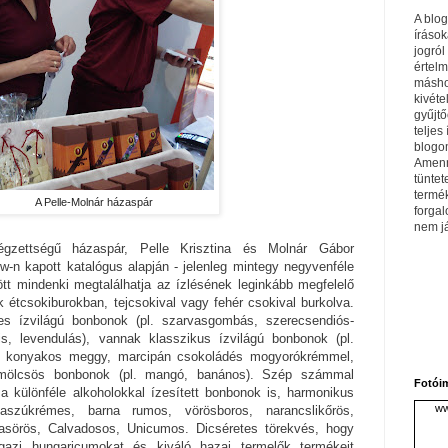
A blo
írások
jogról
értel
máshol
kivéte
gyűjtő
teljes 
blogom
Amenn
tüntet
termé
A Pelle-Molnár házaspár
forga
nem j
égzettségű házaspár, Pelle Krisztina és Molnár Gábor
w-n kapott katalógus alapján - jelenleg mintegy negyvenféle
tt mindenki megtalálhatja az ízlésének leginkább megfelelő
étcsokiburokban, tejcsokival vagy fehér csokival burkolva.
s ízvilágú bonbonok (pl. szarvasgombás, szerecsendiós-
s, levendulás), vannak klasszikus ízvilágú bonbonok (pl.
sű konyakos meggy, marcipán csokoládés mogyorókrémmel,
yümölcsös bonbonok (pl. mangó, banános). Szép számmal
Fotói
a különféle alkoholokkal ízesített bonbonok is, harmonikus
ww
 aszúkrémes, barna rumos, vörösboros, narancslikőrös,
asörös, Calvadosos, Unicumos. Dicséretes törekvés, hogy
gazi hungaricumokat és kiváló hazai termelők termékeit