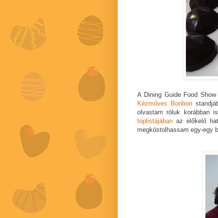
A Dining Guide Food Sho
Kézműves Bonbon
standját
olvastam róluk korábban i
toplistájában
az előkelő hat
megkóstolhassam egy-egy b