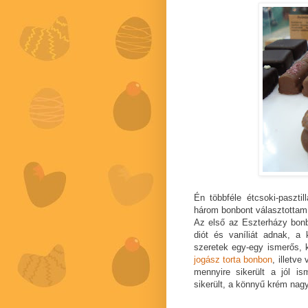
Én többféle étcsoki-pasztil
három bonbont választottam 
Az első az Eszterházy bonbo
diót és vaníliát adnak, a
szeretek egy-egy ismerős, k
jogász torta bonbon
, illetv
mennyire sikerült a jól is
sikerült, a könnyű krém nagy