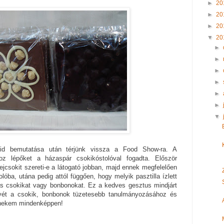
►
20
►
20
►
20
▼
20
►
►
►
►
►
►
▼
vid bemutatása után térjünk vissza a Food Show-ra. A
oz lépőket a házaspár csokikóstolóval fogadta. Először
ejcsokit szereti-e a látogató jobban, majd ennek megfelelően
olóba, utána pedig attól függően, hogy melyik pasztilla ízlett
lás csokikat vagy bonbonokat. Ez a kedves gesztus mindjárt
ét a csokik, bonbonok tüzetesebb tanulmányozásához és
s nekem mindenképpen!