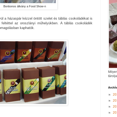
Bonbonos állvány a Food Show-n
 a házaspár kézzel öntött szelet és táblás csokoládékat is
, feltéttel az oroszlányi műhelyükben. A táblás csokoládék
omagolásban kaphatók.
Milyen
tárolj
Archí
►
20
►
20
►
20
►
20