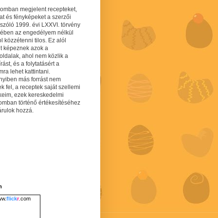
gomban megjelent recepteket,
at és fényképeket a szerzői
 szóló 1999. évi LXXVI. törvény
mében az engedélyem nélkül
 közzétenni tilos. Ez alól
lt képeznek azok a
oldalak, ahol nem közlik a
írást, és a folytatásért a
ra lehet kattintani.
yiben más forrást nem
ek fel, a receptek saját szellemi
keim, ezek kereskedelmi
lomban történő értékesítéséhez
árulok hozzá.
m
w.
flick
r
.com