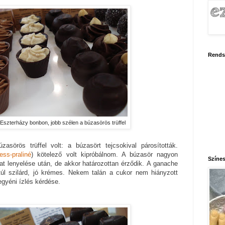
Rends
szterházy bonbon, jobb szélen a búzasörös trüffel
sörös trüffel volt: a búzasört tejcsokival párosították.
ess-praliné
) kötelező volt kipróbálnom. A búzasör nagyon
Színes
lat lenyelése után, de akkor határozottan érződik. A ganache
 túl szilárd, jó krémes. Nekem talán a cukor nem hiányzott
egyéni ízlés kérdése.