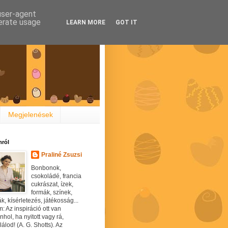
 user-agent
nerate usage
LEARN MORE
GOT IT
Megjelenések
ról
Praliné Zsuzsi
Bonbonok,
csokoládé, francia
cukrászat, ízek,
formák, színek,
ák, kísérletezés, játékosság...
: Az inspiráció ott van
hol, ha nyitott vagy rá,
álod! (A. G. Shotts). Az