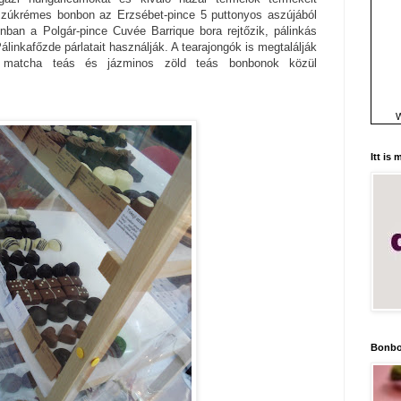
szúkrémes bonbon az Erzsébet-pince 5 puttonyos aszújából
nban a Polgár-pince Cuvée Barrique bora rejtőzik, pálinkás
álinkafőzde párlatait használják. A tearajongók is megtalálják
: matcha teás és jázminos zöld teás bonbonok közül
W
Itt is
Bonbo