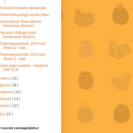
:)
Rózsaszín praliné Mariannak
Pirított kókuszfagyi sünbe töltve
Bonbonteszt: Pelle-Molnár
Kézműves Bonbon
Tejcsokis diófagyi óriás
bonbonnak álcázva
Élménybeszámoló: DG Food
Show (2. nap)
Élménybeszámoló: DG Food
Show (1. nap)
Epres jeges praliné - majdnem
VKF XLIII.
május
( 10 )
április
( 18 )
március
( 15 )
február
( 13 )
január
( 22 )
10
( 27 )
r cuccok csomagoláshoz