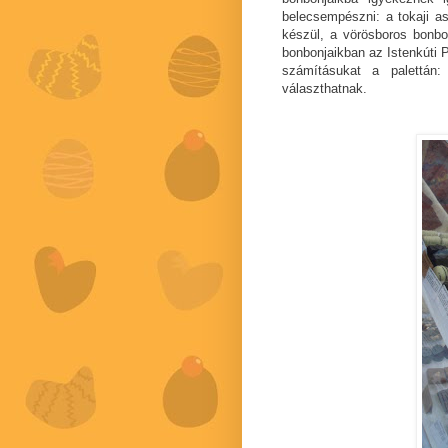
belecsempészni: a tokaji a
készül, a vörösboros bonbo
bonbonjaikban az Istenkúti P
számításukat a palettán
választhatnak.