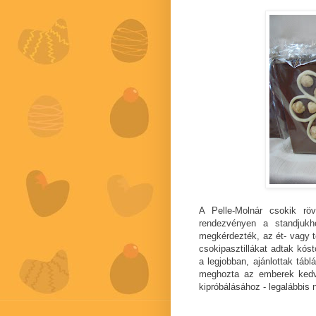
A Pelle-Molnár csokik rö
rendezvényen a standjukh
megkérdezték, az ét- vagy t
csokipasztillákat adtak kóst
a legjobban, ajánlottak táb
meghozta az emberek kedv
kipróbálásához - legalábbi