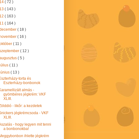
14
( 72 )
13
( 143 )
12
( 163 )
11
( 164 )
december
( 18 )
november
( 16 )
október
( 11 )
szeptember
( 12 )
augusztus
( 5 )
július
( 11 )
június
( 13 )
Eszterházy-torta és
Eszterházy-bonbonok
Karamellizált almás -
gyömbéres jégkrém: VKF
XLIII.
Zölddió - likőr: a kezdetek
Snickers jégkrémcsoda - VKF
XLIII.
Aszalás - hogy legyen mit tenni
a bonbonokba!
Meggybonbon ihlette jégkrém