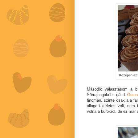
Középen az E
Második választásom a búza
Sörrajnogóként (lásd
Guinn
finoman, szinte csak a a fa
állaga tökéletes volt, nem
volna a burokról, de ez már 