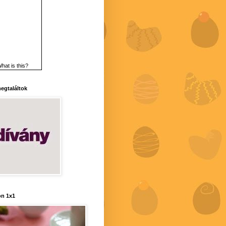
hat is this?
 megtaláltok
n 1x1