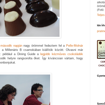
alkotá
örömé
(Fotó:
Teljes
Ide ír
prali
w
második napján
nagy örömmel fedeztem fel a
Pelle-Molnár
 a Millenáris B csarnokában kiállítók között. Olvasni már
s: például a Dining Guide a
legjobb kézműves csokoládék
odik helyre rangsorolta őket. Így kíváncsian vártam, hogy
CER
onbonjukat.
CHOC
Gyerte
Szerző