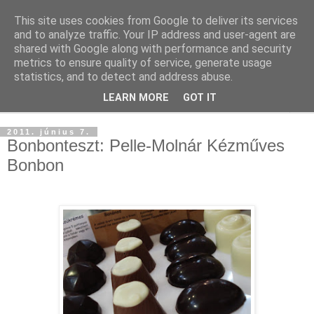
This site uses cookies from Google to deliver its services
and to analyze traffic. Your IP address and user-agent are
shared with Google along with performance and security
metrics to ensure quality of service, generate usage
statistics, and to detect and address abuse.
LEARN MORE
GOT IT
▼
2011. június 7.
Bonbonteszt: Pelle-Molnár Kézműves
Bonbon