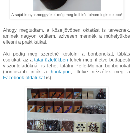
A saját konyakmeggyüket még meg kell kóstolnom legközelebb!
Ahogy megtudtam, a közeljövőben oktatást is terveznek,
aminek nagyon örültem, szívesen mennék a műhelyükbe
ellesni a praktikáikat.
Aki pedig meg szeretné kóstolni a bonbonokat, táblás
csokikat, az a
tatai üzletükben
teheti meg, illetve budapesti
viszonteladóknál is lehet találni Pelle-Molnár bonbonokat
(pontosabb infók a
honlapon
, illetve nézzétek meg a
Facebook-oldalukat
is).