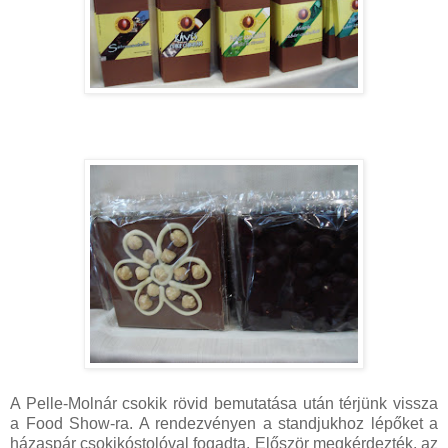
A Pelle-Molnár csokik rövid bemutatása után térjünk vissza
a Food Show-ra. A rendezvényen a standjukhoz lépőket a
házaspár csokikóstolóval fogadta. Először megkérdezték, az