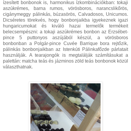
ízesített bonbonok is, harmonikus ízkombinációkban: tokaji
aszúkrémes, barna rumos, vörösboros, narancslikőrös,
cigánymeggy pálinkás, búzasörös, Calvadosos, Unicumos.
Dicséretes törekvés, hogy bonbonjaikba igyekeznek igazi
hungaricumokat és kiváló hazai termelők termékeit
belecsempészni: a tokaji aszúkrémes bonbon az Erzsébet-
pince 5 puttonyos aszújából készül, a vörösboros
bonbonban a Polgár-pince Cuvée Barrique bora rejtőzik,
pálinkás bonbonjaikban az Istenkúti Pálinkafőzde párlatait
használják. A tearajongók is megtalálják számításukat a
palettán: matcha teás és jázminos zöld teás bonbonok közül
választhatnak.