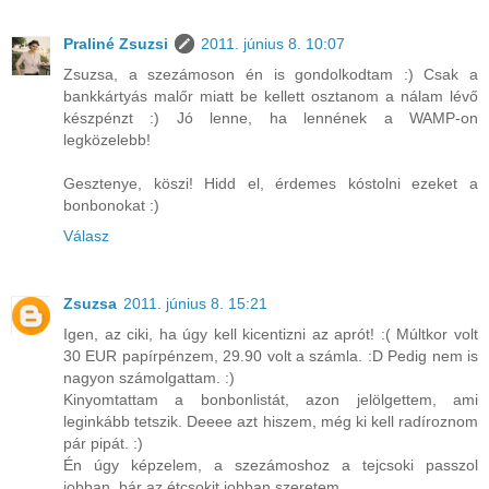
Praliné Zsuzsi
2011. június 8. 10:07
Zsuzsa, a szezámoson én is gondolkodtam :) Csak a
bankkártyás malőr miatt be kellett osztanom a nálam lévő
készpénzt :) Jó lenne, ha lennének a WAMP-on
legközelebb!
Gesztenye, köszi! Hidd el, érdemes kóstolni ezeket a
bonbonokat :)
Válasz
Zsuzsa
2011. június 8. 15:21
Igen, az ciki, ha úgy kell kicentizni az aprót! :( Múltkor volt
30 EUR papírpénzem, 29.90 volt a számla. :D Pedig nem is
nagyon számolgattam. :)
Kinyomtattam a bonbonlistát, azon jelölgettem, ami
leginkább tetszik. Deeee azt hiszem, még ki kell radíroznom
pár pipát. :)
Én úgy képzelem, a szezámoshoz a tejcsoki passzol
jobban, bár az étcsokit jobban szeretem.