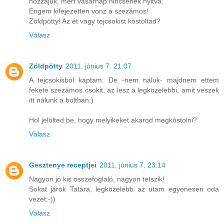
hozzájuk, mert vasárnap nincsenek nyitva.
Engem kifejezetten vonz a szezámos!
Zöldpötty! Az ét vagy tejcsokist kóstoltad?
Válasz
Zöldpötty
2011. június 7. 21:07
A tejcsokisból kaptam. De -nem náluk- majdnem ettem
fekete szezámos csokit. az lesz a legközelebbi, amit veszek
itt nálunk a boltban:)
Hol jelölted be, hogy melyikeket akarod megkóstolni?
Válasz
Gesztenye receptjei
2011. június 7. 23:14
Nagyon jó kis összefoglaló, nagyon tetszik!
Sokat járok Tatára, legközelebb az utam egyenesen oda
vezet:-))
Válasz