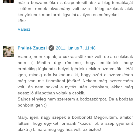
már a beszámolókra is öszpontosíthatsz a blog tematikáját
illetően. remek olvasmány volt ez is, főleg azoknak akik
kénytelenek monitorról figyelni az ilyen eseményeket.
köszi.
Válasz
Praliné Zsuzsi
2011. június 7. 11:48
Vianne, nem kaptak, a cukrászsütiknek volt, de a csokiknak
nem :( Mintha úgy rémlene, hogy említették, hogy
eredetileg légkondis helyet ígértek nekik a szervezők... Hát
igen, mindig oda lyukadunk ki, hogy azért a szervezésen
még van mit finomítani jövőre! Nekem még szerencsém
volt, én nem sokkal a nyitás után kóstoltam, akkor még
egész jó állapotban voltak a csokik.
Sajnos tényleg nem szeretem a bodzaszörpöt. De a bodzás
bonbont igen :)
Mary, igen, nagy szépek a bonbonok! Megörültem, amikor
láttam, hogy egy-két formánk "közös" pl. a szép gyémánt
alakú :) Limara meg egy hős volt, az biztos!