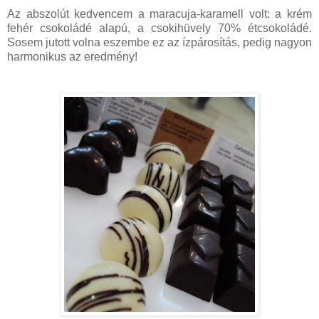
Az abszolút kedvencem a maracuja-karamell volt: a krém
fehér csokoládé alapú, a csokihüvely 70% étcsokoládé.
Sosem jutott volna eszembe ez az ízpárosítás, pedig nagyon
harmonikus az eredmény!