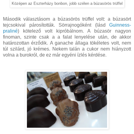
Középen az Eszterházy bonbon, jobb szélen a búzasörös trüffel
Második választásom a búzasörös trüffel volt: a búzasört
tejcsokival párosították. Sörrajnogóként (lásd
Guinness-
praliné
) kötelező volt kipróbálnom. A búzasör nagyon
finoman, szinte csak a a falat lenyelése után, de akkor
határozottan érződik. A ganache állaga tökéletes volt, nem
túl szilárd, jó krémes. Nekem talán a cukor nem hiányzott
volna a burokról, de ez már egyéni ízlés kérdése.