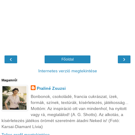
‹
›
Főoldal
Internetes verzió megtekintése
Magamról
Praliné Zsuzsi
Bonbonok, csokoládé, francia cukrászat, ízek,
formák, színek, textúrák, kísérletezés, játékosság...
Mottóm: Az inspiráció ott van mindenhol, ha nyitott
vagy rá, megtalálod! (A. G. Shotts). Az alkotás, a
kísérletezés játékos örömét szeretném átadni Neked is! (Fotó:
Karsai-Diamant Lívia)
Teljes profil megtekintése