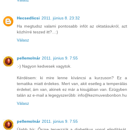
Válasz
Hecsedlicsi
2011. június 8. 23:32
Ha megtudsz valami pontosabb infót az oktatásukról, azt
közhírré teszed itt?...:)
Válasz
pellemolnár
2011. június 9. 7:55
:-) Nagyon kedvesek vagytok.
Kérdésem: ki mire lenne kíváncsi a kurzuson? Ez a
tematika miatt érdekes. Mert van, akit esetleg a temperálás
érdekel, ám van, akinek ez már a kisujjában van. Ezügyben
talán az e-mail a legegyszerűbb: info@kezmuvesbonbon.hu
Válasz
pellemolnár
2011. június 9. 7:55
Újabb hír: Őszre tervezzük a diabetikus vonal elindítását,