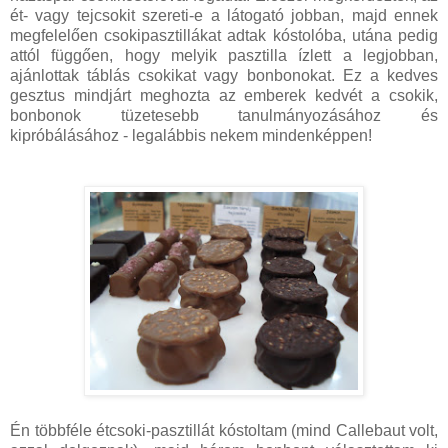
ét- vagy tejcsokit szereti-e a látogató jobban, majd ennek
megfelelően csokipasztillákat adtak kóstolóba, utána pedig
attól függően, hogy melyik pasztilla ízlett a legjobban,
ajánlottak táblás csokikat vagy bonbonokat. Ez a kedves
gesztus mindjárt meghozta az emberek kedvét a csokik,
bonbonok tüzetesebb tanulmányozásához és
kipróbálásához - legalábbis nekem mindenképpen!
Én többféle étcsoki-pasztillát kóstoltam (mind Callebaut volt,