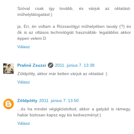
Szóval csak így tovább, és várjuk az oktatást-
műhelylátogatást:)
ja, Eri, én voltam a Rózsavölgyi műhelyében tavaly (?) és
ők is az oltásos technológiát használták- legalábbis akkor
éppen velem:D
Válasz
Praliné Zsuzsi
2011. június 7. 13:38
Zöldpötty, akkor már ketten várjuk az oktatást :)
Válasz
Zöldpötty
2011. június 7. 13:50
...és ha mindet végigkóstoltod, akkor a gatyád is rámegy,
habár biztosan kapsz egy kis kedvezményt:)
Válasz