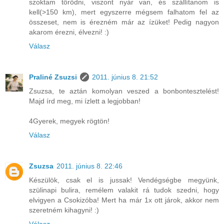
szoktam törődni, viszont nyár van, és szállítanom is
kell(>150 km), mert egyszerre mégsem falhatom fel az
összeset, nem is érezném már az ízüket! Pedig nagyon
akarom érezni, élvezni! :)
Válasz
Praliné Zsuzsi
2011. június 8. 21:52
Zsuzsa, te aztán komolyan veszed a bonbontesztelést!
Majd írd meg, mi ízlett a legjobban!
4Gyerek, megyek rögtön!
Válasz
Zsuzsa
2011. június 8. 22:46
Készülök, csak el is jussak! Vendégségbe megyünk,
szülinapi bulira, remélem valakit rá tudok szedni, hogy
elvigyen a Csokizóba! Mert ha már 1x ott járok, akkor nem
szeretném kihagyni! :)