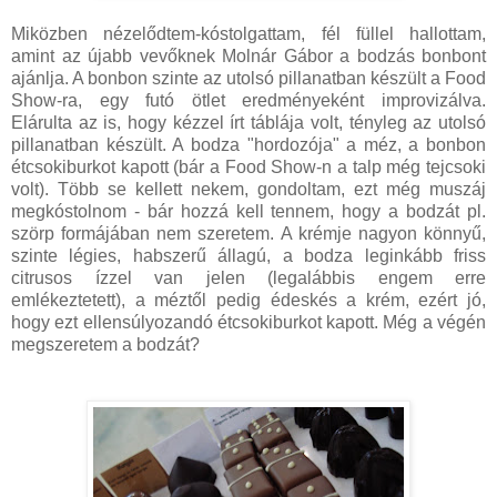
Miközben nézelődtem-kóstolgattam, fél füllel hallottam,
amint az újabb vevőknek Molnár Gábor a bodzás bonbont
ajánlja. A bonbon szinte az utolsó pillanatban készült a Food
Show-ra, egy futó ötlet eredményeként improvizálva.
Elárulta az is, hogy kézzel írt táblája volt, tényleg az utolsó
pillanatban készült. A bodza "hordozója" a méz, a bonbon
étcsokiburkot kapott (bár a Food Show-n a talp még tejcsoki
volt). Több se kellett nekem, gondoltam, ezt még muszáj
megkóstolnom - bár hozzá kell tennem, hogy a bodzát pl.
szörp formájában nem szeretem. A krémje nagyon könnyű,
szinte légies, habszerű állagú, a bodza leginkább friss
citrusos ízzel van jelen (legalábbis engem erre
emlékeztetett), a méztől pedig édeskés a krém, ezért jó,
hogy ezt ellensúlyozandó étcsokiburkot kapott. Még a végén
megszeretem a bodzát?