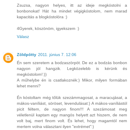
Zsuzsa, nagyon helyes, itt az ideje megkóstolni a
bonbonokat! Hát ha mindet végigkóstolom, nem marad
kapacitás a blogkóstolóra :)
4Gyerek, köszönöm, igyekszem :)
Válasz
Zöldpötty
2011. június 7. 12:06
Én sem szeretem a bodzaszörpöt. De ez a bodzás bonbon
nagyon jól hangzik. Legközelebb is kérünk és
megkóstolom!:))
A műhelybe én is csatlakoznék:) Mikor, milyen formában
lehet menni?
Én kóstoltam még tőlük szezámmagosat, a maracujásat, a
mákos-vaníliást, söröset, levendulásat:) A mákos-vaníliástól
picit féltem, de nagyon finom!!! A szezámosat meg
véletlenül kaptam egy mangós helyett azt hiszem, de nem
volt baj, mert finom volt. És lehet, hogy magamtól nem
mertem volna választani ilyen "extrémet":)