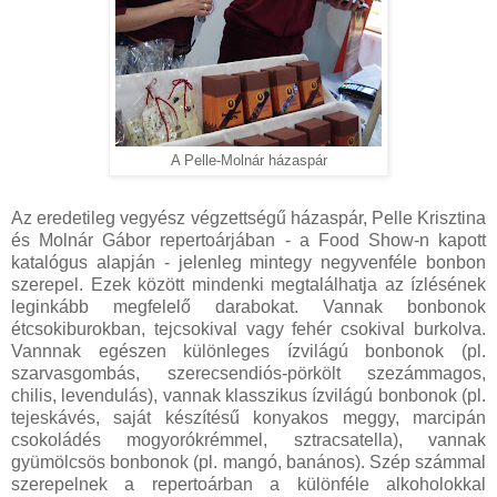
A Pelle-Molnár házaspár
Az eredetileg vegyész végzettségű házaspár, Pelle Krisztina
és Molnár Gábor repertoárjában - a Food Show-n kapott
katalógus alapján - jelenleg mintegy negyvenféle bonbon
szerepel. Ezek között mindenki megtalálhatja az ízlésének
leginkább megfelelő darabokat. Vannak bonbonok
étcsokiburokban, tejcsokival vagy fehér csokival burkolva.
Vannnak egészen különleges ízvilágú bonbonok (pl.
szarvasgombás, szerecsendiós-pörkölt szezámmagos,
chilis, levendulás), vannak klasszikus ízvilágú bonbonok (pl.
tejeskávés, saját készítésű konyakos meggy, marcipán
csokoládés mogyorókrémmel, sztracsatella), vannak
gyümölcsös bonbonok (pl. mangó, banános). Szép számmal
szerepelnek a repertoárban a különféle alkoholokkal