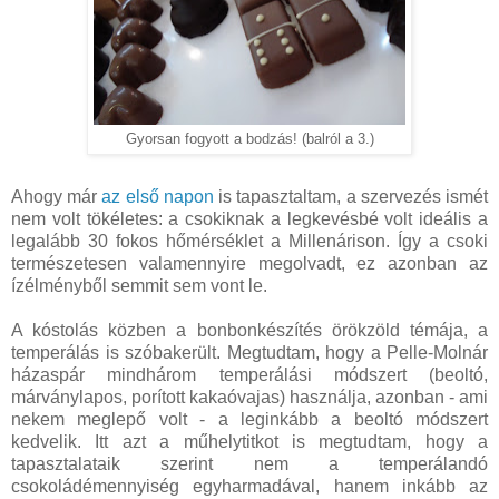
Gyorsan fogyott a bodzás! (balról a 3.)
Ahogy már
az első napon
is tapasztaltam, a szervezés ismét
nem volt tökéletes: a csokiknak a legkevésbé volt ideális a
legalább 30 fokos hőmérséklet a Millenárison. Így a csoki
természetesen valamennyire megolvadt, ez azonban az
ízélményből semmit sem vont le.
A kóstolás közben a bonbonkészítés örökzöld témája, a
temperálás is szóbakerült. Megtudtam, hogy a Pelle-Molnár
házaspár mindhárom temperálási módszert (beoltó,
márványlapos, porított kakaóvajas) használja, azonban - ami
nekem meglepő volt - a leginkább a beoltó módszert
kedvelik. Itt azt a műhelytitkot is megtudtam, hogy a
tapasztalataik szerint nem a temperálandó
csokoládémennyiség egyharmadával, hanem inkább az