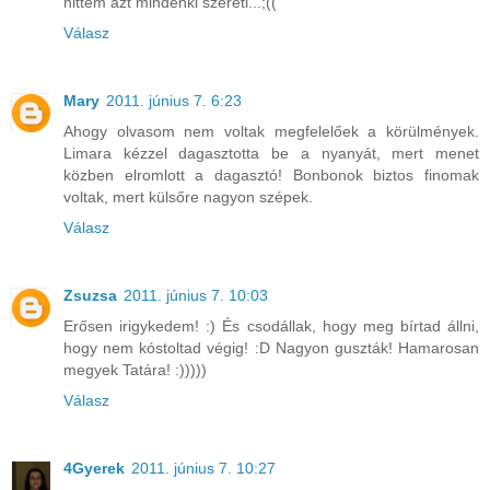
hittem azt mindenki szereti...;((
Válasz
Mary
2011. június 7. 6:23
Ahogy olvasom nem voltak megfelelőek a körülmények.
Limara kézzel dagasztotta be a nyanyát, mert menet
közben elromlott a dagasztó! Bonbonok biztos finomak
voltak, mert külsőre nagyon szépek.
Válasz
Zsuzsa
2011. június 7. 10:03
Erősen irigykedem! :) És csodállak, hogy meg bírtad állni,
hogy nem kóstoltad végig! :D Nagyon guszták! Hamarosan
megyek Tatára! :)))))
Válasz
4Gyerek
2011. június 7. 10:27