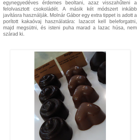
egynegyedéves érdemes beoltani, azaz visszahűteni a
felolvasztott csokoládét. A másik két módszert inkább
javításra használják. Molnár Gábor egy extra tippet is adott a
porított kakaóvaj használatára: lazacot kell beleforgatni,
majd megsütni, és isteni puha marad a lazac húsa, nem
szárad ki.