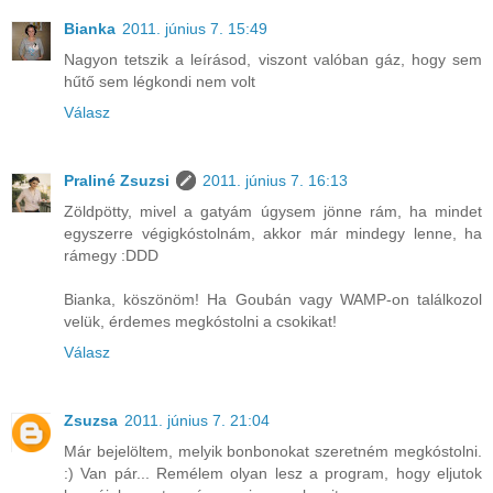
Bianka
2011. június 7. 15:49
Nagyon tetszik a leírásod, viszont valóban gáz, hogy sem
hűtő sem légkondi nem volt
Válasz
Praliné Zsuzsi
2011. június 7. 16:13
Zöldpötty, mivel a gatyám úgysem jönne rám, ha mindet
egyszerre végigkóstolnám, akkor már mindegy lenne, ha
rámegy :DDD
Bianka, köszönöm! Ha Goubán vagy WAMP-on találkozol
velük, érdemes megkóstolni a csokikat!
Válasz
Zsuzsa
2011. június 7. 21:04
Már bejelöltem, melyik bonbonokat szeretném megkóstolni.
:) Van pár... Remélem olyan lesz a program, hogy eljutok