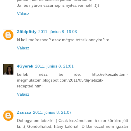
Ja, és nyáron vasárnap is nyitva vannak! :)))
Válasz
Zöldpötty
2011. június 8. 16:03
ki kell radíroznod? azaz mégse tetszik annyira? :o
Válasz
4Gyerek
2011. június 8. 21:01
kérlek nézz be ide: http://elkeszitettem-
megmutatom.blogspot.com/2011/05/dij-tetszik-
recepted.html
Válasz
Zsuzsa
2011. június 8. 21:07
Dehogynem tetszik! :) Csak kiszámoltam, 5 ezer körülire jött
ki. :( Gondolhatod, hány kalória! :D Bár ezzel nem igazán