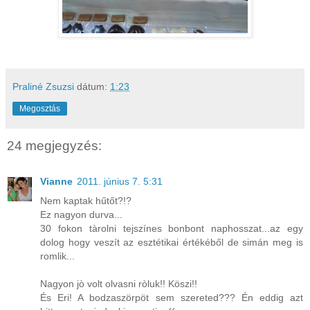
Praliné Zsuzsi
dátum:
1:23
Megosztás
24 megjegyzés:
Vianne
2011. június 7. 5:31
Nem kaptak hűtőt?!?
Ez nagyon durva...
30 fokon tàrolni tejszínes bonbont naphosszat...az egy
dolog hogy veszít az esztétikai értékéből de simán meg is
romlik...
Nagyon jò volt olvasni ròluk!! Köszi!!
És Eri! A bodzaszörpöt sem szereted??? Én eddig azt