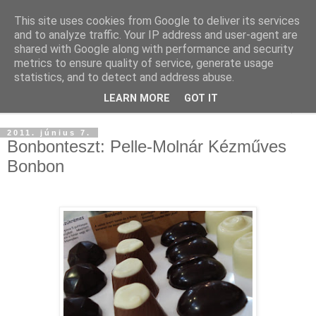
This site uses cookies from Google to deliver its services
and to analyze traffic. Your IP address and user-agent are
shared with Google along with performance and security
metrics to ensure quality of service, generate usage
statistics, and to detect and address abuse.
LEARN MORE
GOT IT
▼
2011. június 7.
Bonbonteszt: Pelle-Molnár Kézműves
Bonbon