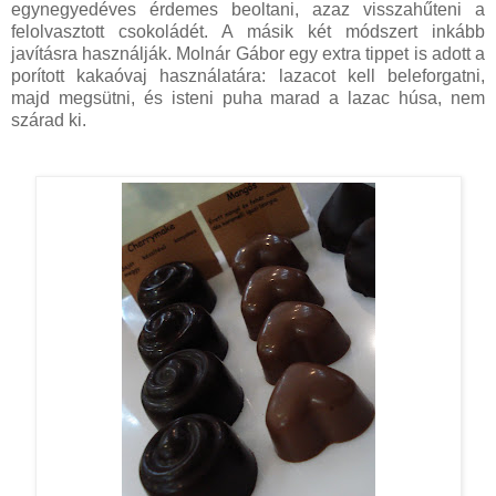
egynegyedéves érdemes beoltani, azaz visszahűteni a
felolvasztott csokoládét. A másik két módszert inkább
javításra használják. Molnár Gábor egy extra tippet is adott a
porított kakaóvaj használatára: lazacot kell beleforgatni,
majd megsütni, és isteni puha marad a lazac húsa, nem
szárad ki.