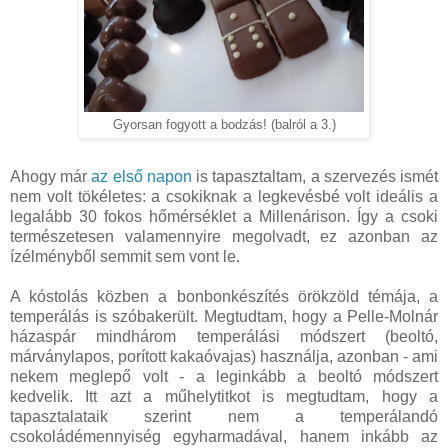
Gyorsan fogyott a bodzás! (balról a 3.)
Ahogy már
az első napon
is tapasztaltam, a szervezés ismét
nem volt tökéletes: a csokiknak a legkevésbé volt ideális a
legalább 30 fokos hőmérséklet a Millenárison. Így a csoki
természetesen valamennyire megolvadt, ez azonban az
ízélményből semmit sem vont le.
A kóstolás közben a bonbonkészítés örökzöld témája, a
temperálás is szóbakerült. Megtudtam, hogy a Pelle-Molnár
házaspár mindhárom temperálási módszert (beoltó,
márványlapos, porított kakaóvajas) használja, azonban - ami
nekem meglepő volt - a leginkább a beoltó módszert
kedvelik. Itt azt a műhelytitkot is megtudtam, hogy a
tapasztalataik szerint nem a temperálandó
csokoládémennyiség egyharmadával, hanem inkább az