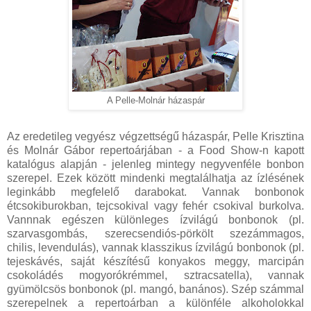
A Pelle-Molnár házaspár
Az eredetileg vegyész végzettségű házaspár, Pelle Krisztina
és Molnár Gábor repertoárjában - a Food Show-n kapott
katalógus alapján - jelenleg mintegy negyvenféle bonbon
szerepel. Ezek között mindenki megtalálhatja az ízlésének
leginkább megfelelő darabokat. Vannak bonbonok
étcsokiburokban, tejcsokival vagy fehér csokival burkolva.
Vannnak egészen különleges ízvilágú bonbonok (pl.
szarvasgombás, szerecsendiós-pörkölt szezámmagos,
chilis, levendulás), vannak klasszikus ízvilágú bonbonok (pl.
tejeskávés, saját készítésű konyakos meggy, marcipán
csokoládés mogyorókrémmel, sztracsatella), vannak
gyümölcsös bonbonok (pl. mangó, banános). Szép számmal
szerepelnek a repertoárban a különféle alkoholokkal