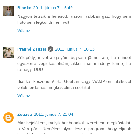
Bianka
2011. június 7. 15:49
Nagyon tetszik a leírásod, viszont valóban gáz, hogy sem
hűtő sem légkondi nem volt
Válasz
Praliné Zsuzsi
2011. június 7. 16:13
Zöldpötty, mivel a gatyám úgysem jönne rám, ha mindet
egyszerre végigkóstolnám, akkor már mindegy lenne, ha
rámegy :DDD
Bianka, köszönöm! Ha Goubán vagy WAMP-on találkozol
velük, érdemes megkóstolni a csokikat!
Válasz
Zsuzsa
2011. június 7. 21:04
Már bejelöltem, melyik bonbonokat szeretném megkóstolni.
:) Van pár... Remélem olyan lesz a program, hogy eljutok