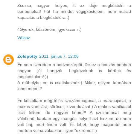
Zsuzsa, nagyon helyes, itt az ideje megkóstolni a
bonbonokat! Hát ha mindet végigkóstolom, nem marad
kapacitás a blogkóstolóra :)
4Gyerek, köszönöm, igyekszem :)
Válasz
Zöldpötty
2011. június 7. 12:06
Én sem szeretem a bodzaszörpöt. De ez a bodzás bonbon
nagyon jól hangzik. Legközelebb is kérünk és
megkóstolom!:))
A műhelybe én is csatlakoznék:) Mikor, milyen formában
lehet menni?
Én kóstoltam még tőlük szezámmagosat, a maracujásat, a
mákos-vaníliást, söröset, levendulásat:) A mákos-vaníliástól
picit féltem, de nagyon finom!!! A szezámosat meg
véletlenül kaptam egy mangós helyett azt hiszem, de nem
volt baj, mert finom volt. És lehet, hogy magamtól nem
mertem volna választani ilyen "extrémet":)