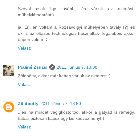
Szóval csak így tovább, és várjuk az oktatást-
műhelylátogatást:)
ja, Eri, én voltam a Rózsavölgyi műhelyében tavaly (?) és
ők is az oltásos technológiát használták- legalábbis akkor
éppen velem:D
Válasz
Praliné Zsuzsi
2011. június 7. 13:38
Zöldpötty, akkor már ketten várjuk az oktatást :)
Válasz
Zöldpötty
2011. június 7. 13:50
...és ha mindet végigkóstoltod, akkor a gatyád is rámegy,
habár biztosan kapsz egy kis kedvezményt:)
Válasz