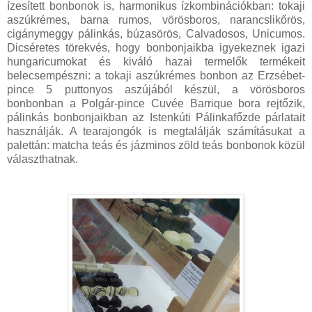
ízesített bonbonok is, harmonikus ízkombinációkban: tokaji
aszúkrémes, barna rumos, vörösboros, narancslikőrös,
cigánymeggy pálinkás, búzasörös, Calvadosos, Unicumos.
Dicséretes törekvés, hogy bonbonjaikba igyekeznek igazi
hungaricumokat és kiváló hazai termelők termékeit
belecsempészni: a tokaji aszúkrémes bonbon az Erzsébet-
pince 5 puttonyos aszújából készül, a vörösboros
bonbonban a Polgár-pince Cuvée Barrique bora rejtőzik,
pálinkás bonbonjaikban az Istenkúti Pálinkafőzde párlatait
használják. A tearajongók is megtalálják számításukat a
palettán: matcha teás és jázminos zöld teás bonbonok közül
választhatnak.