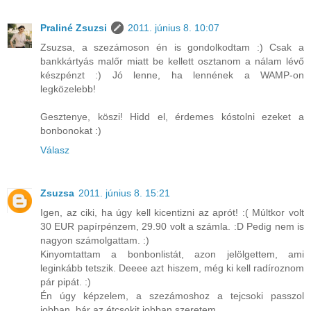
Praliné Zsuzsi
2011. június 8. 10:07
Zsuzsa, a szezámoson én is gondolkodtam :) Csak a
bankkártyás malőr miatt be kellett osztanom a nálam lévő
készpénzt :) Jó lenne, ha lennének a WAMP-on
legközelebb!
Gesztenye, köszi! Hidd el, érdemes kóstolni ezeket a
bonbonokat :)
Válasz
Zsuzsa
2011. június 8. 15:21
Igen, az ciki, ha úgy kell kicentizni az aprót! :( Múltkor volt
30 EUR papírpénzem, 29.90 volt a számla. :D Pedig nem is
nagyon számolgattam. :)
Kinyomtattam a bonbonlistát, azon jelölgettem, ami
leginkább tetszik. Deeee azt hiszem, még ki kell radíroznom
pár pipát. :)
Én úgy képzelem, a szezámoshoz a tejcsoki passzol
jobban, bár az étcsokit jobban szeretem.