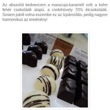
Az abszolút kedvencem a maracuja-karamell volt: a krém
fehér csokoládé alapú, a csokihüvely 70% étcsokoládé.
Sosem jutott volna eszembe ez az ízpárosítás, pedig nagyon
harmonikus az eredmény!