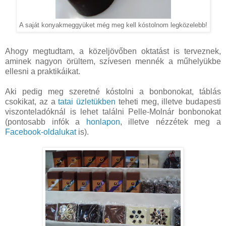
A saját konyakmeggyüket még meg kell kóstolnom legközelebb!
Ahogy megtudtam, a közeljövőben oktatást is terveznek,
aminek nagyon örültem, szívesen mennék a műhelyükbe
ellesni a praktikáikat.
Aki pedig meg szeretné kóstolni a bonbonokat, táblás
csokikat, az a
tatai üzletükben
teheti meg, illetve budapesti
viszonteladóknál is lehet találni Pelle-Molnár bonbonokat
(pontosabb infók a
honlapon
, illetve nézzétek meg a
Facebook-oldalukat
is).