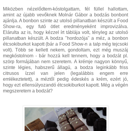
Miközben nézelődtem-kóstolgattam, fél füllel hallottam,
amint az újabb vevőknek Molnár Gábor a bodzás bonbont
ajánlja. A bonbon szinte az utolsó pillanatban készült a Food
Show-ra, egy futó ötlet eredményeként improvizálva.
Elárulta az is, hogy kézzel írt táblája volt, tényleg az utolsó
pillanatban készült. A bodza "hordozója" a méz, a bonbon
étcsokiburkot kapott (bár a Food Show-n a talp még tejcsoki
volt). Több se kellett nekem, gondoltam, ezt még muszáj
megkóstolnom - bár hozzá kell tennem, hogy a bodzát pl.
szörp formájában nem szeretem. A krémje nagyon könnyű,
szinte légies, habszerű állagú, a bodza leginkább friss
citrusos ízzel van jelen (legalábbis engem erre
emlékeztetett), a méztől pedig édeskés a krém, ezért jó,
hogy ezt ellensúlyozandó étcsokiburkot kapott. Még a végén
megszeretem a bodzát?