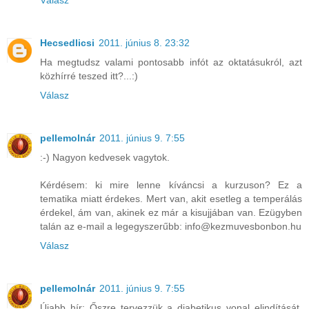
Válasz
Hecsedlicsi
2011. június 8. 23:32
Ha megtudsz valami pontosabb infót az oktatásukról, azt
közhírré teszed itt?...:)
Válasz
pellemolnár
2011. június 9. 7:55
:-) Nagyon kedvesek vagytok.
Kérdésem: ki mire lenne kíváncsi a kurzuson? Ez a
tematika miatt érdekes. Mert van, akit esetleg a temperálás
érdekel, ám van, akinek ez már a kisujjában van. Ezügyben
talán az e-mail a legegyszerűbb: info@kezmuvesbonbon.hu
Válasz
pellemolnár
2011. június 9. 7:55
Újabb hír: Őszre tervezzük a diabetikus vonal elindítását,