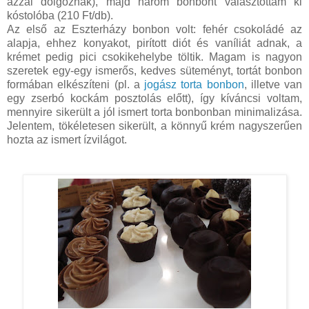
azzal dolgoznak), majd három bonbont választottam ki
kóstolóba (210 Ft/db).
Az első az Eszterházy bonbon volt: fehér csokoládé az
alapja, ehhez konyakot, pirított diót és vaníliát adnak, a
krémet pedig pici csokikehelybe töltik. Magam is nagyon
szeretek egy-egy ismerős, kedves süteményt, tortát bonbon
formában elkészíteni (pl. a
jogász torta bonbon
, illetve van
egy zserbó kockám posztolás előtt), így kíváncsi voltam,
mennyire sikerült a jól ismert torta bonbonban minimalizása.
Jelentem, tökéletesen sikerült, a könnyű krém nagyszerűen
hozta az ismert ízvilágot.