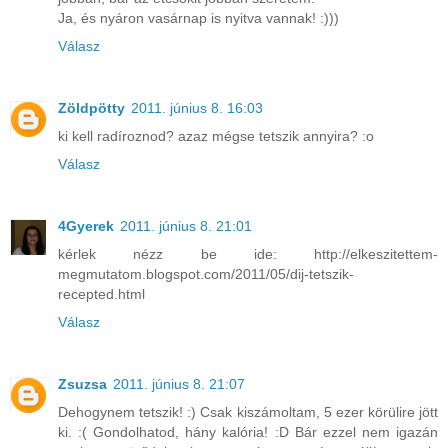
Ja, és nyáron vasárnap is nyitva vannak! :)))
Válasz
Zöldpötty
2011. június 8. 16:03
ki kell radíroznod? azaz mégse tetszik annyira? :o
Válasz
4Gyerek
2011. június 8. 21:01
kérlek nézz be ide: http://elkeszitettem-
megmutatom.blogspot.com/2011/05/dij-tetszik-
recepted.html
Válasz
Zsuzsa
2011. június 8. 21:07
Dehogynem tetszik! :) Csak kiszámoltam, 5 ezer körülire jött
ki. :( Gondolhatod, hány kalória! :D Bár ezzel nem igazán