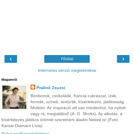
‹
›
Főoldal
Internetes verzió megtekintése
Magamról
Praliné Zsuzsi
Bonbonok, csokoládé, francia cukrászat, ízek,
formák, színek, textúrák, kísérletezés, játékosság...
Mottóm: Az inspiráció ott van mindenhol, ha nyitott
vagy rá, megtalálod! (A. G. Shotts). Az alkotás, a
kísérletezés játékos örömét szeretném átadni Neked is! (Fotó:
Karsai-Diamant Lívia)
Teljes profil megtekintése