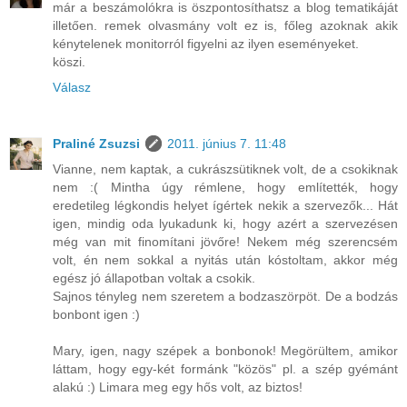
már a beszámolókra is öszpontosíthatsz a blog tematikáját
illetően. remek olvasmány volt ez is, főleg azoknak akik
kénytelenek monitorról figyelni az ilyen eseményeket.
köszi.
Válasz
Praliné Zsuzsi
2011. június 7. 11:48
Vianne, nem kaptak, a cukrászsütiknek volt, de a csokiknak
nem :( Mintha úgy rémlene, hogy említették, hogy
eredetileg légkondis helyet ígértek nekik a szervezők... Hát
igen, mindig oda lyukadunk ki, hogy azért a szervezésen
még van mit finomítani jövőre! Nekem még szerencsém
volt, én nem sokkal a nyitás után kóstoltam, akkor még
egész jó állapotban voltak a csokik.
Sajnos tényleg nem szeretem a bodzaszörpöt. De a bodzás
bonbont igen :)
Mary, igen, nagy szépek a bonbonok! Megörültem, amikor
láttam, hogy egy-két formánk "közös" pl. a szép gyémánt
alakú :) Limara meg egy hős volt, az biztos!