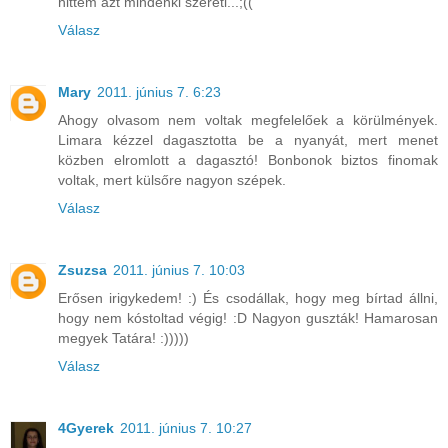
hittem azt mindenki szereti...;((
Válasz
Mary
2011. június 7. 6:23
Ahogy olvasom nem voltak megfelelőek a körülmények.
Limara kézzel dagasztotta be a nyanyát, mert menet
közben elromlott a dagasztó! Bonbonok biztos finomak
voltak, mert külsőre nagyon szépek.
Válasz
Zsuzsa
2011. június 7. 10:03
Erősen irigykedem! :) És csodállak, hogy meg bírtad állni,
hogy nem kóstoltad végig! :D Nagyon guszták! Hamarosan
megyek Tatára! :)))))
Válasz
4Gyerek
2011. június 7. 10:27