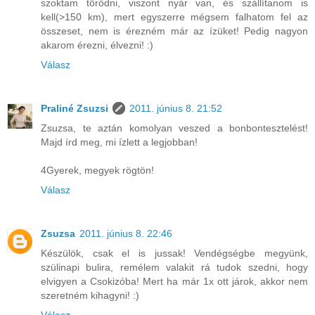
szoktam törődni, viszont nyár van, és szállítanom is
kell(>150 km), mert egyszerre mégsem falhatom fel az
összeset, nem is érezném már az ízüket! Pedig nagyon
akarom érezni, élvezni! :)
Válasz
Praliné Zsuzsi
2011. június 8. 21:52
Zsuzsa, te aztán komolyan veszed a bonbontesztelést!
Majd írd meg, mi ízlett a legjobban!
4Gyerek, megyek rögtön!
Válasz
Zsuzsa
2011. június 8. 22:46
Készülök, csak el is jussak! Vendégségbe megyünk,
szülinapi bulira, remélem valakit rá tudok szedni, hogy
elvigyen a Csokizóba! Mert ha már 1x ott járok, akkor nem
szeretném kihagyni! :)