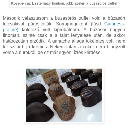
Középen az Eszterházy bonbon, jobb szélen a búzasörös trüffel
Második választásom a búzasörös trüffel volt: a búzasört
tejcsokival párosították. Sörrajnogóként (lásd
Guinness-
praliné
) kötelező volt kipróbálnom. A búzasör nagyon
finoman, szinte csak a a falat lenyelése után, de akkor
határozottan érződik. A ganache állaga tökéletes volt, nem
túl szilárd, jó krémes. Nekem talán a cukor nem hiányzott
volna a burokról, de ez már egyéni ízlés kérdése.