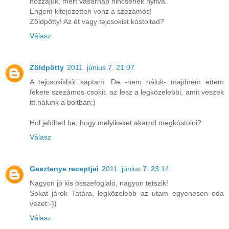
hozzájuk, mert vasárnap nincsenek nyitva.
Engem kifejezetten vonz a szezámos!
Zöldpötty! Az ét vagy tejcsokist kóstoltad?
Válasz
Zöldpötty
2011. június 7. 21:07
A tejcsokisból kaptam. De -nem náluk- majdnem ettem
fekete szezámos csokit. az lesz a legközelebbi, amit veszek
itt nálunk a boltban:)
Hol jelölted be, hogy melyikeket akarod megkóstolni?
Válasz
Gesztenye receptjei
2011. június 7. 23:14
Nagyon jó kis összefoglaló, nagyon tetszik!
Sokat járok Tatára, legközelebb az utam egyenesen oda
vezet:-))
Válasz