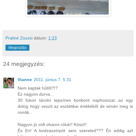
Praliné Zsuzsi
dátum:
1:23
Megosztás
24 megjegyzés:
Vianne
2011. június 7. 5:31
Nem kaptak hűtőt?!?
Ez nagyon durva...
30 fokon tàrolni tejszínes bonbont naphosszat...az egy
dolog hogy veszít az esztétikai értékéből de simán meg is
romlik...
Nagyon jò volt olvasni ròluk!! Köszi!!
És Eri! A bodzaszörpöt sem szereted??? Én eddig azt