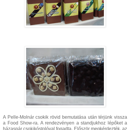
A Pelle-Molnár csokik rövid bemutatása után térjünk vissza
a Food Show-ra. A rendezvényen a standjukhoz lépőket a
házaspár csokikóstolóval fogadta. Először megkérdezték, az