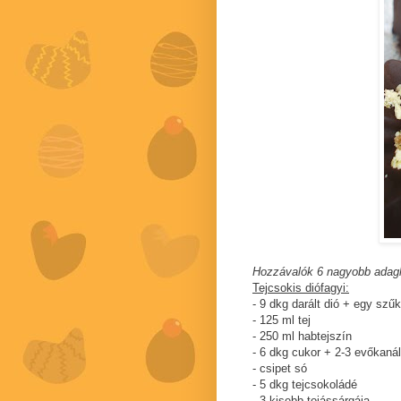
Hozzávalók 6 nagyobb adag
Tejcsokis diófagyi:
- 9 dkg darált dió + egy szű
- 125 ml tej
- 250 ml habtejszín
- 6 dkg cukor + 2-3 evőkanál
- csipet só
- 5 dkg tejcsokoládé
- 3 kisebb tojássárgája