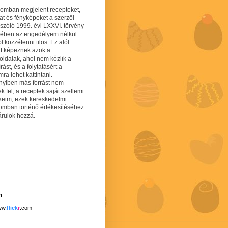
gomban megjelent recepteket,
at és fényképeket a szerzői
 szóló 1999. évi LXXVI. törvény
mében az engedélyem nélkül
 közzétenni tilos. Ez alól
lt képeznek azok a
oldalak, ahol nem közlik a
írást, és a folytatásért a
ra lehet kattintani.
yiben más forrást nem
ek fel, a receptek saját szellemi
keim, ezek kereskedelmi
lomban történő értékesítéséhez
árulok hozzá.
m
w.
flick
r
.com