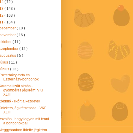
14
( 72 )
13
( 143 )
12
( 163 )
11
( 164 )
december
( 18 )
november
( 16 )
október
( 11 )
szeptember
( 12 )
augusztus
( 5 )
július
( 11 )
június
( 13 )
Eszterházy-torta és
Eszterházy-bonbonok
Karamellizált almás -
gyömbéres jégkrém: VKF
XLIII.
Zölddió - likőr: a kezdetek
Snickers jégkrémcsoda - VKF
XLIII.
Aszalás - hogy legyen mit tenni
a bonbonokba!
Meggybonbon ihlette jégkrém