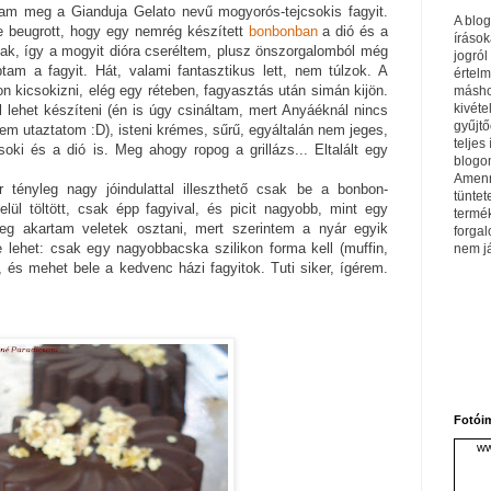
ttam meg a Gianduja Gelato nevű mogyorós-tejcsokis fagyit.
A blo
e beugrott, hogy egy nemrég készített
bonbonban
a dió és a
írások
ttak, így a mogyit dióra cseréltem, plusz önszorgalomból még
jogról
obtam a fagyit. Hát, valami fantasztikus lett, nem túlzok. A
értel
n kicsokizni, elég egy réteben, fagyasztás után simán kijön.
máshol
kivéte
el lehet készíteni (én is úgy csináltam, mert Anyáéknál nincs
gyűjtő
m utaztatom :D), isteni krémes, sűrű, egyáltalán nem jeges,
teljes 
oki és a dió is. Meg ahogy ropog a grillázs... Eltalált egy
blogom
Amenn
 tényleg nagy jóindulattal illeszthető csak be a bonbon-
tüntet
elül töltött, csak épp fagyival, és picit nagyobb, mint egy
termé
g akartam veletek osztani, mert szerintem a nyár egyik
forga
e lehet: csak egy nagyobbacska szilikon forma kell (muffin,
nem j
, és mehet bele a kedvenc házi fagyitok. Tuti siker, ígérem.
Fotói
ww