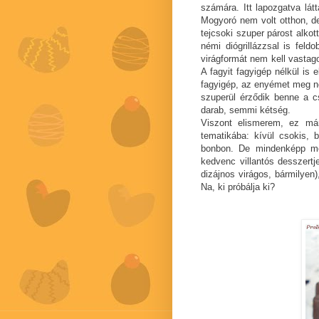
számára. Itt lapozgatva lá
Mogyoró nem volt otthon, d
tejcsoki szuper párost alko
némi diógrillázzsal is feld
virágformát nem kell vastago
A fagyit fagyigép nélkül is 
fagyigép, az enyémet meg ne
szuperül érződik benne a cs
darab, semmi kétség.
Viszont elismerem, ez már
tematikába: kívül csokis, b
bonbon. De mindenképp me
kedvenc villantós desszertj
dizájnos virágos, bármilyen)
Na, ki próbálja ki?