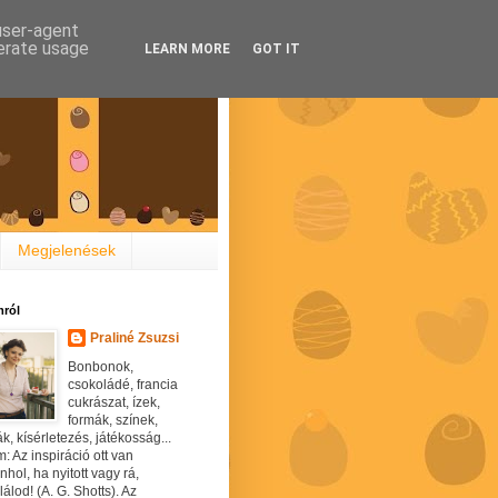
 user-agent
nerate usage
LEARN MORE
GOT IT
Megjelenések
ról
Praliné Zsuzsi
Bonbonok,
csokoládé, francia
cukrászat, ízek,
formák, színek,
ák, kísérletezés, játékosság...
: Az inspiráció ott van
hol, ha nyitott vagy rá,
álod! (A. G. Shotts). Az