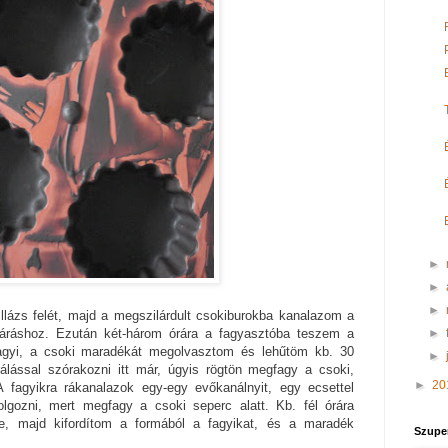
►
►
►
llázs felét, majd a megszilárdult csokiburokba kanalazom a
►
ezáráshoz. Ezután két-három órára a fagyasztóba teszem a
agyi, a csoki maradékát megolvasztom és lehűtöm kb. 30
►
álással szórakozni itt már, úgyis rögtön megfagy a csoki,
►
20
A fagyikra rákanalazok egy-egy evőkanálnyit, egy ecsettel
olgozni, mert megfagy a csoki seperc alatt. Kb. fél órára
e, majd kifordítom a formából a fagyikat, és a maradék
Szupe