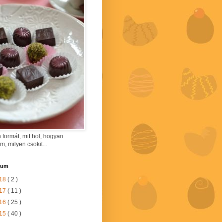
 formát, mit hol, hogyan
am, milyen csokit...
vum
18
( 2 )
17
( 11 )
16
( 25 )
15
( 40 )