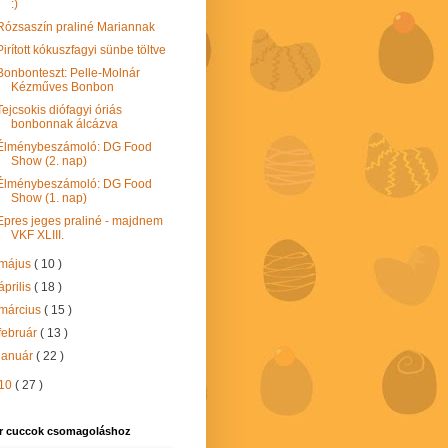
:)
Rózsaszín praliné Mariannak
Pirított kókuszfagyi sünbe töltve
Bonbonteszt: Pelle-Molnár
Kézműves Bonbon
Tejcsokis diófagyi óriás
bonbonnak álcázva
Élménybeszámoló: DG Food
Show (2. nap)
Élménybeszámoló: DG Food
Show (1. nap)
Epres jeges praliné - majdnem
VKF XLIII.
május
( 10 )
április
( 18 )
március
( 15 )
február
( 13 )
január
( 22 )
10
( 27 )
r cuccok csomagoláshoz