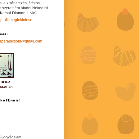
s, a kísérletezés játékos
t szeretném átadni Neked is!
 Karsai-Diamant Lívia)
 profil megtekintése
hatsz:
neparadicsom@gmail.com
TIFIED
OLATIER
k a FB-ra is!
i jogvédelem: