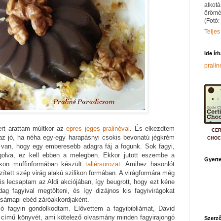
alkotá
örömé
(Fotó:
Teljes
Ide ír
prali
ert arattam múltkor az
epres jeges pralinéval
. És elkezdtem
CER
 az jó, ha néha egy-egy harapásnyi csokis bevonatú jégkrém
CHOC
 van, hogy egy emberesebb adagra fáj a fogunk. Sok fagyi,
olva, ez kell ebben a melegben. Ekkor jutott eszembe a
Gyerte
ikon muffinformában készült
tallérsorozat
. Amihez hasonlót
zített szép virág alakú szilikon formában. A virágformára még
is lecsaptam az Aldi akciójában, így beugrott, hogy ezt kéne
ag fagyival megtölteni, és így dizájnos kis fagyivirágokat
asárnapi ebéd záróakkordjaként.
ó fagyin gondolkodtam. Elővettem a fagyibibliámat, David
című könyvét, ami kötelező olvasmány minden fagyirajongó
Szerző