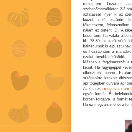
melegítem. Lezárom al
szobahőmérsékleten 2-3 órá
áztatással nyeri ki az ízek
kiázott a dió, leszűröm, é
félreteszem, felhasználo
nálam ez történt :D). A kik
besűrítem. Ha valaki a bonb
kb. 78-80 fok körül sűrűsö
baktériumok is elpusztulnak.
és hozzáöntöm a maradék t
ezalatt tovább sűrűsödik.
Másnap a fagyimasszát a m
kicsit. Ha fagyigéppel keve
elkészíteni benne. Ezután
sütőpapírra kirakott diósz
aprítógépben durvára apríto
Az étcsokit
megolvasztom é
egyéb formát. Én belekanal
körben forgatva a formát ter
Ha ez megvan, mehet a form