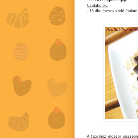
Csokiburok:
- 15 dkg étcsokoládé (nálam
A fagyihoz először összeönt