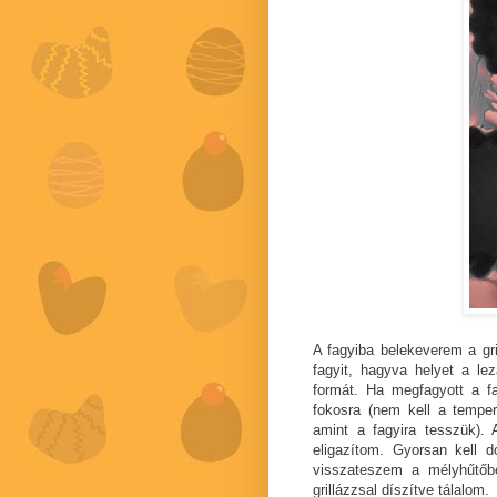
A fagyiba belekeverem a gri
fagyit, hagyva helyet a l
formát. Ha megfagyott a f
fokosra (nem kell a temper
amint a fagyira tesszük). 
eligazítom. Gyorsan kell d
visszateszem a mélyhűtőb
grillázzsal díszítve tálalom.