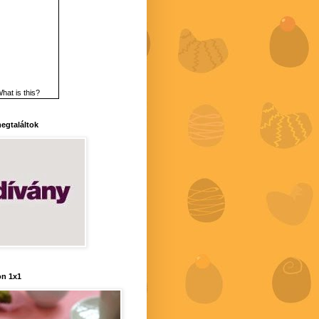
hat is this?
 megtaláltok
n 1x1