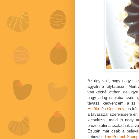
Az úgy volt, hogy nagy sik
agyalni a folytatáson. Mert
van kéznél otthon, de ugye
nagy adag csokiba csomag
tavaszi kedvencem, a szil
Emőke
és
Gesztenye
is kés
a tavasszal szerencsére én 
kicsokizni, majd jó nagy ad
prezentálni a családnak a v
Ezután már csak a beleval
Lebovitz
The Perfect Scoop