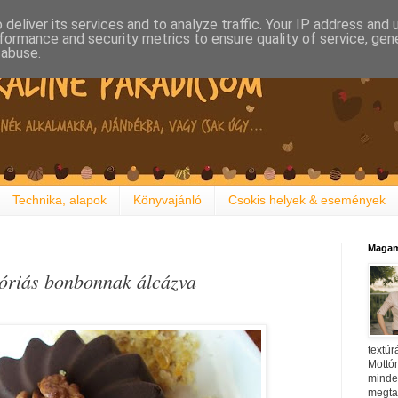
deliver its services and to analyze traffic. Your IP address and
formance and security metrics to ensure quality of service, ge
 abuse.
Technika, alapok
Könyvajánló
Csokis helyek & események
Magam
 óriás bonbonnak álcázva
textúr
Mottóm
minden
megtal