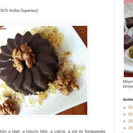
 81% Arriba Superieur)
Milyen
tárolj
Archí
►
20
►
20
►
20
►
20
öm a tejet, a tejszín felét, a cukrot, a sót és forráspontig