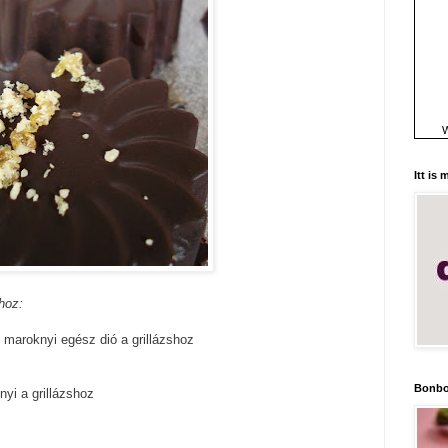
W
Itt is
hoz:
k maroknyi egész dió a grillázshoz
Bonbo
nyi a grillázshoz