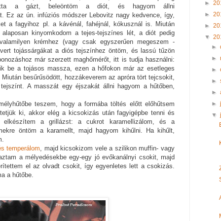
►
20
atta a gázt, beleöntöm a diót, és hagyom állni
►
20
t. Ez az ún. infúziós módszer Lebovitz nagy kedvence, így,
et a fagyihoz pl. a kávénál, fahéjnál, kókusznál is. Miután
►
20
s alaposan kinyomkodom a tejes-tejszínes lét, a diót pedig
▼
20
m valamilyen krémhez (vagy csak egyszerűen megeszem -
►
evert tojássárgákat a diós tejszínhez öntöm, és lassú tűzön
►
onozáshoz már szerzett maghőmérőt, itt is tudja használni:
dik be a tojásos massza, ezen a hőfokon már az esetleges
►
 Miután besűrűsödött, hozzákeverem az apróra tört tejcsokit,
►
ejszínt. A masszát egy éjszakát állni hagyom a hűtőben,
►
►
élyhűtőbe teszem, hogy a formába töltés előtt előhűtsem
rtetjük ki, akkor elég a kicsokizás után fagyigépbe tenni és
▼
 elkészítem a grillázst: a cukrot karamellizálom, és a
emekre öntöm a karamellt, majd hagyom kihűlni. Ha kihűlt,
m.
s temperálom
, majd kicsokizom vele a szilikon muffin- vagy
aztam a mélyedésekbe egy-egy jó evőkanálnyi csokit, majd
ítettem el az olvadt csokit, így egyenletes lett a csokizás.
a a hűtőbe.