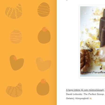
A fagyi ötlete (jó sok módosítással):
David Lebovitz:
The Perfect Scoop.
Gelato). Könyvajánló
itt
.