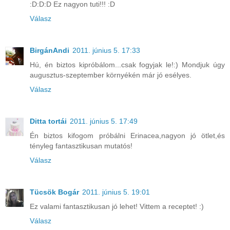
:D:D:D Ez nagyon tuti!!! :D
Válasz
BirgánAndi
2011. június 5. 17:33
Hú, én biztos kipróbálom...csak fogyjak le!:) Mondjuk úgy
augusztus-szeptember környékén már jó esélyes.
Válasz
Ditta tortái
2011. június 5. 17:49
Én biztos kifogom próbálni Erinacea,nagyon jó ötlet,és
tényleg fantasztikusan mutatós!
Válasz
Tücsök Bogár
2011. június 5. 19:01
Ez valami fantasztikusan jó lehet! Vittem a receptet! :)
Válasz