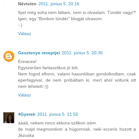
Névtelen
2011. június 5. 20:16
Ilyet még soha nem láttam, nem is olvastam. Tündér vagy!?
Igen, egy "Bonbon tündér" blogját olvasom.
:-)
Válasz
Gesztenye receptjei
2011. június 5. 20:35
Erinacea!
Egyszerűen fantasztikus jó lett.
Nem fogod elhinni, valami hasonlóban gondolkodtam, csak
eperfagyival, de nem próbáltam ki, mert ahol voltunk ott
nem lehetett:-))
Válasz
4Gyerek
2011. június 5. 21:55
áááá, nekem nincs ekkora szilikon izém.
de majd megmondom a húgomnak. neki ecceris hozott a
Jézuska