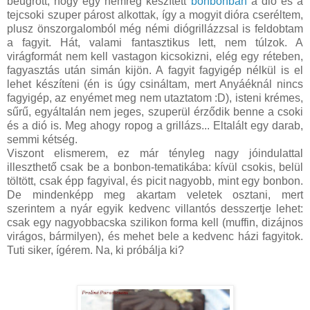
beugrott, hogy egy nemrég készített
bonbonban
a dió és a
tejcsoki szuper párost alkottak, így a mogyit dióra cseréltem,
plusz önszorgalomból még némi diógrillázzsal is feldobtam
a fagyit. Hát, valami fantasztikus lett, nem túlzok. A
virágformát nem kell vastagon kicsokizni, elég egy réteben,
fagyasztás után simán kijön. A fagyit fagyigép nélkül is el
lehet készíteni (én is úgy csináltam, mert Anyáéknál nincs
fagyigép, az enyémet meg nem utaztatom :D), isteni krémes,
sűrű, egyáltalán nem jeges, szuperül érződik benne a csoki
és a dió is. Meg ahogy ropog a grillázs... Eltalált egy darab,
semmi kétség.
Viszont elismerem, ez már tényleg nagy jóindulattal
illeszthető csak be a bonbon-tematikába: kívül csokis, belül
töltött, csak épp fagyival, és picit nagyobb, mint egy bonbon.
De mindenképp meg akartam veletek osztani, mert
szerintem a nyár egyik kedvenc villantós desszertje lehet:
csak egy nagyobbacska szilikon forma kell (muffin, dizájnos
virágos, bármilyen), és mehet bele a kedvenc házi fagyitok.
Tuti siker, ígérem. Na, ki próbálja ki?