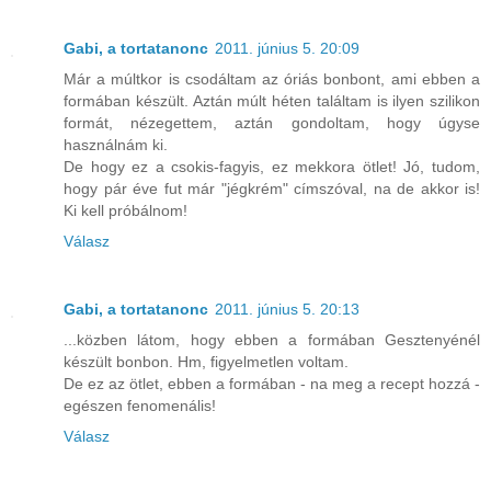
Gabi, a tortatanonc
2011. június 5. 20:09
Már a múltkor is csodáltam az óriás bonbont, ami ebben a
formában készült. Aztán múlt héten találtam is ilyen szilikon
formát, nézegettem, aztán gondoltam, hogy úgyse
használnám ki.
De hogy ez a csokis-fagyis, ez mekkora ötlet! Jó, tudom,
hogy pár éve fut már "jégkrém" címszóval, na de akkor is!
Ki kell próbálnom!
Válasz
Gabi, a tortatanonc
2011. június 5. 20:13
...közben látom, hogy ebben a formában Gesztenyénél
készült bonbon. Hm, figyelmetlen voltam.
De ez az ötlet, ebben a formában - na meg a recept hozzá -
egészen fenomenális!
Válasz