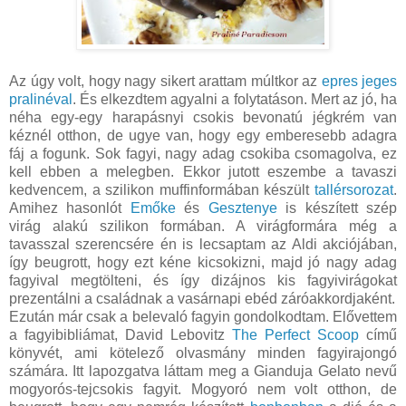
Az úgy volt, hogy nagy sikert arattam múltkor az
epres jeges
pralinéval
. És elkezdtem agyalni a folytatáson. Mert az jó, ha
néha egy-egy harapásnyi csokis bevonatú jégkrém van
kéznél otthon, de ugye van, hogy egy emberesebb adagra
fáj a fogunk. Sok fagyi, nagy adag csokiba csomagolva, ez
kell ebben a melegben. Ekkor jutott eszembe a tavaszi
kedvencem, a szilikon muffinformában készült
tallérsorozat
.
Amihez hasonlót
Emőke
és
Gesztenye
is készített szép
virág alakú szilikon formában. A virágformára még a
tavasszal szerencsére én is lecsaptam az Aldi akciójában,
így beugrott, hogy ezt kéne kicsokizni, majd jó nagy adag
fagyival megtölteni, és így dizájnos kis fagyivirágokat
prezentálni a családnak a vasárnapi ebéd záróakkordjaként.
Ezután már csak a belevaló fagyin gondolkodtam. Elővettem
a fagyibibliámat, David Lebovitz
The Perfect Scoop
című
könyvét, ami kötelező olvasmány minden fagyirajongó
számára. Itt lapozgatva láttam meg a Gianduja Gelato nevű
mogyorós-tejcsokis fagyit. Mogyoró nem volt otthon, de