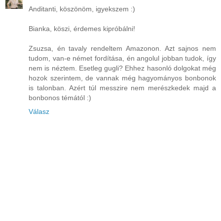
Anditanti, köszönöm, igyekszem :)
Bianka, köszi, érdemes kipróbálni!
Zsuzsa, én tavaly rendeltem Amazonon. Azt sajnos nem
tudom, van-e német fordítása, én angolul jobban tudok, így
nem is néztem. Esetleg gugli? Ehhez hasonló dolgokat még
hozok szerintem, de vannak még hagyományos bonbonok
is talonban. Azért túl messzire nem merészkedek majd a
bonbonos témától :)
Válasz