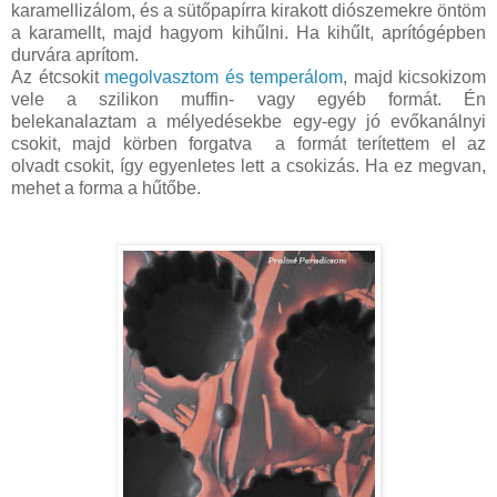
karamellizálom, és a sütőpapírra kirakott diószemekre öntöm
a karamellt, majd hagyom kihűlni. Ha kihűlt, aprítógépben
durvára aprítom.
Az étcsokit
megolvasztom és temperálom
, majd kicsokizom
vele a szilikon muffin- vagy egyéb formát. Én
belekanalaztam a mélyedésekbe egy-egy jó evőkanálnyi
csokit, majd körben forgatva a formát terítettem el az
olvadt csokit, így egyenletes lett a csokizás. Ha ez megvan,
mehet a forma a hűtőbe.