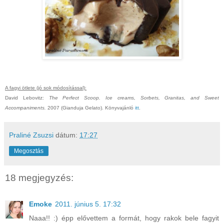
A fagyi ötlete (jó sok módosítással):
David Lebovitz:
The Perfect Scoop. Ice creams, Sorbets, Granitas, and Sweet
Accompaniments.
2007 (Gianduja Gelato). Könyvajánló
itt
.
Praliné Zsuzsi
dátum:
17:27
Megosztás
18 megjegyzés:
Emoke
2011. június 5. 17:32
Naaa!! :) épp elővettem a formát, hogy rakok bele fagyit