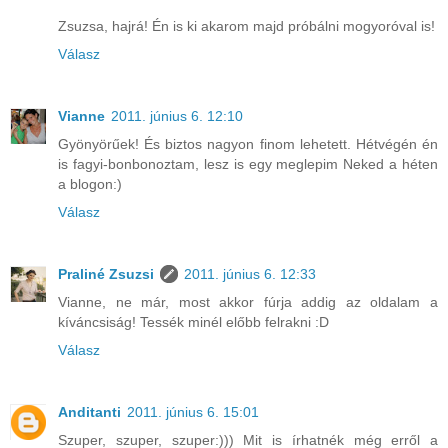
Zsuzsa, hajrá! Én is ki akarom majd próbálni mogyoróval is!
Válasz
Vianne
2011. június 6. 12:10
Gyönyörűek! És biztos nagyon finom lehetett. Hétvégén én
is fagyi-bonbonoztam, lesz is egy meglepim Neked a héten
a blogon:)
Válasz
Praliné Zsuzsi
2011. június 6. 12:33
Vianne, ne már, most akkor fúrja addig az oldalam a
kíváncsiság! Tessék minél előbb felrakni :D
Válasz
Anditanti
2011. június 6. 15:01
Szuper, szuper, szuper:))) Mit is írhatnék még erről a