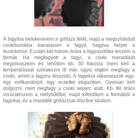
A fagyiba belekeverem a grillázs felét, majd a megszilárdult
csokiburokba kanalazom a fagyit, hagyva helyet a
lezáráshoz. Ezután két-három órára a fagyasztóba teszem a
formát. Ha megfagyott a fagyi, a csoki maradékát
megolvasztom és lehűtöm kb. 30 fokosra (nem kell a
temperálással szórakozni itt már, úgyis rögtön megfagy a
csoki, amint a fagyira tesszük). A fagyikra rákanalazok egy-
egy evőkanálnyit, egy ecsettel eligazítom. Gyorsan kell
dolgozni, mert megfagy a csoki seperc alatt. Kb. fél órára
visszateszem a mélyhűtőbe, majd kifordítom a formából a
fagyikat, és a maradék grillázzsal díszítve tálalom.