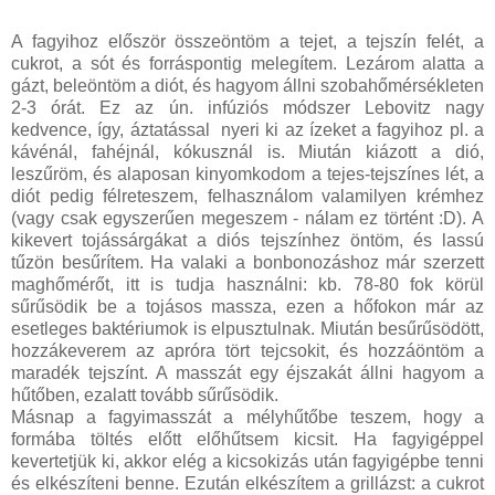
A fagyihoz először összeöntöm a tejet, a tejszín felét, a
cukrot, a sót és forráspontig melegítem. Lezárom alatta a
gázt, beleöntöm a diót, és hagyom állni szobahőmérsékleten
2-3 órát. Ez az ún. infúziós módszer Lebovitz nagy
kedvence, így, áztatással nyeri ki az ízeket a fagyihoz pl. a
kávénál, fahéjnál, kókusznál is. Miután kiázott a dió,
leszűröm, és alaposan kinyomkodom a tejes-tejszínes lét, a
diót pedig félreteszem, felhasználom valamilyen krémhez
(vagy csak egyszerűen megeszem - nálam ez történt :D). A
kikevert tojássárgákat a diós tejszínhez öntöm, és lassú
tűzön besűrítem. Ha valaki a bonbonozáshoz már szerzett
maghőmérőt, itt is tudja használni: kb. 78-80 fok körül
sűrűsödik be a tojásos massza, ezen a hőfokon már az
esetleges baktériumok is elpusztulnak. Miután besűrűsödött,
hozzákeverem az apróra tört tejcsokit, és hozzáöntöm a
maradék tejszínt. A masszát egy éjszakát állni hagyom a
hűtőben, ezalatt tovább sűrűsödik.
Másnap a fagyimasszát a mélyhűtőbe teszem, hogy a
formába töltés előtt előhűtsem kicsit. Ha fagyigéppel
kevertetjük ki, akkor elég a kicsokizás után fagyigépbe tenni
és elkészíteni benne. Ezután elkészítem a grillázst: a cukrot