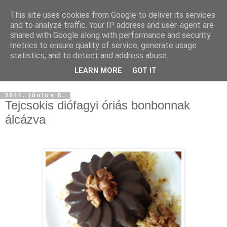
This site uses cookies from Google to deliver its services
and to analyze traffic. Your IP address and user-agent are
shared with Google along with performance and security
metrics to ensure quality of service, generate usage
statistics, and to detect and address abuse.
LEARN MORE
GOT IT
▼
2011. június 5.
Tejcsokis diófagyi óriás bonbonnak
álcázva