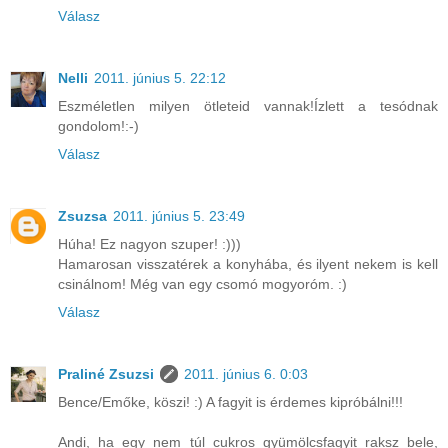
Válasz
Nelli
2011. június 5. 22:12
Eszméletlen milyen ötleteid vannak!Ízlett a tesódnak
gondolom!:-)
Válasz
Zsuzsa
2011. június 5. 23:49
Húha! Ez nagyon szuper! :)))
Hamarosan visszatérek a konyhába, és ilyent nekem is kell
csinálnom! Még van egy csomó mogyoróm. :)
Válasz
Praliné Zsuzsi
2011. június 6. 0:03
Bence/Emőke, köszi! :) A fagyit is érdemes kipróbálni!!!
Andi, ha egy nem túl cukros gyümölcsfagyit raksz bele,