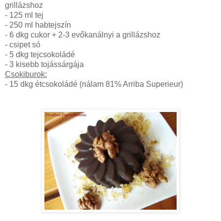
grillázshoz
- 125 ml tej
- 250 ml habtejszín
- 6 dkg cukor + 2-3 evőkanálnyi a grillázshoz
- csipet só
- 5 dkg tejcsokoládé
- 3 kisebb tojássárgája
Csokiburok:
- 15 dkg étcsokoládé (nálam 81% Arriba Superieur)