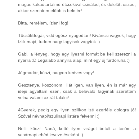
magas kakaótartalmú étcsokival csinálod, és délelőtt eszed,
akkor szerintem előbb is belefér!
Ditta, remélem, ízleni fog!
TücsökBogár, vidd egész nyugodtan! Kíváncsi vagyok, hogy
ízlik majd, tudom nagy fagyisok vagytok :)
Gabi, a lényeg, hogy egy ilyesmi formát be kell szerezni a
nyárra :D Legalább annyira alap, mint egy új fürdőruha :)
Jégmadár, köszi, nagyon kedves vagy!
Gesztenye, köszönöm! Hát igen, van ilyen, én is már egy
ideje agyaltam ezen, csak a belevaló fagyinak szerettem
volna valami extrát találni!
4Gyerek, pedig egy ilyen szilikon izé ezerféle dologra jó!
Szóval névnapi/szülinapi listára felvenni :)
Nelli, köszi! Naná, kettő ilyen virágot betolt a tesóm a
vasárnapi ebéd levezetéseként :)