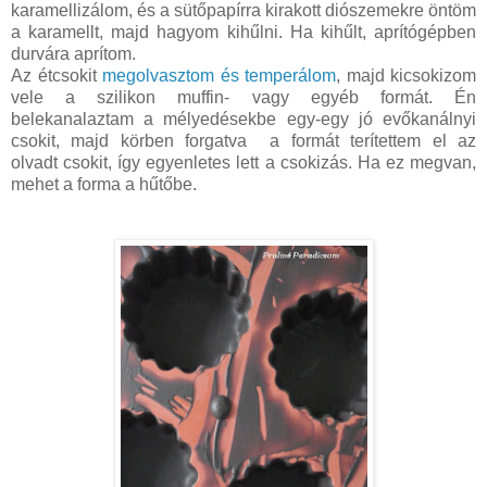
karamellizálom, és a sütőpapírra kirakott diószemekre öntöm
a karamellt, majd hagyom kihűlni. Ha kihűlt, aprítógépben
durvára aprítom.
Az étcsokit
megolvasztom és temperálom
, majd kicsokizom
vele a szilikon muffin- vagy egyéb formát. Én
belekanalaztam a mélyedésekbe egy-egy jó evőkanálnyi
csokit, majd körben forgatva a formát terítettem el az
olvadt csokit, így egyenletes lett a csokizás. Ha ez megvan,
mehet a forma a hűtőbe.