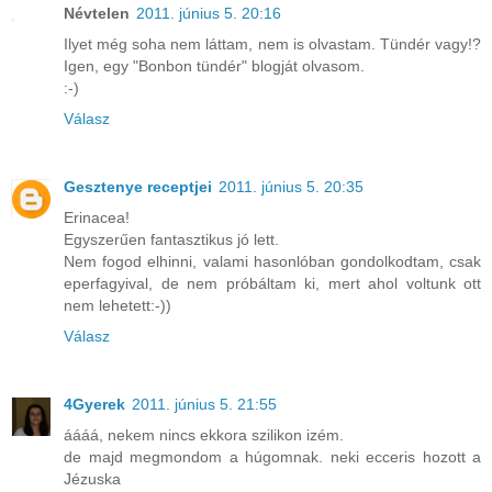
Névtelen
2011. június 5. 20:16
Ilyet még soha nem láttam, nem is olvastam. Tündér vagy!?
Igen, egy "Bonbon tündér" blogját olvasom.
:-)
Válasz
Gesztenye receptjei
2011. június 5. 20:35
Erinacea!
Egyszerűen fantasztikus jó lett.
Nem fogod elhinni, valami hasonlóban gondolkodtam, csak
eperfagyival, de nem próbáltam ki, mert ahol voltunk ott
nem lehetett:-))
Válasz
4Gyerek
2011. június 5. 21:55
áááá, nekem nincs ekkora szilikon izém.
de majd megmondom a húgomnak. neki ecceris hozott a
Jézuska