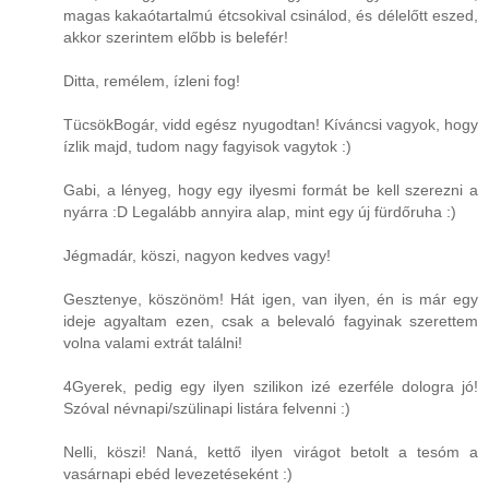
magas kakaótartalmú étcsokival csinálod, és délelőtt eszed,
akkor szerintem előbb is belefér!
Ditta, remélem, ízleni fog!
TücsökBogár, vidd egész nyugodtan! Kíváncsi vagyok, hogy
ízlik majd, tudom nagy fagyisok vagytok :)
Gabi, a lényeg, hogy egy ilyesmi formát be kell szerezni a
nyárra :D Legalább annyira alap, mint egy új fürdőruha :)
Jégmadár, köszi, nagyon kedves vagy!
Gesztenye, köszönöm! Hát igen, van ilyen, én is már egy
ideje agyaltam ezen, csak a belevaló fagyinak szerettem
volna valami extrát találni!
4Gyerek, pedig egy ilyen szilikon izé ezerféle dologra jó!
Szóval névnapi/szülinapi listára felvenni :)
Nelli, köszi! Naná, kettő ilyen virágot betolt a tesóm a
vasárnapi ebéd levezetéseként :)