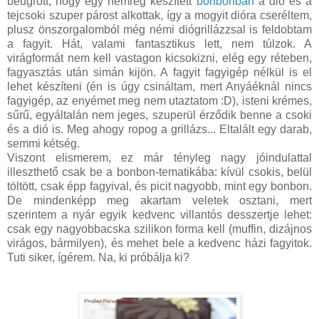
beugrott, hogy egy nemrég készített
bonbonban
a dió és a
tejcsoki szuper párost alkottak, így a mogyit dióra cseréltem,
plusz önszorgalomból még némi diógrillázzsal is feldobtam
a fagyit. Hát, valami fantasztikus lett, nem túlzok. A
virágformát nem kell vastagon kicsokizni, elég egy réteben,
fagyasztás után simán kijön. A fagyit fagyigép nélkül is el
lehet készíteni (én is úgy csináltam, mert Anyáéknál nincs
fagyigép, az enyémet meg nem utaztatom :D), isteni krémes,
sűrű, egyáltalán nem jeges, szuperül érződik benne a csoki
és a dió is. Meg ahogy ropog a grillázs... Eltalált egy darab,
semmi kétség.
Viszont elismerem, ez már tényleg nagy jóindulattal
illeszthető csak be a bonbon-tematikába: kívül csokis, belül
töltött, csak épp fagyival, és picit nagyobb, mint egy bonbon.
De mindenképp meg akartam veletek osztani, mert
szerintem a nyár egyik kedvenc villantós desszertje lehet:
csak egy nagyobbacska szilikon forma kell (muffin, dizájnos
virágos, bármilyen), és mehet bele a kedvenc házi fagyitok.
Tuti siker, ígérem. Na, ki próbálja ki?