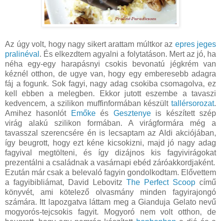
Az úgy volt, hogy nagy sikert arattam múltkor az
epres jeges
pralinéval
. És elkezdtem agyalni a folytatáson. Mert az jó, ha
néha egy-egy harapásnyi csokis bevonatú jégkrém van
kéznél otthon, de ugye van, hogy egy emberesebb adagra
fáj a fogunk. Sok fagyi, nagy adag csokiba csomagolva, ez
kell ebben a melegben. Ekkor jutott eszembe a tavaszi
kedvencem, a szilikon muffinformában készült
tallérsorozat
.
Amihez hasonlót
Emőke
és
Gesztenye
is készített szép
virág alakú szilikon formában. A virágformára még a
tavasszal szerencsére én is lecsaptam az Aldi akciójában,
így beugrott, hogy ezt kéne kicsokizni, majd jó nagy adag
fagyival megtölteni, és így dizájnos kis fagyivirágokat
prezentálni a családnak a vasárnapi ebéd záróakkordjaként.
Ezután már csak a belevaló fagyin gondolkodtam. Elővettem
a fagyibibliámat, David Lebovitz
The Perfect Scoop
című
könyvét, ami kötelező olvasmány minden fagyirajongó
számára. Itt lapozgatva láttam meg a Gianduja Gelato nevű
mogyorós-tejcsokis fagyit. Mogyoró nem volt otthon, de