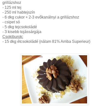
grillázshoz
- 125 ml tej
- 250 ml habtejszín
- 6 dkg cukor + 2-3 evőkanálnyi a grillázshoz
- csipet só
- 5 dkg tejcsokoládé
- 3 kisebb tojássárgája
Csokiburok:
- 15 dkg étcsokoládé (nálam 81% Arriba Superieur)