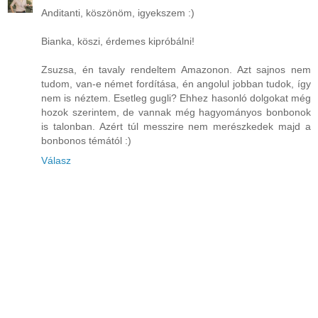
Anditanti, köszönöm, igyekszem :)
Bianka, köszi, érdemes kipróbálni!
Zsuzsa, én tavaly rendeltem Amazonon. Azt sajnos nem
tudom, van-e német fordítása, én angolul jobban tudok, így
nem is néztem. Esetleg gugli? Ehhez hasonló dolgokat még
hozok szerintem, de vannak még hagyományos bonbonok
is talonban. Azért túl messzire nem merészkedek majd a
bonbonos témától :)
Válasz