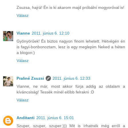
Zsuzsa, hajrá! Én is ki akarom majd próbálni mogyoróval is!
Válasz
Vianne
2011. június 6. 12:10
Gyönyörűek! És biztos nagyon finom lehetett. Hétvégén én
is fagyi-bonbonoztam, lesz is egy meglepim Neked a héten
a blogon:)
Válasz
Praliné Zsuzsi
2011. június 6. 12:33
Vianne, ne már, most akkor fúrja addig az oldalam a
kíváncsiság! Tessék minél előbb felrakni :D
Válasz
Anditanti
2011. június 6. 15:01
Szuper, szuper, szuper:))) Mit is írhatnék még erről a