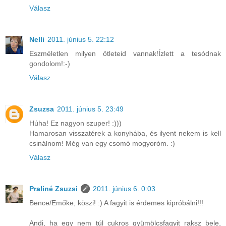
Válasz
Nelli
2011. június 5. 22:12
Eszméletlen milyen ötleteid vannak!Ízlett a tesódnak
gondolom!:-)
Válasz
Zsuzsa
2011. június 5. 23:49
Húha! Ez nagyon szuper! :)))
Hamarosan visszatérek a konyhába, és ilyent nekem is kell
csinálnom! Még van egy csomó mogyoróm. :)
Válasz
Praliné Zsuzsi
2011. június 6. 0:03
Bence/Emőke, köszi! :) A fagyit is érdemes kipróbálni!!!
Andi, ha egy nem túl cukros gyümölcsfagyit raksz bele,