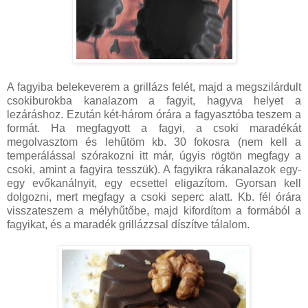
A fagyiba belekeverem a grillázs felét, majd a megszilárdult
csokiburokba kanalazom a fagyit, hagyva helyet a
lezáráshoz. Ezután két-három órára a fagyasztóba teszem a
formát. Ha megfagyott a fagyi, a csoki maradékát
megolvasztom és lehűtöm kb. 30 fokosra (nem kell a
temperálással szórakozni itt már, úgyis rögtön megfagy a
csoki, amint a fagyira tesszük). A fagyikra rákanalazok egy-
egy evőkanálnyit, egy ecsettel eligazítom. Gyorsan kell
dolgozni, mert megfagy a csoki seperc alatt. Kb. fél órára
visszateszem a mélyhűtőbe, majd kifordítom a formából a
fagyikat, és a maradék grillázzsal díszítve tálalom.