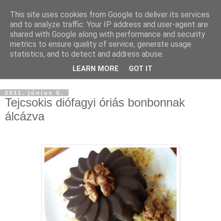
This site uses cookies from Google to deliver its services
and to analyze traffic. Your IP address and user-agent are
shared with Google along with performance and security
metrics to ensure quality of service, generate usage
statistics, and to detect and address abuse.
LEARN MORE
GOT IT
▼
2011. június 5.
Tejcsokis diófagyi óriás bonbonnak
álcázva