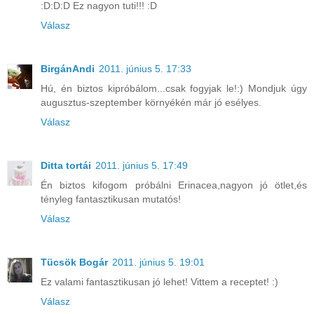
:D:D:D Ez nagyon tuti!!! :D
Válasz
BirgánAndi
2011. június 5. 17:33
Hú, én biztos kipróbálom...csak fogyjak le!:) Mondjuk úgy
augusztus-szeptember környékén már jó esélyes.
Válasz
Ditta tortái
2011. június 5. 17:49
Én biztos kifogom próbálni Erinacea,nagyon jó ötlet,és
tényleg fantasztikusan mutatós!
Válasz
Tücsök Bogár
2011. június 5. 19:01
Ez valami fantasztikusan jó lehet! Vittem a receptet! :)
Válasz