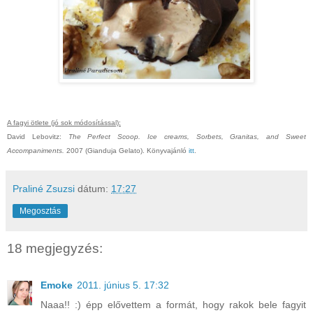
A fagyi ötlete (jó sok módosítással):
David Lebovitz:
The Perfect Scoop. Ice creams, Sorbets, Granitas, and Sweet
Accompaniments.
2007 (Gianduja Gelato). Könyvajánló
itt
.
Praliné Zsuzsi
dátum:
17:27
Megosztás
18 megjegyzés:
Emoke
2011. június 5. 17:32
Naaa!! :) épp elővettem a formát, hogy rakok bele fagyit