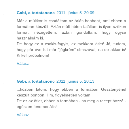
Gabi, a tortatanonc
2011. június 5. 20:09
Már a múltkor is csodáltam az óriás bonbont, ami ebben a
formában készült. Aztán múlt héten találtam is ilyen szilikon
formát, nézegettem, aztán gondoltam, hogy úgyse
használnám ki.
De hogy ez a csokis-fagyis, ez mekkora ötlet! Jó, tudom,
hogy pár éve fut már "jégkrém" címszóval, na de akkor is!
Ki kell próbálnom!
Válasz
Gabi, a tortatanonc
2011. június 5. 20:13
...közben látom, hogy ebben a formában Gesztenyénél
készült bonbon. Hm, figyelmetlen voltam.
De ez az ötlet, ebben a formában - na meg a recept hozzá -
egészen fenomenális!
Válasz