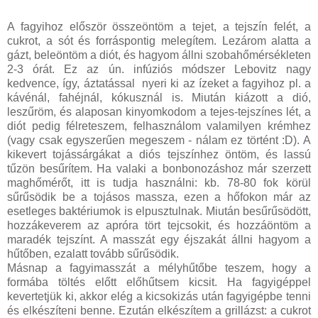
A fagyihoz először összeöntöm a tejet, a tejszín felét, a
cukrot, a sót és forráspontig melegítem. Lezárom alatta a
gázt, beleöntöm a diót, és hagyom állni szobahőmérsékleten
2-3 órát. Ez az ún. infúziós módszer Lebovitz nagy
kedvence, így, áztatással nyeri ki az ízeket a fagyihoz pl. a
kávénál, fahéjnál, kókusznál is. Miután kiázott a dió,
leszűröm, és alaposan kinyomkodom a tejes-tejszínes lét, a
diót pedig félreteszem, felhasználom valamilyen krémhez
(vagy csak egyszerűen megeszem - nálam ez történt :D). A
kikevert tojássárgákat a diós tejszínhez öntöm, és lassú
tűzön besűrítem. Ha valaki a bonbonozáshoz már szerzett
maghőmérőt, itt is tudja használni: kb. 78-80 fok körül
sűrűsödik be a tojásos massza, ezen a hőfokon már az
esetleges baktériumok is elpusztulnak. Miután besűrűsödött,
hozzákeverem az apróra tört tejcsokit, és hozzáöntöm a
maradék tejszínt. A masszát egy éjszakát állni hagyom a
hűtőben, ezalatt tovább sűrűsödik.
Másnap a fagyimasszát a mélyhűtőbe teszem, hogy a
formába töltés előtt előhűtsem kicsit. Ha fagyigéppel
kevertetjük ki, akkor elég a kicsokizás után fagyigépbe tenni
és elkészíteni benne. Ezután elkészítem a grillázst: a cukrot