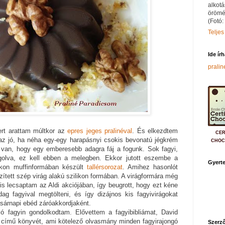
alkotá
örömé
(Fotó:
Teljes
Ide ír
prali
ert arattam múltkor az
epres jeges pralinéval
. És elkezdtem
CER
 az jó, ha néha egy-egy harapásnyi csokis bevonatú jégkrém
CHOC
 van, hogy egy emberesebb adagra fáj a fogunk. Sok fagyi,
olva, ez kell ebben a melegben. Ekkor jutott eszembe a
Gyerte
ikon muffinformában készült
tallérsorozat
. Amihez hasonlót
zített szép virág alakú szilikon formában. A virágformára még
is lecsaptam az Aldi akciójában, így beugrott, hogy ezt kéne
ag fagyival megtölteni, és így dizájnos kis fagyivirágokat
asárnapi ebéd záróakkordjaként.
ó fagyin gondolkodtam. Elővettem a fagyibibliámat, David
című könyvét, ami kötelező olvasmány minden fagyirajongó
Szerző