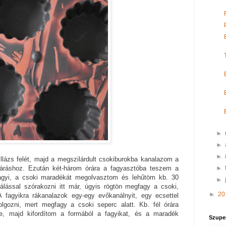
►
►
►
llázs felét, majd a megszilárdult csokiburokba kanalazom a
►
ezáráshoz. Ezután két-három órára a fagyasztóba teszem a
agyi, a csoki maradékát megolvasztom és lehűtöm kb. 30
►
álással szórakozni itt már, úgyis rögtön megfagy a csoki,
►
20
A fagyikra rákanalazok egy-egy evőkanálnyit, egy ecsettel
olgozni, mert megfagy a csoki seperc alatt. Kb. fél órára
e, majd kifordítom a formából a fagyikat, és a maradék
Szupe