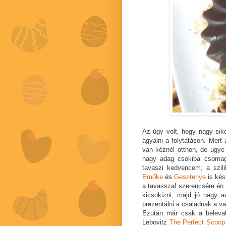
Az úgy volt, hogy nagy sik
agyalni a folytatáson. Mert
van kéznél otthon, de ugye
nagy adag csokiba csomag
tavaszi kedvencem, a szil
Emőke
és
Gesztenye
is kés
a tavasszal szerencsére én 
kicsokizni, majd jó nagy ad
prezentálni a családnak a v
Ezután már csak a beleval
Lebovitz
The Perfect Scoop