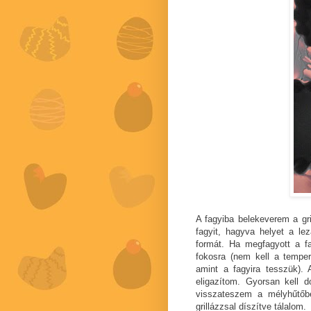
A fagyiba belekeverem a gri
fagyit, hagyva helyet a l
formát. Ha megfagyott a f
fokosra (nem kell a temper
amint a fagyira tesszük). 
eligazítom. Gyorsan kell d
visszateszem a mélyhűtőb
grillázzsal díszítve tálalom.