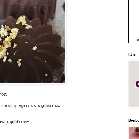
W
Itt is
hoz:
k maroknyi egész dió a grillázshoz
Bonbo
nyi a grillázshoz