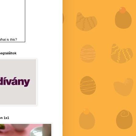
hat is this?
 megtaláltok
n 1x1