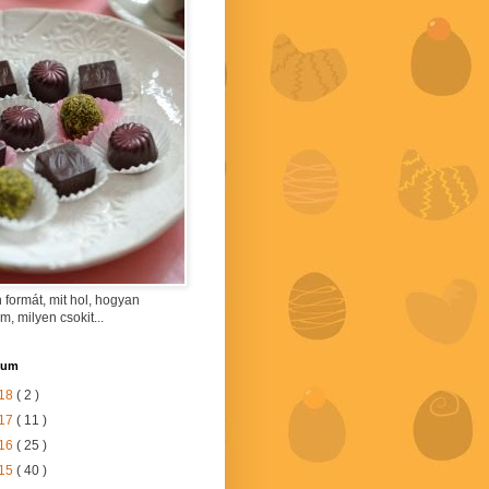
 formát, mit hol, hogyan
am, milyen csokit...
vum
18
( 2 )
17
( 11 )
16
( 25 )
15
( 40 )