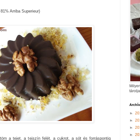
 81% Arriba Superieur)
Milyen
tárolj
Archí
►
20
►
20
►
20
►
20
öm a tejet, a tejszín felét, a cukrot, a sót és forráspontig