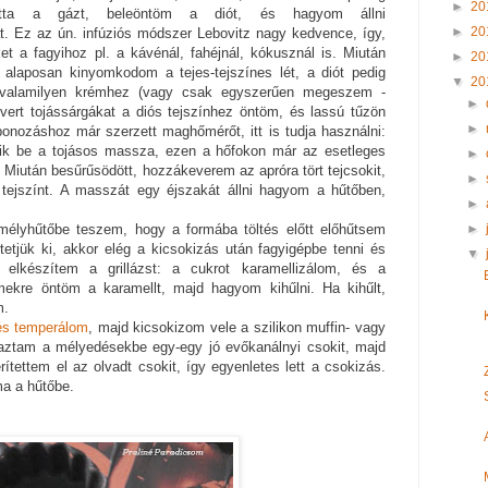
►
20
atta a gázt, beleöntöm a diót, és hagyom állni
►
20
t. Ez az ún. infúziós módszer Lebovitz nagy kedvence, így,
et a fagyihoz pl. a kávénál, fahéjnál, kókusznál is. Miután
►
20
s alaposan kinyomkodom a tejes-tejszínes lét, a diót pedig
▼
20
m valamilyen krémhez (vagy csak egyszerűen megeszem -
►
evert tojássárgákat a diós tejszínhez öntöm, és lassú tűzön
►
onozáshoz már szerzett maghőmérőt, itt is tudja használni:
dik be a tojásos massza, ezen a hőfokon már az esetleges
►
 Miután besűrűsödött, hozzákeverem az apróra tört tejcsokit,
►
ejszínt. A masszát egy éjszakát állni hagyom a hűtőben,
►
►
élyhűtőbe teszem, hogy a formába töltés előtt előhűtsem
rtetjük ki, akkor elég a kicsokizás után fagyigépbe tenni és
▼
 elkészítem a grillázst: a cukrot karamellizálom, és a
emekre öntöm a karamellt, majd hagyom kihűlni. Ha kihűlt,
m.
s temperálom
, majd kicsokizom vele a szilikon muffin- vagy
aztam a mélyedésekbe egy-egy jó evőkanálnyi csokit, majd
ítettem el az olvadt csokit, így egyenletes lett a csokizás.
a a hűtőbe.