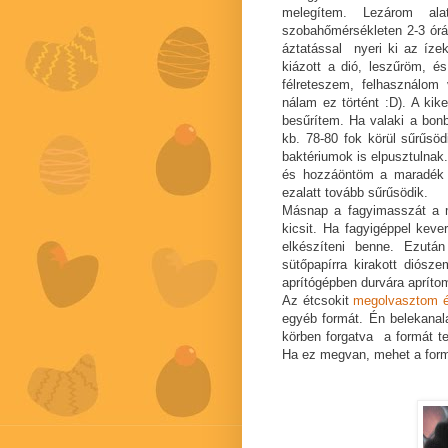
melegítem. Lezárom al
szobahőmérsékleten 2-3 órá
áztatással nyeri ki az ízek
kiázott a dió, leszűröm, é
félreteszem, felhasználo
nálam ez történt :D). A kik
besűrítem. Ha valaki a bonb
kb. 78-80 fok körül sűrűsö
baktériumok is elpusztulnak.
és hozzáöntöm a maradék t
ezalatt tovább sűrűsödik.
Másnap a fagyimasszát a m
kicsit. Ha fagyigéppel keve
elkészíteni benne. Ezután
sütőpapírra kirakott diósz
aprítógépben durvára apríto
Az étcsokit
megolvasztom é
egyéb formát. Én belekanal
körben forgatva a formát ter
Ha ez megvan, mehet a form