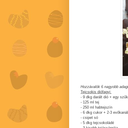
Hozzávalók 6 nagyobb adag
Tejcsokis diófagyi:
- 9 dkg darált dió + egy szű
- 125 ml tej
- 250 ml habtejszín
- 6 dkg cukor + 2-3 evőkanál
- csipet só
- 5 dkg tejcsokoládé
- 3 kisebb tojássárgája