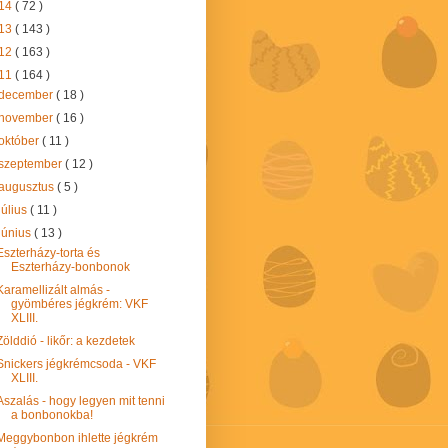
14
( 72 )
13
( 143 )
12
( 163 )
11
( 164 )
december
( 18 )
november
( 16 )
október
( 11 )
szeptember
( 12 )
augusztus
( 5 )
július
( 11 )
június
( 13 )
Eszterházy-torta és
Eszterházy-bonbonok
Karamellizált almás -
gyömbéres jégkrém: VKF
XLIII.
Zölddió - likőr: a kezdetek
Snickers jégkrémcsoda - VKF
XLIII.
Aszalás - hogy legyen mit tenni
a bonbonokba!
Meggybonbon ihlette jégkrém