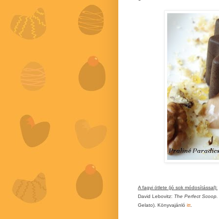
A fagyi ötlete (jó sok módosítással):
David Lebovitz:
The Perfect Scoop.
Gelato). Könyvajánló
itt
.