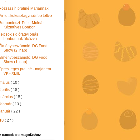
:)
Rózsaszín praliné Mariannak
Pirított kókuszfagyi sünbe töltve
Bonbonteszt: Pelle-Molnár
Kézműves Bonbon
Tejcsokis diófagyi óriás
bonbonnak álcázva
Élménybeszámoló: DG Food
Show (2. nap)
Élménybeszámoló: DG Food
Show (1. nap)
Epres jeges praliné - majdnem
VKF XLIII.
május
( 10 )
április
( 18 )
március
( 15 )
február
( 13 )
január
( 22 )
10
( 27 )
r cuccok csomagoláshoz