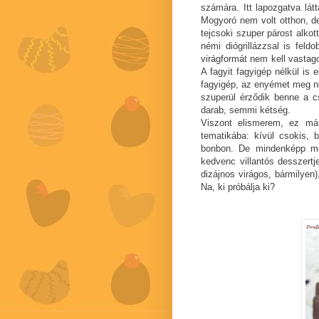
számára. Itt lapozgatva lá
Mogyoró nem volt otthon, d
tejcsoki szuper párost alko
némi diógrillázzsal is feld
virágformát nem kell vastago
A fagyit fagyigép nélkül is 
fagyigép, az enyémet meg ne
szuperül érződik benne a cs
darab, semmi kétség.
Viszont elismerem, ez már
tematikába: kívül csokis, b
bonbon. De mindenképp me
kedvenc villantós desszertj
dizájnos virágos, bármilyen)
Na, ki próbálja ki?