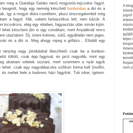
ttam meg a Gianduja Gelato nevű mogyorós-tejcsokis fagyit.
A blo
e beugrott, hogy egy nemrég készített
bonbonban
a dió és a
írások
ttak, így a mogyit dióra cseréltem, plusz önszorgalomból még
jogról
obtam a fagyit. Hát, valami fantasztikus lett, nem túlzok. A
értel
n kicsokizni, elég egy réteben, fagyasztás után simán kijön.
máshol
kivéte
el lehet készíteni (én is úgy csináltam, mert Anyáéknál nincs
gyűjtő
m utaztatom :D), isteni krémes, sűrű, egyáltalán nem jeges,
teljes 
oki és a dió is. Meg ahogy ropog a grillázs... Eltalált egy
blogom
Amenn
 tényleg nagy jóindulattal illeszthető csak be a bonbon-
tüntet
elül töltött, csak épp fagyival, és picit nagyobb, mint egy
termé
g akartam veletek osztani, mert szerintem a nyár egyik
forga
e lehet: csak egy nagyobbacska szilikon forma kell (muffin,
nem j
, és mehet bele a kedvenc házi fagyitok. Tuti siker, ígérem.
Fotói
ww