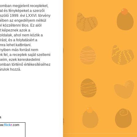
gomban megjelent recepteket,
at és fényképeket a szerzői
 szóló 1999. évi LXXVI. törvény
mében az engedélyem nélkül
 közzétenni tilos. Ez alól
lt képeznek azok a
oldalak, ahol nem közlik a
írást, és a folytatásért a
ra lehet kattintani.
yiben más forrást nem
ek fel, a receptek saját szellemi
keim, ezek kereskedelmi
lomban történő értékesítéséhez
árulok hozzá.
m
w.
flick
r
.com