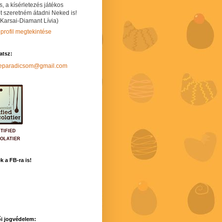
s, a kísérletezés játékos
t szeretném átadni Neked is!
 Karsai-Diamant Lívia)
 profil megtekintése
hatsz:
neparadicsom@gmail.com
TIFIED
OLATIER
k a FB-ra is!
i jogvédelem: