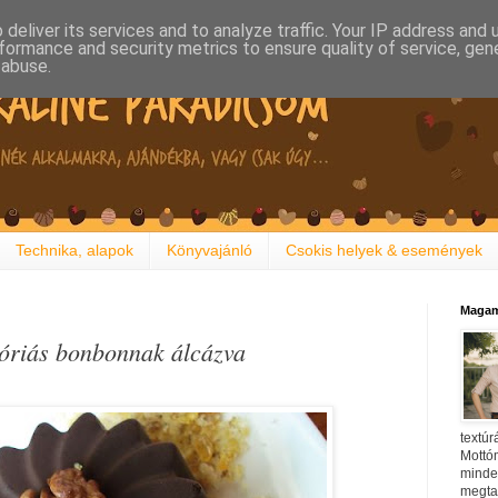
deliver its services and to analyze traffic. Your IP address and
formance and security metrics to ensure quality of service, ge
 abuse.
Technika, alapok
Könyvajánló
Csokis helyek & események
Magam
 óriás bonbonnak álcázva
textúr
Mottóm
minden
megtal