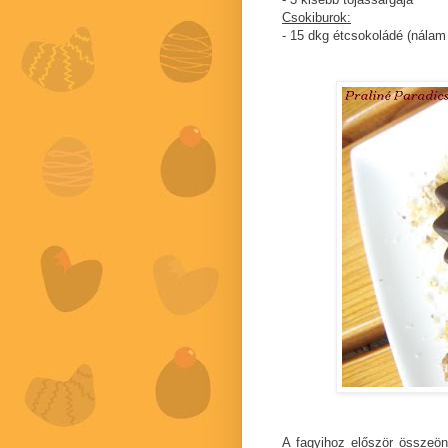
Csokiburok:
- 15 dkg étcsokoládé (nálam
A fagyihoz először összeönt