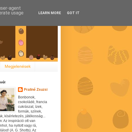
 user-agent
nerate usage
LEARN MORE
GOT IT
Megjelenések
ról
Praliné Zsuzsi
Bonbonok,
csokoládé, francia
cukrászat, ízek,
formák, színek,
ák, kísérletezés, játékosság...
: Az inspiráció ott van
hol, ha nyitott vagy rá,
álod! (A. G. Shotts). Az