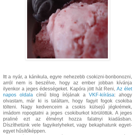
Itt a nyár, a kánikula, egyre nehezebb csokizni-bonbonozni,
arról nem is beszélve, hogy az ember jobban kívánja
ilyenkor a jeges édességeket. Kapóra jött hát Reni,
Az élet
napos oldala
című blog írójának a
VKF-kiírása
: ahogy
olvastam, már ki is találtam, hogy fagyit fogok csokiba
tölteni. Nagy kedvenceim a csokis külsejű jégkrémek,
imádom ropogtatni a jeges csokiburkot körülöttük. A jeges
praliné ezt az élményt hozza falatnyi kiadásban.
Díszíthetünk vele fagyikelyheket, vagy bekaphatunk egyet-
egyet hűsítőképpen.