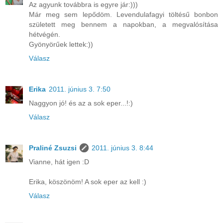
Az agyunk továbbra is egyre jár:)))
Már meg sem lepődöm. Levendulafagyi töltésű bonbon
született meg bennem a napokban, a megvalósítása
hétvégén.
Gyönyörűek lettek:))
Válasz
Erika
2011. június 3. 7:50
Naggyon jó! és az a sok eper...!:)
Válasz
Praliné Zsuzsi
2011. június 3. 8:44
Vianne, hát igen :D
Erika, köszönöm! A sok eper az kell :)
Válasz