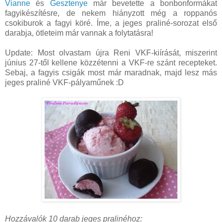
Vianne
és
Gesztenye
már bevetette a bonbonformákat
fagyikészítésre, de nekem hiányzott még a roppanós
csokiburok a fagyi köré. Íme, a jeges praliné-sorozat első
darabja, ötleteim már vannak a folytatásra!
Update: Most olvastam újra Reni VKF-kiírását, miszerint
június 27-től kellene közzétenni a VKF-re szánt recepteket.
Sebaj, a fagyis csigák most már maradnak, majd lesz más
jeges praliné VKF-pályaműnek :D
Hozzávalók 10 darab jeges pralinéhoz: