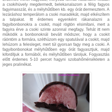
a csokihüvely megdermedt, belekanalazom a félig fagyos
fagyimasszát, és a mélyhűtőben kb. egy órát dermesztem. A
lezáráshoz temperálom a csoki maradékát, majd elkészítem
a talpakat. Itt érdemes egyenként rákanalazni a
fagyibonbonokra a csokit, majd rögtön elsimítani, mert a
fagyira érve a csoki szinte azonnal megfagy. Tehát itt nem
működik a bonbonoknál bevált módszer, hogy a csokit
ráöntöm a formára, széthúzom egy spatulával a csokit, majd
lehúzom a felesleget, mert túl gyorsan fagy meg a csoki. A
fagyibonbonokat mélyhűtőben egy órát fagyasztjuk, majd
kifordítjuk a formából, és mélyhűtőben tároljuk. Fogyasztás
előtt érdemes 5-10 percet hagyni szobahőmérsékleten a
jeges pralinékat.