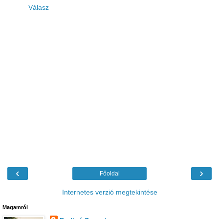
Válasz
‹
›
Főoldal
Internetes verzió megtekintése
Magamról