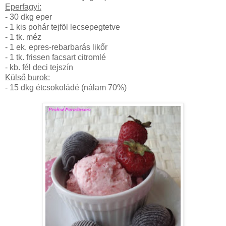
Eperfagyi:
- 30 dkg eper
- 1 kis pohár tejföl lecsepegtetve
- 1 tk. méz
- 1 ek. epres-rebarbarás likőr
- 1 tk. frissen facsart citromlé
- kb. fél deci tejszín
Külső burok:
- 15 dkg étcsokoládé (nálam 70%)