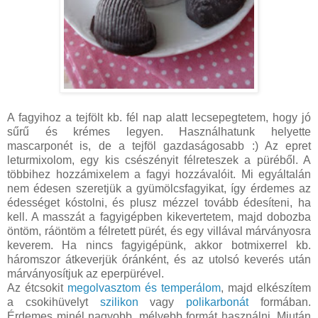
A fagyihoz a tejfölt kb. fél nap alatt lecsepegtetem, hogy jó
sűrű és krémes legyen. Használhatunk helyette
mascarponét is, de a tejföl gazdaságosabb :) Az epret
leturmixolom, egy kis csészényit félreteszek a püréből. A
többihez hozzámixelem a fagyi hozzávalóit. Mi egyáltalán
nem édesen szeretjük a gyümölcsfagyikat, így érdemes az
édességet kóstolni, és plusz mézzel tovább édesíteni, ha
kell. A masszát a fagyigépben kikevertetem, majd dobozba
öntöm, ráöntöm a félretett pürét, és egy villával márványosra
keverem. Ha nincs fagyigépünk, akkor botmixerrel kb.
háromszor átkeverjük óránként, és az utolsó keverés után
márványosítjuk az eperpürével.
Az étcsokit
megolvasztom és temperálom
, majd elkészítem
a csokihüvelyt
szilikon
vagy
polikarbonát
formában.
Érdemes minél nagyobb, mélyebb formát használni. Miután