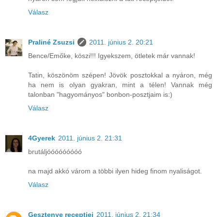
Válasz
Praliné Zsuzsi
2011. június 2. 20:21
Bence/Emőke, köszi!!! Igyekszem, ötletek már vannak!
Tatin, köszönöm szépen! Jövök posztokkal a nyáron, még
ha nem is olyan gyakran, mint a télen! Vannak még
talonban "hagyományos" bonbon-posztjaim is:)
Válasz
4Gyerek
2011. június 2. 21:31
brutáljóóóóóóóóó
na majd akkó várom a többi ilyen hideg finom nyaliságot.
Válasz
Gesztenye receptjei
2011. június 2. 21:34