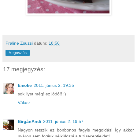
Praliné Zsuzsi
dátum:
18:56
Megosztás
17 megjegyzés:
Emoke
2011. június 2. 19:35
sok ilyet még! ez jóóó!! :)
Válasz
BirgánAndi
2011. június 2. 19:57
Nagyon tetszik ez bonbonos fagyis megoldás! Így akkor
nyáron sem fogjuk nélkülözni a tuti receptjeidet!