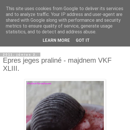
This site uses cookies from Google to deliver its services
and to analyze traffic. Your IP address and user-agent are
shared with Google along with performance and security
metrics to ensure quality of service, generate usage
statistics, and to detect and address abuse.
LEARN MORE
GOT IT
▼
2011. június 2.
Epres jeges praliné - majdnem VKF
XLIII.