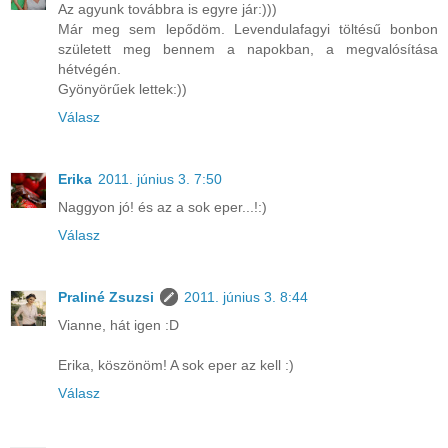
Az agyunk továbbra is egyre jár:)))
Már meg sem lepődöm. Levendulafagyi töltésű bonbon
született meg bennem a napokban, a megvalósítása
hétvégén.
Gyönyörűek lettek:))
Válasz
Erika
2011. június 3. 7:50
Naggyon jó! és az a sok eper...!:)
Válasz
Praliné Zsuzsi
2011. június 3. 8:44
Vianne, hát igen :D
Erika, köszönöm! A sok eper az kell :)
Válasz