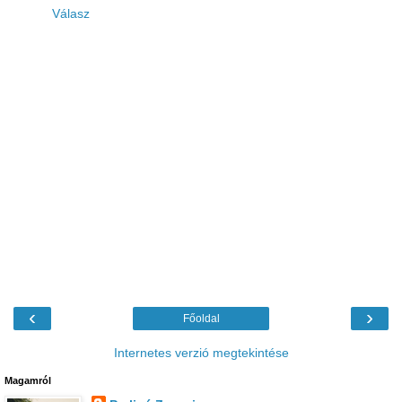
Válasz
‹
›
Főoldal
Internetes verzió megtekintése
Magamról