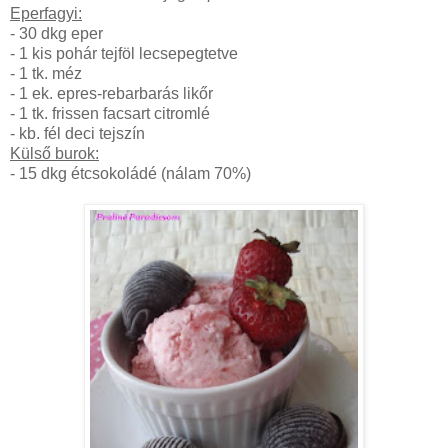
Eperfagyi:
- 30 dkg eper
- 1 kis pohár tejföl lecsepegtetve
- 1 tk. méz
- 1 ek. epres-rebarbarás likőr
- 1 tk. frissen facsart citromlé
- kb. fél deci tejszín
Külső burok:
- 15 dkg étcsokoládé (nálam 70%)