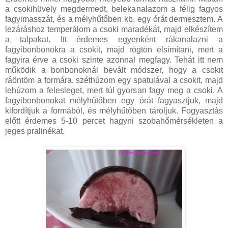
a csokihüvely megdermedt, belekanalazom a félig fagyos
fagyimasszát, és a mélyhűtőben kb. egy órát dermesztem. A
lezáráshoz temperálom a csoki maradékát, majd elkészítem
a talpakat. Itt érdemes egyenként rákanalazni a
fagyibonbonokra a csokit, majd rögtön elsimítani, mert a
fagyira érve a csoki szinte azonnal megfagy. Tehát itt nem
működik a bonbonoknál bevált módszer, hogy a csokit
ráöntöm a formára, széthúzom egy spatulával a csokit, majd
lehúzom a felesleget, mert túl gyorsan fagy meg a csoki. A
fagyibonbonokat mélyhűtőben egy órát fagyasztjuk, majd
kifordítjuk a formából, és mélyhűtőben tároljuk. Fogyasztás
előtt érdemes 5-10 percet hagyni szobahőmérsékleten a
jeges pralinékat.