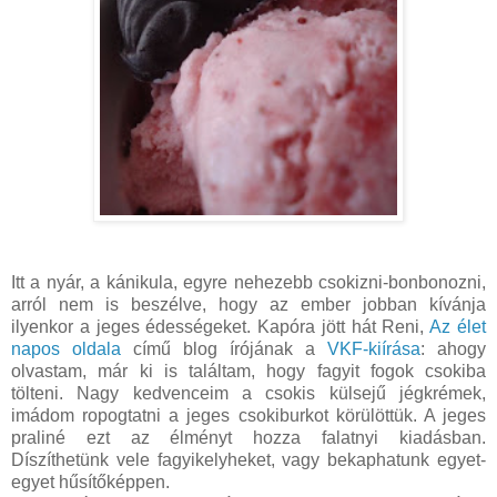
Itt a nyár, a kánikula, egyre nehezebb csokizni-bonbonozni,
arról nem is beszélve, hogy az ember jobban kívánja
ilyenkor a jeges édességeket. Kapóra jött hát Reni,
Az élet
napos oldala
című blog írójának a
VKF-kiírása
: ahogy
olvastam, már ki is találtam, hogy fagyit fogok csokiba
tölteni. Nagy kedvenceim a csokis külsejű jégkrémek,
imádom ropogtatni a jeges csokiburkot körülöttük. A jeges
praliné ezt az élményt hozza falatnyi kiadásban.
Díszíthetünk vele fagyikelyheket, vagy bekaphatunk egyet-
egyet hűsítőképpen.