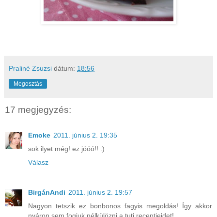
Praliné Zsuzsi
dátum:
18:56
Megosztás
17 megjegyzés:
Emoke
2011. június 2. 19:35
sok ilyet még! ez jóóó!! :)
Válasz
BirgánAndi
2011. június 2. 19:57
Nagyon tetszik ez bonbonos fagyis megoldás! Így akkor
nyáron sem fogjuk nélkülözni a tuti receptjeidet!