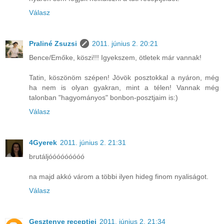
Válasz
Praliné Zsuzsi
2011. június 2. 20:21
Bence/Emőke, köszi!!! Igyekszem, ötletek már vannak!
Tatin, köszönöm szépen! Jövök posztokkal a nyáron, még
ha nem is olyan gyakran, mint a télen! Vannak még
talonban "hagyományos" bonbon-posztjaim is:)
Válasz
4Gyerek
2011. június 2. 21:31
brutáljóóóóóóóóó
na majd akkó várom a többi ilyen hideg finom nyaliságot.
Válasz
Gesztenye receptjei
2011. június 2. 21:34