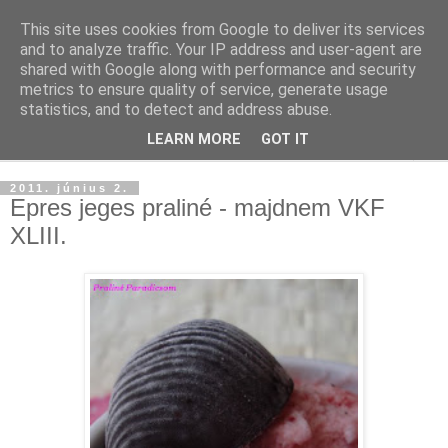
This site uses cookies from Google to deliver its services
and to analyze traffic. Your IP address and user-agent are
shared with Google along with performance and security
metrics to ensure quality of service, generate usage
statistics, and to detect and address abuse.
LEARN MORE
GOT IT
▼
2011. június 2.
Epres jeges praliné - majdnem VKF
XLIII.