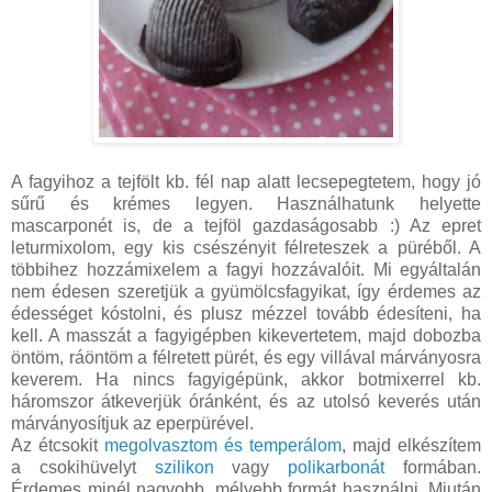
A fagyihoz a tejfölt kb. fél nap alatt lecsepegtetem, hogy jó
sűrű és krémes legyen. Használhatunk helyette
mascarponét is, de a tejföl gazdaságosabb :) Az epret
leturmixolom, egy kis csészényit félreteszek a püréből. A
többihez hozzámixelem a fagyi hozzávalóit. Mi egyáltalán
nem édesen szeretjük a gyümölcsfagyikat, így érdemes az
édességet kóstolni, és plusz mézzel tovább édesíteni, ha
kell. A masszát a fagyigépben kikevertetem, majd dobozba
öntöm, ráöntöm a félretett pürét, és egy villával márványosra
keverem. Ha nincs fagyigépünk, akkor botmixerrel kb.
háromszor átkeverjük óránként, és az utolsó keverés után
márványosítjuk az eperpürével.
Az étcsokit
megolvasztom és temperálom
, majd elkészítem
a csokihüvelyt
szilikon
vagy
polikarbonát
formában.
Érdemes minél nagyobb, mélyebb formát használni. Miután