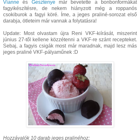
Vianne
és
Gesztenye
már bevetette a bonbonformákat
fagyikészítésre, de nekem hiányzott még a roppanós
csokiburok a fagyi köré. Íme, a jeges praliné-sorozat első
darabja, ötleteim már vannak a folytatásra!
Update: Most olvastam újra Reni VKF-kiírását, miszerint
június 27-től kellene közzétenni a VKF-re szánt recepteket.
Sebaj, a fagyis csigák most már maradnak, majd lesz más
jeges praliné VKF-pályaműnek :D
Hozzávalók 10 darab jeges pralinéhoz: