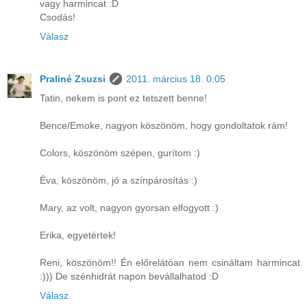
vagy harmincat :D
Csodás!
Válasz
Praliné Zsuzsi
2011. március 18. 0:05
Tatin, nekem is pont ez tetszett benne!
Bence/Emoke, nagyon köszönöm, hogy gondoltatok rám!
Colors, köszönöm szépen, gurítom :)
Éva, köszönöm, jó a színpárosítás :)
Mary, az volt, nagyon gyorsan elfogyott :)
Erika, egyetértek!
Reni, köszönöm!! Én előrelátóan nem csináltam harmincat
:))) De szénhidrát napon bevállalhatod :D
Válasz