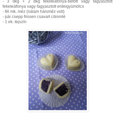
- 3 dkg + 2 dkg feketeáfonya-befőtt vagy fagyasztott
feketeáfonya vagy fagyasztott erdeigyümölcs
- fél mk. méz (nálam hársméz volt)
- pár csepp frissen csavart citromlé
- 1 ek. tejszín