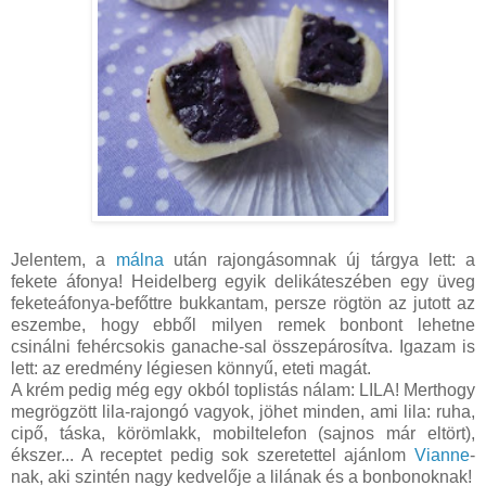
Jelentem, a
málna
után rajongásomnak új tárgya lett: a
fekete áfonya! Heidelberg egyik delikáteszében egy üveg
feketeáfonya-befőttre bukkantam, persze rögtön az jutott az
eszembe, hogy ebből milyen remek bonbont lehetne
csinálni fehércsokis ganache-sal összepárosítva. Igazam is
lett: az eredmény légiesen könnyű, eteti magát.
A krém pedig még egy okból toplistás nálam: LILA! Merthogy
megrögzött lila-rajongó vagyok, jöhet minden, ami lila: ruha,
cipő, táska, körömlakk, mobiltelefon (sajnos már eltört),
ékszer... A receptet pedig sok szeretettel ajánlom
Vianne
-
nak, aki szintén nagy kedvelője a lilának és a bonbonoknak!