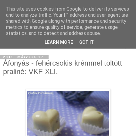
This site uses cookies from Google to deliver its services
and to analyze traffic. Your IP address and user-agent are
shared with Google along with performance and security
metrics to ensure quality of service, generate usage
statistics, and to detect and address abuse.
LEARN MORE
GOT IT
▼
2011. március 17.
Áfonyás - fehércsokis krémmel töltött
praliné: VKF XLI.