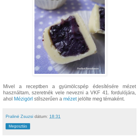
Mivel a receptben a gyümölcspép édesítésére mézet
használtam, szeretnék vele nevezni a VKF 41. fordulójára,
ahol
Mézigörl
stílszerűen a
mézet
jelölte meg témaként.
Praliné Zsuzsi
dátum:
18:31
Megosztás