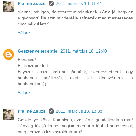
Praliné Zsuzsi
2011. március 18. 11:44
Vianne, hát igen, de tetszett mindenkinek :) Az a jó, hogy ez
a gyönyörű lila szín mindenféle színezék meg mesterséges
cucc nélkül lett :)
Válasz
Gesztenye receptjei
2011. március 18. 12:40
Erinacea!
Ez is szuper lett.
Egyszer össze kellene jönnünk, szervezhetnénk egy
bonbonos találkozót, aztán jól kibeszélnénk a
bonbonokat:-))
Válasz
Praliné Zsuzsi
2011. március 18. 13:38
Gesztenye, köszi! Komolyan, ezen én is gondolkodtam már!
Tényleg tök jó lenne megismerkedni a többi bonbonossal,
meg persze jó kis kóstolót tartani!