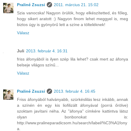
Praliné Zsuzsi
2011. március 21. 15:02
Szia vanocska! Nagyon örülök, hogy elkészítetted, és főleg,
hogy sikert aratott :) Nagyon finom lehet meggyel is, meg
biztos úgy is gyönyörű lett a színe a tölteléknek!
Válasz
Juli
2013. február 4. 16:31
friss áfonyából is ilyen szép lila lehet? csak mert az áfonya
belseje világos színű...
Válasz
Praliné Zsuzsi
2013. február 4. 16:45
Friss áfonyából halványabb, szürkéslilás lesz inkább, annak
a színén én egy kis liofilizált áfonyával (porrá őrölve)
szoktam javítani néha. Az "áfonya" címkére kattintva látsz
olyan bonbonokat is:
http://www.pralineparadicsom.hu/search/label/%C3%A1fony
a.