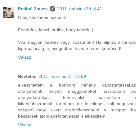
Praliné Zsuzsi
2011. március 20. 8:41
Ottis, köszönöm szépen!
Foodafok, köszi, örülök, hogy tetszik :)
Viki, nagyon kedves vagy, köszönöm! Ha eljutsz a formák
kipróbálásáig, írj nyugodtan, ha van bármi kérdésed!
Válasz
Névtelen
2011. március 21. 12:59
elkészitettem a bonbont néhány változtattással,az
áfonyabefött helyett meggybeföttet használtam és
áfonyadarabkás fehércsokit használtam a
kikenéshez(amitől tartottam de felesleges volt,megolvadt
szépen)..nagy sikert aratott!köszönöm a receptet ha
beszerzek áfonyabeföttet azzal is elkészitem.
Válasz