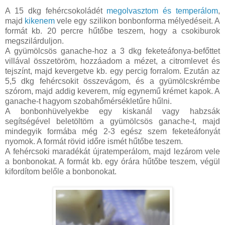
A 15 dkg fehércsokoládét
megolvasztom és temperálom
,
majd
kikenem
vele egy szilikon bonbonforma mélyedéseit. A
formát kb. 20 percre hűtőbe teszem, hogy a csokiburok
megszilárduljon.
A gyümölcsös ganache-hoz a 3 dkg feketeáfonya-befőttet
villával összetöröm, hozzáadom a mézet, a citromlevet és
tejszínt, majd kevergetve kb. egy percig forralom. Ezután az
5,5 dkg fehércsokit összevágom, és a gyümölcskrémbe
szórom, majd addig keverem, míg egynemű krémet kapok. A
ganache-t hagyom szobahőmérsékletűre hűlni.
A bonbonhüvelyekbe egy kiskanál vagy habzsák
segítségével beletöltöm a gyümölcsös ganache-t, majd
mindegyik formába még 2-3 egész szem feketeáfonyát
nyomok. A formát rövid időre ismét hűtőbe teszem.
A fehércsoki maradékát újratemperálom, majd lezárom vele
a bonbonokat. A formát kb. egy órára hűtőbe teszem, végül
kifordítom belőle a bonbonokat.