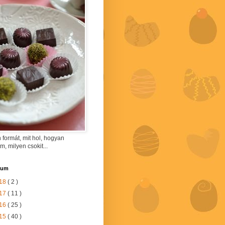
 formát, mit hol, hogyan
am, milyen csokit...
vum
18
( 2 )
17
( 11 )
16
( 25 )
15
( 40 )