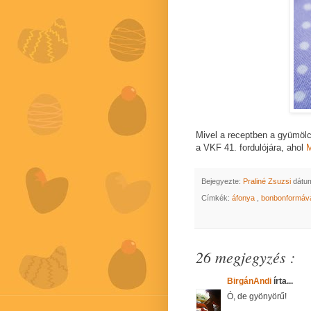
Mivel a receptben a gyümöl
a VKF 41. fordulójára, ahol
M
Bejegyezte:
Praliné Zsuzsi
dátu
Címkék:
áfonya
,
bonbonformáv
26 megjegyzés :
BirgánAndi
írta...
Ó, de gyönyörű!