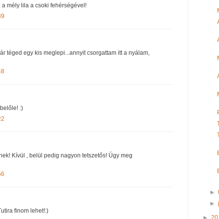
a mély lila a csoki fehérségével!
39
Vár téged egy kis meglepi...annyit csorgattam itt a nyálam,
48
előle! :)
22
ek! Kívül , belül pedig nagyon tetszetős! Úgy meg
56
►
►
utira finom lehet!:)
►
20