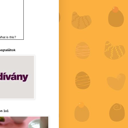
hat is this?
 megtaláltok
n 1x1