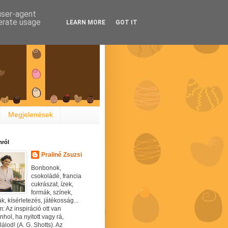
 user-agent
nerate usage
LEARN MORE
GOT IT
Megjelenések
ról
Praliné Zsuzsi
Bonbonok,
csokoládé, francia
cukrászat, ízek,
formák, színek,
ák, kísérletezés, játékosság...
: Az inspiráció ott van
hol, ha nyitott vagy rá,
álod! (A. G. Shotts). Az