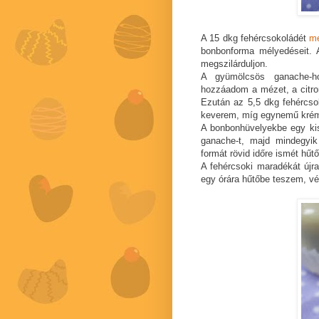
A 15 dkg fehércsokoládét
me
bonbonforma mélyedéseit. 
megszilárduljon.
A gyümölcsös ganache-ho
hozzáadom a mézet, a citrom
Ezután az 5,5 dkg fehércs
keverem, míg egynemű kréme
A bonbonhüvelyekbe egy ki
ganache-t, majd mindegyi
formát rövid időre ismét hűt
A fehércsoki maradékát újr
egy órára hűtőbe teszem, vé