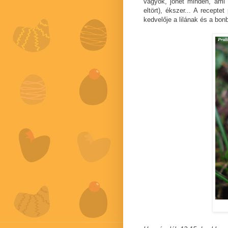
vagyok, jöhet minden, ami l
eltört), ékszer... A recepte
kedvelője a lilának és a bo