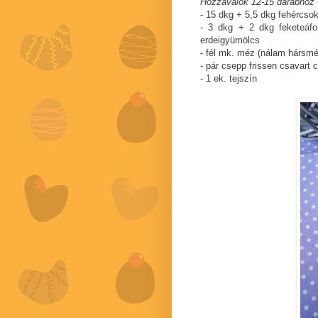
Hozzávalók 12-15 darabhoz
- 15 dkg + 5,5 dkg fehércso
- 3 dkg + 2 dkg feketeáfon
erdeigyümölcs
- fél mk. méz (nálam hársmé
- pár csepp frissen csavart c
- 1 ek. tejszín