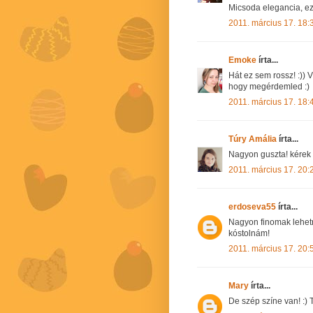
Micsoda elegancia, ez 
2011. március 17. 18:
Emoke
írta...
Hát ez sem rossz! :)) 
hogy megérdemled :)
2011. március 17. 18:
Túry Amália
írta...
Nagyon guszta! kérek b
2011. március 17. 20:
erdoseva55
írta...
Nagyon finomak lehetn
kóstolnám!
2011. március 17. 20:
Mary
írta...
De szép színe van! :) T