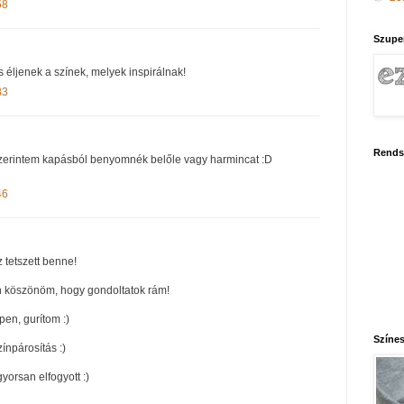
58
Szupe
 éljenek a színek, melyek inspirálnak!
33
Rends
szerintem kapásból benyomnék belőle vagy harmincat :D
46
z tetszett benne!
 köszönöm, hogy gondoltatok rám!
en, gurítom :)
Színes
ínpárosítás :)
yorsan elfogyott :)