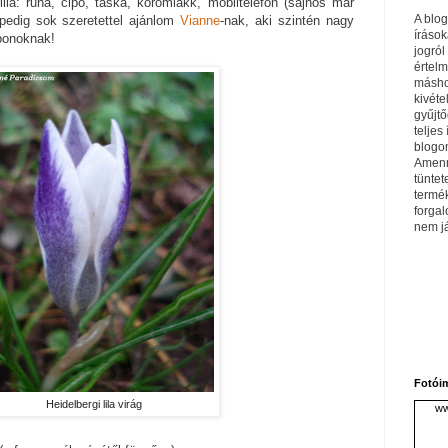
ila: ruha, cipő, táska, körömlakk, mobiltelefon (sajnos már
A blo
t pedig sok szeretettel ajánlom
Vianne
-nak, aki szintén nagy
írások
nbonoknak!
jogról
értel
máshol
kivéte
gyűjtő
teljes 
blogom
Amenn
tüntet
termé
forga
nem j
Fotói
Heidelbergi lila virág
ww