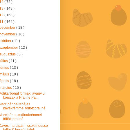
14
( 72 )
13
( 143 )
12
( 163 )
11
( 164 )
december
( 18 )
november
( 16 )
október
( 11 )
szeptember
( 12 )
augusztus
( 5 )
július
( 11 )
június
( 13 )
május
( 10 )
április
( 18 )
március
( 15 )
Polikarbonát formák, avagy új
korszak a Praliné Pa...
Marcipános-fahéjas
kávékrémmel töltött praliné
Marcipános málnakrémmel
töltött praliné
Kávés marcipán - csokimousse
tallér & húsvéti játék