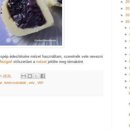
►
20
►
20
►
20
▼
20
►
►
►
►
►
cspép édesítésére mézet használtam, szeretnék vele nevezni
►
ézigörl
stílszerűen a
mézet
jelölte meg témaként.
►
►
m:
18:31
►
al
,
fehércsokoládé
,
méz
,
VKF
▼