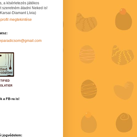
s, a kísérletezés játékos
t szeretném átadni Neked is!
 Karsai-Diamant Lívia)
 profil megtekintése
hatsz:
neparadicsom@gmail.com
TIFIED
OLATIER
k a FB-ra is!
i jogvédelem: