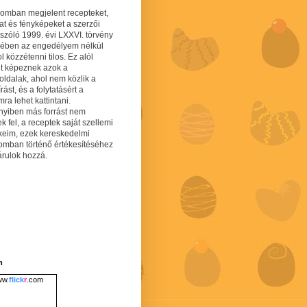
gomban megjelent recepteket,
at és fényképeket a szerzői
 szóló 1999. évi LXXVI. törvény
mében az engedélyem nélkül
 közzétenni tilos. Ez alól
lt képeznek azok a
oldalak, ahol nem közlik a
írást, és a folytatásért a
ra lehet kattintani.
yiben más forrást nem
ek fel, a receptek saját szellemi
keim, ezek kereskedelmi
lomban történő értékesítéséhez
árulok hozzá.
m
w.
flick
r
.com