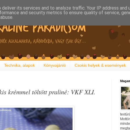
deliver its services and to analyze traffic. Your IP address and
formance and security metrics to ensure quality of service, ge
 abuse.
Technika, alapok
Könyvajánló
Csokis helyek & események
Magam
kis krémmel töltött praliné: VKF XLI.
textúr
Mottóm
minden
megtal