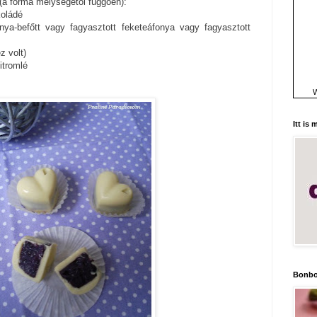
(a forma mélységétől függően):
koládé
ya-befőtt vagy fagyasztott feketeáfonya vagy fagyasztott
z volt)
itromlé
W
Itt is
Bonbo