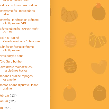
Málna - csokimousse praliné
Áfonyazselés - marcipános
tallér
Áfonyás - fehércsokis krémmel
töltött praliné: VKF...
Mézes pálinkás - szilvás tallér:
VKF XLI.
A sün a Praliné
Paradicsomban - 1. felvonás
Málnás fehércsokikrémmel
töltött praliné
Piros pöttyös pont
Túró Guru bonbon
Tavaszváró málnazselés -
marcipános kocka
Banános praliné ropogós
karamellel
Borsos ananászpürével töltött
praliné
február
( 13 )
január
( 22 )
10
( 27 )