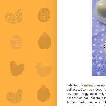
Jelentem, a
málna
után rajo
delikáteszében egy üveg fe
eszembe, hogy ebből milye
összepárosítva. Igazam is l
A krém pedig még egy okból