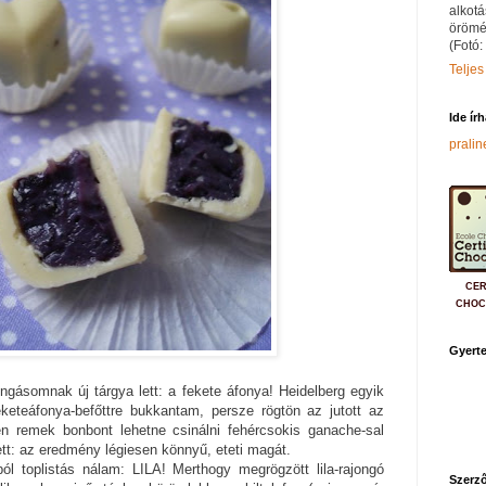
alkotá
örömé
(Fotó:
Teljes
Ide ír
prali
CER
CHOC
Gyerte
ngásomnak új tárgya lett: a fekete áfonya! Heidelberg egyik
keteáfonya-befőttre bukkantam, persze rögtön az jutott az
n remek bonbont lehetne csinálni fehércsokis ganache-sal
ett: az eredmény légiesen könnyű, eteti magát.
 toplistás nálam: LILA! Merthogy megrögzött lila-rajongó
Szerző