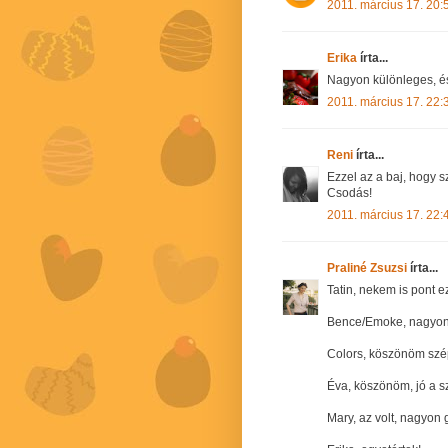
2011. március 17. 20:
Erika
írta...
Nagyon különleges, és
2011. március 17. 22:
Reni
írta...
Ezzel az a baj, hogy 
Csodás!
2011. március 17. 22:
Praliné Zsuzsi
írta...
Tatin, nekem is pont e
Bence/Emoke, nagyon
Colors, köszönöm szép
Éva, köszönöm, jó a sz
Mary, az volt, nagyon g