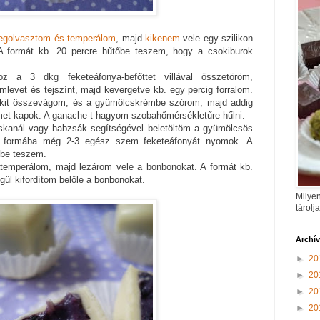
golvasztom és temperálom
, majd
kikenem
vele egy szilikon
A formát kb. 20 percre hűtőbe teszem, hogy a csokiburok
z a 3 dkg feketeáfonya-befőttet villával összetöröm,
levet és tejszínt, majd kevergetve kb. egy percig forralom.
okit összevágom, és a gyümölcskrémbe szórom, majd addig
t kapok. A ganache-t hagyom szobahőmérsékletűre hűlni.
skanál vagy habzsák segítségével beletöltöm a gyümölcsös
k formába még 2-3 egész szem feketeáfonyát nyomok. A
őbe teszem.
atemperálom, majd lezárom vele a bonbonokat. A formát kb.
gül kifordítom belőle a bonbonokat.
Milyen
tárolj
Archí
►
20
►
20
►
20
►
20