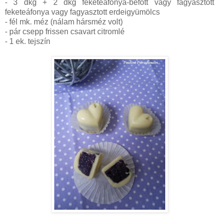
- 3 dkg + 2 dkg feketeáfonya-befőtt vagy fagyasztott
feketeáfonya vagy fagyasztott erdeigyümölcs
- fél mk. méz (nálam hársméz volt)
- pár csepp frissen csavart citromlé
- 1 ek. tejszín