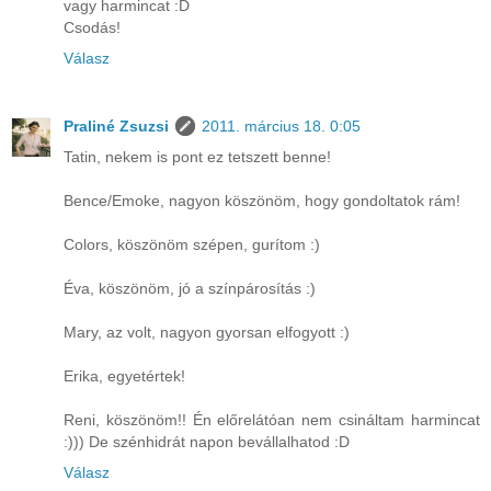
vagy harmincat :D
Csodás!
Válasz
Praliné Zsuzsi
2011. március 18. 0:05
Tatin, nekem is pont ez tetszett benne!
Bence/Emoke, nagyon köszönöm, hogy gondoltatok rám!
Colors, köszönöm szépen, gurítom :)
Éva, köszönöm, jó a színpárosítás :)
Mary, az volt, nagyon gyorsan elfogyott :)
Erika, egyetértek!
Reni, köszönöm!! Én előrelátóan nem csináltam harmincat
:))) De szénhidrát napon bevállalhatod :D
Válasz