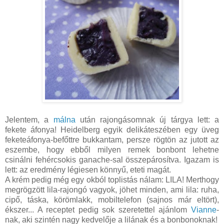
Jelentem, a
málna
után rajongásomnak új tárgya lett: a
fekete áfonya! Heidelberg egyik delikáteszében egy üveg
feketeáfonya-befőttre bukkantam, persze rögtön az jutott az
eszembe, hogy ebből milyen remek bonbont lehetne
csinálni fehércsokis ganache-sal összepárosítva. Igazam is
lett: az eredmény légiesen könnyű, eteti magát.
A krém pedig még egy okból toplistás nálam: LILA! Merthogy
megrögzött lila-rajongó vagyok, jöhet minden, ami lila: ruha,
cipő, táska, körömlakk, mobiltelefon (sajnos már eltört),
ékszer... A receptet pedig sok szeretettel ajánlom
Vianne
-
nak, aki szintén nagy kedvelője a lilának és a bonbonoknak!