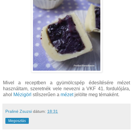
Mivel a receptben a gyümölcspép édesítésére mézet
használtam, szeretnék vele nevezni a VKF 41. fordulójára,
ahol
Mézigörl
stílszerűen a
mézet
jelölte meg témaként.
Praliné Zsuzsi
dátum:
18:31
Megosztás