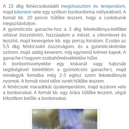
A 15 dkg fehércsokoládét
megolvasztom és temperálom
,
majd
kikenem
vele egy szilikon bonbonforma mélyedéseit. A
formát kb. 20 percre hűtőbe teszem, hogy a csokiburok
megszilárduljon.
A gyümölcsös ganache-hoz a 3 dkg feketeáfonya-befőttet
villával összetöröm, hozzáadom a mézet, a citromlevet és
tejszínt, majd kevergetve kb. egy percig forralom. Ezután az
5,5 dkg fehércsokit összevágom, és a gyümölcskrémbe
szórom, majd addig keverem, míg egynemű krémet kapok. A
ganache-t hagyom szobahőmérsékletűre hűlni.
A bonbonhüvelyekbe egy kiskanál vagy habzsák
segítségével beletöltöm a gyümölcsös ganache-t, majd
mindegyik formába még 2-3 egész szem feketeáfonyát
nyomok. A formát rövid időre ismét hűtőbe teszem.
A fehércsoki maradékát újratemperálom, majd lezárom vele
a bonbonokat. A formát kb. egy órára hűtőbe teszem, végül
kifordítom belőle a bonbonokat.