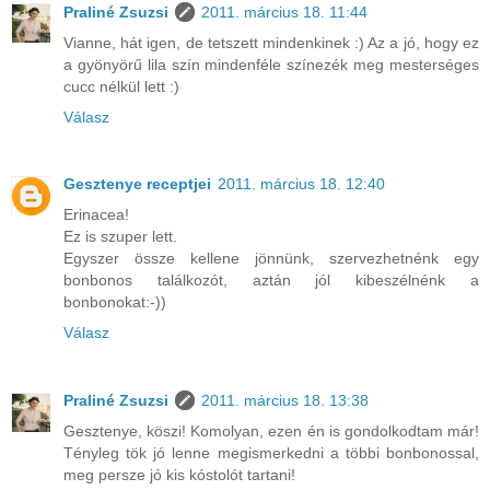
Praliné Zsuzsi
2011. március 18. 11:44
Vianne, hát igen, de tetszett mindenkinek :) Az a jó, hogy ez
a gyönyörű lila szín mindenféle színezék meg mesterséges
cucc nélkül lett :)
Válasz
Gesztenye receptjei
2011. március 18. 12:40
Erinacea!
Ez is szuper lett.
Egyszer össze kellene jönnünk, szervezhetnénk egy
bonbonos találkozót, aztán jól kibeszélnénk a
bonbonokat:-))
Válasz
Praliné Zsuzsi
2011. március 18. 13:38
Gesztenye, köszi! Komolyan, ezen én is gondolkodtam már!
Tényleg tök jó lenne megismerkedni a többi bonbonossal,
meg persze jó kis kóstolót tartani!