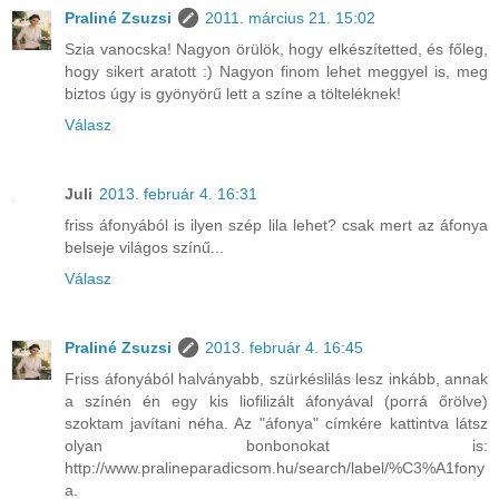
Praliné Zsuzsi
2011. március 21. 15:02
Szia vanocska! Nagyon örülök, hogy elkészítetted, és főleg,
hogy sikert aratott :) Nagyon finom lehet meggyel is, meg
biztos úgy is gyönyörű lett a színe a tölteléknek!
Válasz
Juli
2013. február 4. 16:31
friss áfonyából is ilyen szép lila lehet? csak mert az áfonya
belseje világos színű...
Válasz
Praliné Zsuzsi
2013. február 4. 16:45
Friss áfonyából halványabb, szürkéslilás lesz inkább, annak
a színén én egy kis liofilizált áfonyával (porrá őrölve)
szoktam javítani néha. Az "áfonya" címkére kattintva látsz
olyan bonbonokat is:
http://www.pralineparadicsom.hu/search/label/%C3%A1fony
a.