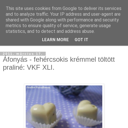
This site uses cookies from Google to deliver its services
and to analyze traffic. Your IP address and user-agent are
shared with Google along with performance and security
metrics to ensure quality of service, generate usage
statistics, and to detect and address abuse.
LEARN MORE
GOT IT
▼
2011. március 17.
Áfonyás - fehércsokis krémmel töltött
praliné: VKF XLI.