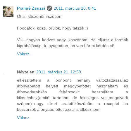
Praliné Zsuzsi
2011. március 20. 8:41
Ottis, köszönöm szépen!
Foodafok, köszi, örülök, hogy tetszik :)
Viki, nagyon kedves vagy, köszönöm! Ha eljutsz a formák
kipróbálásáig, írj nyugodtan, ha van bármi kérdésed!
Válasz
Névtelen
2011. március 21. 12:59
elkészitettem a bonbont néhány változtattással,az
áfonyabefött helyett meggybeföttet használtam és
áfonyadarabkás fehércsokit használtam a
kikenéshez(amitől tartottam de felesleges volt,megolvadt
szépen)..nagy sikert aratott!köszönöm a receptet ha
beszerzek áfonyabeföttet azzal is elkészitem.
Válasz