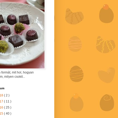
 formát, mit hol, hogyan
am, milyen csokit...
vum
18
( 2 )
17
( 11 )
16
( 25 )
15
( 40 )