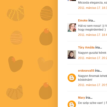
Micsoda elegancia, ez 
2011. március 17. 18:
Emoke
írta...
Hát ez sem rossz! :)) 
hogy megérdemled :)
2011. március 17. 18:
Túry Amália
írta...
Nagyon guszta! kérek b
2011. március 17. 20:
erdoseva55
írta...
Nagyon finomak lehetn
kóstolnám!
2011. március 17. 20:
Mary
írta...
De szép színe van! :) T