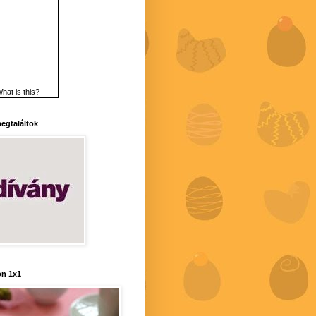
hat is this?
 megtaláltok
n 1x1