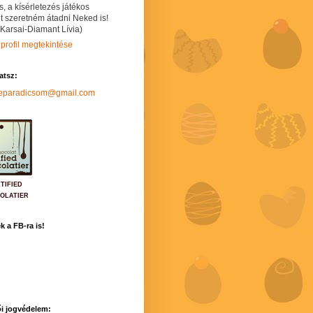
s, a kísérletezés játékos
t szeretném átadni Neked is!
 Karsai-Diamant Lívia)
 profil megtekintése
hatsz:
neparadicsom@gmail.com
TIFIED
OLATIER
k a FB-ra is!
i jogvédelem: