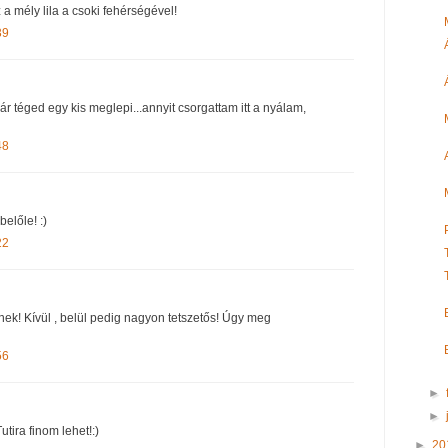
a mély lila a csoki fehérségével!
39
Vár téged egy kis meglepi...annyit csorgattam itt a nyálam,
48
előle! :)
22
ek! Kívül , belül pedig nagyon tetszetős! Úgy meg
56
►
►
utira finom lehet!:)
►
20