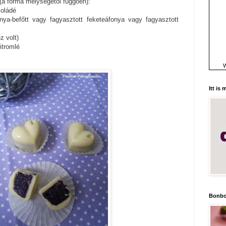
(a forma mélységétől függően):
koládé
ya-befőtt vagy fagyasztott feketeáfonya vagy fagyasztott
z volt)
itromlé
W
Itt is
Bonbo