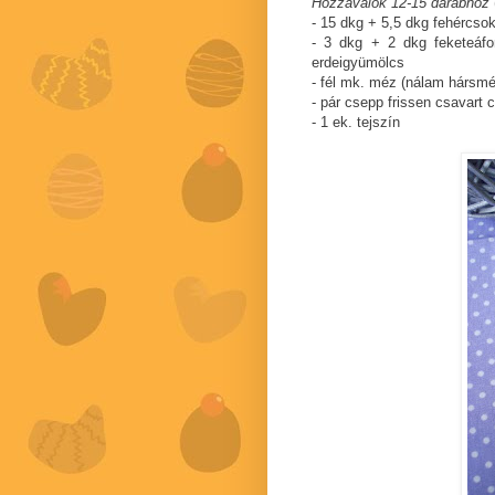
Hozzávalók 12-15 darabhoz
- 15 dkg + 5,5 dkg fehércso
- 3 dkg + 2 dkg feketeáfon
erdeigyümölcs
- fél mk. méz (nálam hársmé
- pár csepp frissen csavart c
- 1 ek. tejszín