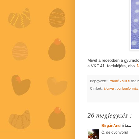
Mivel a receptben a gyümöl
a VKF 41. fordulójára, ahol
M
Bejegyezte:
Praliné Zsuzsi
dátu
Címkék:
áfonya
,
bonbonformáv
26 megjegyzés :
BirgánAndi
írta...
Ó, de gyönyörű!