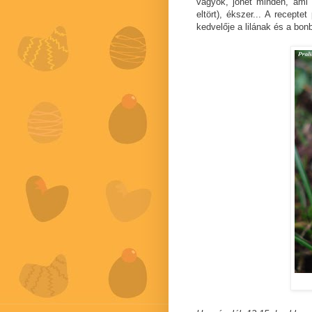
vagyok, jöhet minden, ami l
eltört), ékszer... A recepte
kedvelője a lilának és a bo