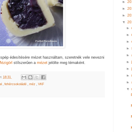
►
20
►
20
►
20
▼
20
►
►
►
►
►
cspép édesítésére mézet használtam, szeretnék vele nevezni
►
ézigörl
stílszerűen a
mézet
jelölte meg témaként.
►
►
m:
18:31
►
al
,
fehércsokoládé
,
méz
,
VKF
▼