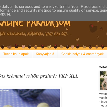
deliver its services and to analyze traffic. Your IP address and
formance and security metrics to ensure quality of service, ge
 abuse.
Technika, alapok
Könyvajánló
Csokis helyek & események
Magam
kis krémmel töltött praliné: VKF XLI.
textúr
Mottóm
minden
megtal