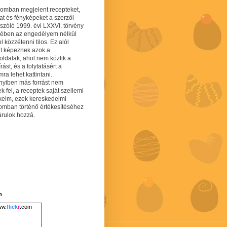
gomban megjelent recepteket,
at és fényképeket a szerzői
 szóló 1999. évi LXXVI. törvény
mében az engedélyem nélkül
 közzétenni tilos. Ez alól
lt képeznek azok a
oldalak, ahol nem közlik a
írást, és a folytatásért a
ra lehet kattintani.
yiben más forrást nem
ek fel, a receptek saját szellemi
keim, ezek kereskedelmi
lomban történő értékesítéséhez
árulok hozzá.
m
w.
flick
r
.com