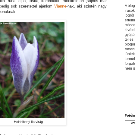
ila: ruha, cipő, táska, körömlakk, mobiltelefon (sajnos már
A blo
t pedig sok szeretettel ajánlom
Vianne
-nak, aki szintén nagy
írások
nbonoknak!
jogról
értel
máshol
kivéte
gyűjtő
teljes 
blogom
Amenn
tüntet
termé
forga
nem j
Fotói
Heidelbergi lila virág
ww