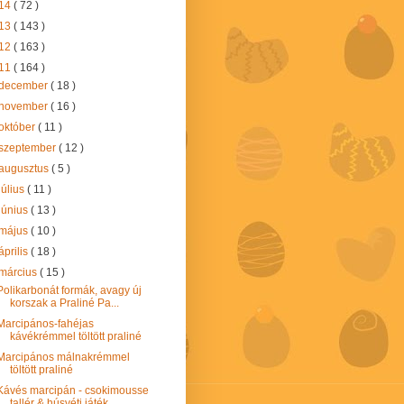
14
( 72 )
13
( 143 )
12
( 163 )
11
( 164 )
december
( 18 )
november
( 16 )
október
( 11 )
szeptember
( 12 )
augusztus
( 5 )
július
( 11 )
június
( 13 )
május
( 10 )
április
( 18 )
március
( 15 )
Polikarbonát formák, avagy új
korszak a Praliné Pa...
Marcipános-fahéjas
kávékrémmel töltött praliné
Marcipános málnakrémmel
töltött praliné
Kávés marcipán - csokimousse
tallér & húsvéti játék