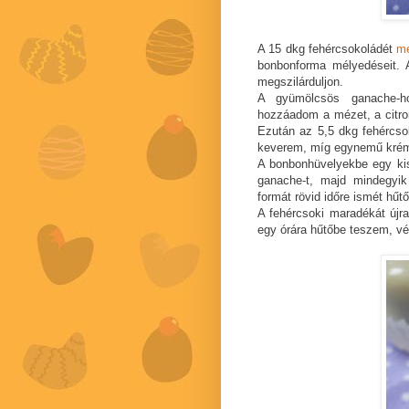
A 15 dkg fehércsokoládét
me
bonbonforma mélyedéseit. 
megszilárduljon.
A gyümölcsös ganache-ho
hozzáadom a mézet, a citrom
Ezután az 5,5 dkg fehércs
keverem, míg egynemű kréme
A bonbonhüvelyekbe egy ki
ganache-t, majd mindegyi
formát rövid időre ismét hűt
A fehércsoki maradékát újr
egy órára hűtőbe teszem, vé