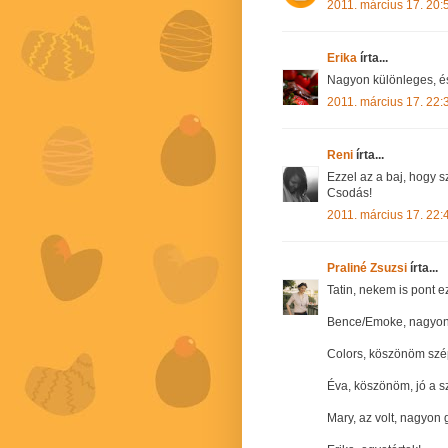
2011. március 17. 20:
Erika
írta...
Nagyon különleges, és
2011. március 17. 22:
Reni
írta...
Ezzel az a baj, hogy 
Csodás!
2011. március 17. 22:
Praliné Zsuzsi
írta...
Tatin, nekem is pont e
Bence/Emoke, nagyon
Colors, köszönöm szép
Éva, köszönöm, jó a sz
Mary, az volt, nagyon g