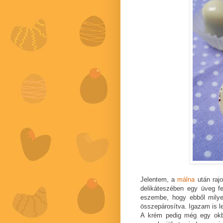
Jelentem, a
málna
után rajo
delikáteszében egy üveg fe
eszembe, hogy ebből milye
összepárosítva. Igazam is l
A krém pedig még egy okból