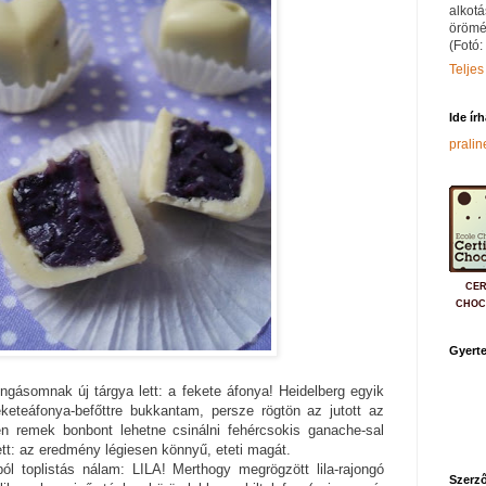
alkotá
örömé
(Fotó:
Teljes
Ide ír
prali
CER
CHOC
Gyerte
ngásomnak új tárgya lett: a fekete áfonya! Heidelberg egyik
keteáfonya-befőttre bukkantam, persze rögtön az jutott az
n remek bonbont lehetne csinálni fehércsokis ganache-sal
ett: az eredmény légiesen könnyű, eteti magát.
 toplistás nálam: LILA! Merthogy megrögzött lila-rajongó
Szerző