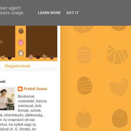
 user-agent
nerate usage
LEARN MORE
GOT IT
Megjelenések
ról
Praliné Zsuzsi
Bonbonok,
csokoládé, francia
cukrászat, ízek,
formák, színek,
ák, kísérletezés, játékosság...
: Az inspiráció ott van
hol, ha nyitott vagy rá,
álod! (A. G. Shotts). Az