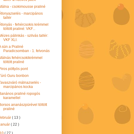
Málna - csokimousse praliné
Áfonyazselés - marcipános
tallér
Áfonyás - fehércsokis krémmel
töltött praliné: VKF...
Mézes pálinkás - szilvás tallér:
VKF XLI.
A sün a Praliné
Paradicsomban - 1. felvonás
Málnás fehércsokikrémmel
töltött praliné
Piros pöttyös pont
Túró Guru bonbon
Tavaszváró málnazselés -
marcipános kocka
Banános praliné ropogós
karamellel
Borsos ananászpürével töltött
praliné
február
( 13 )
január
( 22 )
10
( 27 )