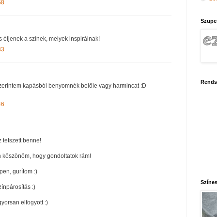
58
Szupe
 éljenek a színek, melyek inspirálnak!
33
Rends
szerintem kapásból benyomnék belőle vagy harmincat :D
46
z tetszett benne!
 köszönöm, hogy gondoltatok rám!
en, gurítom :)
Színes
ínpárosítás :)
yorsan elfogyott :)