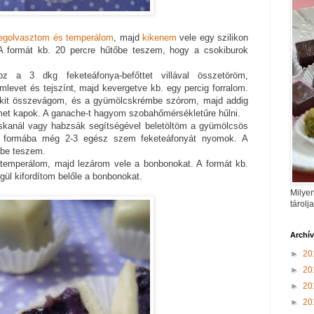
golvasztom és temperálom
, majd
kikenem
vele egy szilikon
A formát kb. 20 percre hűtőbe teszem, hogy a csokiburok
z a 3 dkg feketeáfonya-befőttet villával összetöröm,
levet és tejszínt, majd kevergetve kb. egy percig forralom.
okit összevágom, és a gyümölcskrémbe szórom, majd addig
t kapok. A ganache-t hagyom szobahőmérsékletűre hűlni.
skanál vagy habzsák segítségével beletöltöm a gyümölcsös
k formába még 2-3 egész szem feketeáfonyát nyomok. A
őbe teszem.
atemperálom, majd lezárom vele a bonbonokat. A formát kb.
gül kifordítom belőle a bonbonokat.
Milyen
tárolj
Archí
►
20
►
20
►
20
►
20